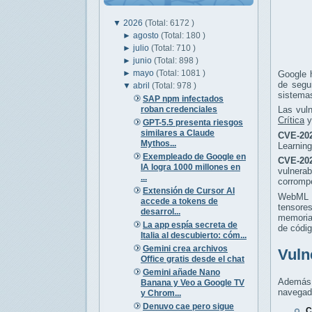
▼
2026
(Total: 6172 )
►
agosto
(Total: 180 )
►
julio
(Total: 710 )
►
junio
(Total: 898 )
►
mayo
(Total: 1081 )
Google 
de segu
▼
abril
(Total: 978 )
sistemas
SAP npm infectados
roban credenciales
Las vul
Crítica
y
GPT-5.5 presenta riesgos
similares a Claude
CVE-202
Mythos...
Learning
Exempleado de Google en
CVE-202
IA logra 1000 millones en
vulnera
...
corrompe
Extensión de Cursor AI
WebML es
accede a tokens de
tensore
desarrol...
memoria,
La app espía secreta de
de códig
Italia al descubierto: cóm...
Gemini crea archivos
Vuln
Office gratis desde el chat
Gemini añade Nano
Además d
Banana y Veo a Google TV
navegad
y Chrom...
Denuvo cae pero sigue
C