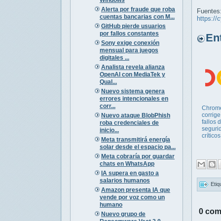
Alerta por fraude que roba
Fuentes
cuentas bancarias con M...
https://
GitHub pierde usuarios
por fallos constantes
Entr
Sony exige conexión
mensual para juegos
digitales ...
Analista revela alianza
OpenAI con MediaTek y
Qual...
Nuevo sistema genera
errores intencionales en
corr...
Chrom
corrig
Nuevo ataque BlobPhish
fallos 
roba credenciales de
segurid
inicio...
críticos
Meta transmitirá energía
solar desde el espacio pa...
Meta cobraría por guardar
chats en WhatsApp
IA supera en gasto a
salarios humanos
Etiq
Amazon presenta IA que
vende por voz como un
humano
0 com
Nuevo grupo de