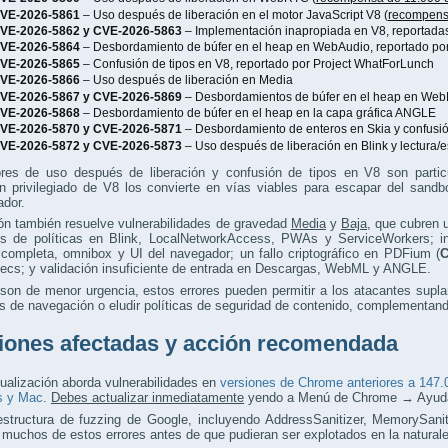
VE-2026-5861
– Uso después de liberación en el motor JavaScript V8 (
recompens
VE-2026-5862 y CVE-2026-5863
– Implementación inapropiada en V8, reportada
VE-2026-5864
– Desbordamiento de búfer en el heap en WebAudio, reportado po
VE-2026-5865
– Confusión de tipos en V8, reportado por Project WhatForLunch
VE-2026-5866
– Uso después de liberación en Media
VE-2026-5867 y CVE-2026-5869
– Desbordamientos de búfer en el heap en We
VE-2026-5868
– Desbordamiento de búfer en el heap en la capa gráfica ANGLE
VE-2026-5870 y CVE-2026-5871
– Desbordamiento de enteros en Skia y confusió
VE-2026-5872 y CVE-2026-5873
– Uso después de liberación en Blink y lectura/es
ores de uso después de liberación y confusión de tipos en V8 son partic
ón privilegiado de V8 los convierte en vías viables para escapar del san
ador.
ón también resuelve vulnerabilidades de gravedad
Media
y
Baja
, que cubren 
s de políticas en Blink, LocalNetworkAccess, PWAs y ServiceWorkers; in
 completa, omnibox y UI del navegador; un fallo criptográfico en PDFium (
C
cs; y validación insuficiente de entrada en Descargas, WebML y ANGLE.
on de menor urgencia, estos errores pueden permitir a los atacantes suplant
s de navegación o eludir políticas de seguridad de contenido, complementan
iones afectadas y acción recomendada
ualización aborda vulnerabilidades en
versiones de Chrome anteriores a 147.
s y Mac
.
Debes actualizar inmediatamente
yendo a Menú de Chrome → Ayuda
estructura de fuzzing de Google, incluyendo AddressSanitizer, MemorySanit
 muchos de estos errores antes de que pudieran ser explotados en la natural