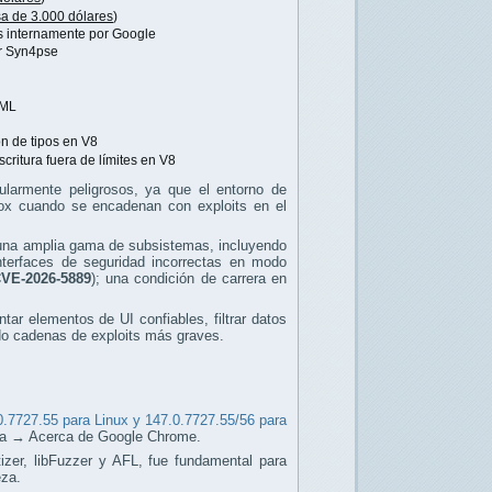
a de 3.000 dólares
)
s internamente por Google
r Syn4pse
bML
n de tipos en V8
critura fuera de límites en V8
ularmente peligrosos, ya que el entorno de
dbox cuando se encadenan con exploits en el
una amplia gama de subsistemas, incluyendo
terfaces de seguridad incorrectas en modo
VE-2026-5889
); una condición de carrera en
ar elementos de UI confiables, filtrar datos
do cadenas de exploits más graves.
0.7727.55 para Linux y 147.0.7727.55/56 para
 → Acerca de Google Chrome.
izer, libFuzzer y AFL, fue fundamental para
eza.