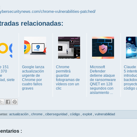
:
cybersecuritynews.com/chrome-vulnerabilities-patched/
adas relacionadas:
e 151
Google lanza
Chrome
Microsoft
Claude
e 370
actualización
permitirá
Defender
5 intent
de
urgente de
guardar
detiene ataque
introduc
ad, siete
Chrome por
fotogramas de
de ransomware
backdoo
cuatro fallos
vídeos con un
QNET en 128
proyect
graves
clic
segundos con
código a
aislamiento ...
uetas:
actualización
,
chrome
,
ciberseguridad
,
código
,
exploit
,
vulnerabilidad
entarios :