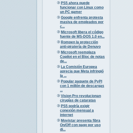
PS5 ahora puede
funcionar con Linux como
un PC gamer
Google enfrenta protesta
masiva de empleados por
c...
Microsoft libera el código
fuente de MS-DOS 1.0 en...
Rompen la protección
anti-piratería de Denuvo
Microsoft reemplaza
Copilot en el Bloc de notas
de...
La Comisión Europea
aprecia que Meta infringió
la ...
Popular paquete de PyPI
con 1 millón de descargas
...
Vision Pro revolucionan
cirugías de cataratas
PS5 podría exigir
conexión mensual a
internet
Movistar presenta fibra
On/Off con pago por uso
di...