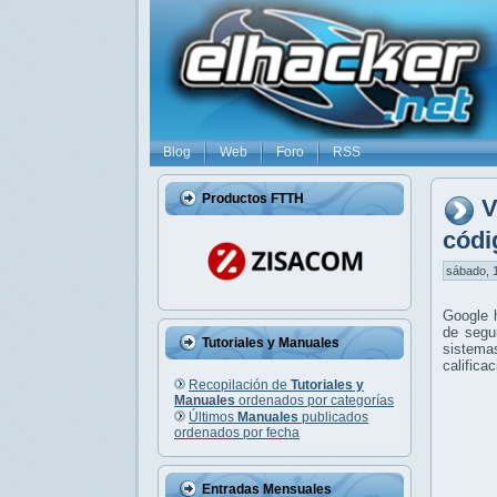
Blog
Web
Foro
RSS
Productos FTTH
V
códi
sábado, 1
Google 
de segur
Tutoriales y Manuales
sistema
califica
Recopilación de
Tutoriales y
Manuales
ordenados por categorías
Últimos
Manuales
publicados
ordenados por fecha
Entradas Mensuales