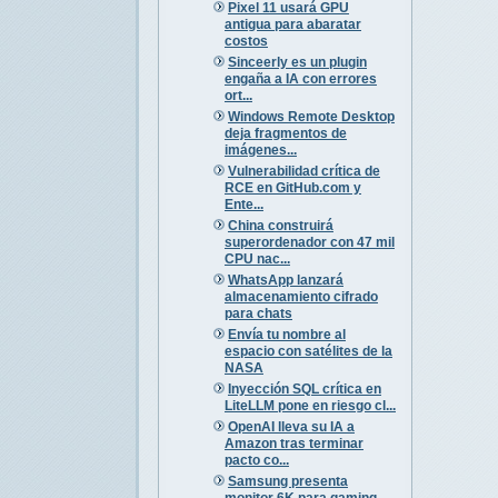
Pixel 11 usará GPU
antigua para abaratar
costos
Sinceerly es un plugin
engaña a IA con errores
ort...
Windows Remote Desktop
deja fragmentos de
imágenes...
Vulnerabilidad crítica de
RCE en GitHub.com y
Ente...
China construirá
superordenador con 47 mil
CPU nac...
WhatsApp lanzará
almacenamiento cifrado
para chats
Envía tu nombre al
espacio con satélites de la
NASA
Inyección SQL crítica en
LiteLLM pone en riesgo cl...
OpenAI lleva su IA a
Amazon tras terminar
pacto co...
Samsung presenta
monitor 6K para gaming