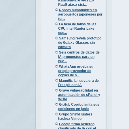
Ransomware Vect 2.0
RaaS ataca sist...
Robots humanoides en
aeropuertos japoneses por
tur...
La tasa de fallos de las
CPU Intel Raptor Lake
sup...
Samsung revela prototipo
de Galaxy Glasses sin
cámara
Seis centros de datos de
IA propuestos para un
pue...
WhatsApp prueba su
propio proveedor de
copias de s...
Magnific la nueva era de
Freepik con IA
Grave vulnerabilidad en
autenticación de cPanel y
WHM
GitHub Copilot limita sus
peticiones en junio
Grupo ShinyHunters
hackea Vimeo
Google firma acuerdo
clasificado de IA con el