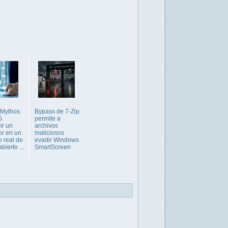
 Mythos
Bypass de 7-Zip
ó
permite a
ir un
archivos
r en un
maliciosos
o real de
evadir Windows
bierto ...
SmartScreen