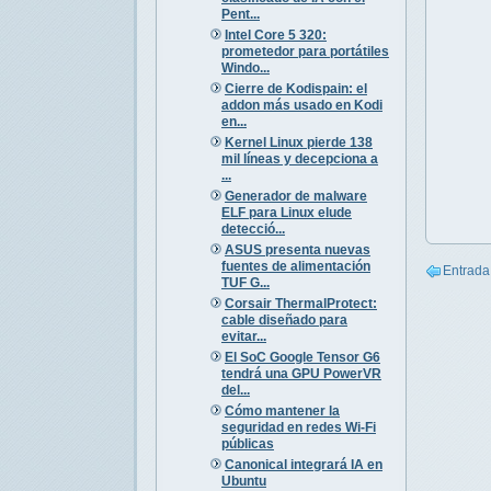
Pent...
Intel Core 5 320:
prometedor para portátiles
Windo...
Cierre de Kodispain: el
addon más usado en Kodi
en...
Kernel Linux pierde 138
mil líneas y decepciona a
...
Generador de malware
ELF para Linux elude
detecció...
ASUS presenta nuevas
fuentes de alimentación
Entrada
TUF G...
Corsair ThermalProtect:
cable diseñado para
evitar...
El SoC Google Tensor G6
tendrá una GPU PowerVR
del...
Cómo mantener la
seguridad en redes Wi-Fi
públicas
Canonical integrará IA en
Ubuntu