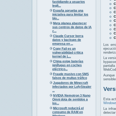
fastidiando a usuarios
C
legít...
C
España aprueba una
C
iniciativa para limitar los
C
blo...
C
Meta planea abastecer
C
sus centros de datos de IA
C
c...
C
Claude Cursor borra
C
datos y backups de
empresa en ...
Los err
ejecuci
Copy Fail es un
renderiz
vulnerabilidad critica
kernel de L...
La versi
China exige baterías
bypasse
ignífugas en coches
pantalla
eléctrico...
WebCode
Fraude masivo con SMS
Aunque s
falsos de multas tráfico
sensible
Jugadores de Minecraft
infectados por LofyStealer
Vers
...
NVIDIA Nemotron 3 Nano
Esta act
Omni dota de sentidos a
Window
los...
Microsoft reducirá el
La infra
consumo de RAM en
detectar
Windows