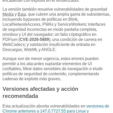
encadenan con exploits en el renderizador.
La versión también resuelve vulnerabilidades de gravedad
Media
y
Baja
, que cubren una amplia gama de subsistemas,
incluyendo bypasses de políticas en Blink,
LocalNetworkAccess, PWAs y ServiceWorkers; interfaces
de seguridad incorrectas en modo pantalla completa,
omnibox y UI del navegador; un fallo criptográfico en
PDFium (
CVE-2026-5889
); una condición de carrera en
WebCodecs; y validación insuficiente de entrada en
Descargas, WebML y ANGLE.
Aunque son de menor urgencia, estos errores pueden
permitir a los atacantes suplantar elementos de UI
confiables, filtrar datos sensibles de navegación o eludir
políticas de seguridad de contenido, complementando
cadenas de exploits más graves.
Versiones afectadas y acción
recomendada
Esta actualización aborda vulnerabilidades en
versiones de
Chrome anteriores a 147.0.7727.55 para Linux y