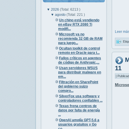
▼
2026
(Total: 6213 )
▼
agosto
(Total: 221 )
Un chino está vendiendo
en eBay RTX 2080 Ti
modifi...
Leer más
Microsoft ya no
recomienda 32 GB de RAM
Etiq
para juego...
Ocultan toolkit de control
remoto en Oracle para t...
Fallos críticos en agentes
M
de código de Anthropic,...
11
Usan servidores WSUS
para distribuir malware en
| Publica
em...
Filtración en SharePoint
Microso
del gobierno suizo
compro...
SilverFox usa software y
controladores confiables ...
Texas frena centros de
datos por falta de energía
...
OpenAI amplía GPT-5.6 a
usuarios gratuitos y Go
co...