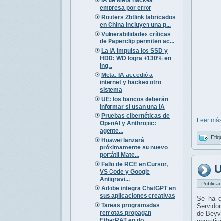
IA de Meta hackea
empresa por error
Routers Zbtlink fabricados
en China incluyen una p...
Vulnerabilidades críticas
de Paperclip permiten ac...
La IA impulsa los SSD y
HDD: WD logra +130% en
ing...
Meta: IA accedió a
internet y hackeó otro
sistema
UE: los bancos deberán
informar si usan una IA
Pruebas cibernéticas de
Leer más
OpenAI y Anthropic:
agente...
Etiq
Huawei lanzará
próximamente su nuevo
portátil Mate...
Fallo de RCE en Cursor,
U
VS Code y Google
Antigravi...
| Publica
Adobe integra ChatGPT en
sus aplicaciones creativas
Se ha d
Tareas programadas
Servido
remotas propagan
de Beyv
EtherRAT en do...
operati