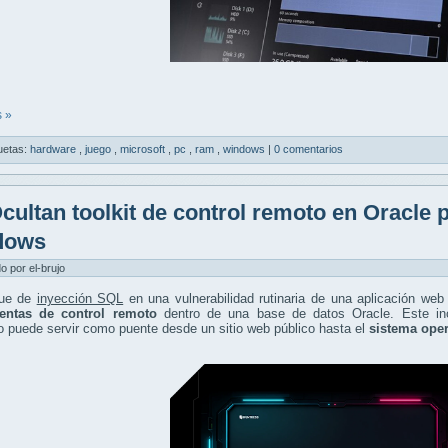
 »
uetas:
hardware
,
juego
,
microsoft
,
pc
,
ram
,
windows
|
0 comentarios
cultan toolkit de control remoto en Oracle 
dows
do por el-brujo
que de
inyección SQL
en una vulnerabilidad rutinaria de una aplicación web
entas de control remoto
dentro de una base de datos Oracle. Este in
o puede servir como puente desde un sitio web público hasta el
sistema ope