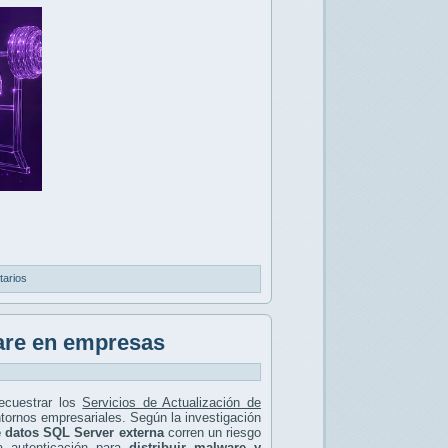
tarios
are en empresas
ecuestrar los
Servicios de Actualización de
entornos empresariales. Según la investigación
 datos SQL Server externa
corren un riesgo
la autenticación para
distribuir malware y