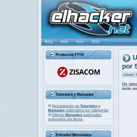
Blog
Web
Foro
RSS
Productos FTTH
U
por 
sábado, 8
Un vend
éxito e
Tutoriales y Manuales
Recopilación de
Tutoriales y
Manuales
ordenados por categorías
Últimos
Manuales
publicados
ordenados por fecha
Entradas Mensuales