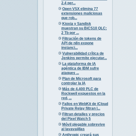
2.4 per...
Open VSX elimina 77
extensiones maliciosas
que rob...
Kioxia y Sandisk
muestran su BiCS10 QLC:
2 Tb por ...
Filtración de tokens de
API de n8n expone
instanci...
Vulnerabilidad crítica de
Jenkins permite ejecutar...
La plataforma de IA
agéntica de IBM sufre
ataques ...
Plan de Microsoft para
controlar la IA
Más de 4.400 PLC de
Rockwell expuestos en la
red, ...
Fallos en WebKit de iCloud
Private Relay filtran I...
Filtran detalles y precios
del Pixel Watch 5
Móvil plegable sobrevive
al lavavajillas
Anthropic creará sus