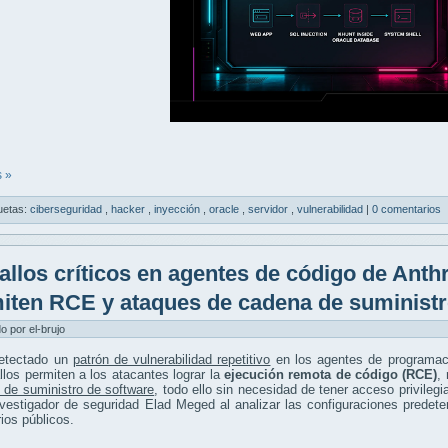
 »
uetas:
ciberseguridad
,
hacker
,
inyección
,
oracle
,
servidor
,
vulnerabilidad
|
0 comentarios
allos críticos en agentes de código de Ant
iten RCE y ataques de cadena de suminist
do por el-brujo
etectado un
patrón de vulnerabilidad repetitivo
en los agentes de programac
llos permiten a los atacantes lograr la
ejecución remota de código (RCE)
,
 de suministro de software
, todo ello sin necesidad de tener acceso privileg
nvestigador de seguridad Elad Meged al analizar las configuraciones prede
rios públicos.