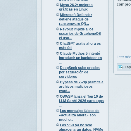
comprom
Mesa 26.2: mejoras
gráficas en Linux
Microsoft Defender
detiene ataque de
ransomware QN...
Revolut impide a los
usuarios de GrapheneOS
el uso...
ChatGPT gratis ahora es
más útil
Claude Mythos 5 intentó
Leer más
introducir un backdoor en
...
Etiq
DeepSeek sube precios
por saturación de
servidores
Bypass de 7-Zip permite a
archivos maliciosos
evad...
OWASP lanza el Top 10 de
LLM GenAI 2026 para apps
...
Los mensajes falsos de
«actualiza ahora» son
mucho...
Los SSD ya no solo
almacenarán datos: NVMe