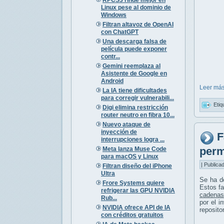
Linux pese al dominio de
Windows
Filtran altavoz de OpenAI
con ChatGPT
Una descarga falsa de
película puede exponer
contr...
Gemini reemplaza al
Asistente de Google en
Android
Leer más
La IA tiene dificultades
para corregir vulnerabili...
Etiq
Digi elimina restricción
router neutro en fibra 10...
Nuevo ataque de
inyección de
F
interrupciones logra ...
perm
Meta lanza Muse Code
para macOS y Linux
| Publica
Filtran diseño del iPhone
Ultra
Se ha d
Frore Systems quiere
Estos fa
refrigerar las GPU NVIDIA
cadenas
Rub...
por el i
NVIDIA ofrece API de IA
reposito
con créditos gratuitos