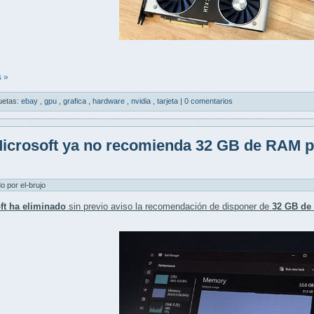
 »
uetas:
ebay
,
gpu
,
grafica
,
hardware
,
nvidia
,
tarjeta
|
0 comentarios
icrosoft ya no recomienda 32 GB de RAM 
do por el-brujo
ft ha eliminado
sin previo aviso la recomendación de disponer de
32 GB de