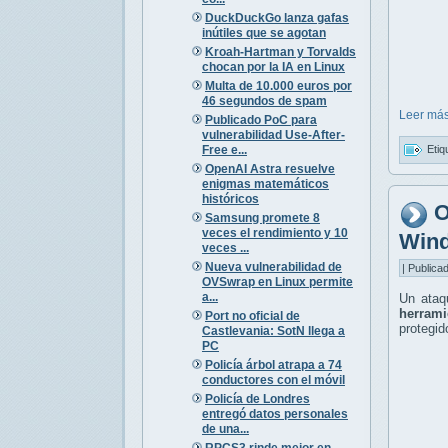
DuckDuckGo lanza gafas
inútiles que se agotan
Kroah-Hartman y Torvalds
chocan por la IA en Linux
Multa de 10.000 euros por
46 segundos de spam
Leer más
Publicado PoC para
vulnerabilidad Use-After-
Etiq
Free e...
OpenAI Astra resuelve
enigmas matemáticos
históricos
O
Samsung promete 8
veces el rendimiento y 10
Win
veces ...
Nueva vulnerabilidad de
| Publica
OVSwrap en Linux permite
a...
Un ata
herrami
Port no oficial de
protegid
Castlevania: SotN llega a
PC
Policía árbol atrapa a 74
conductores con el móvil
Policía de Londres
entregó datos personales
de una...
RPCS3 rinde mejor en