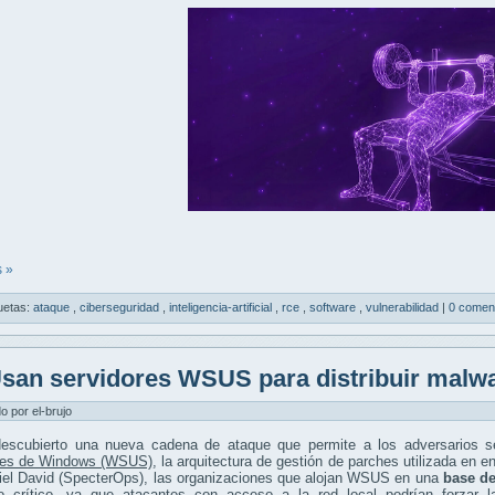
 »
uetas:
ataque
,
ciberseguridad
,
inteligencia-artificial
,
rce
,
software
,
vulnerabilidad
|
0 comen
san servidores WSUS para distribuir malw
do por el-brujo
escubierto una nueva cadena de ataque que permite a los adversarios s
res de Windows (WSUS)
, la arquitectura de gestión de parches utilizada en 
iel David (SpecterOps), las organizaciones que alojan WSUS en una
base de
vo crítico, ya que atacantes con acceso a la red local podrían forzar 