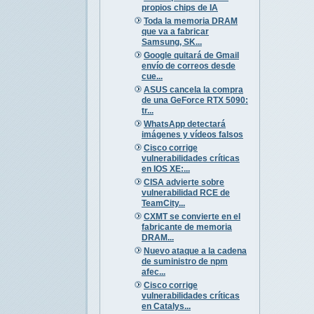
propios chips de IA
Toda la memoria DRAM
que va a fabricar
Samsung, SK...
Google quitará de Gmail
envío de correos desde
cue...
ASUS cancela la compra
de una GeForce RTX 5090:
tr...
WhatsApp detectará
imágenes y vídeos falsos
Cisco corrige
vulnerabilidades críticas
en IOS XE:...
CISA advierte sobre
vulnerabilidad RCE de
TeamCity...
CXMT se convierte en el
fabricante de memoria
DRAM...
Nuevo ataque a la cadena
de suministro de npm
afec...
Cisco corrige
vulnerabilidades críticas
en Catalys...