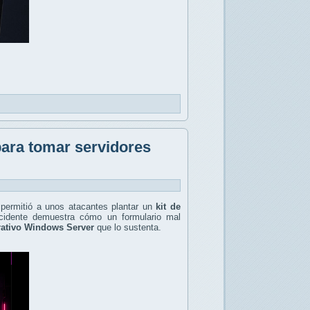
para tomar servidores
 permitió a unos atacantes plantar un
kit de
cidente demuestra cómo un formulario mal
rativo Windows Server
que lo sustenta.