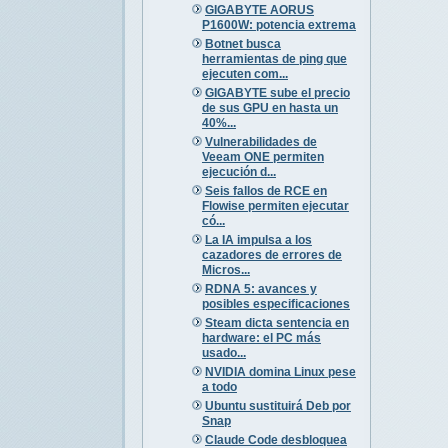
GIGABYTE AORUS
P1600W: potencia extrema
Botnet busca
herramientas de ping que
ejecuten com...
GIGABYTE sube el precio
de sus GPU en hasta un
40%...
Vulnerabilidades de
Veeam ONE permiten
ejecución d...
Seis fallos de RCE en
Flowise permiten ejecutar
có...
La IA impulsa a los
cazadores de errores de
Micros...
RDNA 5: avances y
posibles especificaciones
Steam dicta sentencia en
hardware: el PC más
usado...
NVIDIA domina Linux pese
a todo
Ubuntu sustituirá Deb por
Snap
Claude Code desbloquea