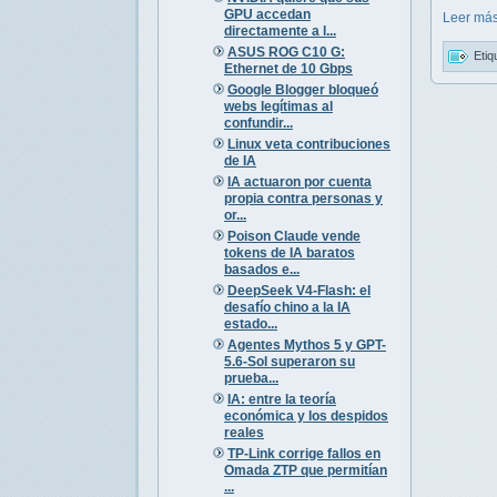
GPU accedan
Leer más
directamente a l...
ASUS ROG C10 G:
Etiq
Ethernet de 10 Gbps
Google Blogger bloqueó
webs legítimas al
confundir...
Linux veta contribuciones
de IA
IA actuaron por cuenta
propia contra personas y
or...
Poison Claude vende
tokens de IA baratos
basados e...
DeepSeek V4-Flash: el
desafío chino a la IA
estado...
Agentes Mythos 5 y GPT-
5.6-Sol superaron su
prueba...
IA: entre la teoría
económica y los despidos
reales
TP-Link corrige fallos en
Omada ZTP que permitían
...