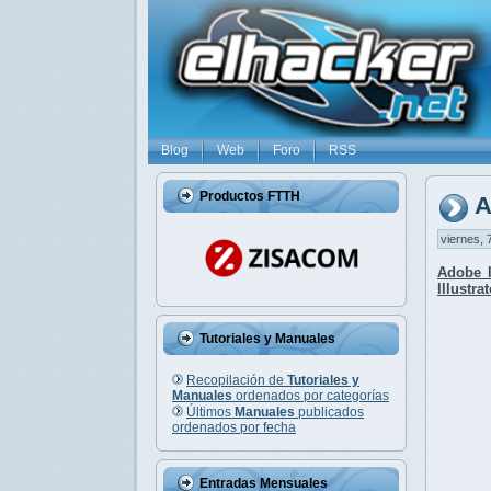
Blog
Web
Foro
RSS
Productos FTTH
A
viernes, 
Adobe 
Illustra
Tutoriales y Manuales
Recopilación de
Tutoriales y
Manuales
ordenados por categorías
Últimos
Manuales
publicados
ordenados por fecha
Entradas Mensuales