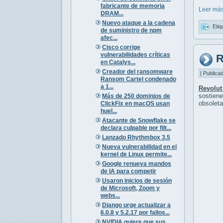
fabricante de memoria
Leer más
DRAM...
Nuevo ataque a la cadena
Etiq
de suministro de npm
afec...
Cisco corrige
vulnerabilidades críticas
R
en Catalys...
Creador del ransomware
| Publica
Ransom Cartel condenado
a 1...
Revolut
sostien
Más de 250 dominios de
obsoleta
ClickFix en macOS usan
huel...
Atacante de Snowflake se
declara culpable por filt...
Lanzado Rhythmbox 3.5
Nueva vulnerabilidad en el
kernel de Linux permite...
Google renueva mandos
de IA para competir
Usaron inicios de sesión
de Microsoft, Zoom y
webs...
Django urge actualizar a
6.0.8 y 5.2.17 por fallos...
NVIDIA quiere que sus