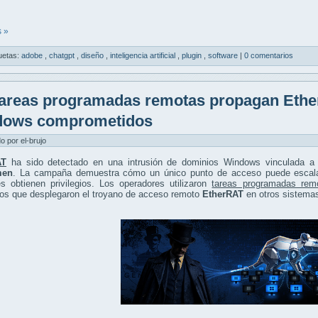
 »
uetas:
adobe
,
chatgpt
,
diseño
,
inteligencia artificial
,
plugin
,
software
|
0 comentarios
areas programadas remotas propagan Ethe
dows comprometidos
do por el-brujo
AT
ha sido detectado en una intrusión de dominios Windows vinculada a 
men
. La campaña demuestra cómo un único punto de acceso puede escala
s obtienen privilegios. Los operadores utilizaron
tareas programadas rem
sos que desplegaron el troyano de acceso remoto
EtherRAT
en otros sistema