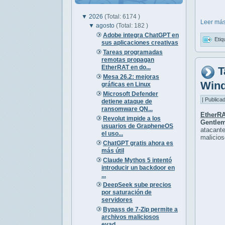
▼
2026
(Total: 6174 )
Leer más
▼
agosto
(Total: 182 )
Adobe integra ChatGPT en
Etiq
sus aplicaciones creativas
Tareas programadas
remotas propagan
EtherRAT en do...
T
Mesa 26.2: mejoras
Win
gráficas en Linux
Microsoft Defender
| Publica
detiene ataque de
ransomware QN...
EtherR
Revolut impide a los
Gentle
usuarios de GrapheneOS
atacante
el uso...
malicio
ChatGPT gratis ahora es
más útil
Claude Mythos 5 intentó
introducir un backdoor en
...
DeepSeek sube precios
por saturación de
servidores
Bypass de 7-Zip permite a
archivos maliciosos
evad...