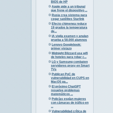
BIOS de HP
Apple pide a un tribunal
que frene el dispositivo ...
Rusia crea sistema para
cegar satélites Starlink
Efecto chimenea reduce
19 grados la temperatura
de...
IA vigila examen y anulan
prueba a 58.000 alumnos
Lenovo Googlebook:
primer vistazo
Midnight Blizzard usa wifi
de hoteles para robar c...
LG y Samsung combaten
servidores proxy en Smart
TVs
Publican PoC de
vulnerabilidad en CUPS en
MacOS pa...
El próximo ChatGPT
resuelve problemas
matemáticos ...
Policías espían mujeres
con cámaras de tráfico en
...
Vulnerabilidad crítica de