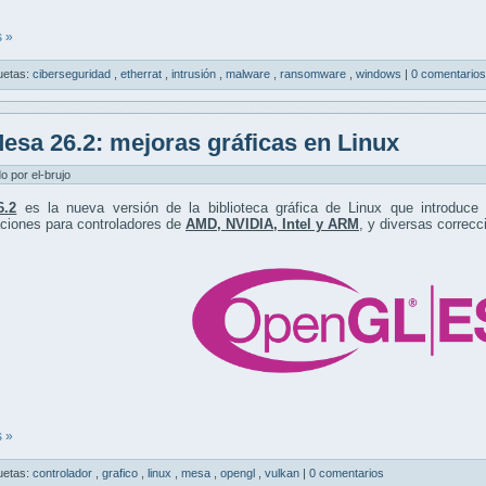
 »
uetas:
ciberseguridad
,
etherrat
,
intrusión
,
malware
,
ransomware
,
windows
|
0 comentarios
esa 26.2: mejoras gráficas en Linux
do por el-brujo
6.2
es la nueva versión de la biblioteca gráfica de Linux que introduc
ciones para controladores de
AMD, NVIDIA, Intel y ARM
, y diversas correcc
 »
uetas:
controlador
,
grafico
,
linux
,
mesa
,
opengl
,
vulkan
|
0 comentarios