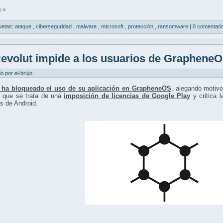
 »
uetas:
ataque
,
ciberseguridad
,
malware
,
microsoft
,
protección
,
ransomware
|
0 comentari
evolut impide a los usuarios de GrapheneOS
do por el-brujo
 ha bloqueado el uso de su aplicación en GrapheneOS
, alegando motivo
e que se trata de una
imposición de licencias de Google Play
y critica l
s de Android.