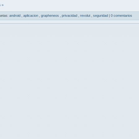
 »
uetas:
android
,
aplicacion
,
grapheneos
,
privacidad
,
revolut
,
seguridad
|
0 comentarios