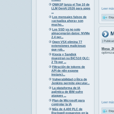
OWASP lanza el Top 10 de
LLM GenAI 2026 para apps
Leer más
...
Los mensajes falsos de
Etiq
«actualiza ahora» son
mucho...
Los SSD ya no solo
M
almacenarán datos: NVMe
2.4 per...
| Publica
Open VSX elimina 77
extensiones maliciosas
Mesa 2
que rob...
optimiza
Kioxia y Sandisk
muestran su BiCS10 QLC:
2 Tb por ...
Filtración de tokens de
API de n8n expone
instanci...
Vulnerabilidad crítica de
Jenkins permite ejecutar...
La plataforma de IA
agéntica de IBM sufre
ataques ...
Plan de Microsoft para
Leer más
controlar la IA
Más de 4.400 PLC de
Etiq
Rockwell expuestos en la