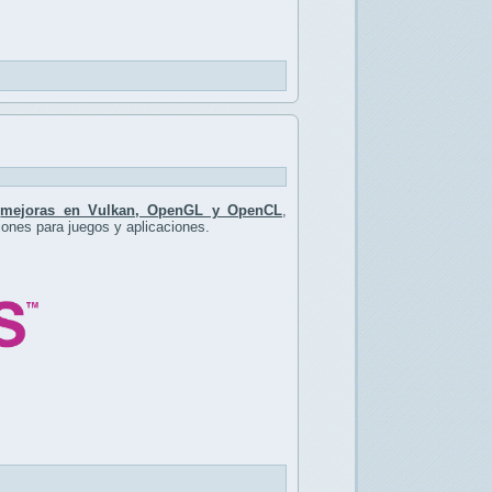
e
mejoras en Vulkan, OpenGL y OpenCL
,
iones para juegos y aplicaciones.