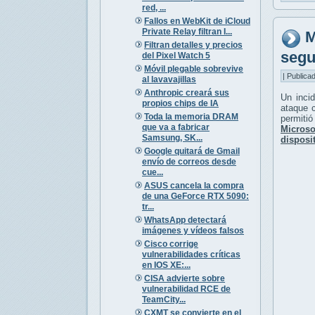
red, ...
Fallos en WebKit de iCloud
Private Relay filtran I...
M
Filtran detalles y precios
segu
del Pixel Watch 5
Móvil plegable sobrevive
| Publica
al lavavajillas
Anthropic creará sus
Un inci
propios chips de IA
ataque c
Toda la memoria DRAM
permitió
que va a fabricar
Microso
Samsung, SK...
disposi
Google quitará de Gmail
envío de correos desde
cue...
ASUS cancela la compra
de una GeForce RTX 5090:
tr...
WhatsApp detectará
imágenes y vídeos falsos
Cisco corrige
vulnerabilidades críticas
en IOS XE:...
CISA advierte sobre
vulnerabilidad RCE de
TeamCity...
CXMT se convierte en el