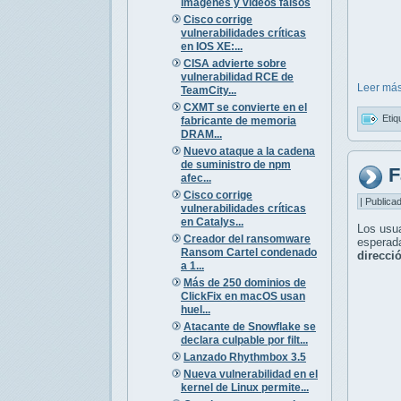
imágenes y vídeos falsos
Cisco corrige
vulnerabilidades críticas
en IOS XE:...
CISA advierte sobre
vulnerabilidad RCE de
Leer más
TeamCity...
CXMT se convierte en el
Etiq
fabricante de memoria
DRAM...
Nuevo ataque a la cadena
de suministro de npm
F
afec...
Cisco corrige
| Publica
vulnerabilidades críticas
en Catalys...
Los usua
Creador del ransomware
esperad
Ransom Cartel condenado
direcció
a 1...
Más de 250 dominios de
ClickFix en macOS usan
huel...
Atacante de Snowflake se
declara culpable por filt...
Lanzado Rhythmbox 3.5
Nueva vulnerabilidad en el
kernel de Linux permite...