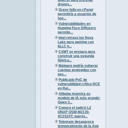
drones...
Grave fallo en cPanel
permitiría a usuarios de
hos...
Vulnerabilidades en
Hugging Face Diffusers
permite...
Intel retrasa los Nova
Lake para gaming con
bLLC h...
CXMT se prepara para
construir una segunda
fábrica...
Malware podría vulnerar
cuentas protegidas con
pas...
Publicado PoC de
vulnerabilidad crítica RCE
en Rai...
Alibaba muestra su
modelo de IA más grande:
Qwen 3...
Conoce el switch L2
QNAP QSW-M2130-
4C2S24T: puerto...
Telegram desaparece
temporalmente de la App