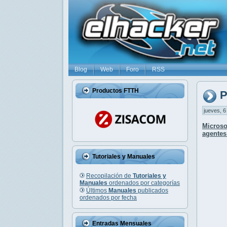
Blog
Web
Foro
RSS
Productos FTTH
P
jueves, 6
Microso
agente
Tutoriales y Manuales
Recopilación de
Tutoriales y
Manuales
ordenados por categorías
Últimos
Manuales
publicados
ordenados por fecha
Entradas Mensuales