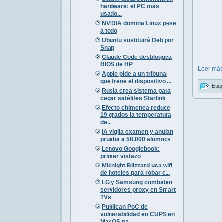
hardware: el PC más
usado...
NVIDIA domina Linux pese
a todo
Ubuntu sustituirá Deb por
Snap
Claude Code desbloquea
BIOS de HP
Leer más
Apple pide a un tribunal
que frene el dispositivo ...
Etiq
Rusia crea sistema para
cegar satélites Starlink
Efecto chimenea reduce
19 grados la temperatura
de...
IA vigila examen y anulan
prueba a 58.000 alumnos
Lenovo Googlebook:
primer vistazo
Midnight Blizzard usa wifi
de hoteles para robar c...
LG y Samsung combaten
servidores proxy en Smart
TVs
Publican PoC de
vulnerabilidad en CUPS en
MacOS pa...