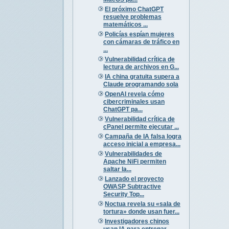
El próximo ChatGPT
resuelve problemas
matemáticos ...
Policías espían mujeres
con cámaras de tráfico en
...
Vulnerabilidad crítica de
lectura de archivos en G...
IA china gratuita supera a
Claude programando sola
OpenAI revela cómo
cibercriminales usan
ChatGPT pa...
Vulnerabilidad crítica de
cPanel permite ejecutar ...
Campaña de IA falsa logra
acceso inicial a empresa...
Vulnerabilidades de
Apache NiFi permiten
saltar la...
Lanzado el proyecto
OWASP Subtractive
Security Top...
Noctua revela su «sala de
tortura» donde usan fuer...
Investigadores chinos
usan IA para entrenar