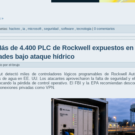
 »
uetas:
hackeo
,
ia
,
microsoft
,
seguridad
,
software
,
tecnologia
|
0 comentarios
ás de 4.400 PLC de Rockwell expuestos en l
ades bajo ataque hídrico
do por el-brujo
ut detectó miles de controladores lógicos programables de Rockwell Aut
s de agua en EE. UU. Los atacantes aprovecharon la falta de seguridad y e
ocando la pérdida de control operativo. El FBI y la EPA recomiendan descon
 conexiones privadas como VPN.