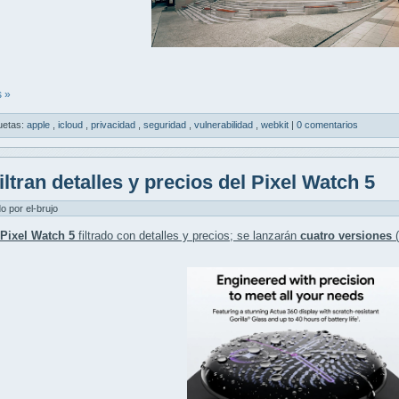
 »
uetas:
apple
,
icloud
,
privacidad
,
seguridad
,
vulnerabilidad
,
webkit
|
0 comentarios
iltran detalles y precios del Pixel Watch 5
do por el-brujo
Pixel Watch 5
filtrado con detalles y precios; se lanzarán
cuatro versiones
(