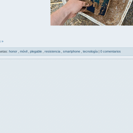
 »
uetas:
honor
,
móvil
,
plegable
,
resistencia
,
smartphone
,
tecnología
|
0 comentarios