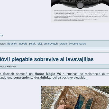
 »
uetas:
filtración
,
google
,
pixel
,
reloj
,
smartwatch
,
watch
|
0 comentarios
óvil plegable sobrevive al lavavajillas
do por el-brujo
s Sutrich
sometió un
Honor Magic V6
a pruebas de resistencia extr
ando una
sorprendente durabilidad
del dispositivo plegable.