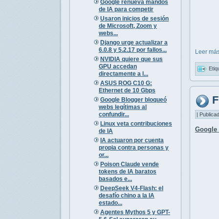
Google renueva mandos
de IA para competir
Usaron inicios de sesión
de Microsoft, Zoom y
webs...
Django urge actualizar a
6.0.8 y 5.2.17 por fallos...
Leer más
NVIDIA quiere que sus
GPU accedan
Etiq
directamente a l...
ASUS ROG C10 G:
Ethernet de 10 Gbps
F
Google Blogger bloqueó
webs legítimas al
confundir...
| Publica
Linux veta contribuciones
Google 
de IA
IA actuaron por cuenta
propia contra personas y
or...
Poison Claude vende
tokens de IA baratos
basados e...
DeepSeek V4-Flash: el
desafío chino a la IA
estado...
Agentes Mythos 5 y GPT-