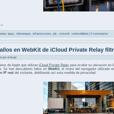
 »
uetas:
agua
,
ciberataque
,
infraestructura
,
plc
,
rockwell
,
vulnerabilidad
|
0 comentarios
allos en WebKit de iCloud Private Relay filt
do por el-brujo
rios de Apple que utilizan
iCloud Private Relay
para ocultar su ubicación en l
a. Se han descubierto fallos en
WebKit
, el motor del navegador utilizado 
n IP real
del visitante, debilitando así esta medida de privacidad.