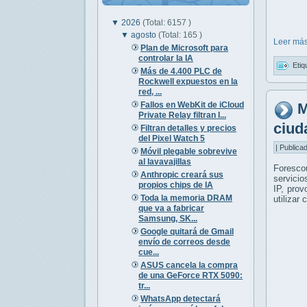
▼
2026
(Total: 6157 )
▼
agosto
(Total: 165 )
Leer más
Plan de Microsoft para
controlar la IA
Etiq
Más de 4.400 PLC de
Rockwell expuestos en la
red, ...
Fallos en WebKit de iCloud
M
Private Relay filtran I...
ciud
Filtran detalles y precios
del Pixel Watch 5
| Publica
Móvil plegable sobrevive
al lavavajillas
Foresco
Anthropic creará sus
servicio
propios chips de IA
IP, prov
Toda la memoria DRAM
utilizar
que va a fabricar
Samsung, SK...
Google quitará de Gmail
envío de correos desde
cue...
ASUS cancela la compra
de una GeForce RTX 5090:
tr...
WhatsApp detectará