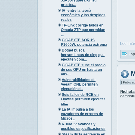
5.6-Sol superaron su
prueba...
IA: entre la teoría
económica y los despidos
reales
TP-Link corrige fallos en
Omada ZTP que permitían
...
GIGABYTE AORUS
Leer más
P1600W: potencia extrema
Botnet busca
Etiq
herramientas de ping que
ejecuten com...
GIGABYTE sube el precio
de sus GPU en hasta un
M
40%...
Vulnerabilidades de
| Publica
Veeam ONE permiten
ejecución d...
Nichola
Seis fallos de RCE en
demostr
Flowise permiten ejecutar
có...
La IA impulsa a los
cazadores de errores de
Micros...
RDNA 5: avances y
posibles especificaciones
Steam dicta sentencia en