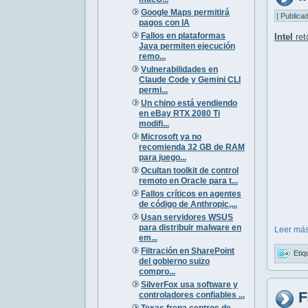
Google Maps permitirá
| Publica
pagos con IA
Fallos en plataformas
Intel
ret
Java permiten ejecución
remo...
Vulnerabilidades en
Claude Code y Gemini CLI
permi...
Un chino está vendiendo
en eBay RTX 2080 Ti
modifi...
Microsoft ya no
recomienda 32 GB de RAM
para juego...
Ocultan toolkit de control
remoto en Oracle para t...
Fallos críticos en agentes
de código de Anthropic,...
Usan servidores WSUS
para distribuir malware en
Leer más
em...
Filtración en SharePoint
Etiq
del gobierno suizo
compro...
SilverFox usa software y
F
controladores confiables ...
Texas frena centros de