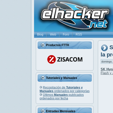
Blog
Web
Foro
RSS
Productos FTTH
S
la p
domingo, 
SK Hyni
Flash
y 
Tutoriales y Manuales
Recopilación de
Tutoriales y
Manuales
ordenados por categorías
Últimos
Manuales
publicados
ordenados por fecha
Entradas Mensuales