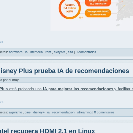
 »
uetas:
hardware
,
ia
,
memoria
,
ram
,
skhynix
,
ssd
|
0 comentarios
isney Plus prueba IA de recomendaciones
do por el-brujo
Plus
está probando una
IA para mejorar las recomendaciones
y facilitar
 »
uetas:
algoritmo
,
cine
,
disney+
,
ia
,
recomendacion
,
streaming
|
0 comentarios
ntel recupera HDMI 2.1 en Linux