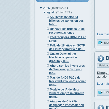
▼
2026
(Total: 6225 )
▼
agosto
(Total: 233 )
SK Hynix invierte 54
billones de wones en dos
fábr...
Disney Plus prueba IA de
recomendaciones
Leer más
Intel recupera HDMI 2.1 en
Linux
Etiq
Fallo de 18 años en SCTP
de Linux permitiría a usu...
Quake Dawn of the
D
Machine: expansión
gratuita y du...
Ahora son los inversores
| Publica
de Samsung y SK hynix
Disney 
los...
agrado.
Más de 4.400 PLCs de
Rockwell expuestos ponen
Leer más
en r...
Modelo de IA de Meta
Etiq
vulnera empresa durante
un te...
Ataques de ClickFix
despliegan infostealer en
I
macO...