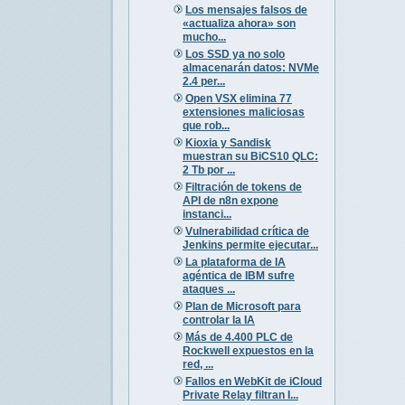
Los mensajes falsos de
«actualiza ahora» son
mucho...
Los SSD ya no solo
almacenarán datos: NVMe
2.4 per...
Open VSX elimina 77
extensiones maliciosas
que rob...
Kioxia y Sandisk
muestran su BiCS10 QLC:
2 Tb por ...
Filtración de tokens de
API de n8n expone
instanci...
Vulnerabilidad crítica de
Jenkins permite ejecutar...
La plataforma de IA
agéntica de IBM sufre
ataques ...
Plan de Microsoft para
controlar la IA
Más de 4.400 PLC de
Rockwell expuestos en la
red, ...
Fallos en WebKit de iCloud
Private Relay filtran I...