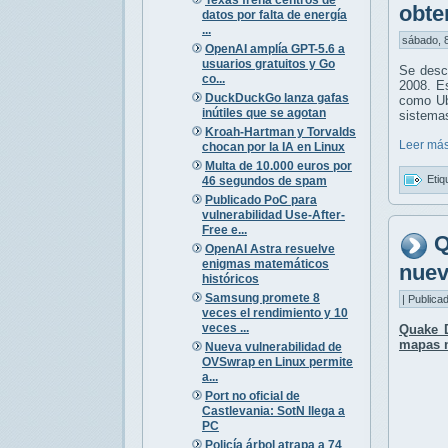
obte
datos por falta de energía
...
sábado, 8
OpenAI amplía GPT-5.6 a
usuarios gratuitos y Go
Se desc
co...
2008. Es
DuckDuckGo lanza gafas
como Ubu
inútiles que se agotan
sistema
Kroah-Hartman y Torvalds
Leer más
chocan por la IA en Linux
Multa de 10.000 euros por
Etiq
46 segundos de spam
Publicado PoC para
vulnerabilidad Use-After-
Free e...
Q
OpenAI Astra resuelve
enigmas matemáticos
nuev
históricos
Samsung promete 8
| Publica
veces el rendimiento y 10
veces ...
Quake 
mapas 
Nueva vulnerabilidad de
OVSwrap en Linux permite
a...
Port no oficial de
Castlevania: SotN llega a
PC
Policía árbol atrapa a 74