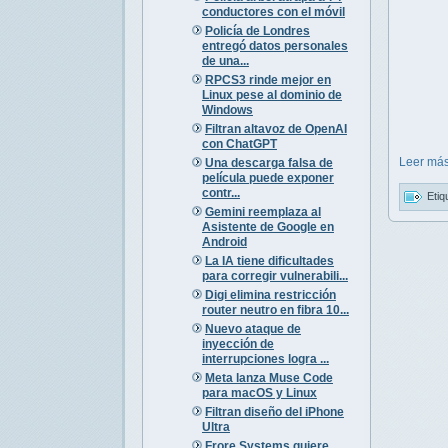
conductores con el móvil
Policía de Londres
entregó datos personales
de una...
RPCS3 rinde mejor en
Linux pese al dominio de
Windows
Filtran altavoz de OpenAI
con ChatGPT
Leer más
Una descarga falsa de
película puede exponer
contr...
Etiq
Gemini reemplaza al
Asistente de Google en
Android
La IA tiene dificultades
para corregir vulnerabili...
Digi elimina restricción
router neutro en fibra 10...
Nuevo ataque de
inyección de
interrupciones logra ...
Meta lanza Muse Code
para macOS y Linux
Filtran diseño del iPhone
Ultra
Frore Systems quiere