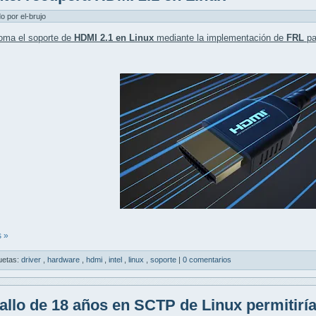
do por el-brujo
oma el soporte de
HDMI 2.1 en Linux
mediante la implementación de
FRL
pa
 »
uetas:
driver
,
hardware
,
hdmi
,
intel
,
linux
,
soporte
|
0 comentarios
allo de 18 años en SCTP de Linux permitiría