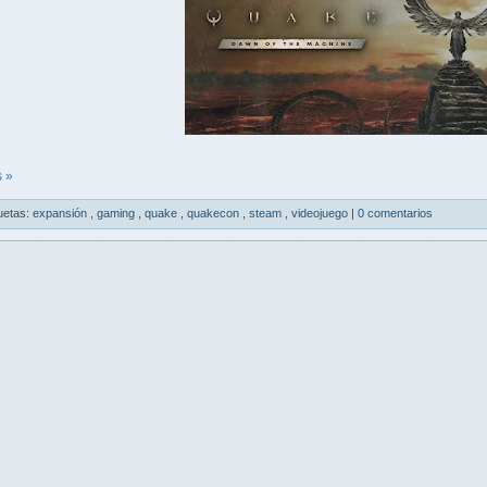
 »
uetas:
expansión
,
gaming
,
quake
,
quakecon
,
steam
,
videojuego
|
0 comentarios