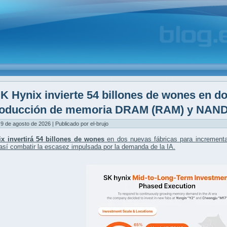
K Hynix invierte 54 billones de wones en d
roducción de memoria DRAM (RAM) y NAND
9 de agosto de 2026 | Publicado por el-brujo
x invertirá 54 billones de wones
en dos nuevas fábricas para
increment
así combatir la escasez impulsada por la demanda de la IA.