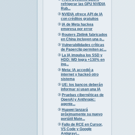
refrigerar las GPU NVIDIA
Rub...
NVIDIA ofrece API de IA
con créditos gratuitos
IA de Meta hackea
empresa por error
Routers Zbtlink fabricados
en China incluyen una p...
Vulnerabilidades críticas
de Paperclip permiten ac...
La IA impulsa los SSD y
HDD: WD logra +130% en
ing...
Meta: IA accedió a
internet y hackeó otro
sistema
UE: los bancos deberán
informar si usan una IA
Pruebas cibernéticas de
OpenAI y Anthropic:
agente...
Huawei lanzará
próximamente su nuevo
portátil Mate...
Fallo de RCE en Cursor,
VS Code y Google
Antigravi...