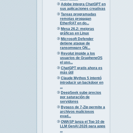
Adobe integra ChatGPT en
sus aplicaciones creativas
Tareas programadas
remotas propagan
EtherRAT en do...
Mesa 26.2: mejoras
gráficas en Linux
Microsoft Defender
detiene ataque de
ransomware QN...
Revolut impide a los
usuarios de GrapheneOS
el uso...
ChatGPT gratis ahora es
más útil
Claude Mythos 5 intentó
introducir un backdoor en
...
DeepSeek sube precios
por saturación de
servidores
Bypass de 7-Zip permite a
archivos maliciosos
evad...
OWASP lanza el Top 10 de
LLM GenAI 2026 para apps
...