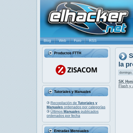
Blog
Web
Foro
RSS
Productos FTTH
S
la p
domingo, 
SK Hyni
Flash
y 
Tutoriales y Manuales
Recopilación de
Tutoriales y
Manuales
ordenados por categorías
Últimos
Manuales
publicados
ordenados por fecha
Entradas Mensuales