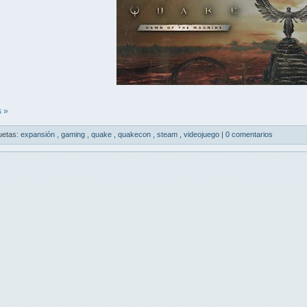
 »
uetas:
expansión
,
gaming
,
quake
,
quakecon
,
steam
,
videojuego
|
0 comentarios