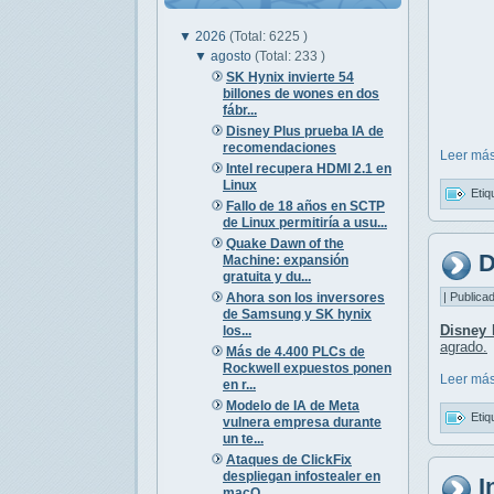
▼
2026
(Total: 6225 )
▼
agosto
(Total: 233 )
SK Hynix invierte 54
billones de wones en dos
fábr...
Disney Plus prueba IA de
recomendaciones
Leer más
Intel recupera HDMI 2.1 en
Linux
Etiq
Fallo de 18 años en SCTP
de Linux permitiría a usu...
Quake Dawn of the
D
Machine: expansión
gratuita y du...
Ahora son los inversores
| Publica
de Samsung y SK hynix
Disney 
los...
agrado.
Más de 4.400 PLCs de
Rockwell expuestos ponen
Leer más
en r...
Modelo de IA de Meta
Etiq
vulnera empresa durante
un te...
Ataques de ClickFix
despliegan infostealer en
I
macO...