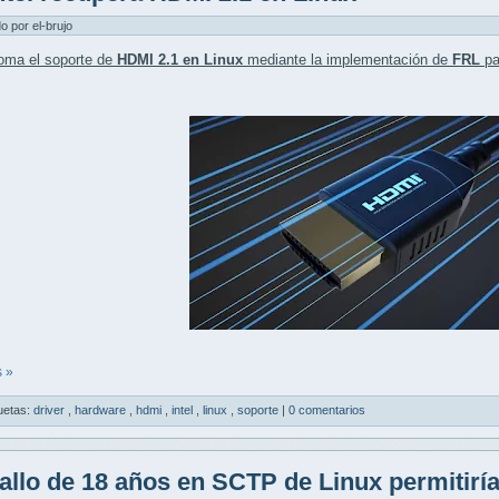
do por el-brujo
oma el soporte de
HDMI 2.1 en Linux
mediante la implementación de
FRL
pa
 »
uetas:
driver
,
hardware
,
hdmi
,
intel
,
linux
,
soporte
|
0 comentarios
allo de 18 años en SCTP de Linux permitiría