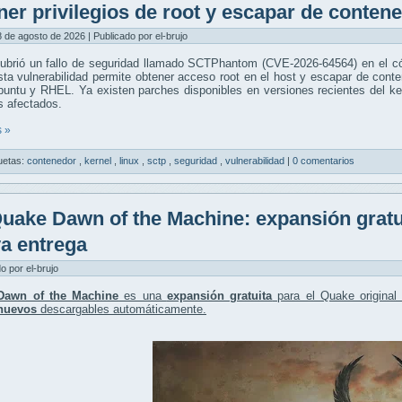
ner privilegios de root y escapar de conten
 de agosto de 2026 | Publicado por el-brujo
ubrió un fallo de seguridad llamado SCTPhantom (CVE-2026-64564) en el c
ta vulnerabilidad permite obtener acceso root en el host y escapar de conte
ntu y RHEL. Ya existen parches disponibles en versiones recientes del ker
s afectados.
 »
uetas:
contenedor
,
kernel
,
linux
,
sctp
,
seguridad
,
vulnerabilidad
|
0 comentarios
uake Dawn of the Machine: expansión gratu
a entrega
do por el-brujo
Dawn of the Machine
es una
expansión gratuita
para el Quake origina
nuevos
descargables automáticamente.