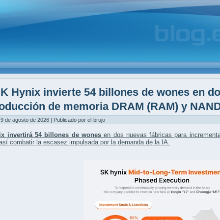
K Hynix invierte 54 billones de wones en d
roducción de memoria DRAM (RAM) y NAND
9 de agosto de 2026 | Publicado por el-brujo
x invertirá 54 billones de wones
en dos nuevas fábricas para
increment
así combatir la escasez impulsada por la demanda de la IA.