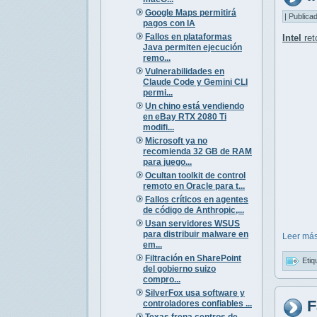
Google Maps permitirá
| Publica
pagos con IA
Fallos en plataformas
Intel
ret
Java permiten ejecución
remo...
Vulnerabilidades en
Claude Code y Gemini CLI
permi...
Un chino está vendiendo
en eBay RTX 2080 Ti
modifi...
Microsoft ya no
recomienda 32 GB de RAM
para juego...
Ocultan toolkit de control
remoto en Oracle para t...
Fallos críticos en agentes
de código de Anthropic,...
Usan servidores WSUS
para distribuir malware en
Leer más
em...
Filtración en SharePoint
Etiq
del gobierno suizo
compro...
SilverFox usa software y
F
controladores confiables ...
Texas frena centros de