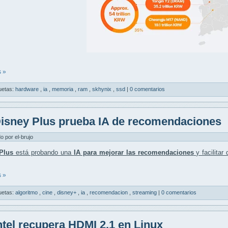
 »
uetas:
hardware
,
ia
,
memoria
,
ram
,
skhynix
,
ssd
|
0 comentarios
isney Plus prueba IA de recomendaciones
do por el-brujo
Plus
está probando una
IA para mejorar las recomendaciones
y facilitar
 »
uetas:
algoritmo
,
cine
,
disney+
,
ia
,
recomendacion
,
streaming
|
0 comentarios
ntel recupera HDMI 2.1 en Linux