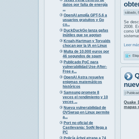
obte
datos por falta de energía
...
sábado, 8
OpenAI amplía GPT-5.6 a
usuarios gratuitos y Go
Se desc
co...
2008. Es
DuckDuckGo lanza gafas
como Ubu
inútiles que se agotan
sistema
Kroah-Hartman y Torvalds
Leer más
chocan por la IA en Linux
Multa de 10.000 euros por
Etiq
46 segundos de spam
Publicado PoC para
vulnerabilidad Use-After-
Free e...
Q
OpenAI Astra resuelve
enigmas matemáticos
nuev
históricos
Samsung promete 8
| Publica
veces el rendimiento y 10
veces ...
Quake 
mapas 
Nueva vulnerabilidad de
OVSwrap en Linux permite
a...
Port no oficial de
Castlevania: SotN llega a
PC
Policía árbol atrapa a 74