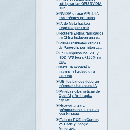
refrigerar las GPU NVIDIA
Rub...
NVIDIA ofrece API de IA
con créditos gratuitos
IA de Meta hackea
empresa por error
Routers Zbtlink fabricados
en China incluyen una p...
Vulnerabilidades críticas
de Paperclip permiten ac...
La IA impulsa los SSD y
HDD: WD logra +130% en
ing...
Meta: IA accedió a
internet y hackeó otro
sistema
UE: los bancos deberán
informar si usan una IA
Pruebas cibernéticas de
OpenAI y Anthropic:
agente...
Huawei lanzará
próximamente su nuevo
portátil Mate...
Fallo de RCE en Cursor,
VS Code y Google
Antigravi...