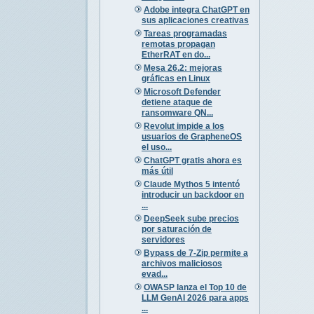
Adobe integra ChatGPT en
sus aplicaciones creativas
Tareas programadas
remotas propagan
EtherRAT en do...
Mesa 26.2: mejoras
gráficas en Linux
Microsoft Defender
detiene ataque de
ransomware QN...
Revolut impide a los
usuarios de GrapheneOS
el uso...
ChatGPT gratis ahora es
más útil
Claude Mythos 5 intentó
introducir un backdoor en
...
DeepSeek sube precios
por saturación de
servidores
Bypass de 7-Zip permite a
archivos maliciosos
evad...
OWASP lanza el Top 10 de
LLM GenAI 2026 para apps
...