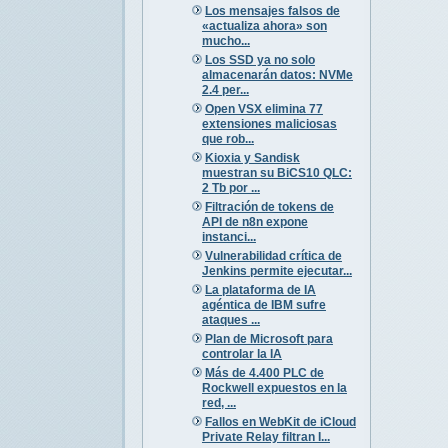
Los mensajes falsos de
«actualiza ahora» son
mucho...
Los SSD ya no solo
almacenarán datos: NVMe
2.4 per...
Open VSX elimina 77
extensiones maliciosas
que rob...
Kioxia y Sandisk
muestran su BiCS10 QLC:
2 Tb por ...
Filtración de tokens de
API de n8n expone
instanci...
Vulnerabilidad crítica de
Jenkins permite ejecutar...
La plataforma de IA
agéntica de IBM sufre
ataques ...
Plan de Microsoft para
controlar la IA
Más de 4.400 PLC de
Rockwell expuestos en la
red, ...
Fallos en WebKit de iCloud
Private Relay filtran I...