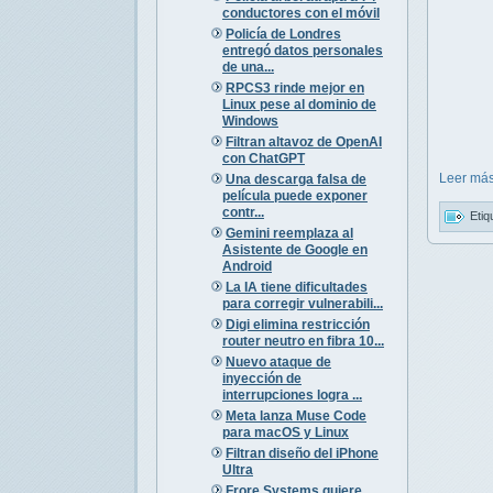
conductores con el móvil
Policía de Londres
entregó datos personales
de una...
RPCS3 rinde mejor en
Linux pese al dominio de
Windows
Filtran altavoz de OpenAI
con ChatGPT
Leer más
Una descarga falsa de
película puede exponer
contr...
Etiq
Gemini reemplaza al
Asistente de Google en
Android
La IA tiene dificultades
para corregir vulnerabili...
Digi elimina restricción
router neutro en fibra 10...
Nuevo ataque de
inyección de
interrupciones logra ...
Meta lanza Muse Code
para macOS y Linux
Filtran diseño del iPhone
Ultra
Frore Systems quiere