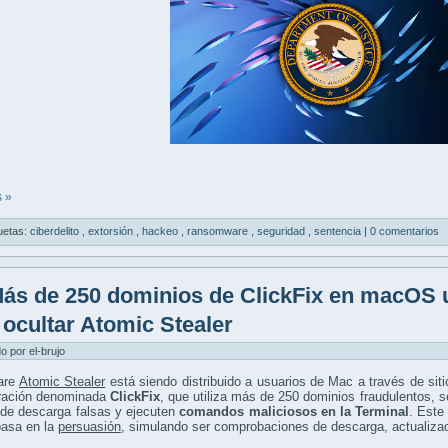
 »
uetas:
ciberdelito
,
extorsión
,
hackeo
,
ransomware
,
seguridad
,
sentencia
|
0 comentarios
ás de 250 dominios de ClickFix en macOS u
 ocultar Atomic Stealer
do por el-brujo
are
Atomic Stealer
está siendo distribuido a usuarios de Mac a través de si
ración denominada
ClickFix
, que utiliza más de 250 dominios fraudulentos, 
 de descarga falsas y ejecuten
comandos maliciosos en la Terminal
. Este
basa en la
persuasión
, simulando ser comprobaciones de descarga, actualiza