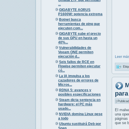
...
GIGABYTE AORUS
P1600W: potencia extrema
Botnet busca
herramientas de ping que
ejecuten com...
GIGABYTE sube el precio
de sus GPU en hasta un
40%...
Vulnerabilidades de
Veeam ONE permiten
ejecución d...
Leer más
Seis fallos de RCE en
Flowise permiten ejecutar
Etiq
có...
La IA impulsa a los
cazadores de errores de
M
Micros...
RDNA 5: avances y
para
posibles especificaciones
Steam dicta sentencia en
| Publica
hardware: el PC más
usado...
El malw
NVIDIA domina Linux pese
una ope
a todo
páginas
que se 
Ubuntu sustituirá Deb por
Snap