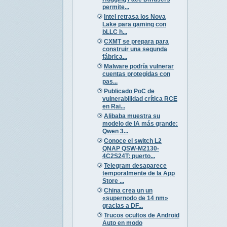
permite...
Intel retrasa los Nova
Lake para gaming con
bLLC h...
CXMT se prepara para
construir una segunda
fábrica...
Malware podría vulnerar
cuentas protegidas con
pas...
Publicado PoC de
vulnerabilidad crítica RCE
en Rai...
Alibaba muestra su
modelo de IA más grande:
Qwen 3...
Conoce el switch L2
QNAP QSW-M2130-
4C2S24T: puerto...
Telegram desaparece
temporalmente de la App
Store ...
China crea un un
«supernodo de 14 nm»
gracias a DF...
Trucos ocultos de Android
Auto en modo