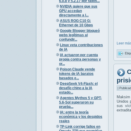
6.0.8 y 5.2.17 por fallos...
NVIDIA quiere que sus
GPU accedan
directamente a l...
ASUS ROG C10 G:
Ethernet de 10 Gbps
Google Blogger bloqueó
webs legítimas al
confundir...
Leer más
Linux veta contribuciones
de IA
Etiq
IA actuaron por cuenta
propia contra personas y
or...
Poison Claude vende
C
tokens de IA baratos
basados e...
pris
DeepSeek V4-Flash: el
desafío chino a la IA
| Publica
estado...
Maksim 
Agentes Mythos 5 y GPT-
Unidos p
5.6-Sol superaron su
sus víc
prueba...
extradit
IA: entre la teoría
económica y los despidos
reales
TP-Link corrige fallos en
Omada ZTP que permitían