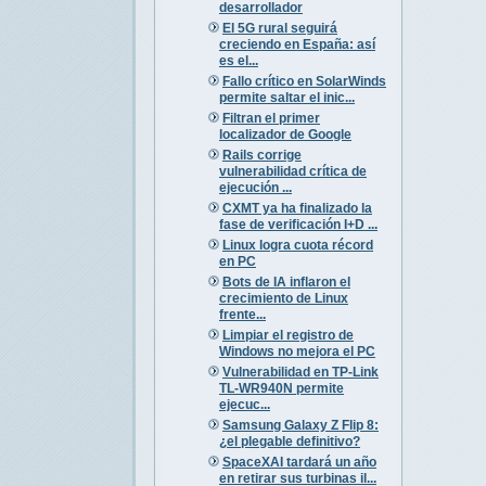
desarrollador
El 5G rural seguirá
creciendo en España: así
es el...
Fallo crítico en SolarWinds
permite saltar el inic...
Filtran el primer
localizador de Google
Rails corrige
vulnerabilidad crítica de
ejecución ...
CXMT ya ha finalizado la
fase de verificación I+D ...
Linux logra cuota récord
en PC
Bots de IA inflaron el
crecimiento de Linux
frente...
Limpiar el registro de
Windows no mejora el PC
Vulnerabilidad en TP-Link
TL-WR940N permite
ejecuc...
Samsung Galaxy Z Flip 8:
¿el plegable definitivo?
SpaceXAI tardará un año
en retirar sus turbinas il...