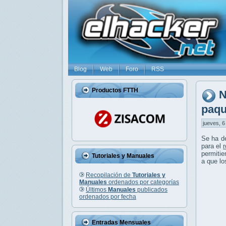
Blog
Web
Foro
RSS
Productos FTTH
N
paqu
jueves, 6
Se ha d
para el
permitie
Tutoriales y Manuales
a que lo
Recopilación de
Tutoriales y
Manuales
ordenados por categorías
Últimos
Manuales
publicados
ordenados por fecha
Entradas Mensuales