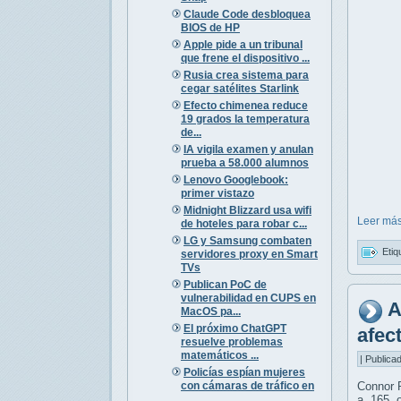
Claude Code desbloquea
BIOS de HP
Apple pide a un tribunal
que frene el dispositivo ...
Rusia crea sistema para
cegar satélites Starlink
Efecto chimenea reduce
19 grados la temperatura
de...
IA vigila examen y anulan
prueba a 58.000 alumnos
Lenovo Googlebook:
primer vistazo
Midnight Blizzard usa wifi
Leer más
de hoteles para robar c...
LG y Samsung combaten
Etiq
servidores proxy en Smart
TVs
Publican PoC de
vulnerabilidad en CUPS en
A
MacOS pa...
El próximo ChatGPT
afec
resuelve problemas
matemáticos ...
| Publica
Policías espían mujeres
con cámaras de tráfico en
Connor R
...
a 165 o