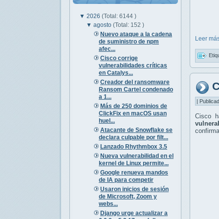
▼
2026
(Total: 6144 )
▼
agosto
(Total: 152 )
Nuevo ataque a la cadena
Leer más
de suministro de npm
afec...
Etiq
Cisco corrige
vulnerabilidades críticas
en Catalys...
Creador del ransomware
C
Ransom Cartel condenado
a 1...
| Publica
Más de 250 dominios de
ClickFix en macOS usan
Cisco h
huel...
vulnerab
Atacante de Snowflake se
confirm
declara culpable por filt...
Lanzado Rhythmbox 3.5
Nueva vulnerabilidad en el
kernel de Linux permite...
Google renueva mandos
de IA para competir
Usaron inicios de sesión
de Microsoft, Zoom y
webs...
Django urge actualizar a