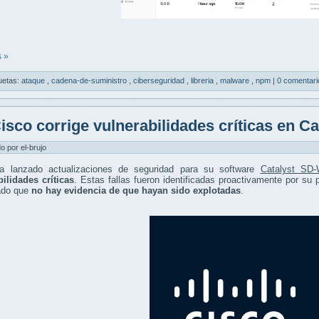
 »
uetas:
ataque
,
cadena-de-suministro
,
ciberseguridad
,
libreria
,
malware
,
npm
|
0 comentari
isco corrige vulnerabilidades críticas en 
do por el-brujo
a lanzado actualizaciones de seguridad para su software
Catalyst SD
ilidades críticas
. Estas fallas fueron identificadas proactivamente por su
ado que
no hay evidencia de que hayan sido explotadas
.