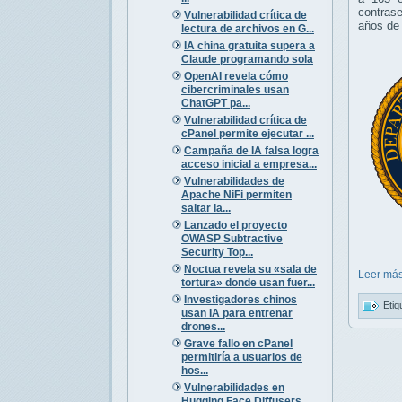
contrase
Vulnerabilidad crítica de
años de 
lectura de archivos en G...
IA china gratuita supera a
Claude programando sola
OpenAI revela cómo
cibercriminales usan
ChatGPT pa...
Vulnerabilidad crítica de
cPanel permite ejecutar ...
Campaña de IA falsa logra
acceso inicial a empresa...
Vulnerabilidades de
Apache NiFi permiten
saltar la...
Lanzado el proyecto
OWASP Subtractive
Security Top...
Noctua revela su «sala de
Leer más
tortura» donde usan fuer...
Investigadores chinos
Etiq
usan IA para entrenar
drones...
Grave fallo en cPanel
permitiría a usuarios de
hos...
Vulnerabilidades en
Hugging Face Diffusers