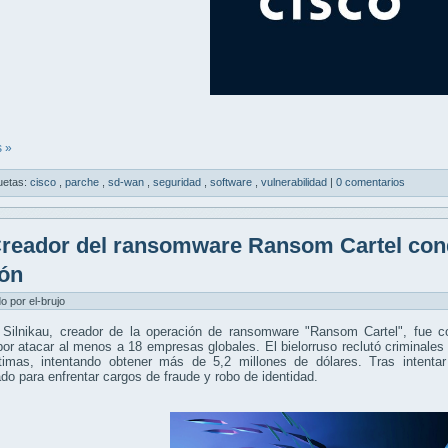
 »
uetas:
cisco
,
parche
,
sd-wan
,
seguridad
,
software
,
vulnerabilidad
|
0 comentarios
reador del ransomware Ransom Cartel con
ión
do por el-brujo
Silnikau, creador de la operación de ransomware "Ransom Cartel", fue 
or atacar al menos a 18 empresas globales. El bielorruso reclutó criminales
timas, intentando obtener más de 5,2 millones de dólares. Tras intentar
ado para enfrentar cargos de fraude y robo de identidad.