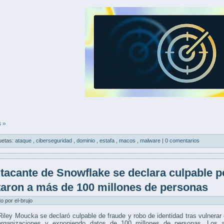
 »
uetas:
ataque
,
ciberseguridad
,
dominio
,
estafa
,
macos
,
malware
|
0 comentarios
tacante de Snowflake se declara culpable po
taron a más de 100 millones de personas
do por el-brujo
iley Moucka se declaró culpable de fraude y robo de identidad tras vulnerar
rganizaciones y exponiendo datos de 100 millones de personas. Los a