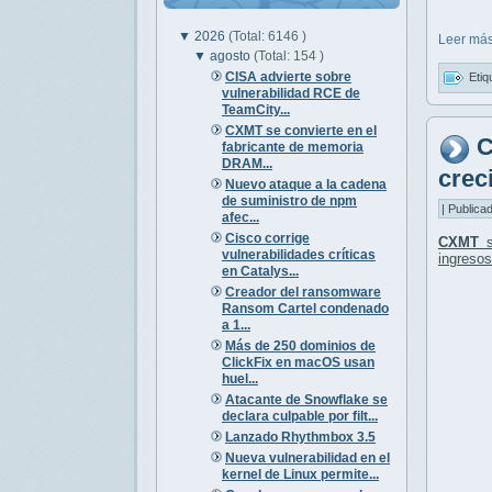
▼
2026
(Total: 6146 )
Leer más
▼
agosto
(Total: 154 )
CISA advierte sobre
Etiq
vulnerabilidad RCE de
TeamCity...
CXMT se convierte en el
C
fabricante de memoria
DRAM...
crec
Nuevo ataque a la cadena
de suministro de npm
| Publica
afec...
Cisco corrige
CXMT
s
vulnerabilidades críticas
ingreso
en Catalys...
Creador del ransomware
Ransom Cartel condenado
a 1...
Más de 250 dominios de
ClickFix en macOS usan
huel...
Atacante de Snowflake se
declara culpable por filt...
Lanzado Rhythmbox 3.5
Nueva vulnerabilidad en el
kernel de Linux permite...