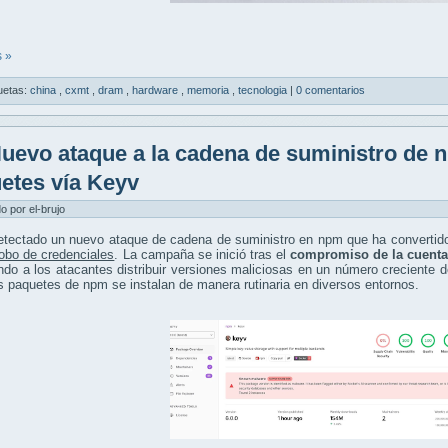
 »
uetas:
china
,
cxmt
,
dram
,
hardware
,
memoria
,
tecnologia
|
0 comentarios
uevo ataque a la cadena de suministro de n
etes vía Keyv
do por el-brujo
etectado un nuevo ataque de cadena de suministro en npm que ha convertido
robo de credenciales
. La campaña se inició tras el
compromiso de la cuenta
ndo a los atacantes distribuir versiones maliciosas en un número creciente d
s paquetes de npm se instalan de manera rutinaria en diversos entornos.