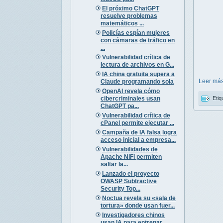
El próximo ChatGPT
resuelve problemas
matemáticos ...
Policías espían mujeres
con cámaras de tráfico en
...
Vulnerabilidad crítica de
lectura de archivos en G...
IA china gratuita supera a
Leer más
Claude programando sola
OpenAI revela cómo
cibercriminales usan
Etiq
ChatGPT pa...
Vulnerabilidad crítica de
cPanel permite ejecutar ...
Campaña de IA falsa logra
acceso inicial a empresa...
Vulnerabilidades de
Apache NiFi permiten
saltar la...
Lanzado el proyecto
OWASP Subtractive
Security Top...
Noctua revela su «sala de
tortura» donde usan fuer...
Investigadores chinos
usan IA para entrenar