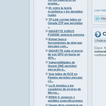
prueba...
IA: entre la teoría
Leer más
económica y los despidos
reales
Etiq
TP-Link corrige fallos en
Omada ZTP que permitían
...
GIGABYTE AORUS
C
P1600W: potencia extrema
Botnet busca
| Publica
herramientas de ping que
ejecuten com...
Cisco h
GIGABYTE sube el precio
vulnerab
de sus GPU en hasta un
confirm
40%...
Vulnerabilidades de
Veeam ONE permiten
ejecución d...
Seis fallos de RCE en
Flowise permiten ejecutar
có...
La IA impulsa a los
cazadores de errores de
Micros...
RDNA 5: avances y
posibles especificaciones
Steam dicta sentencia en