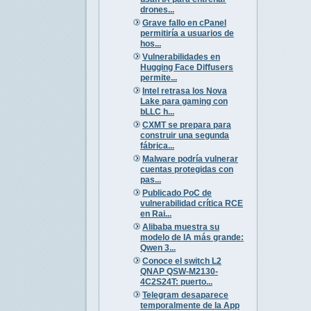
drones...
Grave fallo en cPanel
permitiría a usuarios de
hos...
Vulnerabilidades en
Hugging Face Diffusers
permite...
Intel retrasa los Nova
Lake para gaming con
bLLC h...
CXMT se prepara para
construir una segunda
fábrica...
Malware podría vulnerar
cuentas protegidas con
pas...
Publicado PoC de
vulnerabilidad crítica RCE
en Rai...
Alibaba muestra su
modelo de IA más grande:
Qwen 3...
Conoce el switch L2
QNAP QSW-M2130-
4C2S24T: puerto...
Telegram desaparece
temporalmente de la App