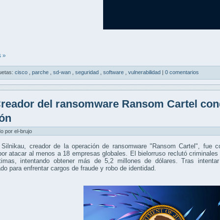
 »
uetas:
cisco
,
parche
,
sd-wan
,
seguridad
,
software
,
vulnerabilidad
|
0 comentarios
reador del ransomware Ransom Cartel con
ión
do por el-brujo
Silnikau, creador de la operación de ransomware "Ransom Cartel", fue 
or atacar al menos a 18 empresas globales. El bielorruso reclutó criminales
timas, intentando obtener más de 5,2 millones de dólares. Tras intentar
ado para enfrentar cargos de fraude y robo de identidad.