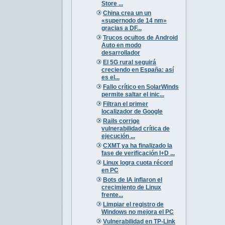
Store ...
China crea un un
«supernodo de 14 nm»
gracias a DF...
Trucos ocultos de Android
Auto en modo
desarrollador
El 5G rural seguirá
creciendo en España: así
es el...
Fallo crítico en SolarWinds
permite saltar el inic...
Filtran el primer
localizador de Google
Rails corrige
vulnerabilidad crítica de
ejecución ...
CXMT ya ha finalizado la
fase de verificación I+D ...
Linux logra cuota récord
en PC
Bots de IA inflaron el
crecimiento de Linux
frente...
Limpiar el registro de
Windows no mejora el PC
Vulnerabilidad en TP-Link