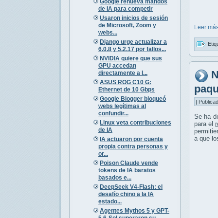
Google renueva mandos
de IA para competir
Usaron inicios de sesión
de Microsoft, Zoom y
Leer más
webs...
Django urge actualizar a
Etiq
6.0.8 y 5.2.17 por fallos...
NVIDIA quiere que sus
GPU accedan
N
directamente a l...
ASUS ROG C10 G:
paqu
Ethernet de 10 Gbps
Google Blogger bloqueó
| Publica
webs legítimas al
confundir...
Se ha d
Linux veta contribuciones
para el
de IA
permitie
a que lo
IA actuaron por cuenta
propia contra personas y
or...
Poison Claude vende
tokens de IA baratos
basados e...
DeepSeek V4-Flash: el
desafío chino a la IA
estado...
Agentes Mythos 5 y GPT-
5.6-Sol superaron su