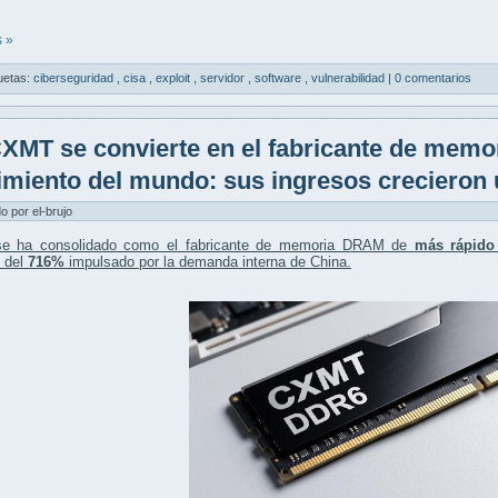
 »
uetas:
ciberseguridad
,
cisa
,
exploit
,
servidor
,
software
,
vulnerabilidad
|
0 comentarios
XMT se convierte en el fabricante de mem
imiento del mundo: sus ingresos crecieron
do por el-brujo
e ha consolidado como el fabricante de memoria DRAM de
más rápido
s del
716%
impulsado por la demanda interna de China.