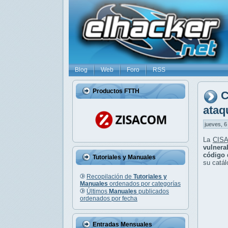
Blog
Web
Foro
RSS
Productos FTTH
C
ataq
jueves, 6
La
CISA
vulnerab
código 
Tutoriales y Manuales
su catál
Recopilación de
Tutoriales y
Manuales
ordenados por categorías
Últimos
Manuales
publicados
ordenados por fecha
Entradas Mensuales