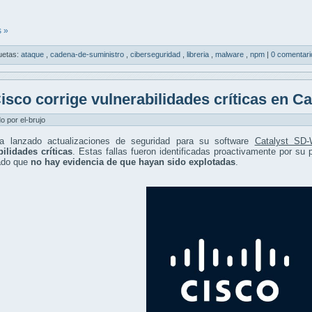
 »
uetas:
ataque
,
cadena-de-suministro
,
ciberseguridad
,
libreria
,
malware
,
npm
|
0 comentari
isco corrige vulnerabilidades críticas en 
do por el-brujo
a lanzado actualizaciones de seguridad para su software
Catalyst SD
ilidades críticas
. Estas fallas fueron identificadas proactivamente por su
ado que
no hay evidencia de que hayan sido explotadas
.