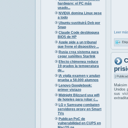
hardware: el PC más
usado...
NVIDIA domina Linux pese
a todo
Ubuntu sustituirá Deb por
Snap
Leer más
Claude Code desbloquea
BIOS de HP
Apple pide a un tribunal
Etiq
que frene el dispositivo ...
Rusia crea sistema para
cegar satélites Starlink
C
Efecto chimenea reduce
19 grados la temperatura
pris
de...
IA vigila examen y anulan
| Publica
prueba a 58.000 alumnos
Maksim 
Lenovo Googlebook:
Unidos p
primer vistazo
sus víc
Midnight Blizzard usa wifi
extradit
de hoteles para robar c...
LG y Samsung combaten
servidores proxy en Smart
TVs
Publican PoC de
vulnerabilidad en CUPS en
MacOS pa...