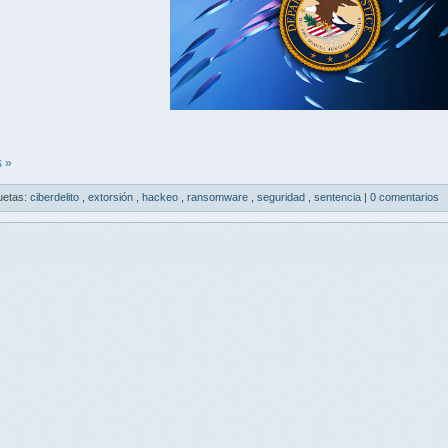
 »
uetas:
ciberdelito
,
extorsión
,
hackeo
,
ransomware
,
seguridad
,
sentencia
|
0 comentarios