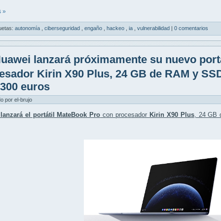
 »
uetas:
autonomía
,
ciberseguridad
,
engaño
,
hackeo
,
ia
,
vulnerabilidad
|
0 comentarios
uawei lanzará próximamente su nuevo port
esador Kirin X90 Plus, 24 GB de RAM y SS
.300 euros
do por el-brujo
lanzará el portátil MateBook Pro
con procesador
Kirin X90 Plus
, 24 GB