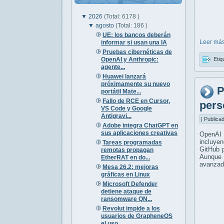
▼
2026
(Total: 6178 )
▼
agosto
(Total: 186 )
UE: los bancos deberán
Leer más
informar si usan una IA
Pruebas cibernéticas de
OpenAI y Anthropic:
Etiq
agente...
Huawei lanzará
próximamente su nuevo
P
portátil Mate...
Fallo de RCE en Cursor,
pers
VS Code y Google
Antigravi...
| Publica
Adobe integra ChatGPT en
sus aplicaciones creativas
OpenAI 
incluyen
Tareas programadas
GitHub p
remotas propagan
Aunque 
EtherRAT en do...
avanzad
Mesa 26.2: mejoras
gráficas en Linux
Microsoft Defender
detiene ataque de
ransomware QN...
Revolut impide a los
usuarios de GrapheneOS
el uso...