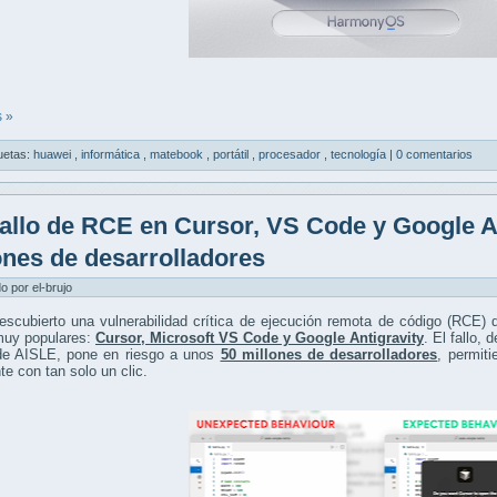
 »
uetas:
huawei
,
informática
,
matebook
,
portátil
,
procesador
,
tecnología
|
0 comentarios
allo de RCE en Cursor, VS Code y Google A
ones de desarrolladores
do por el-brujo
scubierto una vulnerabilidad crítica de ejecución remota de código (RCE) d
muy populares:
Cursor, Microsoft VS Code y Google Antigravity
. El fallo,
de AISLE, pone en riesgo a unos
50 millones de desarrolladores
, permit
te con tan solo un clic.