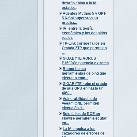
desafío chino a la IA
estado...
Agentes Mythos 5 y GPT-
5.6-Sol superaron su
prueba...
IA: entre la teoría
económica y los despidos
reales
TP-Link corrige fallos en
Omada ZTP que permitían
...
GIGABYTE AORUS
P1600W: potencia extrema
Botnet busca
herramientas de ping que
ejecuten com...
GIGABYTE sube el precio
de sus GPU en hasta un
40%...
Vulnerabilidades de
Veeam ONE permiten
ejecución d...
Seis fallos de RCE en
Flowise permiten ejecutar
có...
La IA impulsa a los
cazadores de errores de