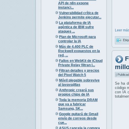
API de n8n expone
instanci...
Vulnerabilidad crítica de
Jenkins permite ejecutar...
La plataforma de IA
agéntica de IBM sufre
Leer más
ataques ...
Plan de Microsoft para
Etiq
controlar la IA
Más de 4.400 PLC de
Rockwell expuestos en la
red, ...
F
Fallos en WebKit de iCloud
Private Relay filtran I...
mill
Filtran detalles y precios
del Pixel Watch 5
| Publica
Móvil plegable sobrevive
Se ha de
al lavavajillas
código 
Anthropic creará sus
con IA 
propios chips de IA
totalmen
Toda la memoria DRAM
que va a fabricar
Samsung, SK...
Google quitará de Gmail
envío de correos desde
cue...
ASUS cancela la compra