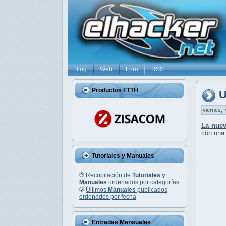
Blog
Web
Foro
RSS
Productos FTTH
U
viernes, 
La nuev
con un
Tutoriales y Manuales
Recopilación de
Tutoriales y
Manuales
ordenados por categorías
Últimos
Manuales
publicados
ordenados por fecha
Entradas Mensuales