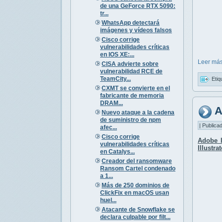
de una GeForce RTX 5090:
tr...
WhatsApp detectará
imágenes y vídeos falsos
Cisco corrige
vulnerabilidades críticas
en IOS XE:...
Leer más
CISA advierte sobre
vulnerabilidad RCE de
TeamCity...
Etiq
CXMT se convierte en el
fabricante de memoria
DRAM...
A
Nuevo ataque a la cadena
de suministro de npm
| Publica
afec...
Cisco corrige
Adobe 
vulnerabilidades críticas
Illustra
en Catalys...
Creador del ransomware
Ransom Cartel condenado
a 1...
Más de 250 dominios de
ClickFix en macOS usan
huel...
Atacante de Snowflake se
declara culpable por filt...