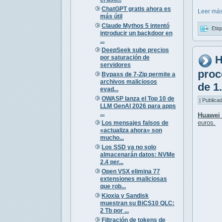
ChatGPT gratis ahora es
Leer más
más útil
Claude Mythos 5 intentó
Etiq
introducir un backdoor en
...
DeepSeek sube precios
H
por saturación de
servidores
proc
Bypass de 7-Zip permite a
archivos maliciosos
de 1
evad...
OWASP lanza el Top 10 de
| Publica
LLM GenAI 2026 para apps
...
Huawei 
euros
.
Los mensajes falsos de
«actualiza ahora» son
mucho...
Los SSD ya no solo
almacenarán datos: NVMe
2.4 per...
Open VSX elimina 77
extensiones maliciosas
que rob...
Kioxia y Sandisk
muestran su BiCS10 QLC:
2 Tb por ...
Filtración de tokens de