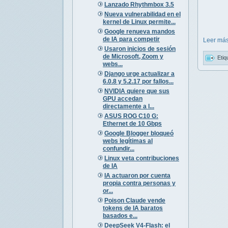
Lanzado Rhythmbox 3.5
Nueva vulnerabilidad en el
kernel de Linux permite...
Google renueva mandos
de IA para competir
Leer más
Usaron inicios de sesión
de Microsoft, Zoom y
Etiq
webs...
Django urge actualizar a
6.0.8 y 5.2.17 por fallos...
NVIDIA quiere que sus
GPU accedan
directamente a l...
ASUS ROG C10 G:
Ethernet de 10 Gbps
Google Blogger bloqueó
webs legítimas al
confundir...
Linux veta contribuciones
de IA
IA actuaron por cuenta
propia contra personas y
or...
Poison Claude vende
tokens de IA baratos
basados e...
DeepSeek V4-Flash: el