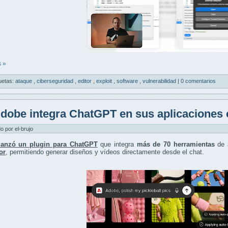
 »
uetas:
ataque
,
ciberseguridad
,
editor
,
exploit
,
software
,
vulnerabilidad
|
0 comentarios
dobe integra ChatGPT en sus aplicaciones 
do por el-brujo
lanzó un plugin para ChatGPT
que integra
más de 70 herramientas
de 
tor
, permitiendo generar diseños y vídeos directamente desde el chat.