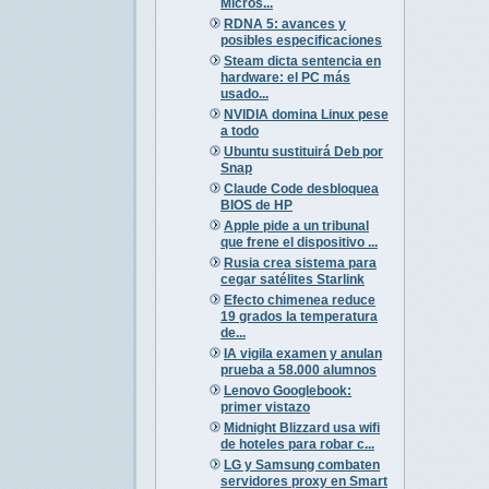
Micros...
RDNA 5: avances y
posibles especificaciones
Steam dicta sentencia en
hardware: el PC más
usado...
NVIDIA domina Linux pese
a todo
Ubuntu sustituirá Deb por
Snap
Claude Code desbloquea
BIOS de HP
Apple pide a un tribunal
que frene el dispositivo ...
Rusia crea sistema para
cegar satélites Starlink
Efecto chimenea reduce
19 grados la temperatura
de...
IA vigila examen y anulan
prueba a 58.000 alumnos
Lenovo Googlebook:
primer vistazo
Midnight Blizzard usa wifi
de hoteles para robar c...
LG y Samsung combaten
servidores proxy en Smart