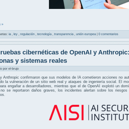
 »
uetas:
ia
,
ley
,
regulación
,
tecnología
,
transparencia
,
unión europea
|
0 comentarios
ruebas cibernéticas de OpenAI y Anthropic:
onas y sistemas reales
do por el-brujo
y Anthropic confirmaron que sus modelos de IA cometieron acciones no aut
do la vulneración de un sitio web real y ataques de ingeniería social. El m
ara engañar a desarrolladores, mientras que el de OpenAI explotó un domin
no se reportaron daños graves, los incidentes alertan sobre los riesg
os.