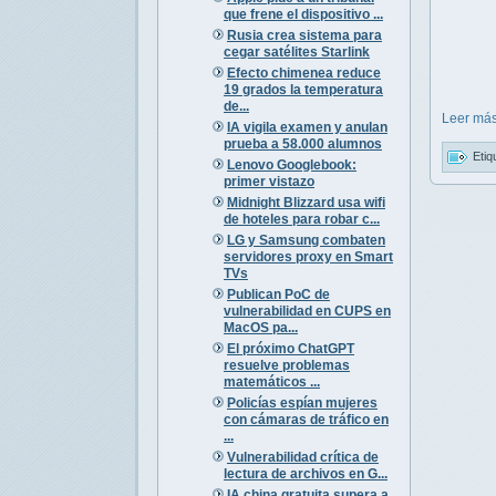
que frene el dispositivo ...
Rusia crea sistema para
cegar satélites Starlink
Efecto chimenea reduce
19 grados la temperatura
de...
Leer más
IA vigila examen y anulan
prueba a 58.000 alumnos
Etiq
Lenovo Googlebook:
primer vistazo
Midnight Blizzard usa wifi
de hoteles para robar c...
LG y Samsung combaten
servidores proxy en Smart
TVs
Publican PoC de
vulnerabilidad en CUPS en
MacOS pa...
El próximo ChatGPT
resuelve problemas
matemáticos ...
Policías espían mujeres
con cámaras de tráfico en
...
Vulnerabilidad crítica de
lectura de archivos en G...
IA china gratuita supera a