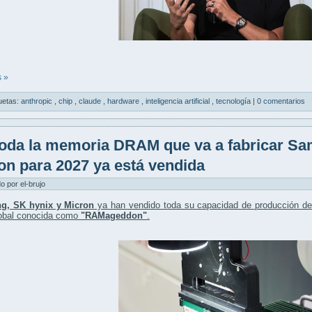
 »
uetas:
anthropic
,
chip
,
claude
,
hardware
,
inteligencia artificial
,
tecnología
|
0 comentarios
oda la memoria DRAM que va a fabricar Sa
on para 2027 ya está vendida
do por el-brujo
g, SK hynix y Micron
ya han vendido toda su capacidad de producción d
lobal conocida como
"RAMageddon"
.