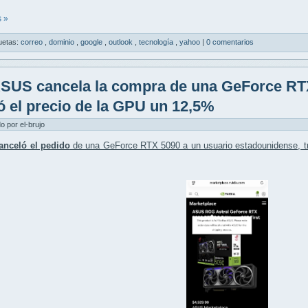
 »
uetas:
correo
,
dominio
,
google
,
outlook
,
tecnología
,
yahoo
|
0 comentarios
SUS cancela la compra de una GeForce RTX
ó el precio de la GPU un 12,5%
do por el-brujo
nceló el pedido
de una GeForce RTX 5090 a un usuario estadounidense, tr