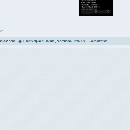
 »
uetas:
asus
,
gpu
,
marketplace
,
nvidia
,
reembolso
,
rtx5090
|
0 comentarios