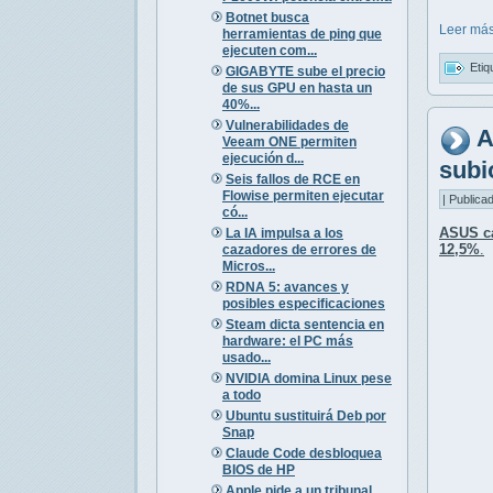
Botnet busca
Leer más
herramientas de ping que
ejecuten com...
Etiq
GIGABYTE sube el precio
de sus GPU en hasta un
40%...
Vulnerabilidades de
A
Veeam ONE permiten
ejecución d...
subi
Seis fallos de RCE en
Flowise permiten ejecutar
| Publica
có...
ASUS ca
La IA impulsa a los
12,5%
.
cazadores de errores de
Micros...
RDNA 5: avances y
posibles especificaciones
Steam dicta sentencia en
hardware: el PC más
usado...
NVIDIA domina Linux pese
a todo
Ubuntu sustituirá Deb por
Snap
Claude Code desbloquea
BIOS de HP
Apple pide a un tribunal