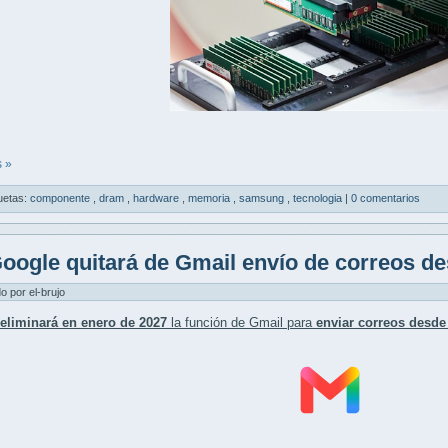
 »
uetas:
componente
,
dram
,
hardware
,
memoria
,
samsung
,
tecnologia
|
0 comentarios
oogle quitará de Gmail envío de correos d
do por el-brujo
eliminará en enero de 2027
la función de Gmail para
enviar correos desde