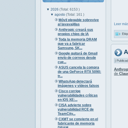
▼
2026
(Total: 6153 )
▼
agosto
(Total: 161 )
Móvil plegable sobrevive
Leer más
al lavavajillas
Anthropic creará sus
propios chips de IA
Etiq
Toda la memoria DRAM
que va a fabricar
Samsung, SK...
A
Google quitará de Gmail
envío de correos desde
| Publica
cue...
ASUS cancela la compra
Anthrop
de una GeForce RTX 5090:
de
Clau
tr...
WhatsApp detectará
imágenes y vídeos falsos
Cisco corrige
vulnerabilidades críticas
en IOS XE:...
CISA advierte sobre
vulnerabilidad RCE de
TeamCity...
CXMT se convierte en el
fabricante de memoria
DRAM...