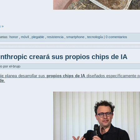
 »
uetas:
honor
,
móvil
,
plegable
,
resistencia
,
smartphone
,
tecnología
|
0 comentarios
nthropic creará sus propios chips de IA
do por el-brujo
ic
planea desarrollar sus
propios chips de IA
diseñados específicamente pa
de
.