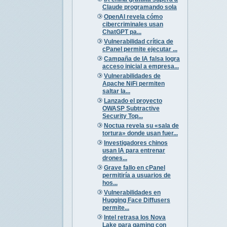
Claude programando sola
OpenAI revela cómo
cibercriminales usan
ChatGPT pa...
Vulnerabilidad crítica de
cPanel permite ejecutar ...
Campaña de IA falsa logra
acceso inicial a empresa...
Vulnerabilidades de
Apache NiFi permiten
saltar la...
Lanzado el proyecto
OWASP Subtractive
Security Top...
Noctua revela su «sala de
tortura» donde usan fuer...
Investigadores chinos
usan IA para entrenar
drones...
Grave fallo en cPanel
permitiría a usuarios de
hos...
Vulnerabilidades en
Hugging Face Diffusers
permite...
Intel retrasa los Nova
Lake para gaming con