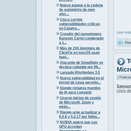
Nuevo ataque a la cadena
de suministro de npm
afec...
Cisco corrige
vulnerabilidades críticas
en Catalys...
Leer más
Creador del ransomware
Ransom Cartel condenado
Etiq
a 1...
Más de 250 dominios de
ClickFix en macOS usan
huel...
T
Atacante de Snowflake se
declara culpable por filt...
Micr
Lanzado Rhythmbox 3.5
| Publica
Nueva vulnerabilidad en el
kernel de Linux permite...
Samsun
Google renueva mandos
crisis g
de IA para competir
Usaron inicios de sesión
de Microsoft, Zoom y
webs...
Django urge actualizar a
6.0.8 y 5.2.17 por fallos...
NVIDIA quiere que sus
GPU accedan
directamente a l...