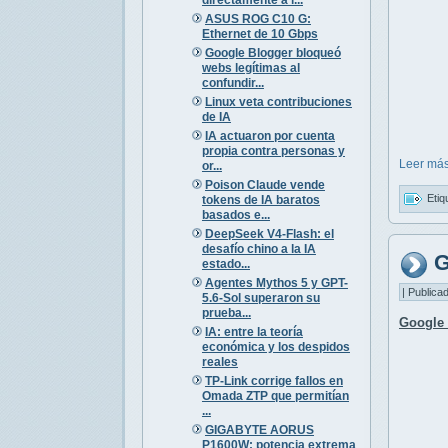
ASUS ROG C10 G:
Ethernet de 10 Gbps
Google Blogger bloqueó
webs legítimas al
confundir...
Linux veta contribuciones
de IA
IA actuaron por cuenta
propia contra personas y
Leer más
or...
Poison Claude vende
Etiq
tokens de IA baratos
basados e...
DeepSeek V4-Flash: el
desafío chino a la IA
G
estado...
Agentes Mythos 5 y GPT-
| Publica
5.6-Sol superaron su
prueba...
Google 
IA: entre la teoría
económica y los despidos
reales
TP-Link corrige fallos en
Omada ZTP que permitían
...
GIGABYTE AORUS
P1600W: potencia extrema