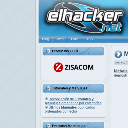
Blog
Web
Foro
RSS
Productos FTTH
M
jueves, 6
Nichola
demostr
Tutoriales y Manuales
Recopilación de
Tutoriales y
Manuales
ordenados por categorías
Últimos
Manuales
publicados
ordenados por fecha
Entradas Mensuales