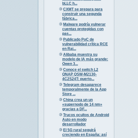
bLLC h...
CXMT se prepara para
construir una segunda
fábrica...
Malware podría vulnerar
cuentas protegidas con
pas...
Publicado PoC de
vulnerabilidad crítica RCE
en Rai...
Alibaba muestra su
modelo de IA más grande:
Qwen 3...
Conoce el switch L2
QNAP QSW-M2130-
4C2S24T: puerto...
Telegram desaparece
temporalmente de la App
Store ...
China crea un un
«supernodo de 14 nm»
gracias a DF...
Trucos ocultos de Android
Auto en modo
desarrollador
El 5G rural seguirá
creciendo en España: así