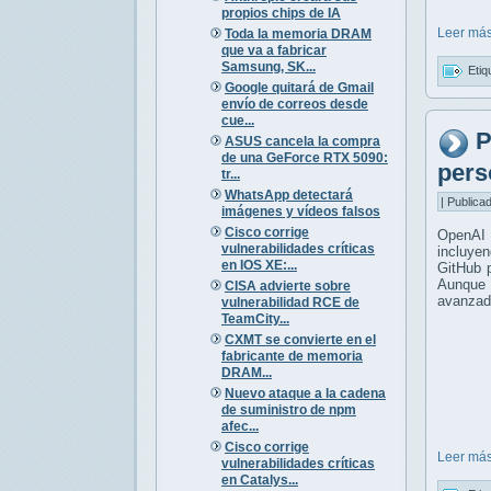
propios chips de IA
Leer más
Toda la memoria DRAM
que va a fabricar
Samsung, SK...
Etiq
Google quitará de Gmail
envío de correos desde
cue...
P
ASUS cancela la compra
de una GeForce RTX 5090:
pers
tr...
WhatsApp detectará
| Publica
imágenes y vídeos falsos
Cisco corrige
OpenAI 
vulnerabilidades críticas
incluyen
en IOS XE:...
GitHub p
Aunque 
CISA advierte sobre
avanzad
vulnerabilidad RCE de
TeamCity...
CXMT se convierte en el
fabricante de memoria
DRAM...
Nuevo ataque a la cadena
de suministro de npm
afec...
Cisco corrige
Leer más
vulnerabilidades críticas
en Catalys...