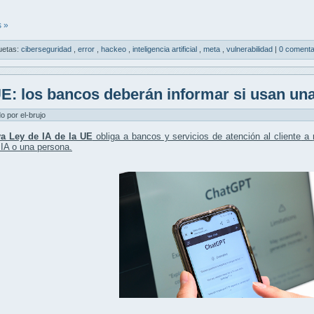
 »
uetas:
ciberseguridad
,
error
,
hackeo
,
inteligencia artificial
,
meta
,
vulnerabilidad
|
0 comenta
E: los bancos deberán informar si usan una
do por el-brujo
a Ley de IA de la UE
obliga a
bancos y servicios de atención al cliente
a
a
IA o una persona
.