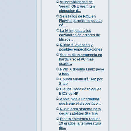
Vulnerabilidades de
Veeam ONE permiten
ejecución d...
Seis fallos de RCE en
Flowise permiten ejecutar
có...
La IA impulsa a los
cazadores de errores de
Micros...
RDNA 5: avances y
posibles especificaciones
Steam dicta sentencia en
hardware: el PC más
usado...
NVIDIA domina Linux pese
a todo
Ubuntu sustituirá Deb por
Snap
Claude Code desbloquea
BIOS de HP
Apple pide a un tribunal
que frene el dispositivo ...
Rusia crea sistema para
cegar satélites Starlink
Efecto chimenea reduce
19 grados la temperatura
de...