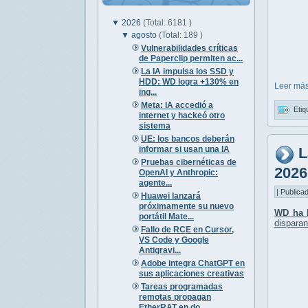
▼
2026
(Total: 6181 )
▼
agosto
(Total: 189 )
Vulnerabilidades críticas
de Paperclip permiten ac...
La IA impulsa los SSD y
HDD: WD logra +130% en
Leer más
ing...
Meta: IA accedió a
Etiq
internet y hackeó otro
sistema
UE: los bancos deberán
informar si usan una IA
L
Pruebas cibernéticas de
2026
OpenAI y Anthropic:
agente...
| Publica
Huawei lanzará
próximamente su nuevo
WD ha l
portátil Mate...
disparan
Fallo de RCE en Cursor,
VS Code y Google
Antigravi...
Adobe integra ChatGPT en
sus aplicaciones creativas
Tareas programadas
remotas propagan
EtherRAT en do...