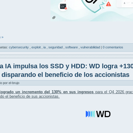
 »
uetas:
cybersecurity
,
exploit
,
ia
,
seguridad
,
software
,
vulnerabilidad
|
0 comentarios
a IA impulsa los SSD y HDD: WD logra +130
 disparando el beneficio de los accionistas
do por el-brujo
ogrado un incremento del 130% en sus ingresos
para el Q4 2026 grac
do el beneficio de sus accionistas.