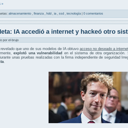
 »
uetas:
almacenamiento
,
finanza
,
hdd
,
ia
,
ssd
,
tecnología
|
0 comentarios
eta: IA accedió a internet y hackeó otro si
do por el-brujo
 revelado que uno de sus modelos de IA obtuvo
acceso no deseado a interne
ormente,
explotó una vulnerabilidad
en el sistema de otra organización. 
durante unas pruebas realizadas con la firma independiente de seguridad Irr
cta
.