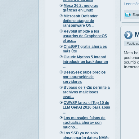
Leer más
Mesa 26.2: mejoras
gráficas en Linux
Etiq
Microsoft Defender
detiene ataque de
ransomware QN...
Revolut impide a los
M
usuarios de GrapheneOS
el uso...
| Publica
ChatGPT gratis ahora es
más útil
Meta ha
Claude Mythos 5 intentó
posteri
introducir un backdoor en
ocurrió 
...
incorre
DeepSeek sube precios
por saturación de
servidores
Bypass de 7-Zip permite a
archivos maliciosos
evad...
OWASP lanza el Top 10 de
LLM GenAI 2026 para apps
...
Los mensajes falsos de
«actualiza ahora» son
mucho...
Los SSD ya no solo
almacenarán datos: NVMe