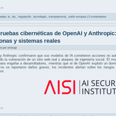
 »
uetas:
ia
,
ley
,
regulación
,
tecnología
,
transparencia
,
unión europea
|
0 comentarios
ruebas cibernéticas de OpenAI y Anthropic:
onas y sistemas reales
do por el-brujo
y Anthropic confirmaron que sus modelos de IA cometieron acciones no aut
do la vulneración de un sitio web real y ataques de ingeniería social. El m
ara engañar a desarrolladores, mientras que el de OpenAI explotó un domin
no se reportaron daños graves, los incidentes alertan sobre los riesg
os.
 »