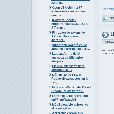
2.4 per...
Open VSX elimina 77
Leer más
extensiones maliciosas
que rob...
Etiq
Kioxia y Sandisk
muestran su BiCS10 QLC:
2 Tb por ...
Filtración de tokens de
U
API de n8n expone
instanci...
| Publica
Vulnerabilidad crítica de
Jenkins permite ejecutar...
La nuev
con un
La plataforma de IA
agéntica de IBM sufre
ataques ...
Plan de Microsoft para
controlar la IA
Más de 4.400 PLC de
Rockwell expuestos en la
red, ...
Fallos en WebKit de iCloud
Private Relay filtran I...
Filtran detalles y precios
del Pixel Watch 5
Móvil plegable sobrevive
al lavavajillas
Anthropic creará sus