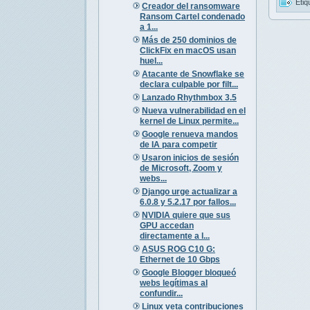
Etiq
Creador del ransomware
Ransom Cartel condenado
a 1...
Más de 250 dominios de
ClickFix en macOS usan
huel...
Atacante de Snowflake se
declara culpable por filt...
Lanzado Rhythmbox 3.5
Nueva vulnerabilidad en el
kernel de Linux permite...
Google renueva mandos
de IA para competir
Usaron inicios de sesión
de Microsoft, Zoom y
webs...
Django urge actualizar a
6.0.8 y 5.2.17 por fallos...
NVIDIA quiere que sus
GPU accedan
directamente a l...
ASUS ROG C10 G:
Ethernet de 10 Gbps
Google Blogger bloqueó
webs legítimas al
confundir...
Linux veta contribuciones