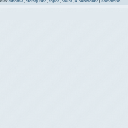
uetas:
autonomía
,
ciberseguridad
,
engaño
,
hackeo
,
ia
,
vulnerabilidad
|
0 comentarios