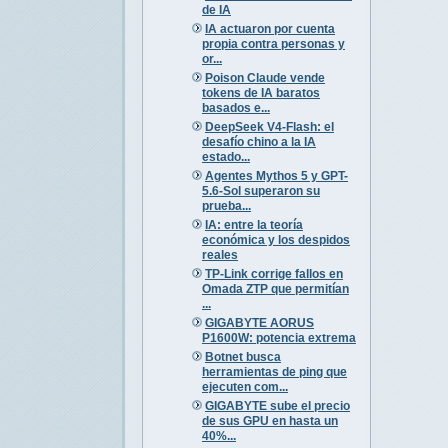
de IA
IA actuaron por cuenta
propia contra personas y
or...
Poison Claude vende
tokens de IA baratos
basados e...
DeepSeek V4-Flash: el
desafío chino a la IA
estado...
Agentes Mythos 5 y GPT-
5.6-Sol superaron su
prueba...
IA: entre la teoría
económica y los despidos
reales
TP-Link corrige fallos en
Omada ZTP que permitían
...
GIGABYTE AORUS
P1600W: potencia extrema
Botnet busca
herramientas de ping que
ejecuten com...
GIGABYTE sube el precio
de sus GPU en hasta un
40%...