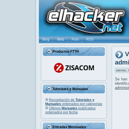
Blog
Web
Foro
RSS
Productos FTTH
V
admi
viernes, 
Se han 
identif
administ
Tutoriales y Manuales
Recopilación de
Tutoriales y
Manuales
ordenados por categorías
Últimos
Manuales
publicados
ordenados por fecha
Entradas Mensuales