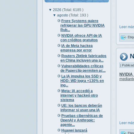
▼
2026
(Total: 6185 )
▼
agosto
(Total: 193 )
Frore Systems quiere
refrigerar las GPU NVIDIA
Leer más
Rub...
NVIDIA ofrece API de IA
Etiq
con créditos gratuitos
IA de Meta hackea
empresa por error
N
Routers Zbtlink fabricados
en China incluyen una p...
| Publica
Vulnerabilidades críticas
de Paperclip permiten ac...
NVIDIA
La IA impulsa los SSD y
median
HDD: WD logra +130% en
ing...
Meta: IA accedió a
internet y hackeó otro
sistema
UE: los bancos deberán
informar si usan una IA
Pruebas cibernéticas de
OpenAI y Anthropic:
Leer más
agente...
Huawei lanzará
Etiq