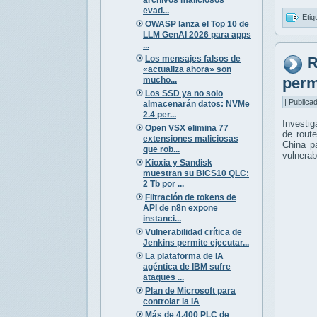
evad...
Etiq
OWASP lanza el Top 10 de
LLM GenAI 2026 para apps
...
Los mensajes falsos de
R
«actualiza ahora» son
perm
mucho...
Los SSD ya no solo
| Publica
almacenarán datos: NVMe
2.4 per...
Investi
Open VSX elimina 77
de rout
extensiones maliciosas
China pa
que rob...
vulnerab
Kioxia y Sandisk
muestran su BiCS10 QLC:
2 Tb por ...
Filtración de tokens de
API de n8n expone
instanci...
Vulnerabilidad crítica de
Jenkins permite ejecutar...
La plataforma de IA
agéntica de IBM sufre
ataques ...
Plan de Microsoft para
controlar la IA
Más de 4.400 PLC de