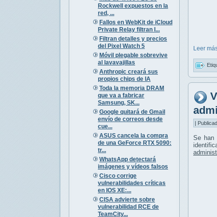
Rockwell expuestos en la
red, ...
Fallos en WebKit de iCloud
Private Relay filtran I...
Filtran detalles y precios
del Pixel Watch 5
Leer más
Móvil plegable sobrevive
al lavavajillas
Etiq
Anthropic creará sus
propios chips de IA
Toda la memoria DRAM
V
que va a fabricar
Samsung, SK...
admi
Google quitará de Gmail
envío de correos desde
| Publica
cue...
ASUS cancela la compra
Se han 
de una GeForce RTX 5090:
identif
tr...
administ
WhatsApp detectará
imágenes y vídeos falsos
Cisco corrige
vulnerabilidades críticas
en IOS XE:...
CISA advierte sobre
vulnerabilidad RCE de
TeamCity...