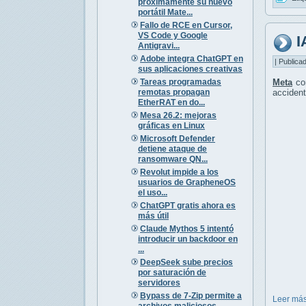
próximamente su nuevo
portátil Mate...
Fallo de RCE en Cursor,
VS Code y Google
I
Antigravi...
Adobe integra ChatGPT en
| Publica
sus aplicaciones creativas
Tareas programadas
Meta
co
remotas propagan
accident
EtherRAT en do...
Mesa 26.2: mejoras
gráficas en Linux
Microsoft Defender
detiene ataque de
ransomware QN...
Revolut impide a los
usuarios de GrapheneOS
el uso...
ChatGPT gratis ahora es
más útil
Claude Mythos 5 intentó
introducir un backdoor en
...
DeepSeek sube precios
por saturación de
servidores
Bypass de 7-Zip permite a
Leer más
archivos maliciosos