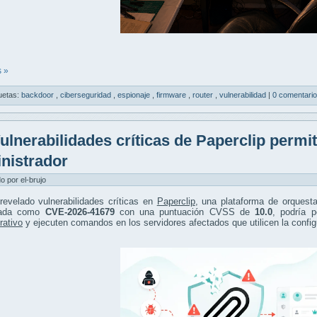
 »
uetas:
backdoor
,
ciberseguridad
,
espionaje
,
firmware
,
router
,
vulnerabilidad
|
0 comentari
ulnerabilidades críticas de Paperclip permi
nistrador
do por el-brujo
revelado vulnerabilidades críticas en
Paperclip
, una plataforma de orquest
icada como
CVE-2026-41679
con una puntuación CVSS de
10.0
, podría 
rativo
y ejecuten comandos en los servidores afectados que utilicen la config