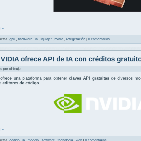
 »
uetas:
gpu
,
hardware
,
ia
,
liquidjet
,
nvidia
,
refrigeración
|
0 comentarios
VIDIA ofrece API de IA con créditos gratuit
do por el-brujo
ofrece una plataforma para obtener
claves API gratuitas
de diversos mod
te
editores de código
.
 »
uetas:
codigo
,
ia
,
modelo
,
software
,
tecnologia
,
web
|
0 comentarios