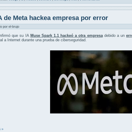
A de Meta hackea empresa por error
do por el-brujo
nfirmó que su IA
Muse Spark 1.1 hackeó a otra empresa
debido a un
err
al a Internet durante una prueba de ciberseguridad.
 »