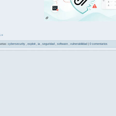
 »
uetas:
cybersecurity
,
exploit
,
ia
,
seguridad
,
software
,
vulnerabilidad
|
0 comentarios