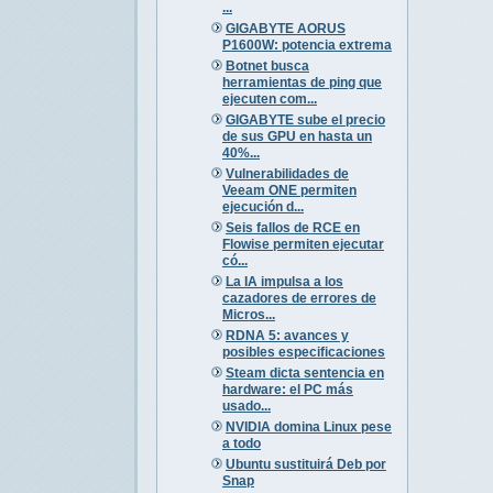
...
GIGABYTE AORUS
P1600W: potencia extrema
Botnet busca
herramientas de ping que
ejecuten com...
GIGABYTE sube el precio
de sus GPU en hasta un
40%...
Vulnerabilidades de
Veeam ONE permiten
ejecución d...
Seis fallos de RCE en
Flowise permiten ejecutar
có...
La IA impulsa a los
cazadores de errores de
Micros...
RDNA 5: avances y
posibles especificaciones
Steam dicta sentencia en
hardware: el PC más
usado...
NVIDIA domina Linux pese
a todo
Ubuntu sustituirá Deb por
Snap