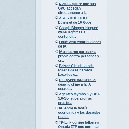
NVIDIA quiere que sus
GPU accedan
directamente a l...
ASUS ROG C10 G:
Ethernet de 10 Gbps
Google Blogger bloqueó
webs legítimas al
confundir...
Linux veta contribuciones
de IA
IA actuaron por cuenta
propia contra personas y
or...
Poison Claude vende
tokens de IA baratos
basados e...
DeepSeek V4-Flash: el
desafío chino a la IA
estado...
Agentes Mythos 5 y GPT-
5.6-Sol superaron su
prueba...
IA: entre la teoría
económica y los despidos
reales
TP-Link corrige fallos en
Omada ZTP que permitían