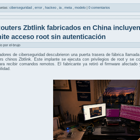
uetas:
ciberseguridad
,
error
,
hackeo
,
ia
,
meta
,
modelo
|
0 comentarios
outers Zbtlink fabricados en China incluyen
ite acceso root sin autenticación
do por el-brujo
gadores de ciberseguridad descubrieron una puerta trasera de fábrica ll
ers chinos Zbtlink. Este implante se ejecuta con privilegios de root y se
ra recibir comandos remotos. El fabricante ya retiró el firmware afectado
ilidad.