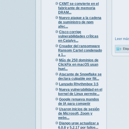
CXMT se convierte en el
fabricante de memoria
DRAM...
Nuevo ataque a la cadena
de suministro de npm
afec...
Cisco corrige
vulnerabilidades críticas
Leer más
en Catalys...
Creador del ransomware
Etiq
Ransom Cartel condenado
a 1...
Más de 250 dominios de
ClickFix en macOS usan
huel...
Atacante de Snowflake se
declara culpable por filt...
Lanzado Rhythmbox 3.5
Nueva vulnerabilidad en el
kernel de Linux permite...
Google renueva mandos
de IA para competir
Usaron inicios de sesión
de Microsoft, Zoom y
webs...
Django urge actualizar a
6.0.8 y 5.2.17 por fallos...