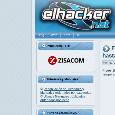
Blog
Web
Foro
RSS
Productos FTTH
F
hast
viernes, 
Frore 
tempera
Tutoriales y Manuales
Recopilación de
Tutoriales y
Manuales
ordenados por categorías
Últimos
Manuales
publicados
ordenados por fecha
Entradas Mensuales