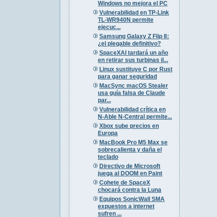
Windows no mejora el PC
Vulnerabilidad en TP-Link
TL-WR940N permite
ejecuc...
Samsung Galaxy Z Flip 8:
¿el plegable definitivo?
SpaceXAI tardará un año
en retirar sus turbinas il...
Linux sustituye C por Rust
para ganar seguridad
MacSync macOS Stealer
usa guía falsa de Claude
par...
Vulnerabilidad crítica en
N-Able N-Central permite...
Xbox sube precios en
Europa
MacBook Pro M5 Max se
sobrecalienta y daña el
teclado
Directivo de Microsoft
juega al DOOM en Paint
Cohete de SpaceX
chocará contra la Luna
Equipos SonicWall SMA
expuestos a internet
sufren ...