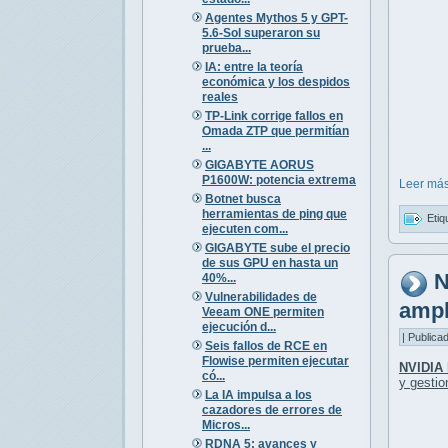
Agentes Mythos 5 y GPT-
5.6-Sol superaron su
prueba...
IA: entre la teoría
económica y los despidos
reales
TP-Link corrige fallos en
Omada ZTP que permitían
...
GIGABYTE AORUS
P1600W: potencia extrema
Leer más
Botnet busca
herramientas de ping que
Etiq
ejecuten com...
GIGABYTE sube el precio
de sus GPU en hasta un
N
40%...
Vulnerabilidades de
ampl
Veeam ONE permiten
ejecución d...
| Publica
Seis fallos de RCE en
Flowise permiten ejecutar
NVIDIA
có...
y gesti
La IA impulsa a los
cazadores de errores de
Micros...
RDNA 5: avances y