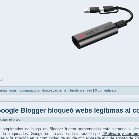
 »
uetas:
asus
,
computadora
,
dongle
,
ethernet
,
hardware
,
red
|
0 comentarios
oogle Blogger bloqueó webs legítimas al c
do por el-brujo
 propietarios de blogs en Blogger fueron sorprendidos esta semana al desc
ido bloqueados. Google emitió avisos de infracción por
"Malware y conteni
tes y frustración en la comunidad de ayuda oficial desde el 4 de agosto de 20