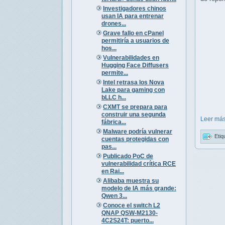
Investigadores chinos
usan IA para entrenar
drones...
Grave fallo en cPanel
permitiría a usuarios de
hos...
Vulnerabilidades en
Hugging Face Diffusers
permite...
Intel retrasa los Nova
Lake para gaming con
bLLC h...
CXMT se prepara para
construir una segunda
Leer más
fábrica...
Malware podría vulnerar
Etiq
cuentas protegidas con
pas...
Publicado PoC de
vulnerabilidad crítica RCE
en Rai...
Alibaba muestra su
modelo de IA más grande:
Qwen 3...
Conoce el switch L2
QNAP QSW-M2130-
4C2S24T: puerto...