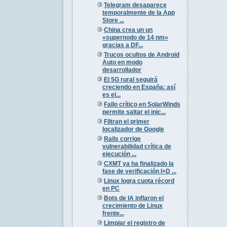
Telegram desaparece
temporalmente de la App
Store ...
China crea un un
«supernodo de 14 nm»
gracias a DF...
Trucos ocultos de Android
Auto en modo
desarrollador
El 5G rural seguirá
creciendo en España: así
es el...
Fallo crítico en SolarWinds
permite saltar el inic...
Filtran el primer
localizador de Google
Rails corrige
vulnerabilidad crítica de
ejecución ...
CXMT ya ha finalizado la
fase de verificación I+D ...
Linux logra cuota récord
en PC
Bots de IA inflaron el
crecimiento de Linux
frente...
Limpiar el registro de