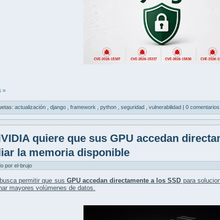
 »
uetas:
actualización
,
django
,
framework
,
python
,
seguridad
,
vulnerabilidad
|
0 comentarios
VIDIA quiere que sus GPU accedan directa
iar la memoria disponible
do por el-brujo
busca permitir que sus
GPU accedan directamente a los SSD
para solucio
onar mayores volúmenes de datos.