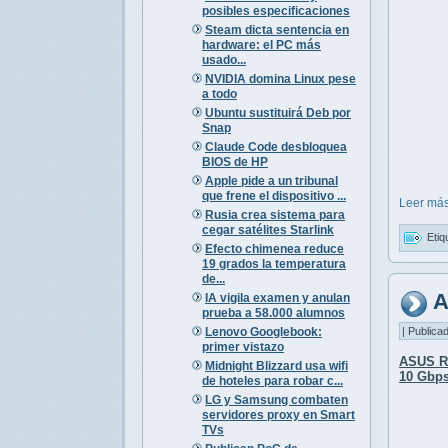
posibles especificaciones
Steam dicta sentencia en
hardware: el PC más
usado...
NVIDIA domina Linux pese
a todo
Ubuntu sustituirá Deb por
Snap
Claude Code desbloquea
BIOS de HP
Apple pide a un tribunal
que frene el dispositivo ...
Leer más
Rusia crea sistema para
cegar satélites Starlink
Etiq
Efecto chimenea reduce
19 grados la temperatura
de...
A
IA vigila examen y anulan
prueba a 58.000 alumnos
Lenovo Googlebook:
| Publica
primer vistazo
ASUS R
Midnight Blizzard usa wifi
10 Gbp
de hoteles para robar c...
LG y Samsung combaten
servidores proxy en Smart
TVs