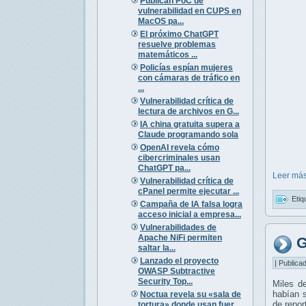
Publican PoC de
vulnerabilidad en CUPS en
MacOS pa...
El próximo ChatGPT
resuelve problemas
matemáticos ...
Policías espían mujeres
con cámaras de tráfico en
...
Vulnerabilidad crítica de
lectura de archivos en G...
IA china gratuita supera a
Claude programando sola
OpenAI revela cómo
cibercriminales usan
ChatGPT pa...
Leer más
Vulnerabilidad crítica de
cPanel permite ejecutar ...
Etiq
Campaña de IA falsa logra
acceso inicial a empresa...
Vulnerabilidades de
Apache NiFi permiten
G
saltar la...
Lanzado el proyecto
| Publica
OWASP Subtractive
Security Top...
Miles de
habían s
Noctua revela su «sala de
de repor
tortura» donde usan fuer...