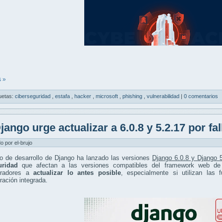
 »
uetas:
ciberseguridad
,
estafa
,
hacker
,
microsoft
,
phishing
,
vulnerabilidad
|
0 comentarios
jango urge actualizar a 6.0.8 y 5.2.17 por fa
do por el-brujo
po de desarrollo de Django ha lanzado las versiones
Django 6.0.8 y Django 
uridad
que afectan a las versiones compatibles del framework web de 
tradores a
actualizar lo antes posible
, especialmente si utilizan las
ración integrada.