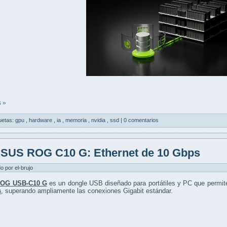
 »
uetas:
gpu
,
hardware
,
ia
,
memoria
,
nvidia
,
ssd
|
0 comentarios
SUS ROG C10 G: Ethernet de 10 Gbps
do por el-brujo
OG USB-C10 G
es un dongle USB diseñado para portátiles y PC que permit
s
, superando ampliamente las conexiones Gigabit estándar.