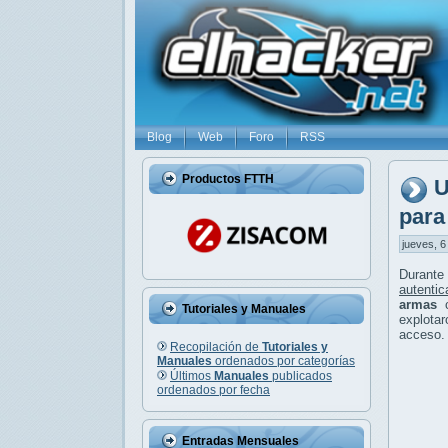
Blog
Web
Foro
RSS
Productos FTTH
U
para
jueves, 6
Durante
autentic
armas
c
Tutoriales y Manuales
explotar
acceso.
Recopilación de
Tutoriales y
Manuales
ordenados por categorías
Últimos
Manuales
publicados
ordenados por fecha
Entradas Mensuales