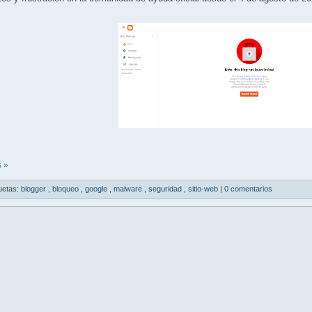
 »
uetas:
blogger
,
bloqueo
,
google
,
malware
,
seguridad
,
sitio-web
|
0 comentarios