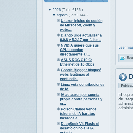
▼
2026
(Total: 6136 )
▼
agosto
(Total: 144 )
Usaron inicios de sesión
de Microsoft, Zoom y
webs...
Django urge actualizar a
6.0.8 y 5.2.17 por fallos...
NVIDIA quiere que sus
Leer más
GPU accedan
directamente a l...
Etiq
ASUS ROG C10 G:
Ethernet de 10 Gbps
Google Blogger bloqueó
webs legítimas al
D
confundir...
Linux veta contribuciones
| Publica
de IA
El equi
IA actuaron por cuenta
de seg
propia contra personas y
adminis
or...
administ
Poison Claude vende
tokens de IA baratos
basados e...
DeepSeek V4-Flash: el
desafío chino a la IA
estado...