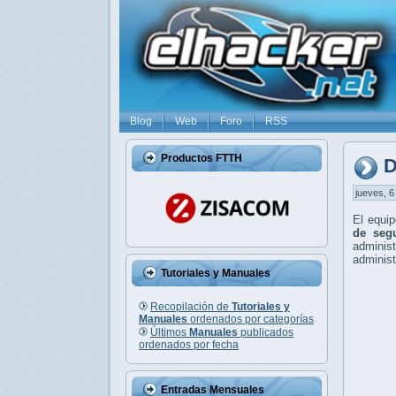
Blog
Web
Foro
RSS
Productos FTTH
D
jueves, 6
El equi
de seg
adminis
administ
Tutoriales y Manuales
Recopilación de
Tutoriales y
Manuales
ordenados por categorías
Últimos
Manuales
publicados
ordenados por fecha
Entradas Mensuales