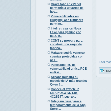
Grave fallo en cPanel
permitiría a usuarios de
hos...
Vulnerabilidades en
Hugging Face Diffusers
permite...
Intel retrasa los Nova
Lake para gaming con
bLLC h...
CXMT se prepara para
construir una segunda
fábrica...
Malware podría vulnerar
cuentas protegidas con
pas...
Leer más
Publicado PoC de
vulnerabilidad crítica RCE
Etiq
en Rai...
Alibaba muestra su
modelo de IA más grande:
Qwen 3...
Conoce el switch L2
QNAP QSW-M2130-
4C2S24T: puerto...
Telegram desaparece
temporalmente de la App
Store ...