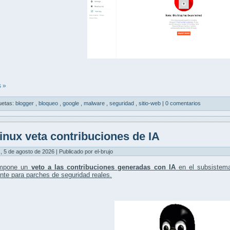
 »
uetas:
blogger
,
bloqueo
,
google
,
malware
,
seguridad
,
sitio-web
|
0 comentarios
inux veta contribuciones de IA
, 5 de agosto de 2026 | Publicado por el-brujo
mpone un
veto a las contribuciones generadas con IA
en el subsiste
nte para
parches de seguridad reales
.