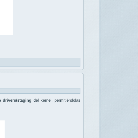
ma
drivers/staging
del kernel, permitiéndolas