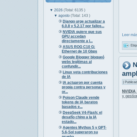
▼
2026
(Total: 6135 )
▼
agosto
(Total: 143 )
Django urge actualizar a
6.0.8 y 5.2.17 por fallos...
NVIDIA quiere que sus
Leer más
GPU accedan
directamente a l...
Etiq
ASUS ROG C10 G:
Ethernet de 10 Gbps
Google Blogger bloqueó
webs legítimas al
N
confundir...
ampl
Linux veta contribuciones
de IA
| Publica
IA actuaron por cuenta
propia contra personas y
NVIDIA
or...
y gesti
Poison Claude vende
tokens de IA baratos
basados e...
DeepSeek V4-Flash: el
desafío chino a la IA
estado...
Agentes Mythos 5 y GPT-
5.6-Sol superaron su
prueba...