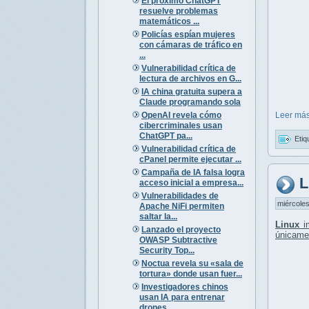
El próximo ChatGPT
resuelve problemas
matemáticos ...
Policías espían mujeres
con cámaras de tráfico en
...
Vulnerabilidad crítica de
lectura de archivos en G...
IA china gratuita supera a
Claude programando sola
OpenAI revela cómo
Leer más
cibercriminales usan
ChatGPT pa...
Etiq
Vulnerabilidad crítica de
cPanel permite ejecutar ...
Campaña de IA falsa logra
L
acceso inicial a empresa...
Vulnerabilidades de
miércoles
Apache NiFi permiten
saltar la...
Linux
i
Lanzado el proyecto
únicame
OWASP Subtractive
Security Top...
Noctua revela su «sala de
tortura» donde usan fuer...
Investigadores chinos
usan IA para entrenar
drones...