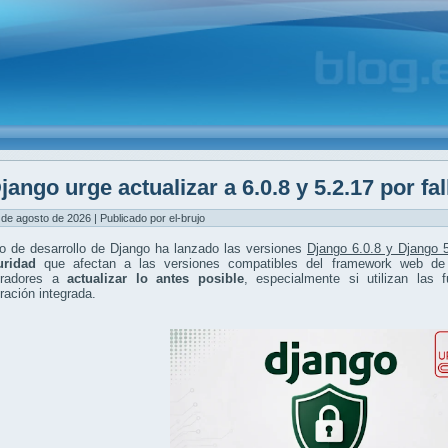
jango urge actualizar a 6.0.8 y 5.2.17 por fa
 de agosto de 2026 | Publicado por el-brujo
po de desarrollo de Django ha lanzado las versiones
Django 6.0.8 y Django 
uridad
que afectan a las versiones compatibles del framework web de 
tradores a
actualizar lo antes posible
, especialmente si utilizan las
ración integrada.