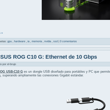
 »
uetas:
gpu
,
hardware
,
ia
,
memoria
,
nvidia
,
ssd
|
0 comentarios
SUS ROG C10 G: Ethernet de 10 Gbps
do por el-brujo
OG USB-C10 G
es un dongle USB diseñado para portátiles y PC que permit
s
, superando ampliamente las conexiones Gigabit estándar.