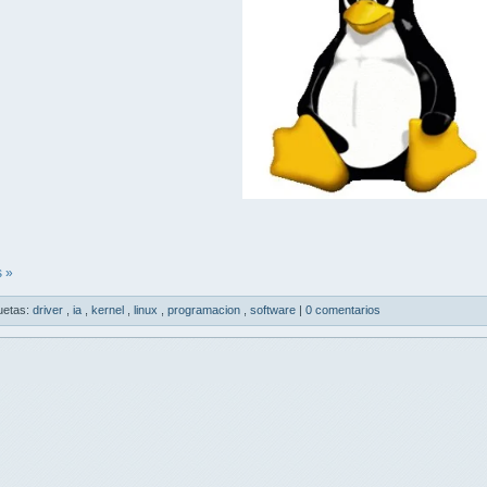
 »
uetas:
driver
,
ia
,
kernel
,
linux
,
programacion
,
software
|
0 comentarios