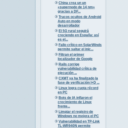
China crea un un
«supernodo de 14 nm»
gracias a DF...
Trucos ocultos de Android
Auto en modo
desarrollador
El 5G rural seguirá
creciendo en España: así
es el...
Fallo crítico en SolarWinds
permite saltar el inic...
Filtran el primer
localizador de Google
Rails corrige
vulnerabilidad crítica de
ejecución ...
CXMT ya ha finalizado la
fase de verificación I+D ...
Linux logra cuota récord
en PC
Bots de IA inflaron el
crecimiento de Linux
frente...
Limpiar el registro de
Windows no mejora el PC
Vulnerabilidad en TP-Link
TL-WR940N permite