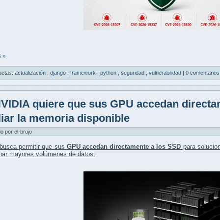
 »
uetas:
actualización
,
django
,
framework
,
python
,
seguridad
,
vulnerabilidad
|
0 comentarios
VIDIA quiere que sus GPU accedan directa
iar la memoria disponible
do por el-brujo
busca permitir que sus
GPU accedan directamente a los SSD
para solucio
onar mayores volúmenes de datos.