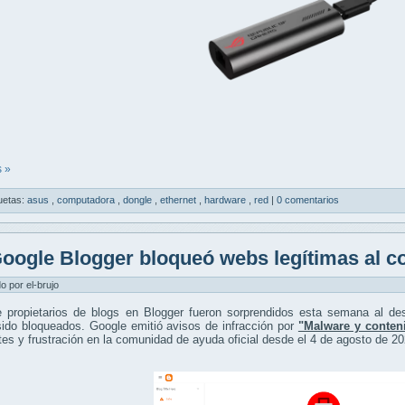
 »
uetas:
asus
,
computadora
,
dongle
,
ethernet
,
hardware
,
red
|
0 comentarios
oogle Blogger bloqueó webs legítimas al c
do por el-brujo
 propietarios de blogs en Blogger fueron sorprendidos esta semana al desc
ido bloqueados. Google emitió avisos de infracción por
"Malware y conteni
tes y frustración en la comunidad de ayuda oficial desde el 4 de agosto de 20