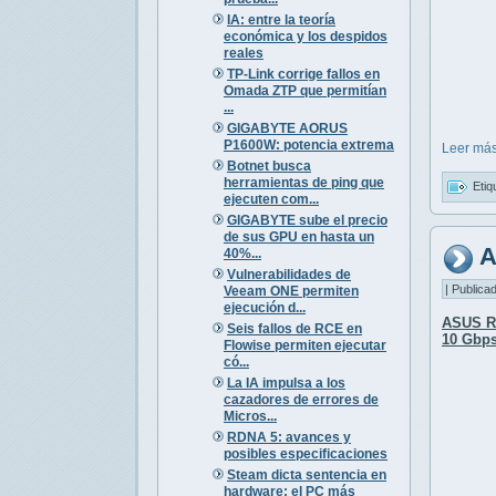
IA: entre la teoría
económica y los despidos
reales
TP-Link corrige fallos en
Omada ZTP que permitían
...
GIGABYTE AORUS
P1600W: potencia extrema
Leer más
Botnet busca
herramientas de ping que
Etiq
ejecuten com...
GIGABYTE sube el precio
de sus GPU en hasta un
A
40%...
Vulnerabilidades de
| Publica
Veeam ONE permiten
ejecución d...
ASUS R
Seis fallos de RCE en
10 Gbp
Flowise permiten ejecutar
có...
La IA impulsa a los
cazadores de errores de
Micros...
RDNA 5: avances y
posibles especificaciones
Steam dicta sentencia en
hardware: el PC más