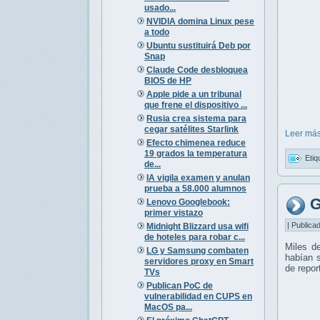
usado...
NVIDIA domina Linux pese
a todo
Ubuntu sustituirá Deb por
Snap
Claude Code desbloquea
BIOS de HP
Apple pide a un tribunal
que frene el dispositivo ...
Rusia crea sistema para
cegar satélites Starlink
Leer más
Efecto chimenea reduce
19 grados la temperatura
Etiq
de...
IA vigila examen y anulan
prueba a 58.000 alumnos
G
Lenovo Googlebook:
primer vistazo
| Publica
Midnight Blizzard usa wifi
de hoteles para robar c...
Miles de
LG y Samsung combaten
habían s
servidores proxy en Smart
de repor
TVs
Publican PoC de
vulnerabilidad en CUPS en
MacOS pa...