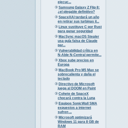
ejecuc...
Samsung Galaxy Z Flip 8:
¿el plegable definitivo?
SpaceXAI tardará un año
en retirar sus turbinas il...
Linux sustituye C por Rust
para ganar seguridad
MacSync macOS Stealer
usa guía falsa de Claude
par...
Vulnerabilidad crítica en
N-Able N-Central permite...
Xbox sube precios en
Europa
MacBook Pro M5 Max se
sobrecalienta y daña el
teclado
Directivo de Microsoft
juega al DOOM en Paint
Cohete de SpaceX
chocará contra la Luna
Equipos SonicWall SMA
expuestos a internet
sufren ...
Microsoft optimizará
Windows 11 para 8 GB de
RAM