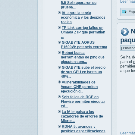
Leer más
5.6-Sol superaron su
prueba...
Etiq
IA: entre la teoría
económica y los despidos
reales
TP-Link corrige fallos en
N
Omada ZTP que permitían
...
paqu
GIGABYTE AORUS
P1600W: potencia extrema
| Publica
Botnet busca
Se ha d
herramientas de ping que
para el
ejecuten com...
permitie
GIGABYTE sube el precio
a que lo
de sus GPU en hasta un
40%...
Vulnerabilidades de
Veeam ONE permiten
ejecución d...
Seis fallos de RCE en
Flowise permiten ejecutar
có...
La IA impulsa a los
cazadores de errores de
Micros...
RDNA 5: avances y
posibles especificaciones
Leer más