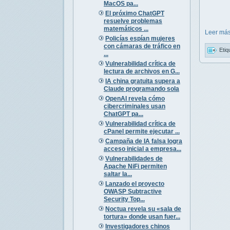
MacOS pa...
El próximo ChatGPT
resuelve problemas
matemáticos ...
Leer más
Policías espían mujeres
con cámaras de tráfico en
Etiq
...
Vulnerabilidad crítica de
lectura de archivos en G...
IA china gratuita supera a
Claude programando sola
OpenAI revela cómo
cibercriminales usan
ChatGPT pa...
Vulnerabilidad crítica de
cPanel permite ejecutar ...
Campaña de IA falsa logra
acceso inicial a empresa...
Vulnerabilidades de
Apache NiFi permiten
saltar la...
Lanzado el proyecto
OWASP Subtractive
Security Top...
Noctua revela su «sala de
tortura» donde usan fuer...
Investigadores chinos