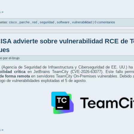
 »
uetas:
cisco
,
parche
,
red
,
seguridad
,
software
,
vulnerabilidad
|
0 comentarios
ISA advierte sobre vulnerabilidad RCE de 
ues
do por el-brujo
(Agencia de Seguridad de Infraestructura y Ciberseguridad de EE. UU.) ha 
ilidad crítica
en JetBrains TeamCity (CVE-2026-63077). Este fallo permi
de forma remota
en servidores TeamCity On-Premises vulnerables. Debido a 
ogo de vulnerabilidades explotadas el 5 de agosto.
 »