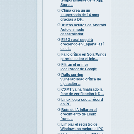
temporalmente de la App
Store ...
China crea un un
«supernodo de 14 nm»
gracias a DF...
Trucos ocultos de Android
Auto en modo
desarrollador
El 5G rural seguirá
creciendo en España: así
es el...
Fallo crítico en SolarWinds
permite saltar el inic...
Filtran el primer
localizador de Google
Rails corrige
vulnerabilidad crítica de
ejecución ...
CXMT ya ha finalizado la
fase de verificación I+D ...
Linux logra cuota récord
en PC
Bots de IA inflaron el
crecimiento de Linux
frente...
Limpiar el registro de
Windows no mejora el PC