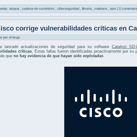
uetas:
ataque
,
cadena-de-suministro
,
ciberseguridad
,
libreria
,
malware
,
npm
|
0 comentari
isco corrige vulnerabilidades críticas en 
do por el-brujo
a lanzado actualizaciones de seguridad para su software
Catalyst SD
ilidades críticas
. Estas fallas fueron identificadas proactivamente por su
ado que
no hay evidencia de que hayan sido explotadas
.