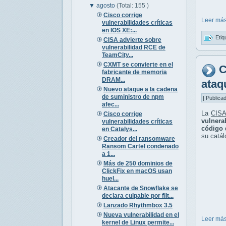
▼
agosto
(Total: 155 )
Cisco corrige
Leer más
vulnerabilidades críticas
en IOS XE:...
Etiq
CISA advierte sobre
vulnerabilidad RCE de
TeamCity...
CXMT se convierte en el
C
fabricante de memoria
DRAM...
ataq
Nuevo ataque a la cadena
de suministro de npm
| Publica
afec...
La
CISA
Cisco corrige
vulnerab
vulnerabilidades críticas
código 
en Catalys...
su catál
Creador del ransomware
Ransom Cartel condenado
a 1...
Más de 250 dominios de
ClickFix en macOS usan
huel...
Atacante de Snowflake se
declara culpable por filt...
Lanzado Rhythmbox 3.5
Nueva vulnerabilidad en el
Leer más
kernel de Linux permite...