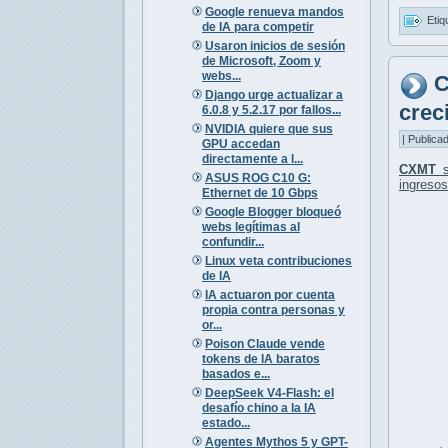
Google renueva mandos
Etiq
de IA para competir
Usaron inicios de sesión
de Microsoft, Zoom y
webs...
C
Django urge actualizar a
crec
6.0.8 y 5.2.17 por fallos...
NVIDIA quiere que sus
| Publica
GPU accedan
directamente a l...
CXMT
s
ASUS ROG C10 G:
ingreso
Ethernet de 10 Gbps
Google Blogger bloqueó
webs legítimas al
confundir...
Linux veta contribuciones
de IA
IA actuaron por cuenta
propia contra personas y
or...
Poison Claude vende
tokens de IA baratos
basados e...
DeepSeek V4-Flash: el
desafío chino a la IA
estado...
Agentes Mythos 5 y GPT-