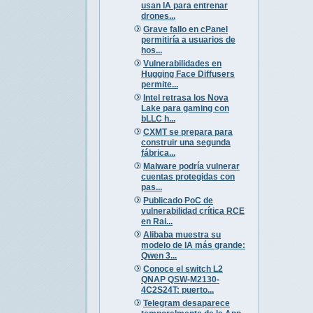
usan IA para entrenar
drones...
Grave fallo en cPanel
permitiría a usuarios de
hos...
Vulnerabilidades en
Hugging Face Diffusers
permite...
Intel retrasa los Nova
Lake para gaming con
bLLC h...
CXMT se prepara para
construir una segunda
fábrica...
Malware podría vulnerar
cuentas protegidas con
pas...
Publicado PoC de
vulnerabilidad crítica RCE
en Rai...
Alibaba muestra su
modelo de IA más grande:
Qwen 3...
Conoce el switch L2
QNAP QSW-M2130-
4C2S24T: puerto...
Telegram desaparece