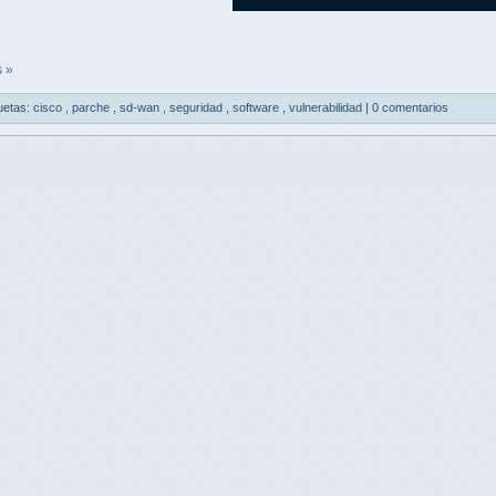
 »
uetas:
cisco
,
parche
,
sd-wan
,
seguridad
,
software
,
vulnerabilidad
|
0 comentarios