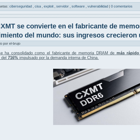
uetas:
ciberseguridad
,
cisa
,
exploit
,
servidor
,
software
,
vulnerabilidad
|
0 comentarios
XMT se convierte en el fabricante de mem
imiento del mundo: sus ingresos crecieron
do por el-brujo
e ha consolidado como el fabricante de memoria DRAM de
más rápido
s del
716%
impulsado por la demanda interna de China.