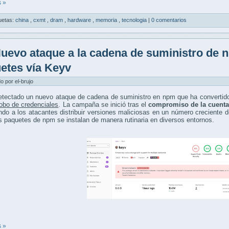
 »
uetas:
china
,
cxmt
,
dram
,
hardware
,
memoria
,
tecnologia
|
0 comentarios
uevo ataque a la cadena de suministro de n
etes vía Keyv
do por el-brujo
etectado un nuevo ataque de cadena de suministro en npm que ha convertido
robo de credenciales
. La campaña se inició tras el
compromiso de la cuenta
ndo a los atacantes distribuir versiones maliciosas en un número creciente d
s paquetes de npm se instalan de manera rutinaria en diversos entornos.
 »