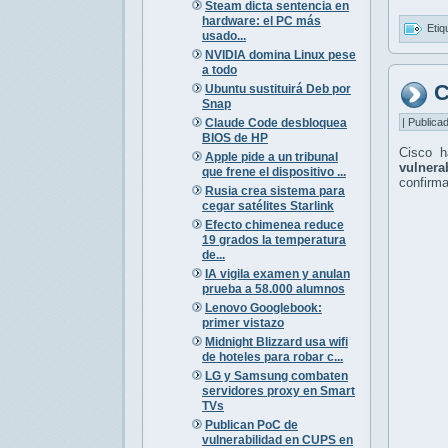
Steam dicta sentencia en
hardware: el PC más
Etiq
usado...
NVIDIA domina Linux pese
a todo
C
Ubuntu sustituirá Deb por
Snap
| Publica
Claude Code desbloquea
BIOS de HP
Cisco h
Apple pide a un tribunal
vulnerab
que frene el dispositivo ...
confirm
Rusia crea sistema para
cegar satélites Starlink
Efecto chimenea reduce
19 grados la temperatura
de...
IA vigila examen y anulan
prueba a 58.000 alumnos
Lenovo Googlebook:
primer vistazo
Midnight Blizzard usa wifi
de hoteles para robar c...
LG y Samsung combaten
servidores proxy en Smart
TVs
Publican PoC de
vulnerabilidad en CUPS en