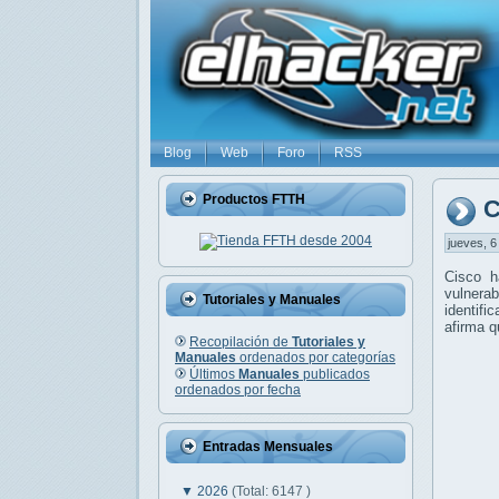
Blog
Web
Foro
RSS
Productos FTTH
C
jueves, 6
Cisco h
vulnera
Tutoriales y Manuales
identifi
afirma 
Recopilación de
Tutoriales y
Manuales
ordenados por categorías
Últimos
Manuales
publicados
ordenados por fecha
Entradas Mensuales
▼
2026
(Total: 6147 )