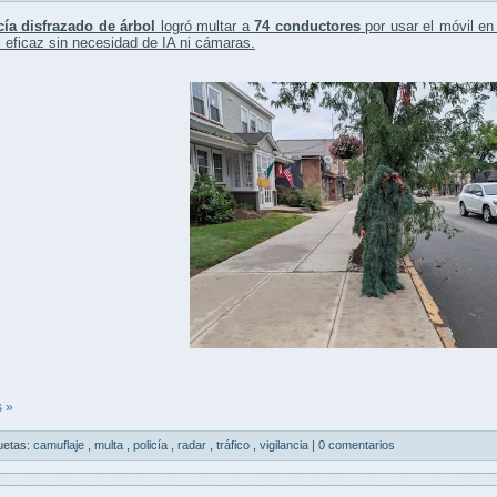
cía disfrazado de árbol
logró multar a
74 conductores
por usar el móvil en
s eficaz sin necesidad de IA ni cámaras.
 »
uetas:
camuflaje
,
multa
,
policía
,
radar
,
tráfico
,
vigilancia
|
0 comentarios