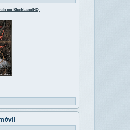
lado por
BlackLabelHQ
.
 móvil