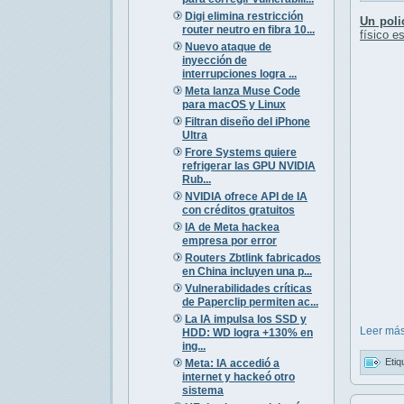
Digi elimina restricción
Un poli
router neutro en fibra 10...
físico e
Nuevo ataque de
inyección de
interrupciones logra ...
Meta lanza Muse Code
para macOS y Linux
Filtran diseño del iPhone
Ultra
Frore Systems quiere
refrigerar las GPU NVIDIA
Rub...
NVIDIA ofrece API de IA
con créditos gratuitos
IA de Meta hackea
empresa por error
Routers Zbtlink fabricados
en China incluyen una p...
Vulnerabilidades críticas
de Paperclip permiten ac...
La IA impulsa los SSD y
Leer más
HDD: WD logra +130% en
ing...
Etiq
Meta: IA accedió a
internet y hackeó otro
sistema