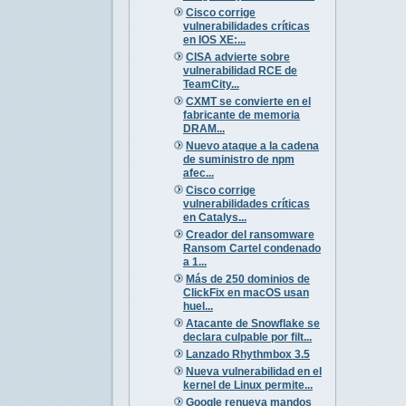
Cisco corrige
vulnerabilidades críticas
en IOS XE:...
CISA advierte sobre
vulnerabilidad RCE de
TeamCity...
CXMT se convierte en el
fabricante de memoria
DRAM...
Nuevo ataque a la cadena
de suministro de npm
afec...
Cisco corrige
vulnerabilidades críticas
en Catalys...
Creador del ransomware
Ransom Cartel condenado
a 1...
Más de 250 dominios de
ClickFix en macOS usan
huel...
Atacante de Snowflake se
declara culpable por filt...
Lanzado Rhythmbox 3.5
Nueva vulnerabilidad en el
kernel de Linux permite...
Google renueva mandos