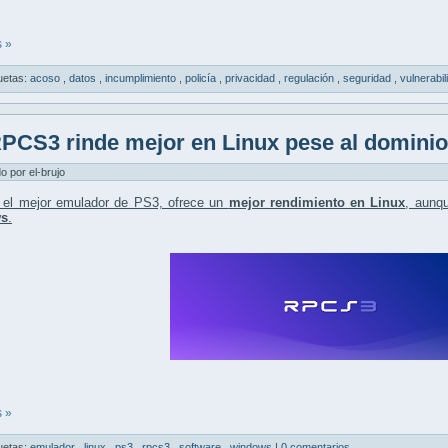
 »
uetas:
acoso
,
datos
,
incumplimiento
,
policía
,
privacidad
,
regulación
,
seguridad
,
vulnerabi
PCS3 rinde mejor en Linux pese al domini
do por el-brujo
, el mejor emulador de PS3, ofrece un
mejor rendimiento en Linux
, aunq
s
.
 »
uetas:
emulador
,
linux
,
ps3
,
rpcs3
,
software
,
windows
|
0 comentarios