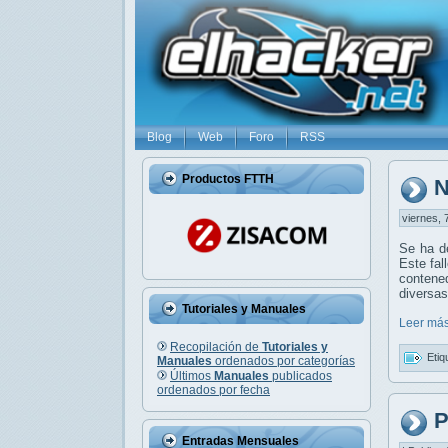
Blog
Web
Foro
RSS
Productos FTTH
N
viernes, 
Se ha de
Este fal
contened
diversas
Tutoriales y Manuales
Leer más
Recopilación de
Tutoriales y
Etiq
Manuales
ordenados por categorías
Últimos
Manuales
publicados
ordenados por fecha
P
Entradas Mensuales