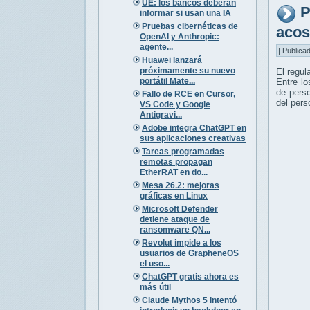
UE: los bancos deberán
P
informar si usan una IA
Pruebas cibernéticas de
acos
OpenAI y Anthropic:
agente...
| Publica
Huawei lanzará
próximamente su nuevo
El regul
portátil Mate...
Entre lo
de perso
Fallo de RCE en Cursor,
del pers
VS Code y Google
Antigravi...
Adobe integra ChatGPT en
sus aplicaciones creativas
Tareas programadas
remotas propagan
EtherRAT en do...
Mesa 26.2: mejoras
gráficas en Linux
Microsoft Defender
detiene ataque de
ransomware QN...
Revolut impide a los
usuarios de GrapheneOS
el uso...
ChatGPT gratis ahora es
más útil
Claude Mythos 5 intentó