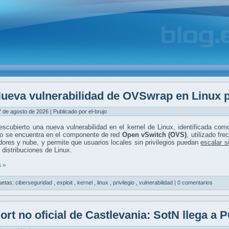
ueva vulnerabilidad de OVSwrap en Linux p
7 de agosto de 2026 | Publicado por el-brujo
scubierto una nueva vulnerabilidad en el kernel de Linux, identificada co
lo se encuentra en el componente de red
Open vSwitch (OVS)
, utilizado fr
ores y nube, y permite que usuarios locales sin privilegios puedan
escalar s
 distribuciones de Linux.
 »
uetas:
ciberseguridad
,
exploit
,
kernel
,
linux
,
privilegio
,
vulnerabilidad
|
0 comentarios
ort no oficial de Castlevania: SotN llega a 