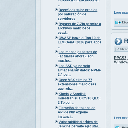
introducir un backdoor en
...
DeepSeek sube precios
Leer más
por saturación de
servidores
Etiq
Bypass de 7-Zip permite a
archivos maliciosos
evad...
OWASP lanza el Top 10 de
R
LLM GenAI 2026 para apps
...
| Publica
Los mensajes falsos de
«actualiza ahora» son
RPCS3
mucho...
Window
Los SSD ya no solo
almacenarán datos: NVMe
2.4 per...
Open VSX elimina 77
extensiones maliciosas
que rob...
Kioxia y Sandisk
muestran su BiCS10 QLC:
2 Tb por ...
Filtración de tokens de
API de n8n expone
instanci...
Leer más
Vulnerabilidad crítica de
Jenkins permite ejecutar...
Etiq