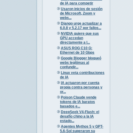
de IA para competir
Usaron inicios de sesión
de Microsoft, Zoom y
webs...
Django urge actualizar a
6.0.8 y 5.2.17 por fallos...
NVIDIA quiere que sus
GPU accedan
directamente a l...
ASUS ROG C10 G:
Ethernet de 10 Gbps
Google Blogger bloqueó
webs legítimas al
confundir...
Linux veta contribuciones
de IA
IA actuaron por cuenta
propia contra personas y
or...
Poison Claude vende
tokens de IA baratos
basados e...
DeepSeek V4-Flash: el
desafío chino a la IA
estado...
Agentes Mythos 5 y GPT-
5.6-Sol superaron su