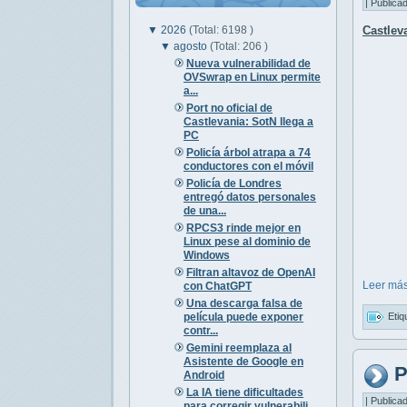
| Publica
▼
2026
(Total: 6198 )
Castlev
▼
agosto
(Total: 206 )
Nueva vulnerabilidad de
OVSwrap en Linux permite
a...
Port no oficial de
Castlevania: SotN llega a
PC
Policía árbol atrapa a 74
conductores con el móvil
Policía de Londres
entregó datos personales
de una...
RPCS3 rinde mejor en
Linux pese al dominio de
Windows
Filtran altavoz de OpenAI
Leer más
con ChatGPT
Una descarga falsa de
Etiq
película puede exponer
contr...
Gemini reemplaza al
Asistente de Google en
P
Android
La IA tiene dificultades
| Publica
para corregir vulnerabili...