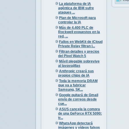
La plataforma de IA
agéntica de IBM sufre
ataques ...
Plan de Microsoft para
controlar la IA
Más de 4.400 PLC de
Rockwell expuestos en la
red, ...
Fallos en WebKit de iCloud
Private Relay filtran I...
Filtran detalles y precios
del Pixel Watch 5
Móvil plegable sobrevive
al lavavajillas
Anthropic creará sus
propios chips de IA
Toda la memoria DRAM
que va a fabricar
Samsung, SK...
Google quitará de Gmail
envío de correos desde
cue...
ASUS cancela la compra
de una GeForce RTX 5090:
tr...
WhatsApp detectará
imágenes y vídeos falsos