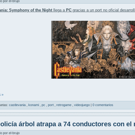
do por el-brujo
ania: Symphony of the Night
llega a
PC
gracias a un
port no oficial
desarrol
 »
uetas:
castlevania
,
konami
,
pc
,
port
,
retrogame
,
videojuego
|
0 comentarios
olicía árbol atrapa a 74 conductores con el
do por el-brujo