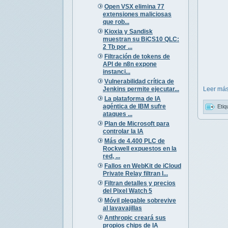
Open VSX elimina 77
extensiones maliciosas
que rob...
Kioxia y Sandisk
muestran su BiCS10 QLC:
2 Tb por ...
Filtración de tokens de
API de n8n expone
instanci...
Vulnerabilidad crítica de
Jenkins permite ejecutar...
Leer más
La plataforma de IA
agéntica de IBM sufre
Etiq
ataques ...
Plan de Microsoft para
controlar la IA
Más de 4.400 PLC de
Rockwell expuestos en la
red, ...
Fallos en WebKit de iCloud
Private Relay filtran I...
Filtran detalles y precios
del Pixel Watch 5
Móvil plegable sobrevive
al lavavajillas
Anthropic creará sus
propios chips de IA