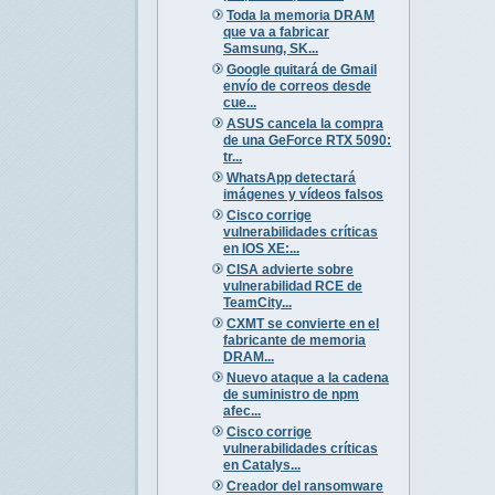
Toda la memoria DRAM
que va a fabricar
Samsung, SK...
Google quitará de Gmail
envío de correos desde
cue...
ASUS cancela la compra
de una GeForce RTX 5090:
tr...
WhatsApp detectará
imágenes y vídeos falsos
Cisco corrige
vulnerabilidades críticas
en IOS XE:...
CISA advierte sobre
vulnerabilidad RCE de
TeamCity...
CXMT se convierte en el
fabricante de memoria
DRAM...
Nuevo ataque a la cadena
de suministro de npm
afec...
Cisco corrige
vulnerabilidades críticas
en Catalys...
Creador del ransomware