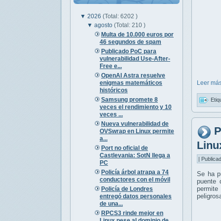
▼
2026
(Total: 6202 )
▼
agosto
(Total: 210 )
Multa de 10.000 euros por
46 segundos de spam
Publicado PoC para
vulnerabilidad Use-After-
Free e...
OpenAI Astra resuelve
enigmas matemáticos
Leer más
históricos
Samsung promete 8
Etiq
veces el rendimiento y 10
veces ...
Nueva vulnerabilidad de
P
OVSwrap en Linux permite
a...
Linu
Port no oficial de
Castlevania: SotN llega a
| Publica
PC
Policía árbol atrapa a 74
Se ha p
conductores con el móvil
puente 
permite
Policía de Londres
peligro
entregó datos personales
de una...
RPCS3 rinde mejor en
Linux pese al dominio de