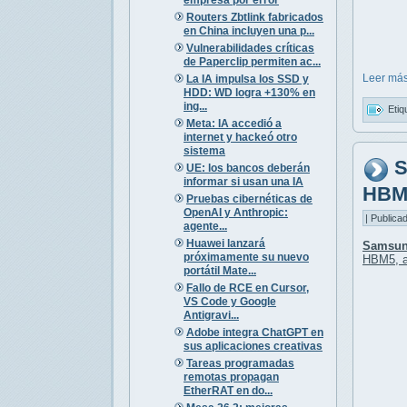
Routers Zbtlink fabricados
en China incluyen una p...
Vulnerabilidades críticas
de Paperclip permiten ac...
Leer más
La IA impulsa los SSD y
HDD: WD logra +130% en
ing...
Etiq
Meta: IA accedió a
internet y hackeó otro
sistema
S
UE: los bancos deberán
informar si usan una IA
HBM5
Pruebas cibernéticas de
OpenAI y Anthropic:
| Publica
agente...
Huawei lanzará
Samsu
próximamente su nuevo
HBM5, 
portátil Mate...
Fallo de RCE en Cursor,
VS Code y Google
Antigravi...
Adobe integra ChatGPT en
sus aplicaciones creativas
Tareas programadas
remotas propagan
EtherRAT en do...