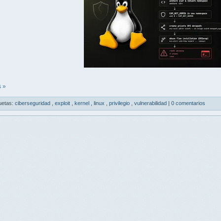
 »
uetas:
ciberseguridad
,
exploit
,
kernel
,
linux
,
privilegio
,
vulnerabilidad
|
0 comentarios