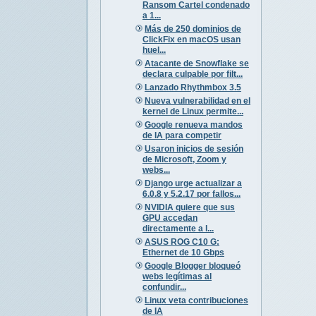
Ransom Cartel condenado
a 1...
Más de 250 dominios de
ClickFix en macOS usan
huel...
Atacante de Snowflake se
declara culpable por filt...
Lanzado Rhythmbox 3.5
Nueva vulnerabilidad en el
kernel de Linux permite...
Google renueva mandos
de IA para competir
Usaron inicios de sesión
de Microsoft, Zoom y
webs...
Django urge actualizar a
6.0.8 y 5.2.17 por fallos...
NVIDIA quiere que sus
GPU accedan
directamente a l...
ASUS ROG C10 G:
Ethernet de 10 Gbps
Google Blogger bloqueó
webs legítimas al
confundir...
Linux veta contribuciones
de IA