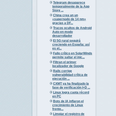
Telegram desaparece
temporalmente de la App
Store ...
China crea un un
«supernodo de 14 nm»
gracias a DF...
Trucos ocultos de Android
Auto en modo
desarrollador
El 5G rural seguirá
creciendo en España: así
es el...
Fallo crítico en SolarWinds
permite saltar el inic...
Filtran el primer
localizador de Google
Rails corrige
vulnerabilidad crítica de
ejecución ...
CXMT ya ha finalizado la
fase de verificación I+D ...
Linux logra cuota récord
en PC
Bots de IA inflaron el
crecimiento de Linux
frente...
Limpiar el registro de