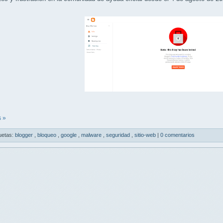
 »
uetas:
blogger
,
bloqueo
,
google
,
malware
,
seguridad
,
sitio-web
|
0 comentarios