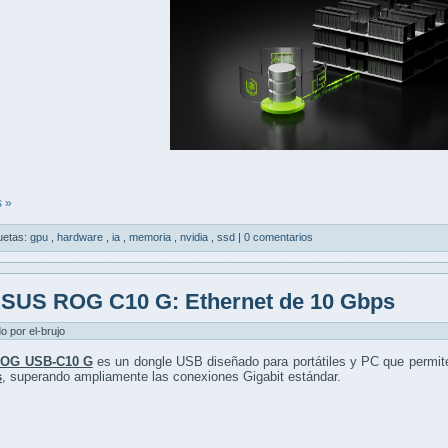
 »
uetas:
gpu
,
hardware
,
ia
,
memoria
,
nvidia
,
ssd
|
0 comentarios
SUS ROG C10 G: Ethernet de 10 Gbps
do por el-brujo
OG USB-C10 G
es un dongle USB diseñado para portátiles y PC que permit
s
, superando ampliamente las conexiones Gigabit estándar.