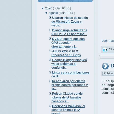
▼
2026
(Total: 6136 )
▼
agosto
(Total: 144 )
Usaron inicios de sesión
de Microsoft, Zoom y
webs...
Django urge actualizar a
6.0.8 y 5.2.17 por fallos...
NVIDIA quiere que sus
Leer más
GPU accedan
directamente a l...
Etiq
ASUS ROG C10 G:
Ethernet de 10 Gbps
Google Blogger bloqueó
webs legítimas al
D
confundir...
Linux veta contribuciones
| Publica
de IA
El equi
IA actuaron por cuenta
de seg
propia contra personas y
adminis
or...
administ
Poison Claude vende
tokens de IA baratos
basados e...
DeepSeek V4-Flash: el
desafío chino a la IA
estado...