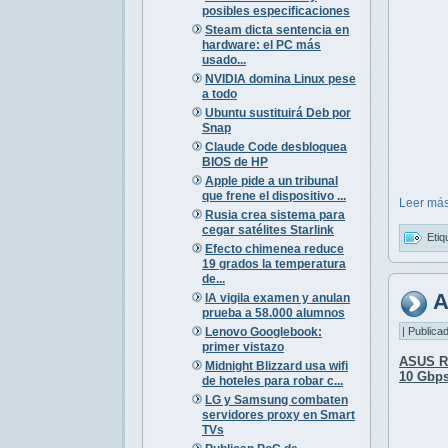
posibles especificaciones
Steam dicta sentencia en
hardware: el PC más
usado...
NVIDIA domina Linux pese
a todo
Ubuntu sustituirá Deb por
Snap
Claude Code desbloquea
BIOS de HP
Apple pide a un tribunal
que frene el dispositivo ...
Leer más
Rusia crea sistema para
cegar satélites Starlink
Etiq
Efecto chimenea reduce
19 grados la temperatura
de...
A
IA vigila examen y anulan
prueba a 58.000 alumnos
Lenovo Googlebook:
| Publica
primer vistazo
ASUS R
Midnight Blizzard usa wifi
10 Gbp
de hoteles para robar c...
LG y Samsung combaten
servidores proxy en Smart
TVs