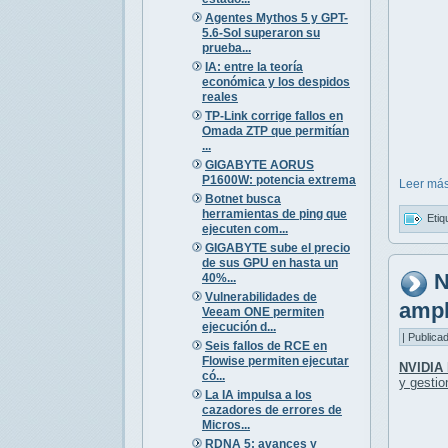
Agentes Mythos 5 y GPT-
5.6-Sol superaron su
prueba...
IA: entre la teoría
económica y los despidos
reales
TP-Link corrige fallos en
Omada ZTP que permitían
...
GIGABYTE AORUS
P1600W: potencia extrema
Leer más
Botnet busca
herramientas de ping que
Etiq
ejecuten com...
GIGABYTE sube el precio
de sus GPU en hasta un
N
40%...
Vulnerabilidades de
ampl
Veeam ONE permiten
ejecución d...
| Publica
Seis fallos de RCE en
Flowise permiten ejecutar
NVIDIA
có...
y gesti
La IA impulsa a los
cazadores de errores de
Micros...
RDNA 5: avances y