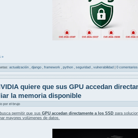
 »
uetas:
actualización
,
django
,
framework
,
python
,
seguridad
,
vulnerabilidad
|
0 comentarios
VIDIA quiere que sus GPU accedan directa
iar la memoria disponible
do por el-brujo
busca permitir que sus
GPU accedan directamente a los SSD
para solucio
onar mayores volúmenes de datos.