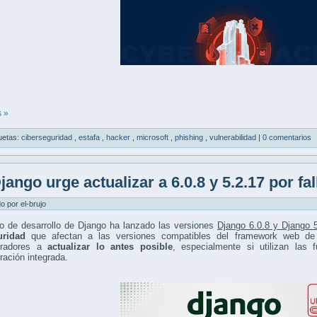
 »
uetas:
ciberseguridad
,
estafa
,
hacker
,
microsoft
,
phishing
,
vulnerabilidad
|
0 comentarios
jango urge actualizar a 6.0.8 y 5.2.17 por fa
do por el-brujo
po de desarrollo de Django ha lanzado las versiones
Django 6.0.8 y Django 
uridad
que afectan a las versiones compatibles del framework web de 
tradores a
actualizar lo antes posible
, especialmente si utilizan las
ración integrada.