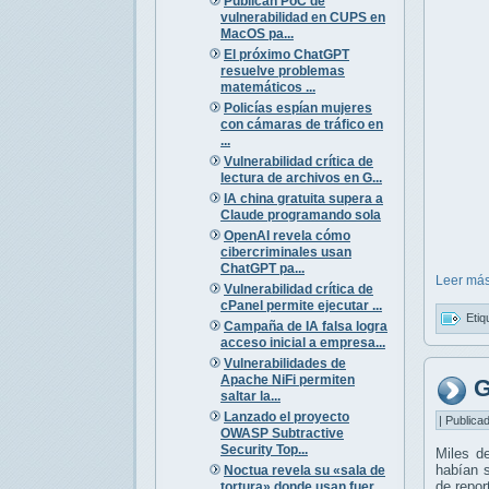
Publican PoC de
vulnerabilidad en CUPS en
MacOS pa...
El próximo ChatGPT
resuelve problemas
matemáticos ...
Policías espían mujeres
con cámaras de tráfico en
...
Vulnerabilidad crítica de
lectura de archivos en G...
IA china gratuita supera a
Claude programando sola
OpenAI revela cómo
cibercriminales usan
ChatGPT pa...
Leer más
Vulnerabilidad crítica de
cPanel permite ejecutar ...
Etiq
Campaña de IA falsa logra
acceso inicial a empresa...
Vulnerabilidades de
Apache NiFi permiten
G
saltar la...
Lanzado el proyecto
| Publica
OWASP Subtractive
Security Top...
Miles de
habían s
Noctua revela su «sala de
de repor
tortura» donde usan fuer...