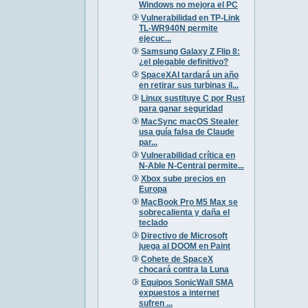
Windows no mejora el PC
Vulnerabilidad en TP-Link
TL-WR940N permite
ejecuc...
Samsung Galaxy Z Flip 8:
¿el plegable definitivo?
SpaceXAI tardará un año
en retirar sus turbinas il...
Linux sustituye C por Rust
para ganar seguridad
MacSync macOS Stealer
usa guía falsa de Claude
par...
Vulnerabilidad crítica en
N-Able N-Central permite...
Xbox sube precios en
Europa
MacBook Pro M5 Max se
sobrecalienta y daña el
teclado
Directivo de Microsoft
juega al DOOM en Paint
Cohete de SpaceX
chocará contra la Luna
Equipos SonicWall SMA
expuestos a internet
sufren ...