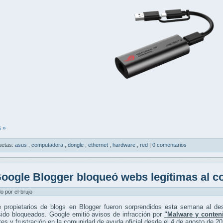
 »
uetas:
asus
,
computadora
,
dongle
,
ethernet
,
hardware
,
red
|
0 comentarios
oogle Blogger bloqueó webs legítimas al c
do por el-brujo
 propietarios de blogs en Blogger fueron sorprendidos esta semana al desc
ido bloqueados. Google emitió avisos de infracción por
"Malware y conteni
tes y frustración en la comunidad de ayuda oficial desde el 4 de agosto de 20