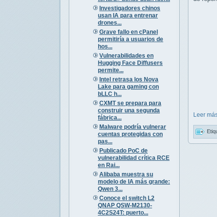
Investigadores chinos
usan IA para entrenar
drones...
Grave fallo en cPanel
permitiría a usuarios de
hos...
Vulnerabilidades en
Hugging Face Diffusers
permite...
Intel retrasa los Nova
Lake para gaming con
bLLC h...
CXMT se prepara para
construir una segunda
Leer más
fábrica...
Malware podría vulnerar
Etiq
cuentas protegidas con
pas...
Publicado PoC de
vulnerabilidad crítica RCE
en Rai...
Alibaba muestra su
modelo de IA más grande:
Qwen 3...
Conoce el switch L2
QNAP QSW-M2130-
4C2S24T: puerto...