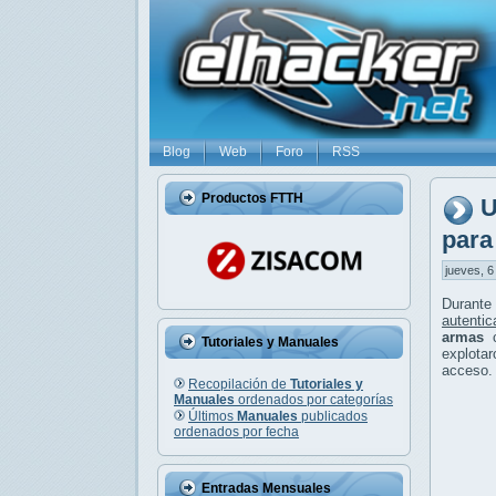
Blog
Web
Foro
RSS
Productos FTTH
U
para
jueves, 6
Durante
autentic
armas
c
Tutoriales y Manuales
explotar
acceso.
Recopilación de
Tutoriales y
Manuales
ordenados por categorías
Últimos
Manuales
publicados
ordenados por fecha
Entradas Mensuales