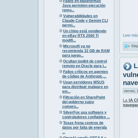
Fallos en plataformas
Java permiten ejecución
remo...
Vulnerabilidades en
Claude Code y Gemini CLI
permi...
Un chino está vendiendo
Leer más
en eBay RTX 2080 Ti
modifi...
Microsoft ya no
Etiq
recomienda 32 GB de RAM
para juego...
Ocultan toolkit de control
L
remoto en Oracle para t...
Fallos críticos en agentes
vuln
de código de Anthropic,...
nave
Usan servidores WSUS
para distribuir malware en
viernes, 
em...
Filtración en SharePoint
La
IA C
del gobierno suizo
navega
compro...
SilverFox usa software y
controladores confiables ...
Texas frena centros de
datos por falta de energía
...
OpenAI amplía GPT-5.6 a