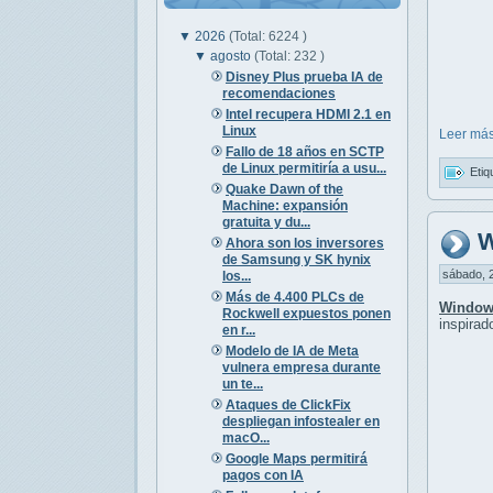
▼
2026
(Total: 6224 )
▼
agosto
(Total: 232 )
Disney Plus prueba IA de
recomendaciones
Intel recupera HDMI 2.1 en
Linux
Leer más
Fallo de 18 años en SCTP
de Linux permitiría a usu...
Etiq
Quake Dawn of the
Machine: expansión
gratuita y du...
W
Ahora son los inversores
de Samsung y SK hynix
sábado, 2
los...
Más de 4.400 PLCs de
Window
Rockwell expuestos ponen
inspirad
en r...
Modelo de IA de Meta
vulnera empresa durante
un te...
Ataques de ClickFix
despliegan infostealer en
macO...
Google Maps permitirá
pagos con IA