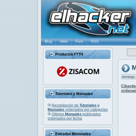
Blog
Web
Foro
RSS
Productos FTTH
M
domingo, 
Ciberde
ordenad
Tutoriales y Manuales
Recopilación de
Tutoriales y
Manuales
ordenados por categorías
Últimos
Manuales
publicados
ordenados por fecha
Entradas Mensuales