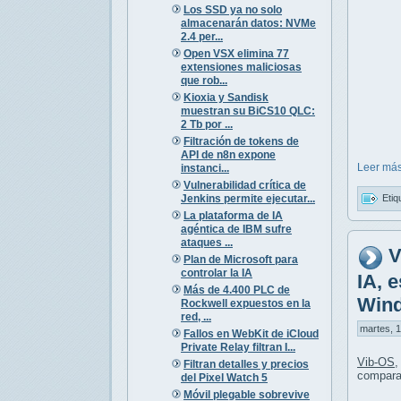
Los SSD ya no solo
almacenarán datos: NVMe
2.4 per...
Open VSX elimina 77
extensiones maliciosas
que rob...
Kioxia y Sandisk
muestran su BiCS10 QLC:
2 Tb por ...
Filtración de tokens de
API de n8n expone
Leer más
instanci...
Vulnerabilidad crítica de
Jenkins permite ejecutar...
Etiq
La plataforma de IA
agéntica de IBM sufre
ataques ...
V
Plan de Microsoft para
controlar la IA
IA, 
Más de 4.400 PLC de
Win
Rockwell expuestos en la
red, ...
martes, 1
Fallos en WebKit de iCloud
Private Relay filtran I...
Vib-OS
,
Filtran detalles y precios
compara
del Pixel Watch 5
Móvil plegable sobrevive