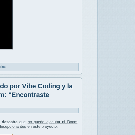
rios
do por Vibe Coding y la
om: "Encontraste
n
desastre
que
no puede ejecutar ni Doom
,
 decepcionantes
en este proyecto.