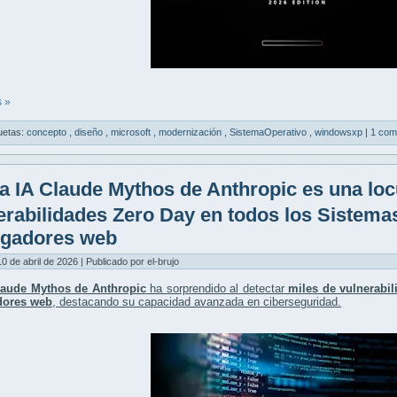
 »
uetas:
concepto
,
diseño
,
microsoft
,
modernización
,
SistemaOperativo
,
windowsxp
|
1 com
a IA Claude Mythos de Anthropic es una loc
erabilidades Zero Day en todos los Sistema
gadores web
10 de abril de 2026 | Publicado por el-brujo
laude Mythos de Anthropic
ha sorprendido al detectar
miles de vulnerabi
dores web
, destacando su capacidad avanzada en ciberseguridad.