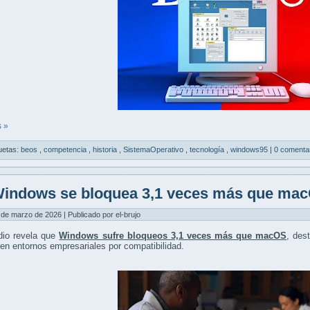
 »
uetas:
beos
,
competencia
,
historia
,
SistemaOperativo
,
tecnología
,
windows95
|
0 comenta
indows se bloquea 3,1 veces más que ma
 de marzo de 2026 | Publicado por el-brujo
dio revela que
Windows sufre bloqueos 3,1 veces más que macOS
, des
en entornos empresariales por compatibilidad.