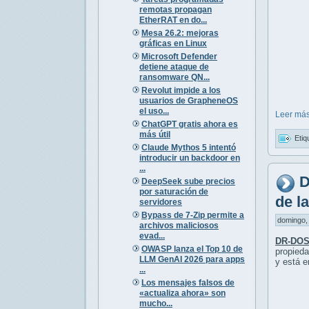
remotas propagan
EtherRAT en do...
Mesa 26.2: mejoras
gráficas en Linux
Microsoft Defender
detiene ataque de
ransomware QN...
Revolut impide a los
usuarios de GrapheneOS
el uso...
Leer más
ChatGPT gratis ahora es
más útil
Etiq
Claude Mythos 5 intentó
introducir un backdoor en
...
D
DeepSeek sube precios
por saturación de
de l
servidores
Bypass de 7-Zip permite a
domingo, 
archivos maliciosos
evad...
DR-DOS
OWASP lanza el Top 10 de
propieda
LLM GenAI 2026 para apps
y está e
...
Los mensajes falsos de
«actualiza ahora» son
mucho...