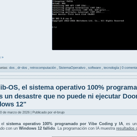
 »
uetas:
dos
,
dr-dos
,
retrocomputación
,
SistemaOperativo
,
software
,
tecnología
|
0 comenta
ib-OS, el sistema operativo 100% programa
es un desastre que no puede ni ejecutar Do
dows 12"
0 de marzo de 2026 | Publicado por el-brujo
 el
sistema operativo 100% programado por Vibe Coding y IA
, es u
do con un
Windows 12 fallido
. La programación con IA muestra
resultados