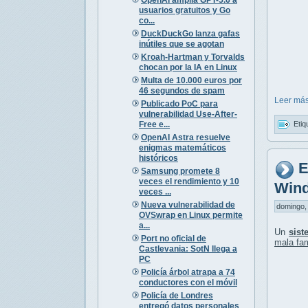
usuarios gratuitos y Go
co...
DuckDuckGo lanza gafas
inútiles que se agotan
Kroah-Hartman y Torvalds
chocan por la IA en Linux
Multa de 10.000 euros por
46 segundos de spam
Leer más
Publicado PoC para
vulnerabilidad Use-After-
Free e...
Etiq
OpenAI Astra resuelve
enigmas matemáticos
históricos
E
Samsung promete 8
veces el rendimiento y 10
Wind
veces ...
Nueva vulnerabilidad de
domingo, 
OVSwrap en Linux permite
a...
Un
sist
Port no oficial de
mala fa
Castlevania: SotN llega a
PC
Policía árbol atrapa a 74
conductores con el móvil
Policía de Londres
entregó datos personales