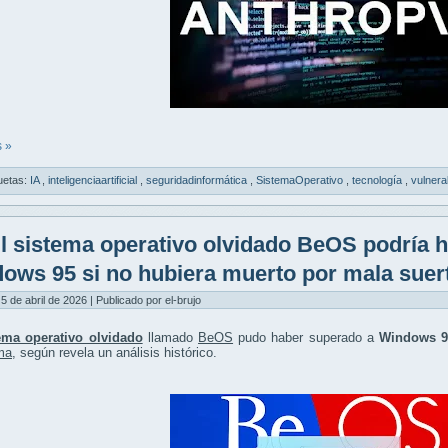
 »
uetas:
IA
,
inteligenciaartificial
,
seguridadinformática
,
SistemaOperativo
,
tecnología
,
vulnera
l sistema operativo olvidado BeOS podría 
ows 95 si no hubiera muerto por mala suer
5 de abril de 2026 | Publicado por el-brujo
ema operativo olvidado
llamado
BeOS
pudo haber superado a
Windows 9
ma
, según revela un análisis histórico.