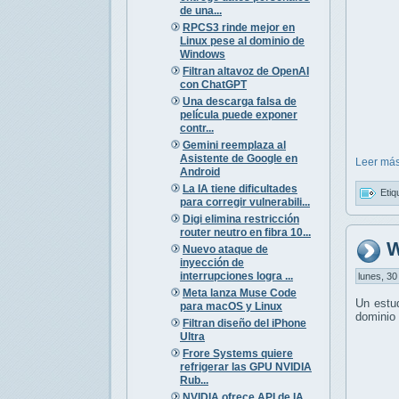
de una...
RPCS3 rinde mejor en
Linux pese al dominio de
Windows
Filtran altavoz de OpenAI
con ChatGPT
Una descarga falsa de
película puede exponer
contr...
Gemini reemplaza al
Asistente de Google en
Leer más
Android
La IA tiene dificultades
Etiq
para corregir vulnerabili...
Digi elimina restricción
router neutro en fibra 10...
W
Nuevo ataque de
inyección de
interrupciones logra ...
lunes, 30
Meta lanza Muse Code
Un estu
para macOS y Linux
dominio 
Filtran diseño del iPhone
Ultra
Frore Systems quiere
refrigerar las GPU NVIDIA
Rub...
NVIDIA ofrece API de IA