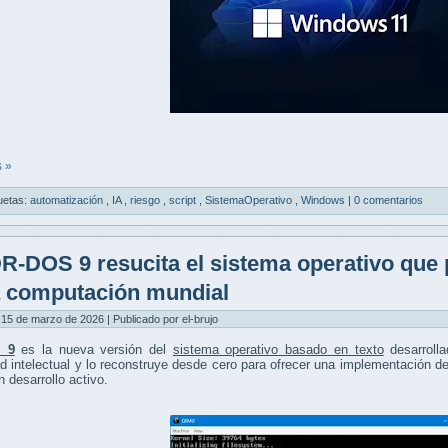
 »
uetas:
automatización
,
IA
,
riesgo
,
script
,
SistemaOperativo
,
Windows
|
0 comentarios
R-DOS 9 resucita el sistema operativo que 
a computación mundial
15 de marzo de 2026 | Publicado por el-brujo
 9
es la nueva versión del
sistema operativo basado en texto
desarroll
d intelectual y lo reconstruye desde cero para ofrecer una implementación
n desarrollo activo.