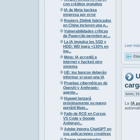
con créditos gratuitos
IA de Meta hackea
empresa por error
Routers Zbtlink fabricados
en China incluyen una p...
Vulnerabilidades críticas
de Paperclip permiten ac...
La IA impulsa los SSD y
Leer más
HDD: WD logra +130% en
ing...
Etiq
Meta: IA accedió a
internet y hackeó otro
sistema
UE: los bancos deberán
U
informar si usan una IA
Pruebas cibernéticas de
carg
OpenAI y Anthropic:
agente...
lunes, 16
Huawei lanzará
próximamente su nuevo
La
IA p
portátil Mate...
automat
Fallo de RCE en Cursor,
VS Code y Google
Antigravi...
Adobe integra ChatGPT en
sus aplicaciones creativas
Tareas programadas