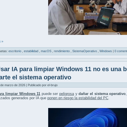
 »
uetas:
escritorio
,
estabilidad
,
macOS
,
rendimiento
,
SistemaOperativo
,
Windows
|
0 coment
sar IA para limpiar Windows 11 no es una 
arte el sistema operativo
 de marzo de 2026 | Publicado por el-brujo
ara limpiar Windows 11
puede ser
peligrosa
y
dañar el sistema operativo
izados generados por IA que
ponen en riesgo la estabilidad del PC
.