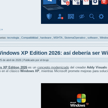
 »
uetas:
tecnologia
,
Compatibilidad
,
hardware
,
MSHTA
,
SistemaOperativo
,
software
,
Windo
indows XP Edition 2026: así debería ser W
5 de abril de 2026 | Publicado por el-brujo
s XP Edition 2026
es un
concepto modernizado
del creador
Addy Visuals
o en el clásico
Windows XP
, mientras Microsoft promete mejoras para soluci