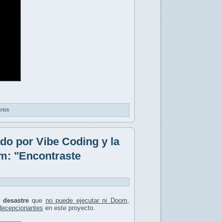
rios
do por Vibe Coding y la
om: "Encontraste
n
desastre
que
no puede ejecutar ni Doom
,
 decepcionantes
en este proyecto.