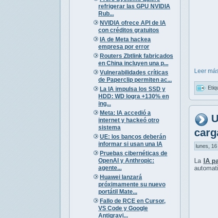
refrigerar las GPU NVIDIA
Rub...
NVIDIA ofrece API de IA
con créditos gratuitos
IA de Meta hackea
empresa por error
Routers Zbtlink fabricados
en China incluyen una p...
Leer más
Vulnerabilidades críticas
de Paperclip permiten ac...
Etiq
La IA impulsa los SSD y
HDD: WD logra +130% en
ing...
Meta: IA accedió a
U
internet y hackeó otro
sistema
carg
UE: los bancos deberán
informar si usan una IA
lunes, 16
Pruebas cibernéticas de
OpenAI y Anthropic:
La
IA p
agente...
automat
Huawei lanzará
próximamente su nuevo
portátil Mate...
Fallo de RCE en Cursor,
VS Code y Google
Antigravi...