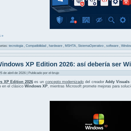
 »
uetas:
tecnologia
,
Compatibilidad
,
hardware
,
MSHTA
,
SistemaOperativo
,
software
,
Windo
indows XP Edition 2026: así debería ser W
5 de abril de 2026 | Publicado por el-brujo
s XP Edition 2026
es un
concepto modernizado
del creador
Addy Visuals
o en el clásico
Windows XP
, mientras Microsoft promete mejoras para soluci