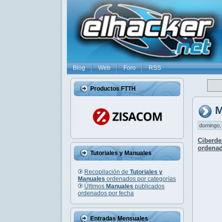
Blog
Web
Foro
RSS
Productos FTTH
M
domingo, 
Ciberde
ordenad
Tutoriales y Manuales
Recopilación de
Tutoriales y
Manuales
ordenados por categorías
Últimos
Manuales
publicados
ordenados por fecha
Entradas Mensuales