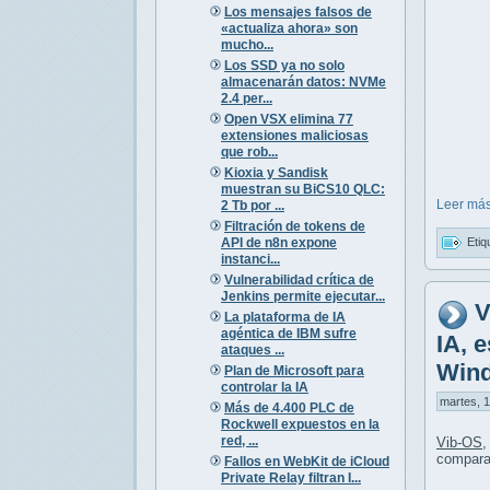
Los mensajes falsos de
«actualiza ahora» son
mucho...
Los SSD ya no solo
almacenarán datos: NVMe
2.4 per...
Open VSX elimina 77
extensiones maliciosas
que rob...
Kioxia y Sandisk
muestran su BiCS10 QLC:
Leer más
2 Tb por ...
Filtración de tokens de
API de n8n expone
Etiq
instanci...
Vulnerabilidad crítica de
Jenkins permite ejecutar...
V
La plataforma de IA
agéntica de IBM sufre
IA, 
ataques ...
Win
Plan de Microsoft para
controlar la IA
martes, 1
Más de 4.400 PLC de
Rockwell expuestos en la
red, ...
Vib-OS
,
compara
Fallos en WebKit de iCloud
Private Relay filtran I...