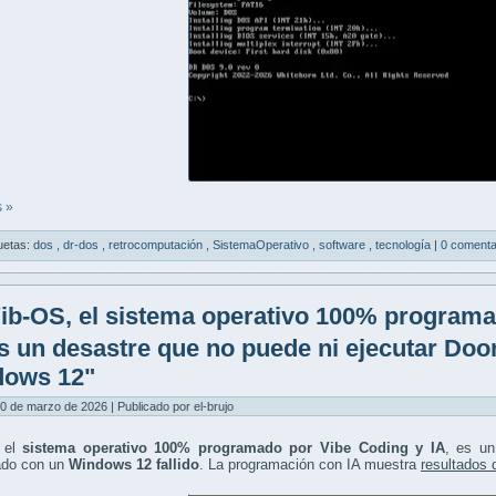
 »
uetas:
dos
,
dr-dos
,
retrocomputación
,
SistemaOperativo
,
software
,
tecnología
|
0 comenta
ib-OS, el sistema operativo 100% programa
es un desastre que no puede ni ejecutar Do
dows 12"
0 de marzo de 2026 | Publicado por el-brujo
 el
sistema operativo 100% programado por Vibe Coding y IA
, es u
do con un
Windows 12 fallido
. La programación con IA muestra
resultados