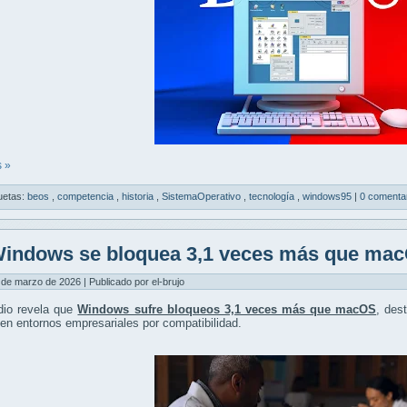
 »
uetas:
beos
,
competencia
,
historia
,
SistemaOperativo
,
tecnología
,
windows95
|
0 comenta
indows se bloquea 3,1 veces más que ma
 de marzo de 2026 | Publicado por el-brujo
dio revela que
Windows sufre bloqueos 3,1 veces más que macOS
, des
en entornos empresariales por compatibilidad.