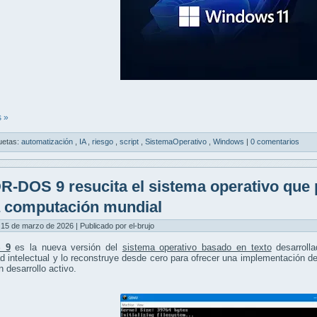
 »
uetas:
automatización
,
IA
,
riesgo
,
script
,
SistemaOperativo
,
Windows
|
0 comentarios
R-DOS 9 resucita el sistema operativo que 
a computación mundial
15 de marzo de 2026 | Publicado por el-brujo
 9
es la nueva versión del
sistema operativo basado en texto
desarroll
d intelectual y lo reconstruye desde cero para ofrecer una implementación
n desarrollo activo.