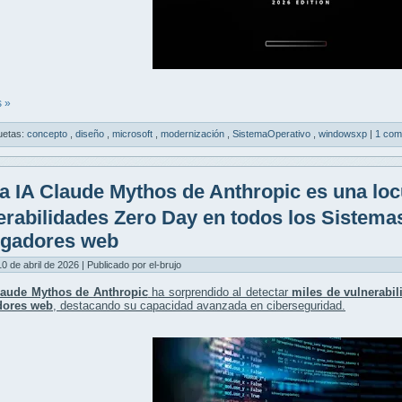
 »
uetas:
concepto
,
diseño
,
microsoft
,
modernización
,
SistemaOperativo
,
windowsxp
|
1 com
a IA Claude Mythos de Anthropic es una loc
erabilidades Zero Day en todos los Sistema
gadores web
10 de abril de 2026 | Publicado por el-brujo
laude Mythos de Anthropic
ha sorprendido al detectar
miles de vulnerabi
dores web
, destacando su capacidad avanzada en ciberseguridad.