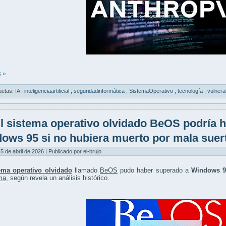
 »
uetas:
IA
,
inteligenciaartificial
,
seguridadinformática
,
SistemaOperativo
,
tecnología
,
vulnera
l sistema operativo olvidado BeOS podría 
ows 95 si no hubiera muerto por mala suer
5 de abril de 2026 | Publicado por el-brujo
ema operativo olvidado
llamado
BeOS
pudo haber superado a
Windows 9
ma
, según revela un análisis histórico.