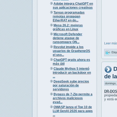
Adobe integra ChatGPT en
sus aplicaciones creativas
Tareas programadas
remotas propagan
EtherRAT en do...
Mesa 26.2: mejoras
gráficas en Linux
Microsoft Defender
detiene ataque de
ransomware QN...
Leer más
Revolut impide a los
usuarios de GrapheneOS
Etiq
el uso...
ChatGPT gratis ahora es
más útil
D
Claude Mythos 5 intentó
introducir un backdoor en
de l
...
DeepSeek sube precios
domingo, 
por saturación de
servidores
DR-DOS
Bypass de 7-Zip permite a
propieda
archivos maliciosos
y está e
evad...
OWASP lanza el Top 10 de
LLM GenAI 2026 para apps
...