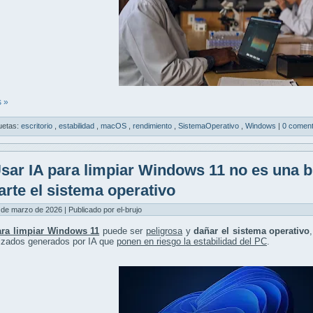
 »
uetas:
escritorio
,
estabilidad
,
macOS
,
rendimiento
,
SistemaOperativo
,
Windows
|
0 coment
sar IA para limpiar Windows 11 no es una 
arte el sistema operativo
 de marzo de 2026 | Publicado por el-brujo
ara limpiar Windows 11
puede ser
peligrosa
y
dañar el sistema operativo
izados generados por IA que
ponen en riesgo la estabilidad del PC
.