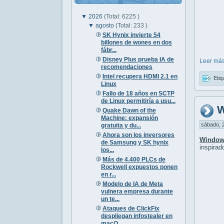
▼
2026
(Total: 6225 )
▼
agosto
(Total: 233 )
SK Hynix invierte 54
billones de wones en dos
fábr...
Disney Plus prueba IA de
Leer más
recomendaciones
Intel recupera HDMI 2.1 en
Etiq
Linux
Fallo de 18 años en SCTP
de Linux permitiría a usu...
W
Quake Dawn of the
Machine: expansión
sábado, 2
gratuita y du...
Ahora son los inversores
Window
de Samsung y SK hynix
inspirad
los...
Más de 4.400 PLCs de
Rockwell expuestos ponen
en r...
Modelo de IA de Meta
vulnera empresa durante
un te...
Ataques de ClickFix
despliegan infostealer en
macO...