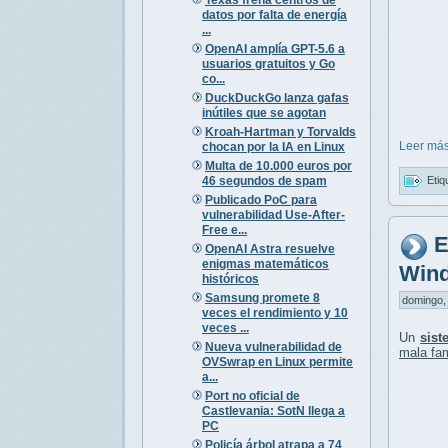
datos por falta de energía
...
OpenAI amplía GPT-5.6 a
usuarios gratuitos y Go
co...
DuckDuckGo lanza gafas
inútiles que se agotan
Kroah-Hartman y Torvalds
Leer más
chocan por la IA en Linux
Multa de 10.000 euros por
46 segundos de spam
Etiq
Publicado PoC para
vulnerabilidad Use-After-
Free e...
E
OpenAI Astra resuelve
enigmas matemáticos
Wind
históricos
Samsung promete 8
domingo, 
veces el rendimiento y 10
veces ...
Un
sist
Nueva vulnerabilidad de
mala fa
OVSwrap en Linux permite
a...
Port no oficial de
Castlevania: SotN llega a
PC
Policía árbol atrapa a 74