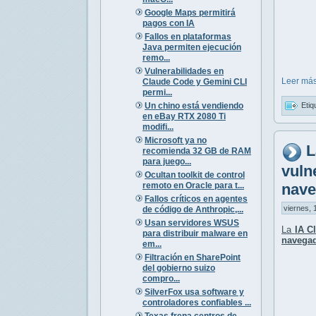
Google Maps permitirá
pagos con IA
Fallos en plataformas
Java permiten ejecución
remo...
Vulnerabilidades en
Leer más
Claude Code y Gemini CLI
permi...
Un chino está vendiendo
Etiq
en eBay RTX 2080 Ti
modifi...
Microsoft ya no
L
recomienda 32 GB de RAM
para juego...
vuln
Ocultan toolkit de control
remoto en Oracle para t...
nave
Fallos críticos en agentes
viernes, 
de código de Anthropic,...
Usan servidores WSUS
La
IA C
para distribuir malware en
navega
em...
Filtración en SharePoint
del gobierno suizo
compro...
SilverFox usa software y
controladores confiables ...
Texas frena centros de