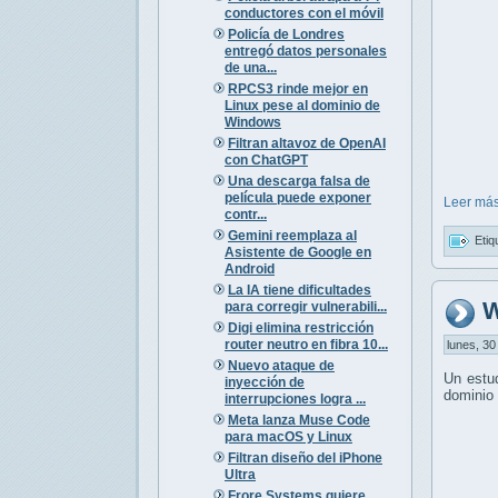
conductores con el móvil
Policía de Londres
entregó datos personales
de una...
RPCS3 rinde mejor en
Linux pese al dominio de
Windows
Filtran altavoz de OpenAI
con ChatGPT
Una descarga falsa de
película puede exponer
Leer más
contr...
Gemini reemplaza al
Etiq
Asistente de Google en
Android
La IA tiene dificultades
W
para corregir vulnerabili...
Digi elimina restricción
router neutro en fibra 10...
lunes, 30
Nuevo ataque de
Un estu
inyección de
dominio 
interrupciones logra ...
Meta lanza Muse Code
para macOS y Linux
Filtran diseño del iPhone
Ultra
Frore Systems quiere