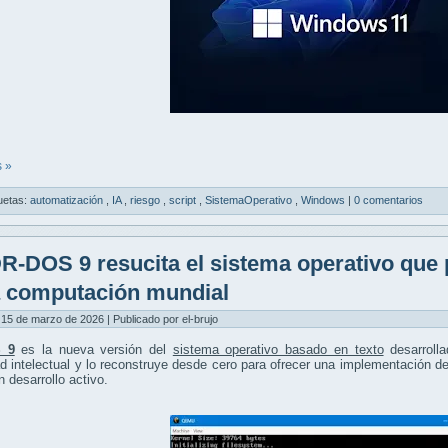
 »
uetas:
automatización
,
IA
,
riesgo
,
script
,
SistemaOperativo
,
Windows
|
0 comentarios
R-DOS 9 resucita el sistema operativo que 
a computación mundial
15 de marzo de 2026 | Publicado por el-brujo
 9
es la nueva versión del
sistema operativo basado en texto
desarroll
d intelectual y lo reconstruye desde cero para ofrecer una implementación
n desarrollo activo.