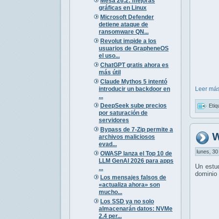
Mesa 26.2: mejoras
gráficas en Linux
Microsoft Defender
detiene ataque de
ransomware QN...
Revolut impide a los
usuarios de GrapheneOS
el uso...
ChatGPT gratis ahora es
más útil
Claude Mythos 5 intentó
introducir un backdoor en
Leer más
...
DeepSeek sube precios
Etiq
por saturación de
servidores
Bypass de 7-Zip permite a
W
archivos maliciosos
evad...
lunes, 30
OWASP lanza el Top 10 de
LLM GenAI 2026 para apps
Un estu
...
dominio 
Los mensajes falsos de
«actualiza ahora» son
mucho...
Los SSD ya no solo
almacenarán datos: NVMe
2.4 per...