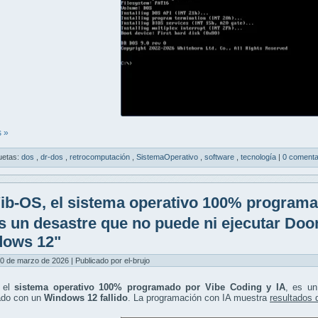
 »
uetas:
dos
,
dr-dos
,
retrocomputación
,
SistemaOperativo
,
software
,
tecnología
|
0 comenta
ib-OS, el sistema operativo 100% programa
es un desastre que no puede ni ejecutar Do
dows 12"
0 de marzo de 2026 | Publicado por el-brujo
 el
sistema operativo 100% programado por Vibe Coding y IA
, es u
do con un
Windows 12 fallido
. La programación con IA muestra
resultados