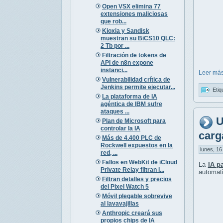
Open VSX elimina 77
extensiones maliciosas
que rob...
Kioxia y Sandisk
muestran su BiCS10 QLC:
2 Tb por ...
Filtración de tokens de
API de n8n expone
instanci...
Leer más
Vulnerabilidad crítica de
Jenkins permite ejecutar...
Etiq
La plataforma de IA
agéntica de IBM sufre
ataques ...
U
Plan de Microsoft para
controlar la IA
carg
Más de 4.400 PLC de
Rockwell expuestos en la
lunes, 16
red, ...
Fallos en WebKit de iCloud
La
IA p
Private Relay filtran I...
automat
Filtran detalles y precios
del Pixel Watch 5
Móvil plegable sobrevive
al lavavajillas
Anthropic creará sus
propios chips de IA