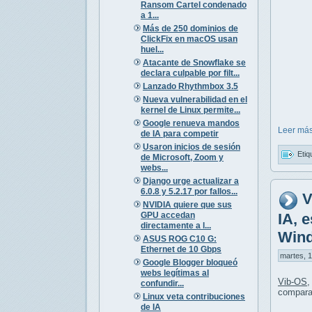
Ransom Cartel condenado
a 1...
Más de 250 dominios de
ClickFix en macOS usan
huel...
Atacante de Snowflake se
declara culpable por filt...
Lanzado Rhythmbox 3.5
Nueva vulnerabilidad en el
kernel de Linux permite...
Google renueva mandos
Leer más
de IA para competir
Usaron inicios de sesión
Etiq
de Microsoft, Zoom y
webs...
Django urge actualizar a
6.0.8 y 5.2.17 por fallos...
V
NVIDIA quiere que sus
GPU accedan
IA, 
directamente a l...
Win
ASUS ROG C10 G:
Ethernet de 10 Gbps
martes, 1
Google Blogger bloqueó
webs legítimas al
Vib-OS
,
confundir...
compara
Linux veta contribuciones
de IA