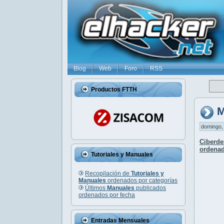
Blog
Web
Foro
RSS
Productos FTTH
M
domingo, 
Ciberde
ordenad
Tutoriales y Manuales
Recopilación de
Tutoriales y
Manuales
ordenados por categorías
Últimos
Manuales
publicados
ordenados por fecha
Entradas Mensuales