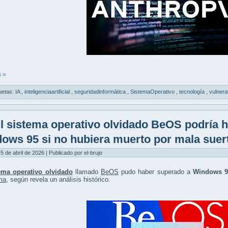
 »
uetas:
IA
,
inteligenciaartificial
,
seguridadinformática
,
SistemaOperativo
,
tecnología
,
vulnera
l sistema operativo olvidado BeOS podría 
ows 95 si no hubiera muerto por mala suer
5 de abril de 2026 | Publicado por el-brujo
ema operativo olvidado
llamado
BeOS
pudo haber superado a
Windows 9
ma
, según revela un análisis histórico.