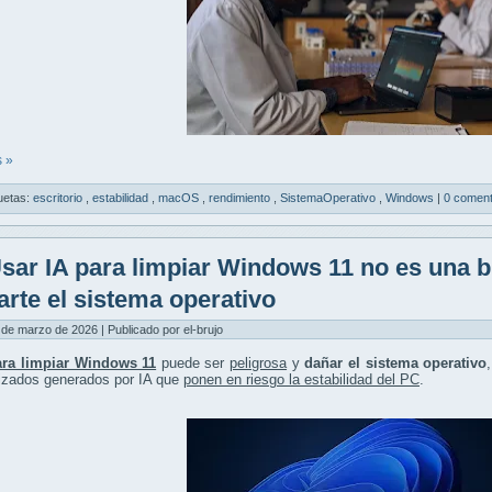
 »
uetas:
escritorio
,
estabilidad
,
macOS
,
rendimiento
,
SistemaOperativo
,
Windows
|
0 coment
sar IA para limpiar Windows 11 no es una 
arte el sistema operativo
 de marzo de 2026 | Publicado por el-brujo
ara limpiar Windows 11
puede ser
peligrosa
y
dañar el sistema operativo
izados generados por IA que
ponen en riesgo la estabilidad del PC
.