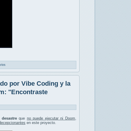
rios
do por Vibe Coding y la
om: "Encontraste
n
desastre
que
no puede ejecutar ni Doom
,
 decepcionantes
en este proyecto.