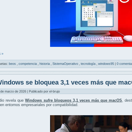
 »
uetas:
beos
,
competencia
,
historia
,
SistemaOperativo
,
tecnología
,
windows95
|
0 comenta
indows se bloquea 3,1 veces más que ma
 de marzo de 2026 | Publicado por el-brujo
dio revela que
Windows sufre bloqueos 3,1 veces más que macOS
, des
en entornos empresariales por compatibilidad.