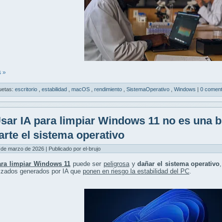
 »
uetas:
escritorio
,
estabilidad
,
macOS
,
rendimiento
,
SistemaOperativo
,
Windows
|
0 coment
sar IA para limpiar Windows 11 no es una 
arte el sistema operativo
 de marzo de 2026 | Publicado por el-brujo
ara limpiar Windows 11
puede ser
peligrosa
y
dañar el sistema operativo
izados generados por IA que
ponen en riesgo la estabilidad del PC
.