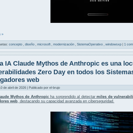
 »
uetas:
concepto
,
diseño
,
microsoft
,
modernización
,
SistemaOperativo
,
windowsxp
|
1 com
a IA Claude Mythos de Anthropic es una loc
erabilidades Zero Day en todos los Sistema
gadores web
10 de abril de 2026 | Publicado por el-brujo
laude Mythos de Anthropic
ha sorprendido al detectar
miles de vulnerabi
dores web
, destacando su capacidad avanzada en ciberseguridad.