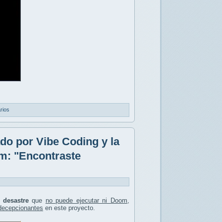
rios
do por Vibe Coding y la
om: "Encontraste
n
desastre
que
no puede ejecutar ni Doom
,
 decepcionantes
en este proyecto.