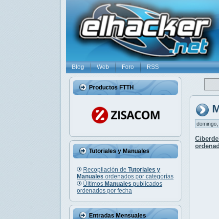
Blog
Web
Foro
RSS
Productos FTTH
M
domingo, 
Ciberde
ordenad
Tutoriales y Manuales
Recopilación de
Tutoriales y
Manuales
ordenados por categorías
Últimos
Manuales
publicados
ordenados por fecha
Entradas Mensuales