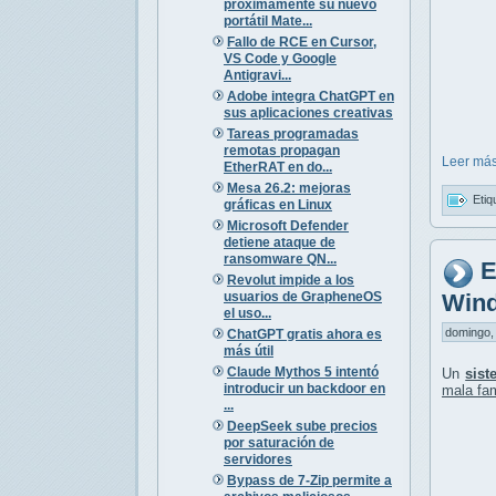
próximamente su nuevo
portátil Mate...
Fallo de RCE en Cursor,
VS Code y Google
Antigravi...
Adobe integra ChatGPT en
sus aplicaciones creativas
Tareas programadas
remotas propagan
Leer más
EtherRAT en do...
Mesa 26.2: mejoras
Etiq
gráficas en Linux
Microsoft Defender
detiene ataque de
ransomware QN...
E
Revolut impide a los
usuarios de GrapheneOS
Wind
el uso...
domingo, 
ChatGPT gratis ahora es
más útil
Claude Mythos 5 intentó
Un
sist
introducir un backdoor en
mala fa
...
DeepSeek sube precios
por saturación de
servidores
Bypass de 7-Zip permite a