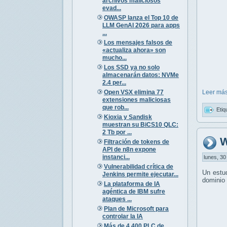
archivos maliciosos
evad...
OWASP lanza el Top 10 de
LLM GenAI 2026 para apps
...
Los mensajes falsos de
«actualiza ahora» son
mucho...
Los SSD ya no solo
almacenarán datos: NVMe
2.4 per...
Open VSX elimina 77
Leer más
extensiones maliciosas
que rob...
Etiq
Kioxia y Sandisk
muestran su BiCS10 QLC:
2 Tb por ...
W
Filtración de tokens de
API de n8n expone
instanci...
lunes, 30
Vulnerabilidad crítica de
Un estu
Jenkins permite ejecutar...
dominio 
La plataforma de IA
agéntica de IBM sufre
ataques ...
Plan de Microsoft para
controlar la IA
Más de 4.400 PLC de