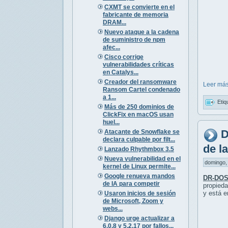
CXMT se convierte en el
fabricante de memoria
DRAM...
Nuevo ataque a la cadena
de suministro de npm
afec...
Cisco corrige
vulnerabilidades críticas
en Catalys...
Creador del ransomware
Leer más
Ransom Cartel condenado
a 1...
Etiq
Más de 250 dominios de
ClickFix en macOS usan
huel...
D
Atacante de Snowflake se
declara culpable por filt...
de l
Lanzado Rhythmbox 3.5
Nueva vulnerabilidad en el
domingo, 
kernel de Linux permite...
Google renueva mandos
DR-DOS
de IA para competir
propieda
y está e
Usaron inicios de sesión
de Microsoft, Zoom y
webs...
Django urge actualizar a
6.0.8 y 5.2.17 por fallos...