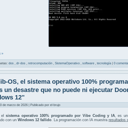
 »
uetas:
dos
,
dr-dos
,
retrocomputación
,
SistemaOperativo
,
software
,
tecnología
|
0 comenta
ib-OS, el sistema operativo 100% programa
es un desastre que no puede ni ejecutar Do
dows 12"
0 de marzo de 2026 | Publicado por el-brujo
 el
sistema operativo 100% programado por Vibe Coding y IA
, es u
do con un
Windows 12 fallido
. La programación con IA muestra
resultados