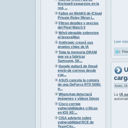
Rockwell expuestos en la
red, ...
Fallos en WebKit de iCloud
Private Relay filtran I...
Filtran detalles y precios
del Pixel Watch 5
Móvil plegable sobrevive
al lavavajillas
Leer más
Anthropic creará sus
propios chips de IA
Etiq
Toda la memoria DRAM
que va a fabricar
Samsung, SK...
Google quitará de Gmail
U
envío de correos desde
cue...
carg
ASUS cancela la compra
de una GeForce RTX 5090:
lunes, 16
tr...
WhatsApp detectará
La
IA p
imágenes y vídeos falsos
automat
Cisco corrige
vulnerabilidades críticas
en IOS XE:...
CISA advierte sobre
vulnerabilidad RCE de
TeamCity...