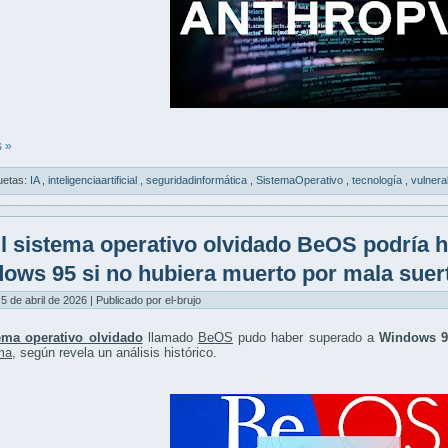
 »
uetas:
IA
,
inteligenciaartificial
,
seguridadinformática
,
SistemaOperativo
,
tecnología
,
vulnera
l sistema operativo olvidado BeOS podría 
ows 95 si no hubiera muerto por mala suer
5 de abril de 2026 | Publicado por el-brujo
ema operativo olvidado
llamado
BeOS
pudo haber superado a
Windows 9
ma
, según revela un análisis histórico.