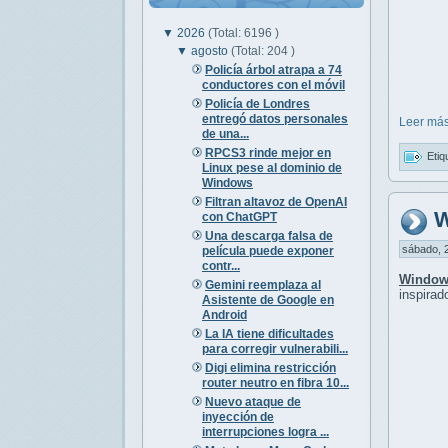
▼
2026
(Total: 6196 )
▼
agosto
(Total: 204 )
Policía árbol atrapa a 74
conductores con el móvil
Policía de Londres
entregó datos personales
Leer más
de una...
RPCS3 rinde mejor en
Etiq
Linux pese al dominio de
Windows
Filtran altavoz de OpenAI
W
con ChatGPT
Una descarga falsa de
sábado, 2
película puede exponer
contr...
Window
Gemini reemplaza al
inspirad
Asistente de Google en
Android
La IA tiene dificultades
para corregir vulnerabili...
Digi elimina restricción
router neutro en fibra 10...
Nuevo ataque de
inyección de
interrupciones logra ...