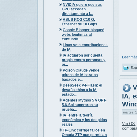
NVIDIA quiere que sus
GPU accedan
directamente a l...
ASUS ROG C10 G:
Ethernet de 10 Gbps
Google Blogger bloqueó
webs legítimas al
confundir...
Linux veta contribuciones
de IA
IA actuaron por cuenta
Leer más
propia contra personas y
or...
Etiq
Poison Claude vende
tokens de IA baratos
basados e...
DeepSeek V4-Flash: el
V
desafío chino a la IA
estado...
IA, 
Agentes Mythos 5 y GPT-
Win
5.6-Sol superaron su
prueba...
martes, 1
IA: entre la teoría
económica y los despidos
Vib-OS
,
reales
compara
TP-Link corrige fallos en
Omada ZTP que permitían