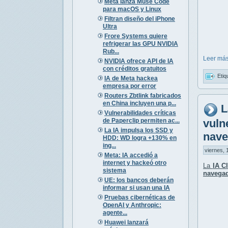
Meta lanza Muse Code
para macOS y Linux
Filtran diseño del iPhone
Ultra
Frore Systems quiere
refrigerar las GPU NVIDIA
Rub...
Leer más
NVIDIA ofrece API de IA
con créditos gratuitos
Etiq
IA de Meta hackea
empresa por error
Routers Zbtlink fabricados
en China incluyen una p...
L
Vulnerabilidades críticas
de Paperclip permiten ac...
vuln
La IA impulsa los SSD y
nave
HDD: WD logra +130% en
ing...
viernes, 
Meta: IA accedió a
internet y hackeó otro
La
IA C
sistema
navega
UE: los bancos deberán
informar si usan una IA
Pruebas cibernéticas de
OpenAI y Anthropic:
agente...
Huawei lanzará