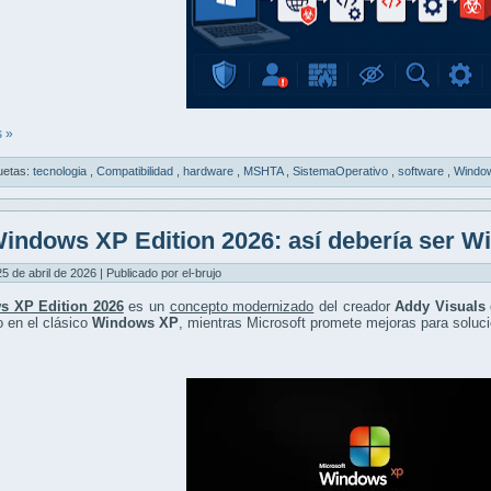
 »
uetas:
tecnologia
,
Compatibilidad
,
hardware
,
MSHTA
,
SistemaOperativo
,
software
,
Windo
indows XP Edition 2026: así debería ser W
5 de abril de 2026 | Publicado por el-brujo
s XP Edition 2026
es un
concepto modernizado
del creador
Addy Visuals
o en el clásico
Windows XP
, mientras Microsoft promete mejoras para soluci