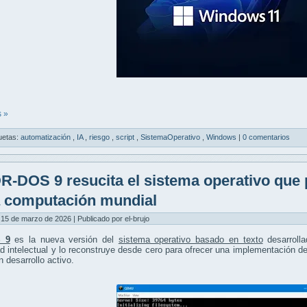
 »
uetas:
automatización
,
IA
,
riesgo
,
script
,
SistemaOperativo
,
Windows
|
0 comentarios
R-DOS 9 resucita el sistema operativo que 
a computación mundial
15 de marzo de 2026 | Publicado por el-brujo
 9
es la nueva versión del
sistema operativo basado en texto
desarroll
d intelectual y lo reconstruye desde cero para ofrecer una implementación
n desarrollo activo.