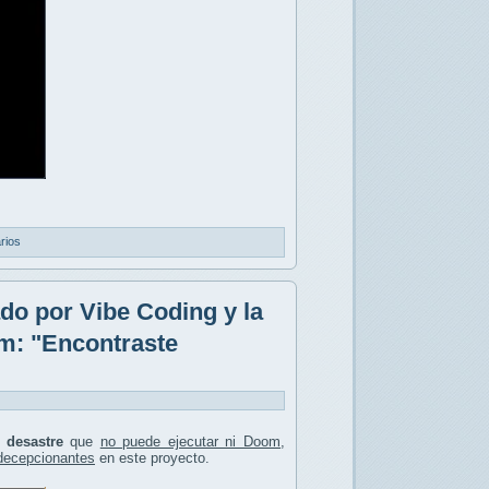
rios
do por Vibe Coding y la
om: "Encontraste
n
desastre
que
no puede ejecutar ni Doom
,
 decepcionantes
en este proyecto.