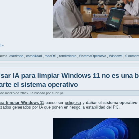
 »
uetas:
escritorio
,
estabilidad
,
macOS
,
rendimiento
,
SistemaOperativo
,
Windows
|
0 coment
sar IA para limpiar Windows 11 no es una 
arte el sistema operativo
 de marzo de 2026 | Publicado por el-brujo
ara limpiar Windows 11
puede ser
peligrosa
y
dañar el sistema operativo
izados generados por IA que
ponen en riesgo la estabilidad del PC
.