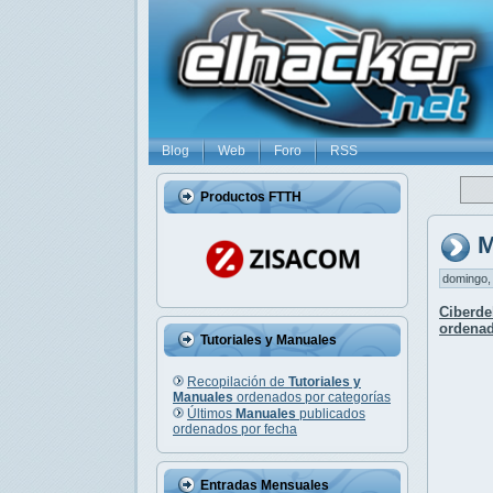
Blog
Web
Foro
RSS
Productos FTTH
M
domingo, 
Ciberde
ordenad
Tutoriales y Manuales
Recopilación de
Tutoriales y
Manuales
ordenados por categorías
Últimos
Manuales
publicados
ordenados por fecha
Entradas Mensuales