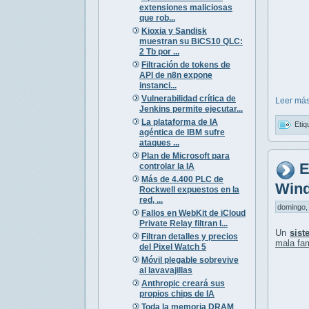
extensiones maliciosas
que rob...
Kioxia y Sandisk
muestran su BiCS10 QLC:
2 Tb por ...
Filtración de tokens de
API de n8n expone
instanci...
Vulnerabilidad crítica de
Leer más
Jenkins permite ejecutar...
La plataforma de IA
Etiq
agéntica de IBM sufre
ataques ...
Plan de Microsoft para
E
controlar la IA
Más de 4.400 PLC de
Wind
Rockwell expuestos en la
red, ...
domingo, 
Fallos en WebKit de iCloud
Private Relay filtran I...
Un
sist
Filtran detalles y precios
mala fa
del Pixel Watch 5
Móvil plegable sobrevive
al lavavajillas
Anthropic creará sus
propios chips de IA
Toda la memoria DRAM