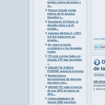
propia contra personas y
or...
Poison Claude vende
tokens de IA baratos
basados e...
DeepSeek V4-Flash: el
desafío chino a la IA
estado...
Agentes Mythos 5 y GPT-
5.6-Sol superaron su
Leer más
prueba...
IA: entre la teoría
Etiq
económica y los despidos
reales
TP-Link corrige fallos en
Omada ZTP que permitían
D
...
de l
GIGABYTE AORUS
P1600W: potencia extrema
domingo, 
Botnet busca
herramientas de ping que
DR-DOS
ejecuten com...
propieda
GIGABYTE sube el precio
y está e
de sus GPU en hasta un
40%...
Vulnerabilidades de
Veeam ONE permiten