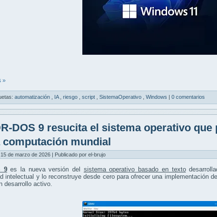
 »
uetas:
automatización
,
IA
,
riesgo
,
script
,
SistemaOperativo
,
Windows
|
0 comentarios
R-DOS 9 resucita el sistema operativo que 
a computación mundial
15 de marzo de 2026 | Publicado por el-brujo
 9
es la nueva versión del
sistema operativo basado en texto
desarroll
d intelectual y lo reconstruye desde cero para ofrecer una implementación
n desarrollo activo.