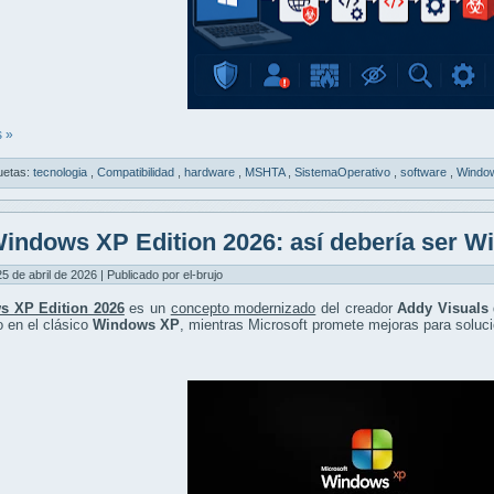
 »
uetas:
tecnologia
,
Compatibilidad
,
hardware
,
MSHTA
,
SistemaOperativo
,
software
,
Windo
indows XP Edition 2026: así debería ser W
5 de abril de 2026 | Publicado por el-brujo
s XP Edition 2026
es un
concepto modernizado
del creador
Addy Visuals
o en el clásico
Windows XP
, mientras Microsoft promete mejoras para soluci