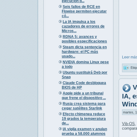
ejecución d...
Seis fallos de RCE en
Flowise permiten ejecutar
có...
La IA impulsa a los
cazadores de errores de
Micros...
RDNA 5: avances y
posibles especificaciones
Steam dicta sentencia en
hardware: el PC más
usado...
Leer más
NVIDIA domina Linux pese
a todo
Etiq
Ubuntu sustituirá Deb por
Snap
Claude Code desbloquea
V
BIOS de HP
Apple pide a un tribunal
IA, 
que frene el dispositivo ...
Win
Rusia crea sistema para
cegar satélites Starlink
martes, 1
Efecto chimenea reduce
19 grados la temperatura
de...
Vib-OS
,
compara
IA vigila examen y anulan
prueba a 58.000 alumnos