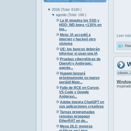
▼
2026
(Total: 6180 )
▼
agosto
(Total: 188 )
La IA impulsa los SSD y
HDD: WD logra +130% en
ing...
Meta: IA accedió a
Leer más
internet y hackeó otro
sistema
Etiq
UE: los bancos deberán
informar si usan una IA
Pruebas cibernéticas de
W
OpenAI y Anthropic:
agente...
sábado, 2
Huawei lanzará
próximamente su nuevo
Window
portátil Mate...
inspirad
Fallo de RCE en Cursor,
VS Code y Google
Antigravi...
Adobe integra ChatGPT en
sus aplicaciones creativas
Tareas programadas
remotas propagan
EtherRAT en do...
Mesa 26.2: mejoras
gráficas en Linux