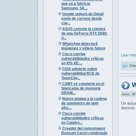
que va a fabricar
Samsung, SK...
Google quitará de Gmail
envío de correos desde
cue...
ASUS cancela la compra
de una GeForce RTX 5090:
tr...
WhatsApp detectará
imágenes y vídeos falsos
Cisco corrige
Leer más
vulnerabilidades críticas
en IOS XE:...
Etiq
CISA advierte sobre
vulnerabilidad RCE de
TeamCity...
W
CXMT se convierte en el
fabricante de memoria
DRAM...
lunes, 30
Nuevo ataque a la cadena
de suministro de npm
Un estu
afec...
dominio 
Cisco corrige
vulnerabilidades críticas
en Catalys...
Creador del ransomware
Ransom Cartel condenado