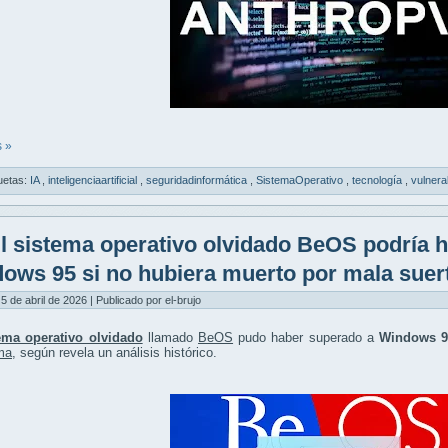
 »
uetas:
IA
,
inteligenciaartificial
,
seguridadinformática
,
SistemaOperativo
,
tecnología
,
vulnera
l sistema operativo olvidado BeOS podría 
ows 95 si no hubiera muerto por mala suer
5 de abril de 2026 | Publicado por el-brujo
ema operativo olvidado
llamado
BeOS
pudo haber superado a
Windows 9
ma
, según revela un análisis histórico.