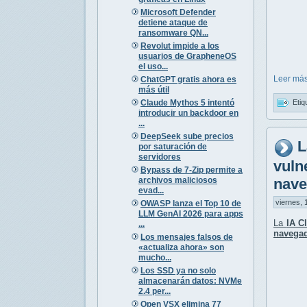
Microsoft Defender
detiene ataque de
ransomware QN...
Revolut impide a los
usuarios de GrapheneOS
el uso...
Leer más
ChatGPT gratis ahora es
más útil
Claude Mythos 5 intentó
Etiq
introducir un backdoor en
...
DeepSeek sube precios
L
por saturación de
servidores
vuln
Bypass de 7-Zip permite a
archivos maliciosos
nave
evad...
viernes, 
OWASP lanza el Top 10 de
LLM GenAI 2026 para apps
La
IA C
...
navega
Los mensajes falsos de
«actualiza ahora» son
mucho...
Los SSD ya no solo
almacenarán datos: NVMe
2.4 per...
Open VSX elimina 77