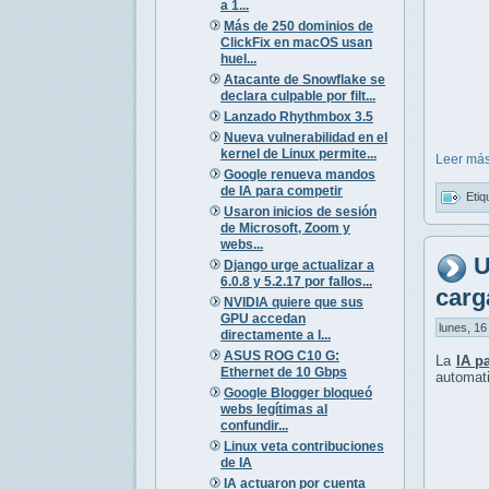
a 1...
Más de 250 dominios de
ClickFix en macOS usan
huel...
Atacante de Snowflake se
declara culpable por filt...
Lanzado Rhythmbox 3.5
Nueva vulnerabilidad en el
kernel de Linux permite...
Leer más
Google renueva mandos
de IA para competir
Etiq
Usaron inicios de sesión
de Microsoft, Zoom y
webs...
U
Django urge actualizar a
6.0.8 y 5.2.17 por fallos...
carg
NVIDIA quiere que sus
GPU accedan
lunes, 16
directamente a l...
ASUS ROG C10 G:
La
IA p
Ethernet de 10 Gbps
automat
Google Blogger bloqueó
webs legítimas al
confundir...
Linux veta contribuciones
de IA
IA actuaron por cuenta