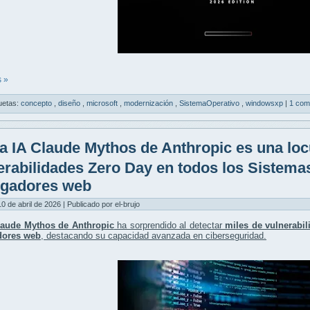
 »
uetas:
concepto
,
diseño
,
microsoft
,
modernización
,
SistemaOperativo
,
windowsxp
|
1 com
a IA Claude Mythos de Anthropic es una loc
erabilidades Zero Day en todos los Sistema
gadores web
10 de abril de 2026 | Publicado por el-brujo
laude Mythos de Anthropic
ha sorprendido al detectar
miles de vulnerabi
dores web
, destacando su capacidad avanzada en ciberseguridad.