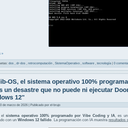
 »
uetas:
dos
,
dr-dos
,
retrocomputación
,
SistemaOperativo
,
software
,
tecnología
|
0 comenta
ib-OS, el sistema operativo 100% programa
es un desastre que no puede ni ejecutar Do
dows 12"
0 de marzo de 2026 | Publicado por el-brujo
 el
sistema operativo 100% programado por Vibe Coding y IA
, es u
do con un
Windows 12 fallido
. La programación con IA muestra
resultados