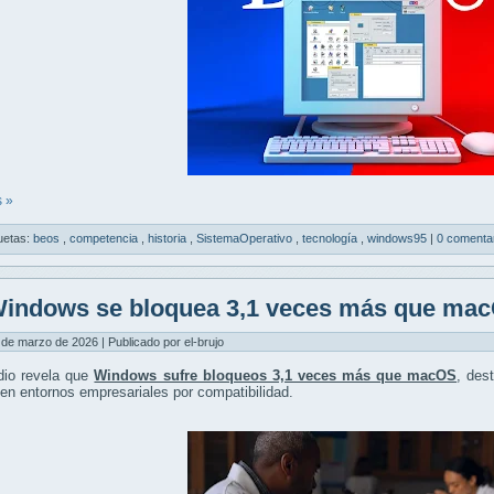
 »
uetas:
beos
,
competencia
,
historia
,
SistemaOperativo
,
tecnología
,
windows95
|
0 comenta
indows se bloquea 3,1 veces más que ma
 de marzo de 2026 | Publicado por el-brujo
dio revela que
Windows sufre bloqueos 3,1 veces más que macOS
, des
en entornos empresariales por compatibilidad.