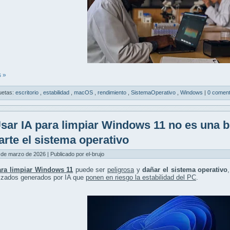
 »
uetas:
escritorio
,
estabilidad
,
macOS
,
rendimiento
,
SistemaOperativo
,
Windows
|
0 coment
sar IA para limpiar Windows 11 no es una 
arte el sistema operativo
 de marzo de 2026 | Publicado por el-brujo
ara limpiar Windows 11
puede ser
peligrosa
y
dañar el sistema operativo
izados generados por IA que
ponen en riesgo la estabilidad del PC
.