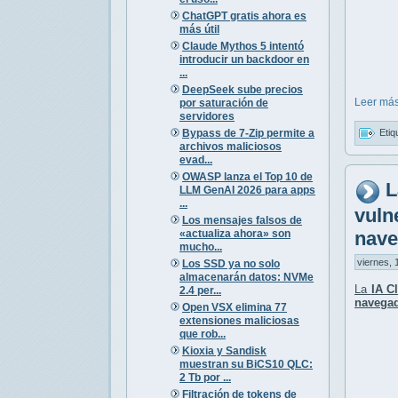
ChatGPT gratis ahora es
más útil
Claude Mythos 5 intentó
introducir un backdoor en
...
DeepSeek sube precios
Leer más
por saturación de
servidores
Bypass de 7-Zip permite a
Etiq
archivos maliciosos
evad...
OWASP lanza el Top 10 de
L
LLM GenAI 2026 para apps
...
vuln
Los mensajes falsos de
«actualiza ahora» son
nave
mucho...
viernes, 
Los SSD ya no solo
almacenarán datos: NVMe
La
IA C
2.4 per...
navega
Open VSX elimina 77
extensiones maliciosas
que rob...
Kioxia y Sandisk
muestran su BiCS10 QLC:
2 Tb por ...
Filtración de tokens de