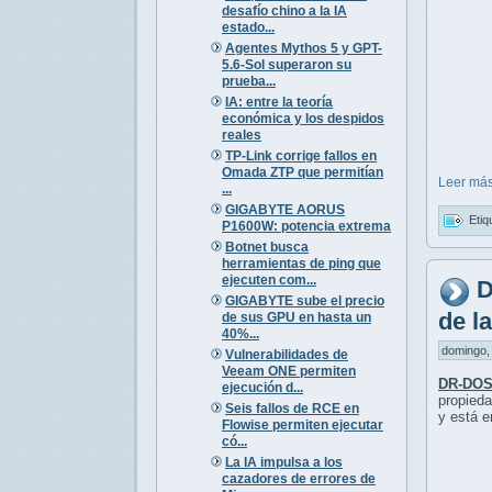
desafío chino a la IA
estado...
Agentes Mythos 5 y GPT-
5.6-Sol superaron su
prueba...
IA: entre la teoría
económica y los despidos
reales
TP-Link corrige fallos en
Omada ZTP que permitían
Leer más
...
GIGABYTE AORUS
Etiq
P1600W: potencia extrema
Botnet busca
herramientas de ping que
ejecuten com...
D
GIGABYTE sube el precio
de l
de sus GPU en hasta un
40%...
domingo, 
Vulnerabilidades de
Veeam ONE permiten
DR-DOS
ejecución d...
propieda
Seis fallos de RCE en
y está e
Flowise permiten ejecutar
có...
La IA impulsa a los
cazadores de errores de