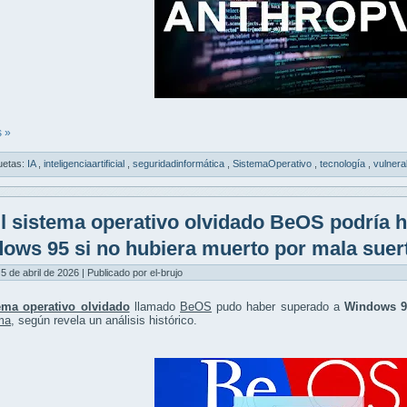
 »
uetas:
IA
,
inteligenciaartificial
,
seguridadinformática
,
SistemaOperativo
,
tecnología
,
vulnera
l sistema operativo olvidado BeOS podría 
ows 95 si no hubiera muerto por mala suer
5 de abril de 2026 | Publicado por el-brujo
ema operativo olvidado
llamado
BeOS
pudo haber superado a
Windows 9
ma
, según revela un análisis histórico.