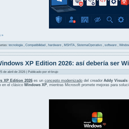
 »
uetas:
tecnologia
,
Compatibilidad
,
hardware
,
MSHTA
,
SistemaOperativo
,
software
,
Windo
indows XP Edition 2026: así debería ser W
5 de abril de 2026 | Publicado por el-brujo
s XP Edition 2026
es un
concepto modernizado
del creador
Addy Visuals
o en el clásico
Windows XP
, mientras Microsoft promete mejoras para soluci