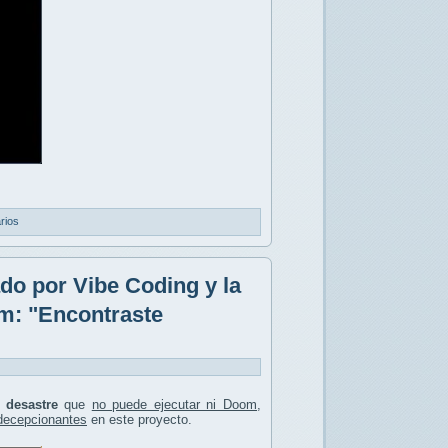
rios
do por Vibe Coding y la
om: "Encontraste
n
desastre
que
no puede ejecutar ni Doom
,
 decepcionantes
en este proyecto.