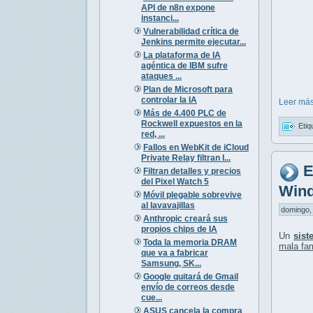
API de n8n expone
instanci...
Vulnerabilidad crítica de
Jenkins permite ejecutar...
La plataforma de IA
agéntica de IBM sufre
ataques ...
Plan de Microsoft para
controlar la IA
Leer más
Más de 4.400 PLC de
Rockwell expuestos en la
Etiq
red, ...
Fallos en WebKit de iCloud
Private Relay filtran I...
E
Filtran detalles y precios
del Pixel Watch 5
Wind
Móvil plegable sobrevive
al lavavajillas
domingo, 
Anthropic creará sus
propios chips de IA
Un
sist
Toda la memoria DRAM
mala fa
que va a fabricar
Samsung, SK...
Google quitará de Gmail
envío de correos desde
cue...
ASUS cancela la compra