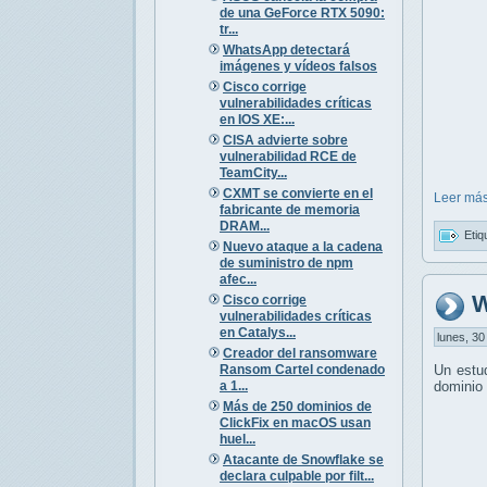
de una GeForce RTX 5090:
tr...
WhatsApp detectará
imágenes y vídeos falsos
Cisco corrige
vulnerabilidades críticas
en IOS XE:...
CISA advierte sobre
vulnerabilidad RCE de
TeamCity...
CXMT se convierte en el
Leer más
fabricante de memoria
DRAM...
Etiq
Nuevo ataque a la cadena
de suministro de npm
afec...
W
Cisco corrige
vulnerabilidades críticas
en Catalys...
lunes, 30
Creador del ransomware
Ransom Cartel condenado
Un estu
a 1...
dominio 
Más de 250 dominios de
ClickFix en macOS usan
huel...
Atacante de Snowflake se
declara culpable por filt...