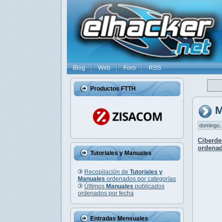
Blog
Web
Foro
RSS
Productos FTTH
M
domingo, 
Ciberde
ordenad
Tutoriales y Manuales
Recopilación de
Tutoriales y
Manuales
ordenados por categorías
Últimos
Manuales
publicados
ordenados por fecha
Entradas Mensuales