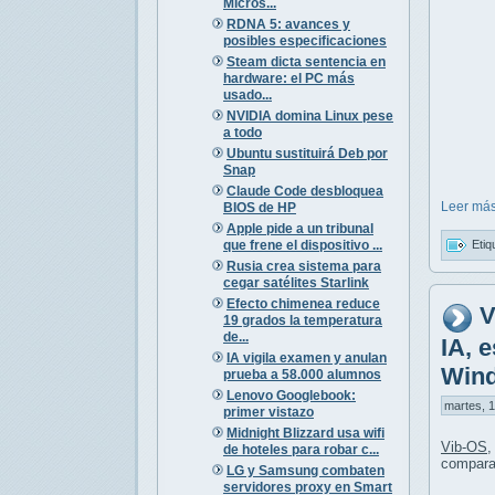
Micros...
RDNA 5: avances y
posibles especificaciones
Steam dicta sentencia en
hardware: el PC más
usado...
NVIDIA domina Linux pese
a todo
Ubuntu sustituirá Deb por
Snap
Claude Code desbloquea
Leer más
BIOS de HP
Apple pide a un tribunal
que frene el dispositivo ...
Etiq
Rusia crea sistema para
cegar satélites Starlink
Efecto chimenea reduce
V
19 grados la temperatura
de...
IA, 
IA vigila examen y anulan
Win
prueba a 58.000 alumnos
Lenovo Googlebook:
martes, 1
primer vistazo
Midnight Blizzard usa wifi
Vib-OS
,
de hoteles para robar c...
compara
LG y Samsung combaten
servidores proxy en Smart