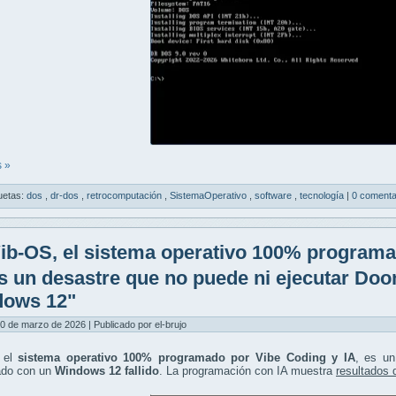
 »
uetas:
dos
,
dr-dos
,
retrocomputación
,
SistemaOperativo
,
software
,
tecnología
|
0 comenta
ib-OS, el sistema operativo 100% programa
es un desastre que no puede ni ejecutar Do
dows 12"
0 de marzo de 2026 | Publicado por el-brujo
 el
sistema operativo 100% programado por Vibe Coding y IA
, es u
do con un
Windows 12 fallido
. La programación con IA muestra
resultados