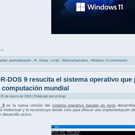
 »
uetas:
automatización
,
IA
,
riesgo
,
script
,
SistemaOperativo
,
Windows
|
0 comentarios
R-DOS 9 resucita el sistema operativo que 
a computación mundial
15 de marzo de 2026 | Publicado por el-brujo
 9
es la nueva versión del
sistema operativo basado en texto
desarroll
d intelectual y lo reconstruye desde cero para ofrecer una implementación
n desarrollo activo.