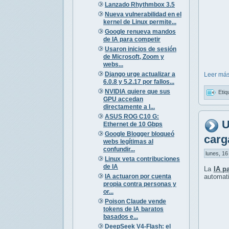
Lanzado Rhythmbox 3.5
Nueva vulnerabilidad en el
kernel de Linux permite...
Google renueva mandos
de IA para competir
Usaron inicios de sesión
de Microsoft, Zoom y
webs...
Django urge actualizar a
Leer más
6.0.8 y 5.2.17 por fallos...
NVIDIA quiere que sus
Etiq
GPU accedan
directamente a l...
ASUS ROG C10 G:
U
Ethernet de 10 Gbps
Google Blogger bloqueó
carg
webs legítimas al
confundir...
lunes, 16
Linux veta contribuciones
de IA
La
IA p
IA actuaron por cuenta
automat
propia contra personas y
or...
Poison Claude vende
tokens de IA baratos
basados e...
DeepSeek V4-Flash: el