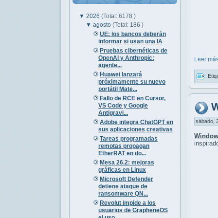
▼
2026
(Total: 6178 )
▼
agosto
(Total: 186 )
UE: los bancos deberán
informar si usan una IA
Pruebas cibernéticas de
OpenAI y Anthropic:
Leer más
agente...
Huawei lanzará
Etiq
próximamente su nuevo
portátil Mate...
Fallo de RCE en Cursor,
W
VS Code y Google
Antigravi...
sábado, 2
Adobe integra ChatGPT en
sus aplicaciones creativas
Window
Tareas programadas
inspirad
remotas propagan
EtherRAT en do...
Mesa 26.2: mejoras
gráficas en Linux
Microsoft Defender
detiene ataque de
ransomware QN...
Revolut impide a los
usuarios de GrapheneOS
el uso...