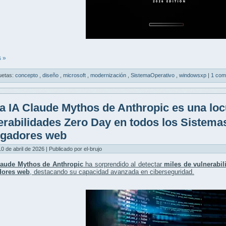
 »
uetas:
concepto
,
diseño
,
microsoft
,
modernización
,
SistemaOperativo
,
windowsxp
|
1 com
a IA Claude Mythos de Anthropic es una loc
erabilidades Zero Day en todos los Sistema
gadores web
10 de abril de 2026 | Publicado por el-brujo
laude Mythos de Anthropic
ha sorprendido al detectar
miles de vulnerabi
dores web
, destacando su capacidad avanzada en ciberseguridad.