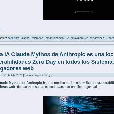
 »
uetas:
concepto
,
diseño
,
microsoft
,
modernización
,
SistemaOperativo
,
windowsxp
|
1 com
a IA Claude Mythos de Anthropic es una loc
erabilidades Zero Day en todos los Sistema
gadores web
10 de abril de 2026 | Publicado por el-brujo
laude Mythos de Anthropic
ha sorprendido al detectar
miles de vulnerabi
dores web
, destacando su capacidad avanzada en ciberseguridad.