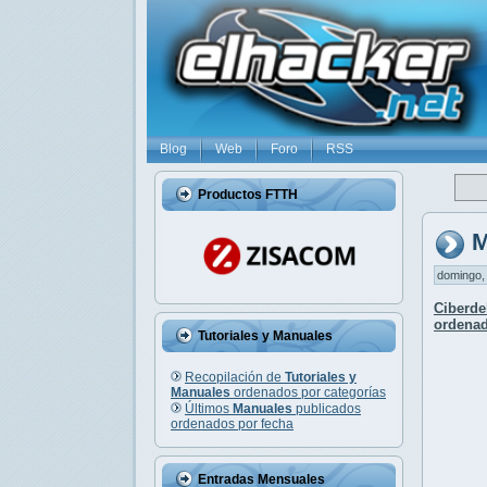
Blog
Web
Foro
RSS
Productos FTTH
M
domingo, 
Ciberde
ordenad
Tutoriales y Manuales
Recopilación de
Tutoriales y
Manuales
ordenados por categorías
Últimos
Manuales
publicados
ordenados por fecha
Entradas Mensuales