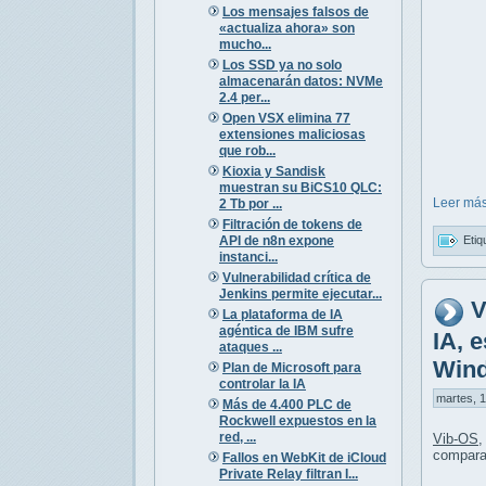
Los mensajes falsos de
«actualiza ahora» son
mucho...
Los SSD ya no solo
almacenarán datos: NVMe
2.4 per...
Open VSX elimina 77
extensiones maliciosas
que rob...
Kioxia y Sandisk
muestran su BiCS10 QLC:
Leer más
2 Tb por ...
Filtración de tokens de
API de n8n expone
Etiq
instanci...
Vulnerabilidad crítica de
Jenkins permite ejecutar...
V
La plataforma de IA
agéntica de IBM sufre
IA, 
ataques ...
Win
Plan de Microsoft para
controlar la IA
martes, 1
Más de 4.400 PLC de
Rockwell expuestos en la
red, ...
Vib-OS
,
compara
Fallos en WebKit de iCloud
Private Relay filtran I...