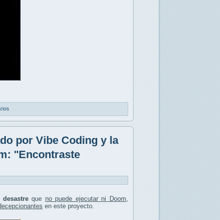
rios
do por Vibe Coding y la
om: "Encontraste
n
desastre
que
no puede ejecutar ni Doom
,
 decepcionantes
en este proyecto.