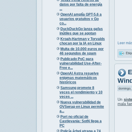
datos por falta de energía
...
OpenAI amplía GPT-5.6 a
usuarios gratuitos y Go
co...
DuckDuckGo lanza gafas
inútiles que se agotan
Kroah-Hartman y Torvalds
Leer más
chocan por la IA en Linux
Multa de 10.000 euros por
46 segundos de spam
Etiq
Publicado PoC para
vulnerabilidad Use-After-
Free e...
E
OpenAI Astra resuelve
enigmas matemáticos
Wind
históricos
Samsung promete 8
domingo, 
veces el rendimiento y 10
veces ...
Un
sist
Nueva vulnerabilidad de
mala fa
OVSwrap en Linux permite
a...
Port no oficial de
Castlevania: SotN llega a
PC
Policía árbol atrapa a 74