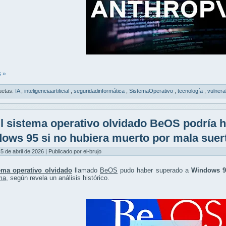
 »
uetas:
IA
,
inteligenciaartificial
,
seguridadinformática
,
SistemaOperativo
,
tecnología
,
vulnera
l sistema operativo olvidado BeOS podría 
ows 95 si no hubiera muerto por mala suer
5 de abril de 2026 | Publicado por el-brujo
ema operativo olvidado
llamado
BeOS
pudo haber superado a
Windows 9
ma
, según revela un análisis histórico.