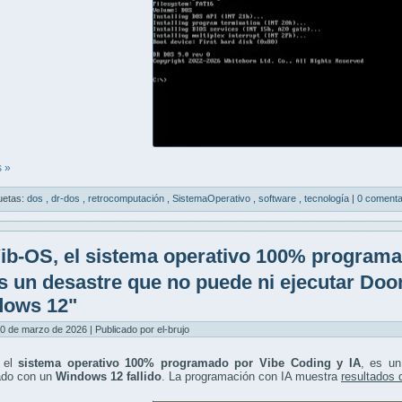
 »
uetas:
dos
,
dr-dos
,
retrocomputación
,
SistemaOperativo
,
software
,
tecnología
|
0 comenta
ib-OS, el sistema operativo 100% programa
es un desastre que no puede ni ejecutar Do
dows 12"
0 de marzo de 2026 | Publicado por el-brujo
 el
sistema operativo 100% programado por Vibe Coding y IA
, es u
do con un
Windows 12 fallido
. La programación con IA muestra
resultados