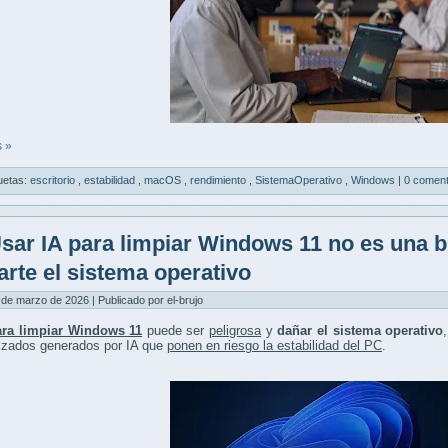
 »
uetas:
escritorio
,
estabilidad
,
macOS
,
rendimiento
,
SistemaOperativo
,
Windows
|
0 coment
sar IA para limpiar Windows 11 no es una 
arte el sistema operativo
 de marzo de 2026 | Publicado por el-brujo
ara limpiar Windows 11
puede ser
peligrosa
y
dañar el sistema operativo
izados generados por IA que
ponen en riesgo la estabilidad del PC
.