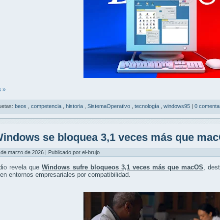
 »
uetas:
beos
,
competencia
,
historia
,
SistemaOperativo
,
tecnología
,
windows95
|
0 comenta
indows se bloquea 3,1 veces más que ma
 de marzo de 2026 | Publicado por el-brujo
dio revela que
Windows sufre bloqueos 3,1 veces más que macOS
, des
en entornos empresariales por compatibilidad.