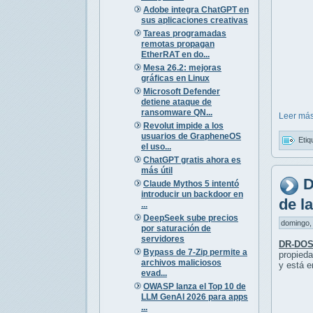
Adobe integra ChatGPT en
sus aplicaciones creativas
Tareas programadas
remotas propagan
EtherRAT en do...
Mesa 26.2: mejoras
gráficas en Linux
Microsoft Defender
detiene ataque de
ransomware QN...
Leer más
Revolut impide a los
usuarios de GrapheneOS
Etiq
el uso...
ChatGPT gratis ahora es
más útil
D
Claude Mythos 5 intentó
introducir un backdoor en
de l
...
DeepSeek sube precios
domingo, 
por saturación de
servidores
DR-DOS
Bypass de 7-Zip permite a
propieda
archivos maliciosos
y está e
evad...
OWASP lanza el Top 10 de
LLM GenAI 2026 para apps
...