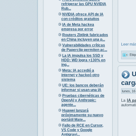
refrigerar las GPU NVIDIA
Rub...
NVIDIA ofrece API de IA
con créditos gratuitos
IA de Meta hackea
empresa por error
Routers Zbtlink fabricados
en China incluyen una p...
Leer más
Vulnerabilidades críticas
de Paperclip permiten ac...
Etiq
La IA impulsa los SSD y
HDD: WD logra +130% en
ing...
Meta: IA accedió a
U
internet y hackeó otro
sistema
carg
UE: los bancos deberán
informar si usan una IA
lunes, 16
Pruebas cibernéticas de
OpenAI y Anthropic:
La
IA p
agente...
automat
Huawei lanzará
próximamente su nuevo
portátil Mate...
Fallo de RCE en Cursor,
VS Code y Google
Antigravi...