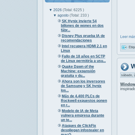
▼
2026
(Total: 6225 )
▼
agosto
(Total: 233 )
SK Hynix invierte 54
billones de wones en dos
fábr...
Disney Plus prueba IA de
Leer más
recomendaciones
Intel recupera HDMI 2.1 en
Etiq
Linux
Fallo de 18 años en SCTP
de Linux permitiría a usu...
W
Quake Dawn of the
Machine: expansión
sábado, 2
gratuita y du...
Ahora son los inversores
Window
de Samsung y SK hynix
inspirad
los...
Más de 4.400 PLCs de
Rockwell expuestos ponen
en r...
Modelo de IA de Meta
vulnera empresa durante
un te...
Ataques de ClickFix
despliegan infostealer en
macO...