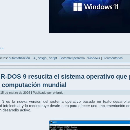
 »
uetas:
automatización
,
IA
,
riesgo
,
script
,
SistemaOperativo
,
Windows
|
0 comentarios
R-DOS 9 resucita el sistema operativo que 
a computación mundial
15 de marzo de 2026 | Publicado por el-brujo
 9
es la nueva versión del
sistema operativo basado en texto
desarroll
d intelectual y lo reconstruye desde cero para ofrecer una implementación
n desarrollo activo.