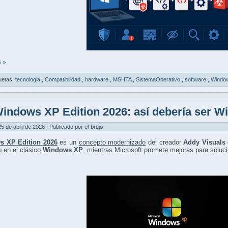
 »
uetas:
tecnologia
,
Compatibilidad
,
hardware
,
MSHTA
,
SistemaOperativo
,
software
,
Windo
indows XP Edition 2026: así debería ser W
5 de abril de 2026 | Publicado por el-brujo
s XP Edition 2026
es un
concepto modernizado
del creador
Addy Visuals
o en el clásico
Windows XP
, mientras Microsoft promete mejoras para soluci