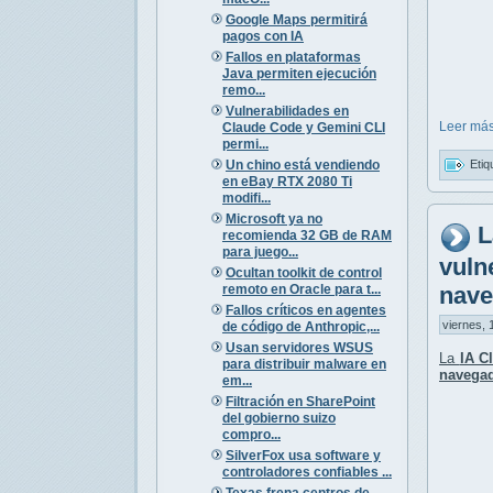
Google Maps permitirá
pagos con IA
Fallos en plataformas
Java permiten ejecución
remo...
Vulnerabilidades en
Leer más
Claude Code y Gemini CLI
permi...
Un chino está vendiendo
Etiq
en eBay RTX 2080 Ti
modifi...
Microsoft ya no
L
recomienda 32 GB de RAM
para juego...
vuln
Ocultan toolkit de control
remoto en Oracle para t...
nave
Fallos críticos en agentes
viernes, 
de código de Anthropic,...
Usan servidores WSUS
La
IA C
para distribuir malware en
navega
em...
Filtración en SharePoint
del gobierno suizo
compro...
SilverFox usa software y
controladores confiables ...
Texas frena centros de