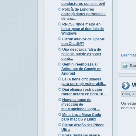
conductores con el móvil
Policía de Londres
entregó datos personales
de una...
RPCS3 rinde mejor en
Linux pese al dominio de
Windows
Filtran altavoz de OpenAI
con ChatGPT
Una descarga falsa de
película puede exponer
Leer más
contr...
Gemini reemplaza al
Etiq
Asistente de Google en
Android
La IA tiene dificultades
W
para corregir vulnerabili...
Digi elimina restricción
router neutro en fibra 10...
lunes, 30
Nuevo ataque de
Un estu
inyección de
dominio 
interrupciones logra ...
Meta lanza Muse Code
para macOS y Linux
Filtran diseño del iPhone
Ultra
Frore Systems quiere