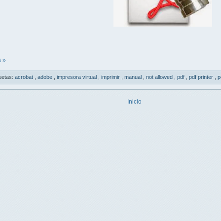
 »
uetas:
acrobat
,
adobe
,
impresora virtual
,
imprimir
,
manual
,
not allowed
,
pdf
,
pdf printer
,
p
Inicio