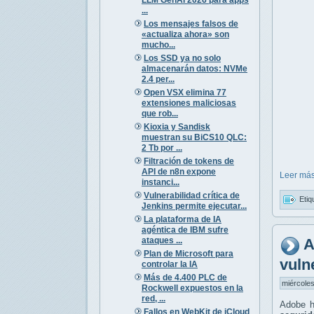
...
Los mensajes falsos de
«actualiza ahora» son
mucho...
Los SSD ya no solo
almacenarán datos: NVMe
2.4 per...
Open VSX elimina 77
extensiones maliciosas
que rob...
Kioxia y Sandisk
muestran su BiCS10 QLC:
2 Tb por ...
Filtración de tokens de
API de n8n expone
Leer más
instanci...
Vulnerabilidad crítica de
Etiq
Jenkins permite ejecutar...
La plataforma de IA
agéntica de IBM sufre
ataques ...
A
Plan de Microsoft para
vuln
controlar la IA
Más de 4.400 PLC de
miércoles
Rockwell expuestos en la
red, ...
Adobe h
Fallos en WebKit de iCloud