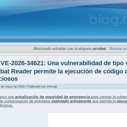
Mostrando entradas con la etiqueta
acrobat
.
Mostrar to
VE-2026-34621: Una vulnerabilidad de tipo
bat Reader permite la ejecución de código 
ciosos
 de mayo de 2026 | Publicado por el-brujo
anzó una
actualización de seguridad de emergencia
para corregir la vulne
 de contaminación de prototipos
explotado activamente
que permite la
ejecu
iciosos.