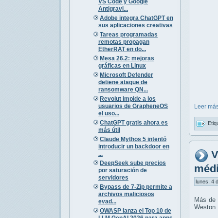
VS Code y Google
Antigravi...
Adobe integra ChatGPT en
sus aplicaciones creativas
Tareas programadas
remotas propagan
EtherRAT en do...
Mesa 26.2: mejoras
gráficas en Linux
Microsoft Defender
detiene ataque de
ransomware QN...
Revolut impide a los
usuarios de GrapheneOS
Leer más
el uso...
ChatGPT gratis ahora es
Etiq
más útil
Claude Mythos 5 intentó
introducir un backdoor en
V
...
DeepSeek sube precios
médi
por saturación de
servidores
lunes, 4 
Bypass de 7-Zip permite a
archivos maliciosos
Más de 3
evad...
Weston 
OWASP lanza el Top 10 de
LLM GenAI 2026 para apps