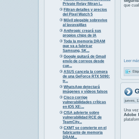
segurid
Private Relay filtran I...
que cual
Filtran detalles y precios
del Pixel Watch 5
Móvil plegable sobrevive
al lavavajillas
Anthropic creará sus
propios chips de IA
Toda la memoria DRAM
que va a fabricar
Samsung, SK...
Google quitará de Gmail
Leer más
envío de correos desde
cue...
ASUS cancela la compra
Etiq
de una GeForce RTX 5090:
tr...
WhatsApp detectará
G
imágenes y vídeos falsos
Cisco corrige
jueves, 1
vulnerabilidades críticas
en IOS XE:...
Una vez 
CISA advierte sobre
Adobe 
vulnerabilidad RCE de
platafo
TeamCity...
CXMT se convierte en el
fabricante de memoria
DRAM...