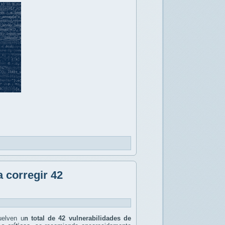
 corregir 42
uelven u
n total de 42 vulnerabilidades de