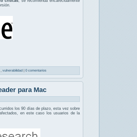
o críticas
, se recomienda encarecidamente
rsión.
d
,
vulnerabilidad
|
0 comentarios
eader para Mac
curridos los 90 días de plazo, esta vez sobre
afectados, en este caso los usuarios de la