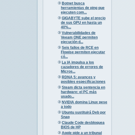
Botnet busca
herramientas de ping que
ejecuten com...
GIGABYTE sube el precio
de sus GPU en hasta un
40%...
Vulnerabilidades de
Veeam ONE permiten
ejecución d...
Seis fallos de RCE en
Flowise permiten ejecutar
có...
La IA impulsa a los
cazadores de errores de
Micros...
RDNA 5: avances y
posibles especificaciones
Steam dicta sentencia en
hardware: el PC más
usado...
NVIDIA domina Linux pese
a todo
Ubuntu sustituirá Deb por
Snap
Claude Code desbloquea
BIOS de HP
Apple pide a un tribunal