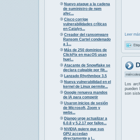
Nuevo ataque a la cadena
de suministro de npm
afec...
Cisco corrige
vulnerabilidades críticas
en Catalys...
Leer más
Creador del ransomware
Ransom Cartel condenado
a 1...
Etiq
Más de 250 dominios de
ClickFix en macOS usan
huel...
D
Atacante de Snowflake se
declara culpable por filt...
miércoles
Lanzado Rhythmbox 3.5
Nueva vulnerabilidad en el
Los arc
kernel de Linux permite...
pueden l
Google renueva mandos
son sis
de IA para competir
Usaron inicios de sesión
de Microsoft, Zoom y
webs...
Django urge actualizar a
6.0.8 y 5.2.17 por fallos...
NVIDIA quiere que sus
GPU accedan
directamente a l...