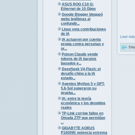
ASUS ROG C10 G:
Ethernet de 10 Gbps
Google Blogger bloqueó
webs legítimas al
confundir...
Linux veta contribuciones
de IA
Leer más
IA actuaron por cuenta
propia contra personas y
Etiq
or...
Poison Claude vende
tokens de IA baratos
basados e...
DeepSeek V4-Flash: el
desafío chino a la IA
estado...
Agentes Mythos 5 y GPT-
5.6-Sol superaron su
prueba...
IA: entre la teoría
económica y los despidos
reales
TP-Link corrige fallos en
Omada ZTP que permitían
...
GIGABYTE AORUS
P1600W: potencia extrema