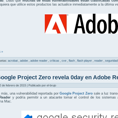
ad
. Dado que
muchas de estas vulnerabilidades están clasificadas com
quiera que utilice estos productos las actualice inmediatamente a la última ve
 »
uetas:
acrobat
,
adobe
,
adobe reader
,
críticas
,
cve
,
flash
,
flash player
,
reader
,
segurida
oogle Project Zero revela 0day en Adobe R
2 de febrero de 2015 | Publicado por el-brujo
más, una vulnerabilidad reportada por
Google Project Zero
sale a luz trans
Reader
y podría permitir a un atacante tomar el control de los sistemas 
rma Mac.