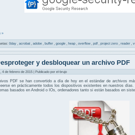
 »
uetas:
0day
,
acrobat
,
adobe
,
buffer
,
google
,
heap
,
overflow
,
pdf
,
project zero
,
reader
,
v
esproteger y desbloquear un archivo PDF
, 4 de febrero de 2015 | Publicado por el-brujo
hivos PDF se han convertido a día de hoy en el estándar de archivos más
eerse en prácticamente todos los dispositivos existentes en nuestros días.
temas basados en Android o IOs, ordenadores tanto si están basados en si