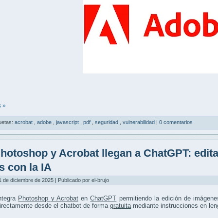
 »
uetas:
acrobat
,
adobe
,
javascript
,
pdf
,
seguridad
,
vulnerabilidad
|
0 comentarios
hotoshop y Acrobat llegan a ChatGPT: edit
s con la IA
1 de diciembre de 2025 | Publicado por el-brujo
ntegra
Photoshop y Acrobat
en
ChatGPT
permitiendo la edición de imágen
irectamente desde el chatbot de forma
gratuita
mediante instrucciones en leng