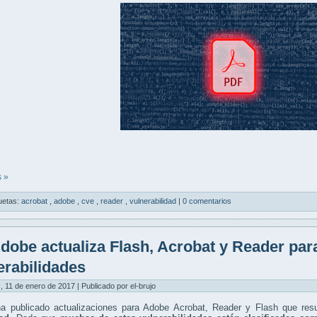
 »
uetas:
acrobat
,
adobe
,
cve
,
reader
,
vulnerabilidad
|
0 comentarios
dobe actualiza Flash, Acrobat y Reader para
erabilidades
, 11 de enero de 2017 | Publicado por el-brujo
a publicado actualizaciones para Adobe Acrobat, Reader y Flash que res