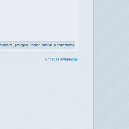
dfcreator
,
protegido
,
reader
,
tutorial
|
0 comentarios
Entradas antiguas