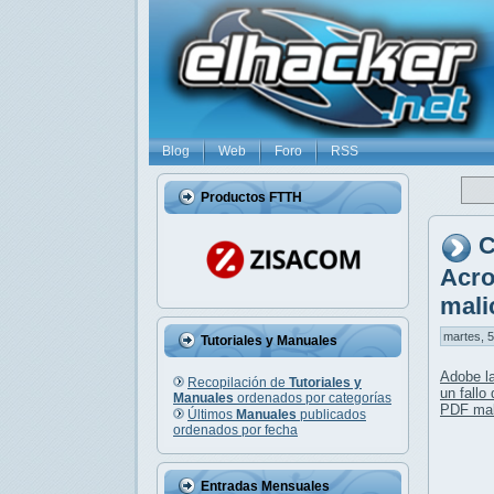
Blog
Web
Foro
RSS
Productos FTTH
C
Acro
mali
martes, 5
Tutoriales y Manuales
Adobe l
Recopilación de
Tutoriales y
un fallo
Manuales
ordenados por categorías
PDF mal
Últimos
Manuales
publicados
ordenados por fecha
Entradas Mensuales