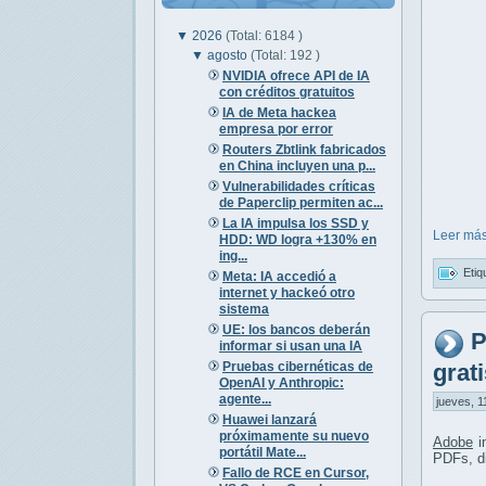
▼
2026
(Total: 6184 )
▼
agosto
(Total: 192 )
NVIDIA ofrece API de IA
con créditos gratuitos
IA de Meta hackea
empresa por error
Routers Zbtlink fabricados
en China incluyen una p...
Vulnerabilidades críticas
de Paperclip permiten ac...
La IA impulsa los SSD y
Leer más
HDD: WD logra +130% en
ing...
Etiq
Meta: IA accedió a
internet y hackeó otro
sistema
UE: los bancos deberán
P
informar si usan una IA
Pruebas cibernéticas de
grati
OpenAI y Anthropic:
agente...
jueves, 1
Huawei lanzará
próximamente su nuevo
Adobe
i
portátil Mate...
PDFs, d
Fallo de RCE en Cursor,