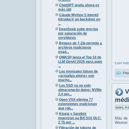
ChatGPT gratis ahora es
más útil
Claude Mythos 5 intentó
introducir un backdoor en
...
DeepSeek sube precios
por saturación de
servidores
Bypass de 7-Zip permite a
archivos maliciosos
evad...
OWASP lanza el Top 10 de
LLM GenAI 2026 para apps
Leer más
...
Los mensajes falsos de
Etiq
«actualiza ahora» son
mucho...
Los SSD ya no solo
almacenarán datos: NVMe
V
2.4 per...
médi
Open VSX elimina 77
extensiones maliciosas
lunes, 4 
que rob...
Kioxia y Sandisk
muestran su BiCS10 QLC:
Más de 3
2 Tb por ...
Weston 
Filtración de tokens de