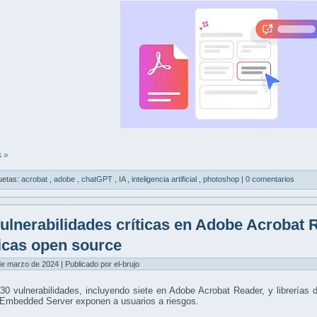
 »
uetas:
acrobat
,
adobe
,
chatGPT
,
IA
,
inteligencia artificial
,
photoshop
|
0 comentarios
ulnerabilidades críticas en Adobe Acrobat R
cas open source
de marzo de 2024 | Publicado por el-brujo
0 vulnerabilidades, incluyendo siete en Adobe Acrobat Reader, y librerías 
Embedded Server exponen a usuarios a riesgos.