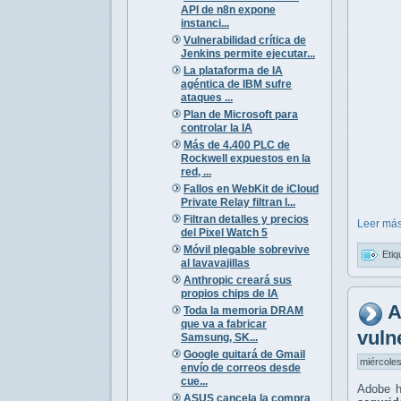
API de n8n expone
instanci...
Vulnerabilidad crítica de
Jenkins permite ejecutar...
La plataforma de IA
agéntica de IBM sufre
ataques ...
Plan de Microsoft para
controlar la IA
Más de 4.400 PLC de
Rockwell expuestos en la
red, ...
Fallos en WebKit de iCloud
Private Relay filtran I...
Filtran detalles y precios
Leer más
del Pixel Watch 5
Móvil plegable sobrevive
Etiq
al lavavajillas
Anthropic creará sus
propios chips de IA
A
Toda la memoria DRAM
que va a fabricar
vuln
Samsung, SK...
Google quitará de Gmail
miércoles
envío de correos desde
cue...
Adobe h
ASUS cancela la compra