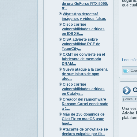
segurid
de una GeForce RTX 5090:
que cual
tr...
WhatsApp detectará
imágenes y vídeos falsos
Cisco corrige
vulnerabilidades críticas
en IOS XE:...
CISA advierte sobre
vulnerabilidad RCE de
TeamCity...
CXMT se convierte en el
fabricante de memoria
Leer más
DRAM...
Nuevo ataque a la cadena
Etiq
de suministro de npm
afec...
Cisco corrige
G
vulnerabilidades críticas
en Catalys...
Creador del ransomware
jueves, 1
Ransom Cartel condenado
Una vez 
a 1...
Adobe 
Más de 250 dominios de
platafo
ClickFix en macOS usan
huel...
Atacante de Snowflake se
declara culpable por filt...