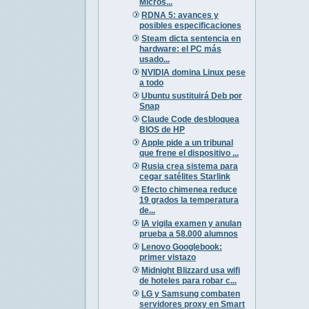
Micros...
RDNA 5: avances y
posibles especificaciones
Steam dicta sentencia en
hardware: el PC más
usado...
NVIDIA domina Linux pese
a todo
Ubuntu sustituirá Deb por
Snap
Claude Code desbloquea
BIOS de HP
Apple pide a un tribunal
que frene el dispositivo ...
Rusia crea sistema para
cegar satélites Starlink
Efecto chimenea reduce
19 grados la temperatura
de...
IA vigila examen y anulan
prueba a 58.000 alumnos
Lenovo Googlebook:
primer vistazo
Midnight Blizzard usa wifi
de hoteles para robar c...
LG y Samsung combaten
servidores proxy en Smart