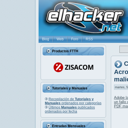
Blog
Web
Foro
RSS
Productos FTTH
C
Acro
mali
martes, 5
Tutoriales y Manuales
Adobe l
Recopilación de
Tutoriales y
un fallo
Manuales
ordenados por categorías
PDF mal
Últimos
Manuales
publicados
ordenados por fecha
Entradas Mensuales