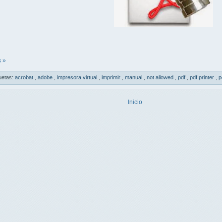
 »
uetas:
acrobat
,
adobe
,
impresora virtual
,
imprimir
,
manual
,
not allowed
,
pdf
,
pdf printer
,
p
Inicio