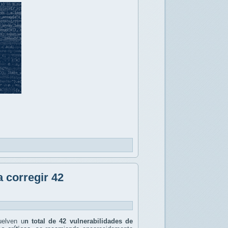
 corregir 42
uelven u
n total de 42 vulnerabilidades de