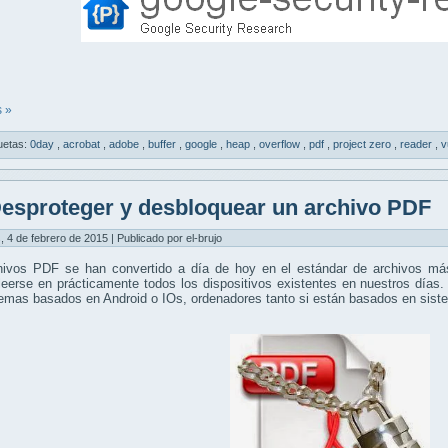
 »
uetas:
0day
,
acrobat
,
adobe
,
buffer
,
google
,
heap
,
overflow
,
pdf
,
project zero
,
reader
,
v
esproteger y desbloquear un archivo PDF
, 4 de febrero de 2015 | Publicado por el-brujo
hivos PDF se han convertido a día de hoy en el estándar de archivos más
eerse en prácticamente todos los dispositivos existentes en nuestros días.
temas basados en Android o IOs, ordenadores tanto si están basados en si