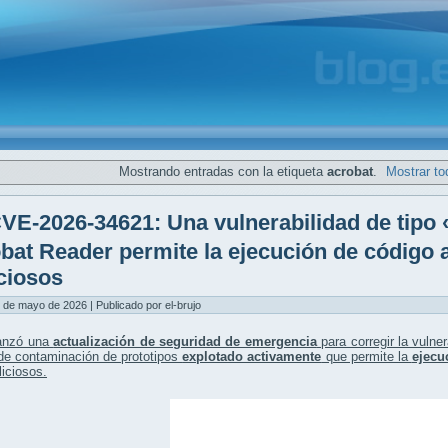
Mostrando entradas con la etiqueta
acrobat
.
Mostrar to
VE-2026-34621: Una vulnerabilidad de tipo
bat Reader permite la ejecución de código 
ciosos
 de mayo de 2026 | Publicado por el-brujo
anzó una
actualización de seguridad de emergencia
para corregir la vulne
 de contaminación de prototipos
explotado activamente
que permite la
ejecu
iciosos.