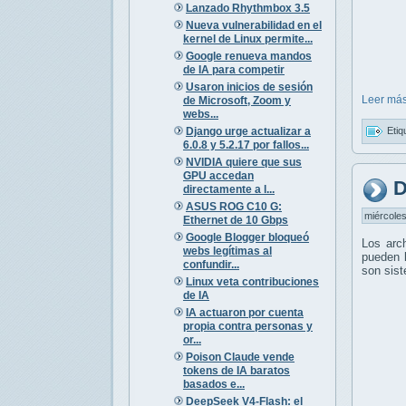
Lanzado Rhythmbox 3.5
Nueva vulnerabilidad en el
kernel de Linux permite...
Google renueva mandos
de IA para competir
Usaron inicios de sesión
Leer más
de Microsoft, Zoom y
webs...
Django urge actualizar a
Etiq
6.0.8 y 5.2.17 por fallos...
NVIDIA quiere que sus
GPU accedan
D
directamente a l...
ASUS ROG C10 G:
miércoles
Ethernet de 10 Gbps
Google Blogger bloqueó
Los arc
webs legítimas al
pueden l
confundir...
son sis
Linux veta contribuciones
de IA
IA actuaron por cuenta
propia contra personas y
or...
Poison Claude vende
tokens de IA baratos
basados e...
DeepSeek V4-Flash: el