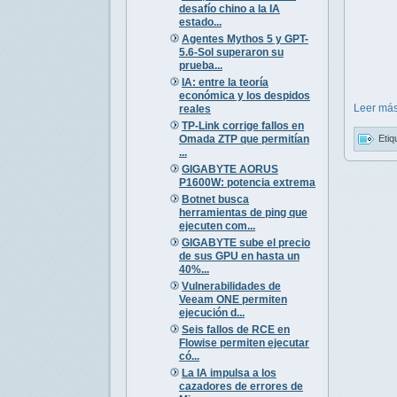
desafío chino a la IA
estado...
Agentes Mythos 5 y GPT-
5.6-Sol superaron su
prueba...
IA: entre la teoría
económica y los despidos
Leer más
reales
TP-Link corrige fallos en
Omada ZTP que permitían
Etiq
...
GIGABYTE AORUS
P1600W: potencia extrema
Botnet busca
herramientas de ping que
ejecuten com...
GIGABYTE sube el precio
de sus GPU en hasta un
40%...
Vulnerabilidades de
Veeam ONE permiten
ejecución d...
Seis fallos de RCE en
Flowise permiten ejecutar
có...
La IA impulsa a los
cazadores de errores de