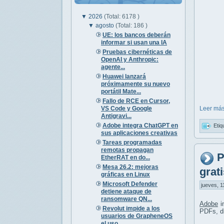
▼
2026
(Total: 6178 )
▼
agosto
(Total: 186 )
UE: los bancos deberán
informar si usan una IA
Pruebas cibernéticas de
OpenAI y Anthropic:
agente...
Huawei lanzará
próximamente su nuevo
portátil Mate...
Fallo de RCE en Cursor,
VS Code y Google
Leer más
Antigravi...
Adobe integra ChatGPT en
Etiq
sus aplicaciones creativas
Tareas programadas
remotas propagan
P
EtherRAT en do...
Mesa 26.2: mejoras
grati
gráficas en Linux
Microsoft Defender
jueves, 1
detiene ataque de
ransomware QN...
Adobe
i
Revolut impide a los
PDFs, d
usuarios de GrapheneOS
el uso...