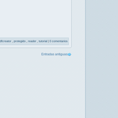
dfcreator
,
protegido
,
reader
,
tutorial
|
0 comentarios
Entradas antiguas