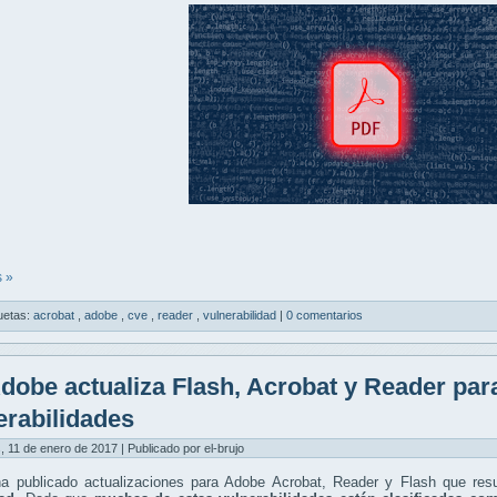
 »
uetas:
acrobat
,
adobe
,
cve
,
reader
,
vulnerabilidad
|
0 comentarios
dobe actualiza Flash, Acrobat y Reader para
erabilidades
, 11 de enero de 2017 | Publicado por el-brujo
a publicado actualizaciones para Adobe Acrobat, Reader y Flash que res