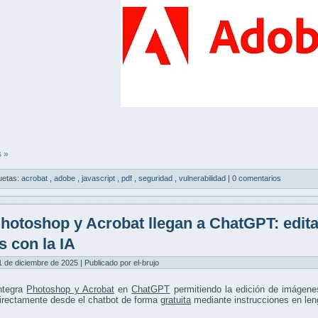
 »
uetas:
acrobat
,
adobe
,
javascript
,
pdf
,
seguridad
,
vulnerabilidad
|
0 comentarios
hotoshop y Acrobat llegan a ChatGPT: edit
s con la IA
1 de diciembre de 2025 | Publicado por el-brujo
ntegra
Photoshop y Acrobat
en
ChatGPT
permitiendo la edición de imágen
irectamente desde el chatbot de forma
gratuita
mediante instrucciones en leng