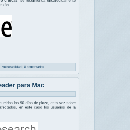
o críticas
, se recomienda encarecidamente
rsión.
d
,
vulnerabilidad
|
0 comentarios
eader para Mac
curridos los 90 días de plazo, esta vez sobre
afectados, en este caso los usuarios de la