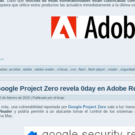
ad
. Dado que
muchas de estas vulnerabilidades están clasificadas com
quiera que utilice estos productos las actualice inmediatamente a la última ve
 »
uetas:
acrobat
,
adobe
,
adobe reader
,
críticas
,
cve
,
flash
,
flash player
,
reader
,
segurida
oogle Project Zero revela 0day en Adobe R
2 de febrero de 2015 | Publicado por el-brujo
más, una vulnerabilidad reportada por
Google Project Zero
sale a luz trans
Reader
y podría permitir a un atacante tomar el control de los sistemas 
rma Mac.