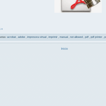
 »
uetas:
acrobat
,
adobe
,
impresora virtual
,
imprimir
,
manual
,
not allowed
,
pdf
,
pdf printer
,
p
Inicio