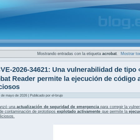
Mostrando entradas con la etiqueta
acrobat
.
Mostrar to
VE-2026-34621: Una vulnerabilidad de tipo
bat Reader permite la ejecución de código 
ciosos
 de mayo de 2026 | Publicado por el-brujo
anzó una
actualización de seguridad de emergencia
para corregir la vulne
 de contaminación de prototipos
explotado activamente
que permite la
ejecu
iciosos.