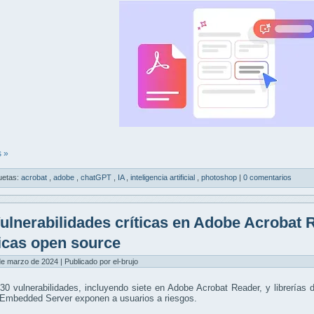
 »
uetas:
acrobat
,
adobe
,
chatGPT
,
IA
,
inteligencia artificial
,
photoshop
|
0 comentarios
ulnerabilidades críticas en Adobe Acrobat R
cas open source
de marzo de 2024 | Publicado por el-brujo
0 vulnerabilidades, incluyendo siete en Adobe Acrobat Reader, y librerías 
Embedded Server exponen a usuarios a riesgos.