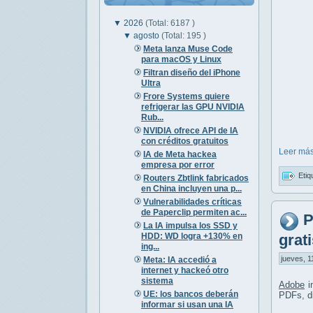
▼
2026
(Total: 6187 )
▼
agosto
(Total: 195 )
Meta lanza Muse Code
para macOS y Linux
Filtran diseño del iPhone
Ultra
Frore Systems quiere
refrigerar las GPU NVIDIA
Rub...
NVIDIA ofrece API de IA
con créditos gratuitos
Leer más
IA de Meta hackea
empresa por error
Etiq
Routers Zbtlink fabricados
en China incluyen una p...
Vulnerabilidades críticas
de Paperclip permiten ac...
P
La IA impulsa los SSD y
HDD: WD logra +130% en
grati
ing...
jueves, 1
Meta: IA accedió a
internet y hackeó otro
sistema
Adobe
i
UE: los bancos deberán
PDFs, d
informar si usan una IA