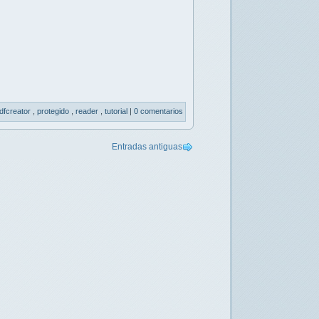
dfcreator
,
protegido
,
reader
,
tutorial
|
0 comentarios
Entradas antiguas