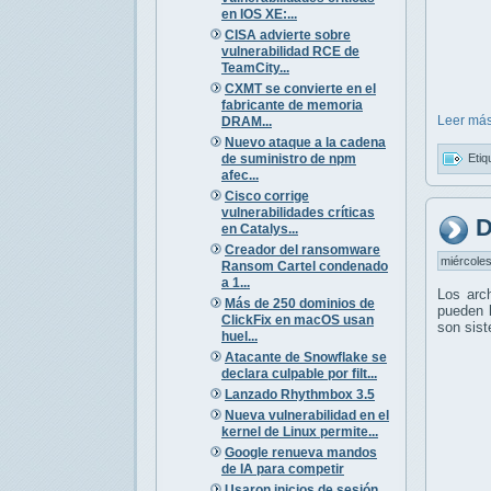
en IOS XE:...
CISA advierte sobre
vulnerabilidad RCE de
TeamCity...
CXMT se convierte en el
fabricante de memoria
Leer más
DRAM...
Nuevo ataque a la cadena
de suministro de npm
Etiq
afec...
Cisco corrige
vulnerabilidades críticas
D
en Catalys...
Creador del ransomware
miércoles
Ransom Cartel condenado
a 1...
Los arc
Más de 250 dominios de
pueden l
ClickFix en macOS usan
son sis
huel...
Atacante de Snowflake se
declara culpable por filt...
Lanzado Rhythmbox 3.5
Nueva vulnerabilidad en el
kernel de Linux permite...
Google renueva mandos
de IA para competir
Usaron inicios de sesión