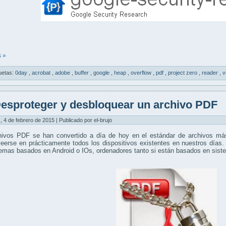
 »
uetas:
0day
,
acrobat
,
adobe
,
buffer
,
google
,
heap
,
overflow
,
pdf
,
project zero
,
reader
,
v
esproteger y desbloquear un archivo PDF
, 4 de febrero de 2015 | Publicado por el-brujo
hivos PDF se han convertido a día de hoy en el estándar de archivos más
eerse en prácticamente todos los dispositivos existentes en nuestros días.
temas basados en Android o IOs, ordenadores tanto si están basados en si