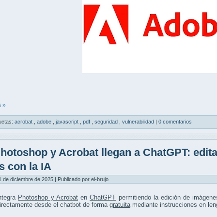
 »
uetas:
acrobat
,
adobe
,
javascript
,
pdf
,
seguridad
,
vulnerabilidad
|
0 comentarios
hotoshop y Acrobat llegan a ChatGPT: edit
s con la IA
1 de diciembre de 2025 | Publicado por el-brujo
ntegra
Photoshop y Acrobat
en
ChatGPT
permitiendo la edición de imágen
irectamente desde el chatbot de forma
gratuita
mediante instrucciones en leng