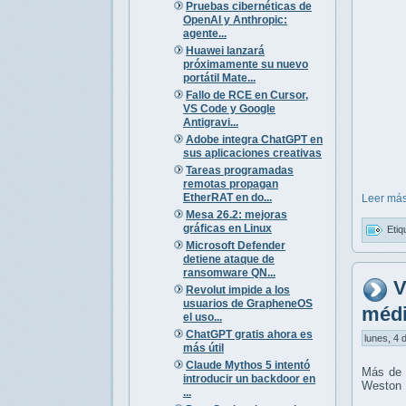
Pruebas cibernéticas de
OpenAI y Anthropic:
agente...
Huawei lanzará
próximamente su nuevo
portátil Mate...
Fallo de RCE en Cursor,
VS Code y Google
Antigravi...
Adobe integra ChatGPT en
sus aplicaciones creativas
Tareas programadas
remotas propagan
EtherRAT en do...
Leer más
Mesa 26.2: mejoras
gráficas en Linux
Etiq
Microsoft Defender
detiene ataque de
ransomware QN...
V
Revolut impide a los
usuarios de GrapheneOS
médi
el uso...
ChatGPT gratis ahora es
lunes, 4 
más útil
Claude Mythos 5 intentó
Más de 3
introducir un backdoor en
Weston 
...