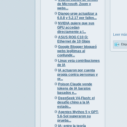
de Microsoft, Zoom y
webs...
Django urge actualizar a
6.0.8 y 5.2.17 por fallos...
NVIDIA quiere que sus
GPU accedan
directamente a l...
Leer más
ASUS ROG C10 G:
Ethernet de 10 Gbps
Etiq
Google Blogger bloqueó
webs legítimas al
confundir...
Linux veta contribuciones
de IA
IA actuaron por cuenta
propia contra personas y
or...
Poison Claude vende
tokens de IA baratos
basados e...
DeepSeek V4-Flash: el
desafío chino a la IA
estado...
Agentes Mythos 5 y GPT-
5.6-Sol superaron su
prueba...
IA: entre la teoría