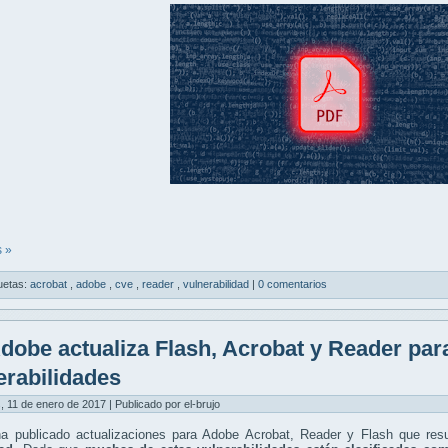
 »
uetas:
acrobat
,
adobe
,
cve
,
reader
,
vulnerabilidad
|
0 comentarios
dobe actualiza Flash, Acrobat y Reader para
erabilidades
, 11 de enero de 2017 | Publicado por el-brujo
a publicado actualizaciones para Adobe Acrobat, Reader y Flash que res