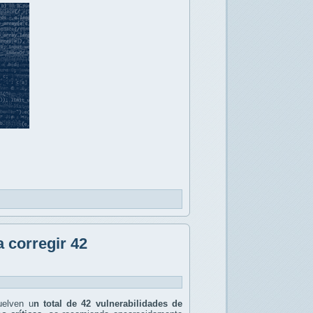
 corregir 42
uelven u
n total de 42 vulnerabilidades de