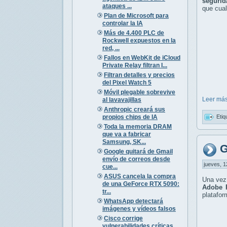
segurid
ataques ...
que cual
Plan de Microsoft para
controlar la IA
Más de 4.400 PLC de
Rockwell expuestos en la
red, ...
Fallos en WebKit de iCloud
Private Relay filtran I...
Filtran detalles y precios
del Pixel Watch 5
Móvil plegable sobrevive
Leer más
al lavavajillas
Anthropic creará sus
propios chips de IA
Etiq
Toda la memoria DRAM
que va a fabricar
Samsung, SK...
G
Google quitará de Gmail
envío de correos desde
jueves, 1
cue...
ASUS cancela la compra
Una vez 
de una GeForce RTX 5090:
Adobe 
tr...
platafo
WhatsApp detectará
imágenes y vídeos falsos
Cisco corrige
vulnerabilidades críticas