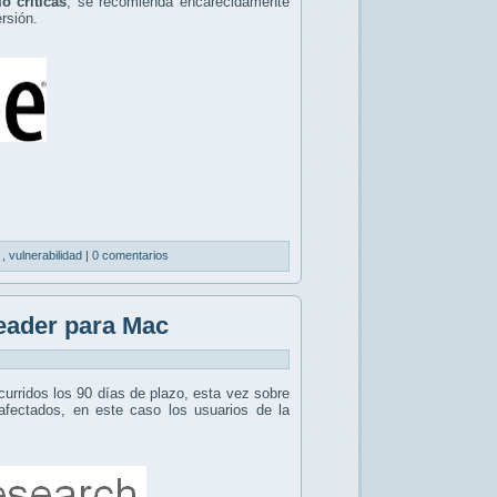
o críticas
, se recomienda encarecidamente
rsión.
d
,
vulnerabilidad
|
0 comentarios
eader para Mac
curridos los 90 días de plazo, esta vez sobre
afectados, en este caso los usuarios de la