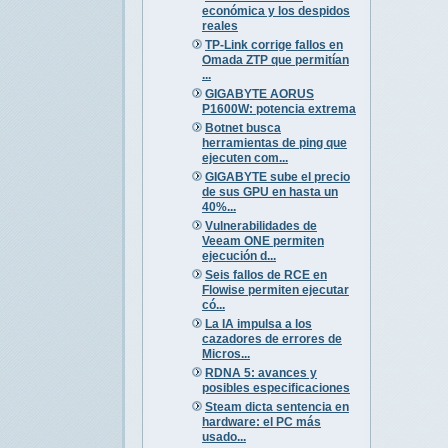
económica y los despidos
reales
TP-Link corrige fallos en
Omada ZTP que permitían
...
GIGABYTE AORUS
P1600W: potencia extrema
Botnet busca
herramientas de ping que
ejecuten com...
GIGABYTE sube el precio
de sus GPU en hasta un
40%...
Vulnerabilidades de
Veeam ONE permiten
ejecución d...
Seis fallos de RCE en
Flowise permiten ejecutar
có...
La IA impulsa a los
cazadores de errores de
Micros...
RDNA 5: avances y
posibles especificaciones
Steam dicta sentencia en
hardware: el PC más
usado...