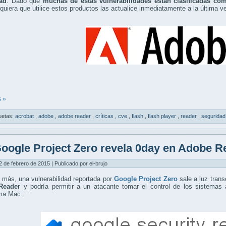
ad
. Dado que
muchas de estas vulnerabilidades están clasificadas com
quiera que utilice estos productos las actualice inmediatamente a la última ve
 »
uetas:
acrobat
,
adobe
,
adobe reader
,
críticas
,
cve
,
flash
,
flash player
,
reader
,
segurida
oogle Project Zero revela 0day en Adobe R
2 de febrero de 2015 | Publicado por el-brujo
más, una vulnerabilidad reportada por
Google Project Zero
sale a luz trans
Reader
y podría permitir a un atacante tomar el control de los sistemas 
rma Mac.