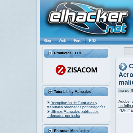
Blog
Web
Foro
RSS
Productos FTTH
C
Acro
mali
martes, 5
Tutoriales y Manuales
Adobe l
Recopilación de
Tutoriales y
un fallo
Manuales
ordenados por categorías
PDF mal
Últimos
Manuales
publicados
ordenados por fecha
Entradas Mensuales