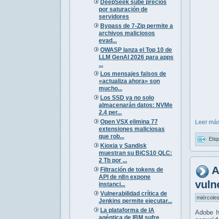
DeepSeek sube precios
por saturación de
servidores
Bypass de 7-Zip permite a
archivos maliciosos
evad...
OWASP lanza el Top 10 de
LLM GenAI 2026 para apps
...
Los mensajes falsos de
«actualiza ahora» son
mucho...
Los SSD ya no solo
almacenarán datos: NVMe
2.4 per...
Open VSX elimina 77
Leer más
extensiones maliciosas
que rob...
Etiq
Kioxia y Sandisk
muestran su BiCS10 QLC:
2 Tb por ...
A
Filtración de tokens de
API de n8n expone
vuln
instanci...
Vulnerabilidad crítica de
miércoles
Jenkins permite ejecutar...
La plataforma de IA
Adobe h
agéntica de IBM sufre