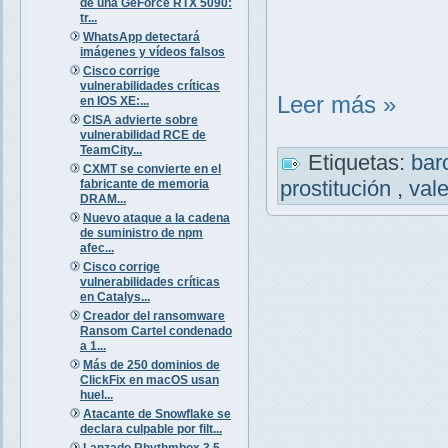
de una GeForce RTX 5090:
tr...
WhatsApp detectará
imágenes y vídeos falsos
Cisco corrige
vulnerabilidades críticas
Leer más »
en IOS XE:...
CISA advierte sobre
vulnerabilidad RCE de
TeamCity...
Etiquetas:
bar
CXMT se convierte en el
prostitución
,
val
fabricante de memoria
DRAM...
Nuevo ataque a la cadena
de suministro de npm
afec...
Cisco corrige
vulnerabilidades críticas
en Catalys...
Creador del ransomware
Ransom Cartel condenado
a 1...
Más de 250 dominios de
ClickFix en macOS usan
huel...
Atacante de Snowflake se
declara culpable por filt...
Lanzado Rhythmbox 3.5