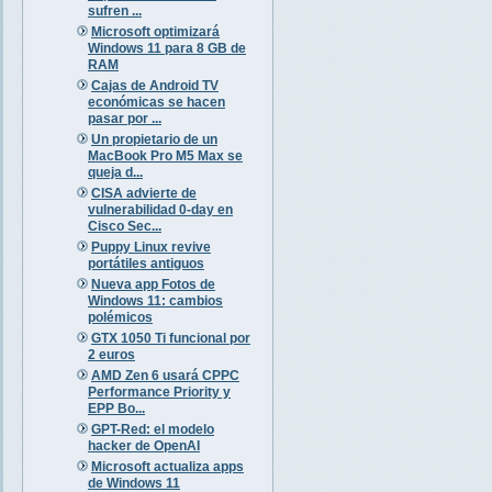
sufren ...
Microsoft optimizará
Windows 11 para 8 GB de
RAM
Cajas de Android TV
económicas se hacen
pasar por ...
Un propietario de un
MacBook Pro M5 Max se
queja d...
CISA advierte de
vulnerabilidad 0-day en
Cisco Sec...
Puppy Linux revive
portátiles antiguos
Nueva app Fotos de
Windows 11: cambios
polémicos
GTX 1050 Ti funcional por
2 euros
AMD Zen 6 usará CPPC
Performance Priority y
EPP Bo...
GPT-Red: el modelo
hacker de OpenAI
Microsoft actualiza apps
de Windows 11