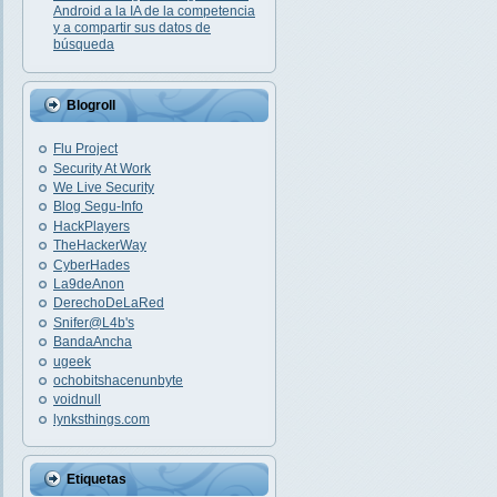
Android a la IA de la competencia
y a compartir sus datos de
búsqueda
Blogroll
Flu Project
Security At Work
We Live Security
Blog Segu-Info
HackPlayers
TheHackerWay
CyberHades
La9deAnon
DerechoDeLaRed
Snifer@L4b's
BandaAncha
ugeek
ochobitshacenunbyte
voidnull
lynksthings.com
Etiquetas