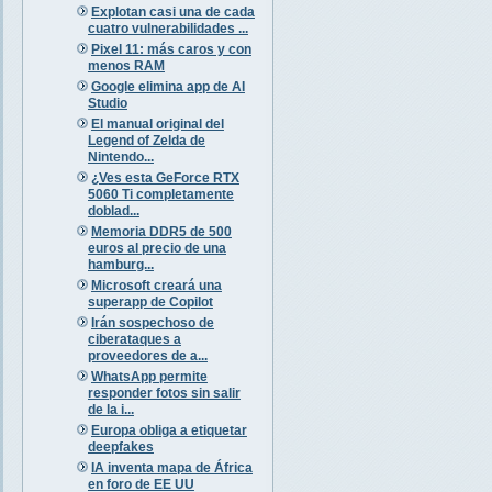
Explotan casi una de cada
cuatro vulnerabilidades ...
Pixel 11: más caros y con
menos RAM
Google elimina app de AI
Studio
El manual original del
Legend of Zelda de
Nintendo...
¿Ves esta GeForce RTX
5060 Ti completamente
doblad...
Memoria DDR5 de 500
euros al precio de una
hamburg...
Microsoft creará una
superapp de Copilot
Irán sospechoso de
ciberataques a
proveedores de a...
WhatsApp permite
responder fotos sin salir
de la i...
Europa obliga a etiquetar
deepfakes
IA inventa mapa de África
en foro de EE UU