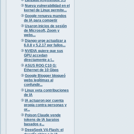
Nueva vulnerabilidad en el
kernel de Linux permite...
Google renueva mandos
de IA para competir
Usaron inicios de sesión
de Microsoft, Zoom y
webs...
Django urge actualizar a
6.0.8 y 5.2.17 por fallos...
NVIDIA quiere que sus
GPU accedan
directamente a l...
ASUS ROG C10 G:
Ethernet de 10 Gbps
Google Blogger bloqueó
webs legítimas al
confundir...
Linux veta contribuciones
de IA
IA actuaron por cuenta
propia contra personas y
or...
Poison Claude vende
tokens de IA baratos
basados e...
DeepSeek V4-Flash: el