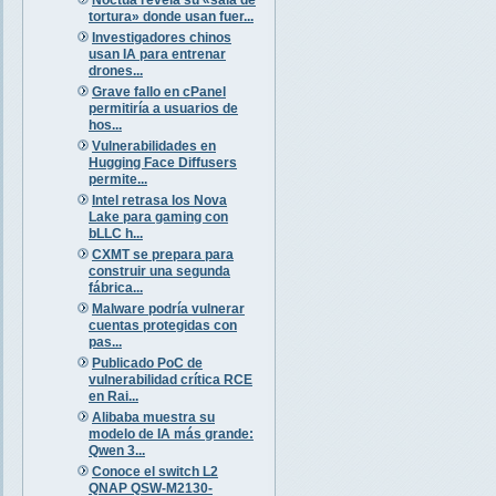
tortura» donde usan fuer...
Investigadores chinos
usan IA para entrenar
drones...
Grave fallo en cPanel
permitiría a usuarios de
hos...
Vulnerabilidades en
Hugging Face Diffusers
permite...
Intel retrasa los Nova
Lake para gaming con
bLLC h...
CXMT se prepara para
construir una segunda
fábrica...
Malware podría vulnerar
cuentas protegidas con
pas...
Publicado PoC de
vulnerabilidad crítica RCE
en Rai...
Alibaba muestra su
modelo de IA más grande:
Qwen 3...
Conoce el switch L2
QNAP QSW-M2130-