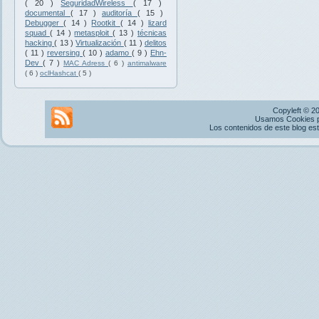
( 20 )
SeguridadWireless
( 17 )
documental
( 17 )
auditoría
( 15 )
Debugger
( 14 )
Rootkit
( 14 )
lizard
squad
( 14 )
metasploit
( 13 )
técnicas
hacking
( 13 )
Virtualización
( 11 )
delitos
( 11 )
reversing
( 10 )
adamo
( 9 )
Ehn-
Dev
( 7 )
MAC Adress
( 6 )
antimalware
( 6 )
oclHashcat
( 5 )
Copyleft © 2
Usamos Cookies pr
Los contenidos de este blog es