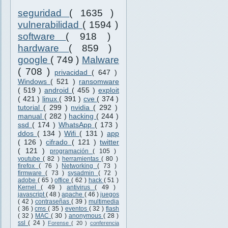
seguridad
( 1635 )
vulnerabilidad
( 1594 )
software
( 918 )
hardware
( 859 )
google
( 749 )
Malware
( 708 )
privacidad
( 647 )
Windows
( 521 )
ransomware
( 519 )
android
( 455 )
exploit
( 421 )
linux
( 391 )
cve
( 374 )
tutorial
( 299 )
nvidia
( 292 )
manual
( 282 )
hacking
( 244 )
ssd
( 174 )
WhatsApp
( 173 )
ddos
( 134 )
Wifi
( 131 )
app
( 126 )
cifrado
( 121 )
twitter
( 121 )
programación
( 105 )
youtube
( 82 )
herramientas
( 80 )
firefox
( 76 )
Networking
( 73 )
firmware
( 73 )
sysadmin
( 72 )
adobe
( 65 )
office
( 62 )
hack
( 51 )
Kernel
( 49 )
antivirus
( 49 )
javascript
( 48 )
apache
( 46 )
juegos
( 42 )
contraseñas
( 39 )
multimedia
( 36 )
cms
( 35 )
eventos
( 32 )
flash
( 32 )
MAC
( 30 )
anonymous
( 28 )
ssl
( 24 )
Forense
( 20 )
conferencia