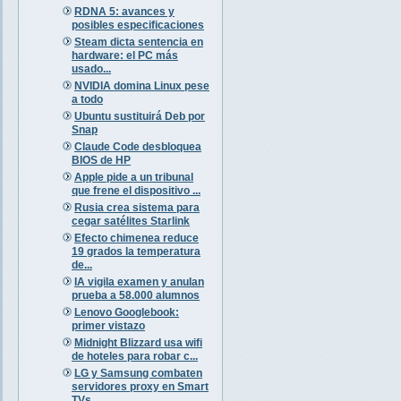
RDNA 5: avances y
posibles especificaciones
Steam dicta sentencia en
hardware: el PC más
usado...
NVIDIA domina Linux pese
a todo
Ubuntu sustituirá Deb por
Snap
Claude Code desbloquea
BIOS de HP
Apple pide a un tribunal
que frene el dispositivo ...
Rusia crea sistema para
cegar satélites Starlink
Efecto chimenea reduce
19 grados la temperatura
de...
IA vigila examen y anulan
prueba a 58.000 alumnos
Lenovo Googlebook:
primer vistazo
Midnight Blizzard usa wifi
de hoteles para robar c...
LG y Samsung combaten
servidores proxy en Smart
TVs