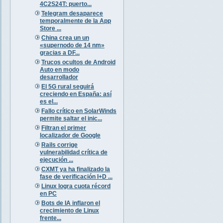
4C2S24T: puerto...
Telegram desaparece
temporalmente de la App
Store ...
China crea un un
«supernodo de 14 nm»
gracias a DF...
Trucos ocultos de Android
Auto en modo
desarrollador
El 5G rural seguirá
creciendo en España: así
es el...
Fallo crítico en SolarWinds
permite saltar el inic...
Filtran el primer
localizador de Google
Rails corrige
vulnerabilidad crítica de
ejecución ...
CXMT ya ha finalizado la
fase de verificación I+D ...
Linux logra cuota récord
en PC
Bots de IA inflaron el
crecimiento de Linux
frente...