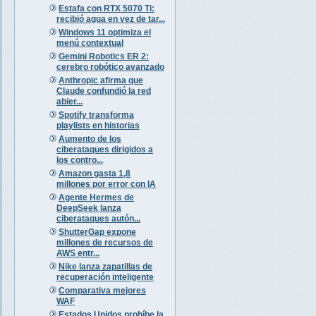
Estafa con RTX 5070 Ti:
recibió agua en vez de tar...
Windows 11 optimiza el
menú contextual
Gemini Robotics ER 2:
cerebro robótico avanzado
Anthropic afirma que
Claude confundió la red
abier...
Spotify transforma
playlists en historias
Aumento de los
ciberataques dirigidos a
los contro...
Amazon gasta 1,8
millones por error con IA
Agente Hermes de
DeepSeek lanza
ciberataques autón...
ShutterGap expone
millones de recursos de
AWS entr...
Nike lanza zapatillas de
recuperación inteligente
Comparativa mejores
WAF
Estados Unidos prohíbe la