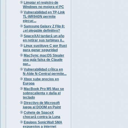
Limpiar el registro de
Windows no mejora el PC
Vulnerabilidad en TP-Link
TL-WR940N permite
ejecuc...
Samsung Galaxy Z Flip 8:
¿el plegable definitivo?
SpaceXAI tardará un año
en retirar sus turbinas il...
Linux sustituye C por Rust
para ganar seguridad
MacSync macOS Stealer
usa guía falsa de Claude
par...
Vulnerabilidad crítica en
N-Able N-Central permite...
Xbox sube precios en
Europa
MacBook Pro M5 Max se
sobrecalienta y daña el
teclado
Directivo de Microsoft
juega al DOOM en Paint
Cohete de SpaceX
chocará contra la Luna
Equipos SonicWall SMA
expuestos a internet