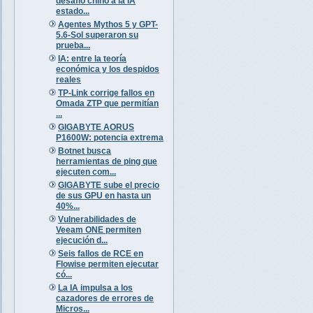
desafío chino a la IA
estado...
Agentes Mythos 5 y GPT-
5.6-Sol superaron su
prueba...
IA: entre la teoría
económica y los despidos
reales
TP-Link corrige fallos en
Omada ZTP que permitían
...
GIGABYTE AORUS
P1600W: potencia extrema
Botnet busca
herramientas de ping que
ejecuten com...
GIGABYTE sube el precio
de sus GPU en hasta un
40%...
Vulnerabilidades de
Veeam ONE permiten
ejecución d...
Seis fallos de RCE en
Flowise permiten ejecutar
có...
La IA impulsa a los
cazadores de errores de
Micros...