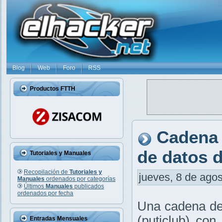
Blog
Web
Foro
RSS
Productos FTTH
Cadena 
de datos d
Tutoriales y Manuales
Recopilación de
Tutoriales y
jueves, 8 de agos
Manuales
ordenados por categorías
Últimos
Manuales
publicados
ordenados por fecha
Una cadena de
(puticlub) con
Entradas Mensuales