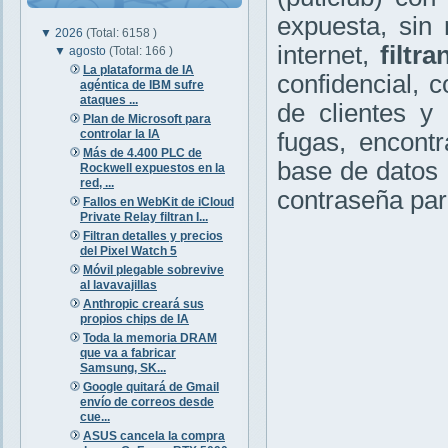
expuesta, sin
▼
2026
(Total: 6158 )
internet,
filtr
▼
agosto
(Total: 166 )
La plataforma de IA
confidencial, 
agéntica de IBM sufre
ataques ...
de clientes y 
Plan de Microsoft para
controlar la IA
fugas, encont
Más de 4.400 PLC de
base de datos
Rockwell expuestos en la
red, ...
contraseña par
Fallos en WebKit de iCloud
Private Relay filtran I...
Filtran detalles y precios
del Pixel Watch 5
Móvil plegable sobrevive
al lavavajillas
Anthropic creará sus
propios chips de IA
Toda la memoria DRAM
que va a fabricar
Samsung, SK...
Google quitará de Gmail
envío de correos desde
cue...
ASUS cancela la compra