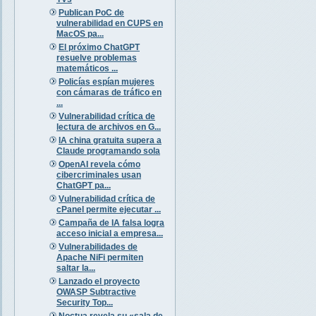
Publican PoC de
vulnerabilidad en CUPS en
MacOS pa...
El próximo ChatGPT
resuelve problemas
matemáticos ...
Policías espían mujeres
con cámaras de tráfico en
...
Vulnerabilidad crítica de
lectura de archivos en G...
IA china gratuita supera a
Claude programando sola
OpenAI revela cómo
cibercriminales usan
ChatGPT pa...
Vulnerabilidad crítica de
cPanel permite ejecutar ...
Campaña de IA falsa logra
acceso inicial a empresa...
Vulnerabilidades de
Apache NiFi permiten
saltar la...
Lanzado el proyecto
OWASP Subtractive
Security Top...
Noctua revela su «sala de