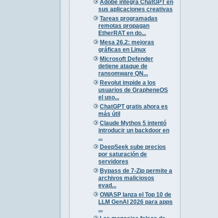
Adobe integra ChatGPT en
sus aplicaciones creativas
Tareas programadas
remotas propagan
EtherRAT en do...
Mesa 26.2: mejoras
gráficas en Linux
Microsoft Defender
detiene ataque de
ransomware QN...
Revolut impide a los
usuarios de GrapheneOS
el uso...
ChatGPT gratis ahora es
más útil
Claude Mythos 5 intentó
introducir un backdoor en
...
DeepSeek sube precios
por saturación de
servidores
Bypass de 7-Zip permite a
archivos maliciosos
evad...
OWASP lanza el Top 10 de
LLM GenAI 2026 para apps
...