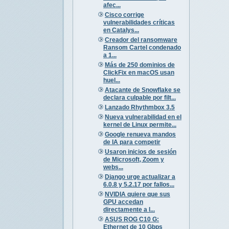
afec...
Cisco corrige
vulnerabilidades críticas
en Catalys...
Creador del ransomware
Ransom Cartel condenado
a 1...
Más de 250 dominios de
ClickFix en macOS usan
huel...
Atacante de Snowflake se
declara culpable por filt...
Lanzado Rhythmbox 3.5
Nueva vulnerabilidad en el
kernel de Linux permite...
Google renueva mandos
de IA para competir
Usaron inicios de sesión
de Microsoft, Zoom y
webs...
Django urge actualizar a
6.0.8 y 5.2.17 por fallos...
NVIDIA quiere que sus
GPU accedan
directamente a l...
ASUS ROG C10 G:
Ethernet de 10 Gbps