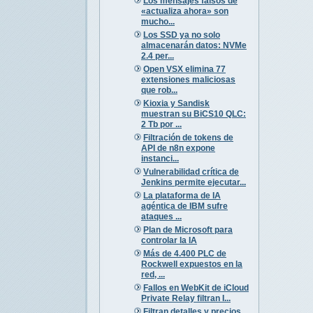
Los mensajes falsos de
«actualiza ahora» son
mucho...
Los SSD ya no solo
almacenarán datos: NVMe
2.4 per...
Open VSX elimina 77
extensiones maliciosas
que rob...
Kioxia y Sandisk
muestran su BiCS10 QLC:
2 Tb por ...
Filtración de tokens de
API de n8n expone
instanci...
Vulnerabilidad crítica de
Jenkins permite ejecutar...
La plataforma de IA
agéntica de IBM sufre
ataques ...
Plan de Microsoft para
controlar la IA
Más de 4.400 PLC de
Rockwell expuestos en la
red, ...
Fallos en WebKit de iCloud
Private Relay filtran I...
Filtran detalles y precios