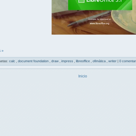
 »
uetas:
calc
,
document foundation
,
draw
,
impress
,
libreoffice
,
ofimática
,
writer
|
0 comentar
Inicio