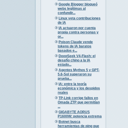
Google Blogger bloqueó
webs legítimas al
confundir...
Linux veta contribuciones
de IA
IA actuaron por cuenta
propia contra personas y
or...
Poison Claude vende
tokens de IA baratos
basados e...
DeepSeek V4-Flash: el
desafío chino a la IA
estado...
Agentes Mythos 5 y GPT-
5.6-Sol superaron su
prueba...
IA: entre la teoría
económica y los despidos
reales
TP-Link corrige fallos en
Omada ZTP que permitían
...
GIGABYTE AORUS
P1600W: potencia extrema
Botnet busca
herramientas de ping que