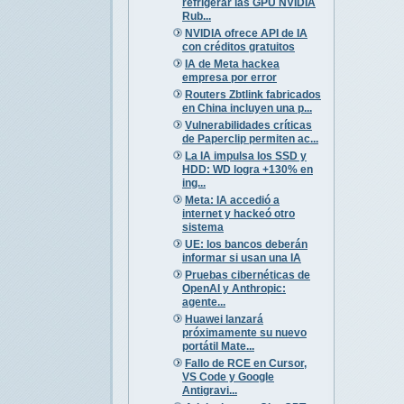
refrigerar las GPU NVIDIA
Rub...
NVIDIA ofrece API de IA
con créditos gratuitos
IA de Meta hackea
empresa por error
Routers Zbtlink fabricados
en China incluyen una p...
Vulnerabilidades críticas
de Paperclip permiten ac...
La IA impulsa los SSD y
HDD: WD logra +130% en
ing...
Meta: IA accedió a
internet y hackeó otro
sistema
UE: los bancos deberán
informar si usan una IA
Pruebas cibernéticas de
OpenAI y Anthropic:
agente...
Huawei lanzará
próximamente su nuevo
portátil Mate...
Fallo de RCE en Cursor,
VS Code y Google
Antigravi...