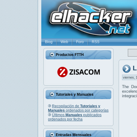
Blog
Web
Foro
RSS
Productos FTTH
L
viernes, 
The Do
excelenc
Tutoriales y Manuales
integrac
Recopilación de
Tutoriales y
Manuales
ordenados por categorías
Últimos
Manuales
publicados
ordenados por fecha
Entradas Mensuales