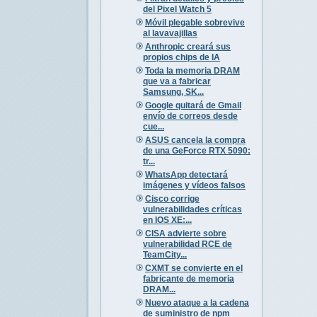
del Pixel Watch 5
Móvil plegable sobrevive
al lavavajillas
Anthropic creará sus
propios chips de IA
Toda la memoria DRAM
que va a fabricar
Samsung, SK...
Google quitará de Gmail
envío de correos desde
cue...
ASUS cancela la compra
de una GeForce RTX 5090:
tr...
WhatsApp detectará
imágenes y vídeos falsos
Cisco corrige
vulnerabilidades críticas
en IOS XE:...
CISA advierte sobre
vulnerabilidad RCE de
TeamCity...
CXMT se convierte en el
fabricante de memoria
DRAM...
Nuevo ataque a la cadena
de suministro de npm