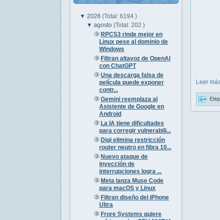
▼
2026
(Total: 6194 )
▼
agosto
(Total: 202 )
RPCS3 rinde mejor en
Linux pese al dominio de
Windows
Filtran altavoz de OpenAI
con ChatGPT
Una descarga falsa de
Leer más
película puede exponer
contr...
Gemini reemplaza al
Etiq
Asistente de Google en
Android
La IA tiene dificultades
para corregir vulnerabili...
Digi elimina restricción
router neutro en fibra 10...
Nuevo ataque de
inyección de
interrupciones logra ...
Meta lanza Muse Code
para macOS y Linux
Filtran diseño del iPhone
Ultra
Frore Systems quiere