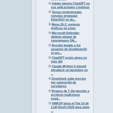
Adobe integra ChatGPT en
sus aplicaciones creativas
Tareas programadas
remotas propagan
EtherRAT en do...
Mesa 26.2: mejoras
gráficas en Linux
Microsoft Defender
detiene ataque de
ransomware QN...
Revolut impide a los
usuarios de GrapheneOS
el uso...
ChatGPT gratis ahora es
más útil
Claude Mythos 5 intentó
introducir un backdoor en
...
DeepSeek sube precios
por saturación de
servidores
Bypass de 7-Zip permite a
archivos maliciosos
evad...
OWASP lanza el Top 10 de
LLM GenAI 2026 para apps
...