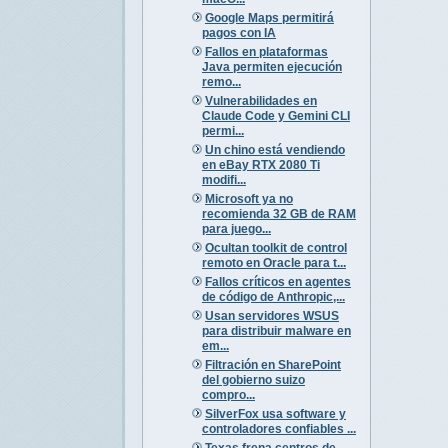
Google Maps permitirá
pagos con IA
Fallos en plataformas
Java permiten ejecución
remo...
Vulnerabilidades en
Claude Code y Gemini CLI
permi...
Un chino está vendiendo
en eBay RTX 2080 Ti
modifi...
Microsoft ya no
recomienda 32 GB de RAM
para juego...
Ocultan toolkit de control
remoto en Oracle para t...
Fallos críticos en agentes
de código de Anthropic,...
Usan servidores WSUS
para distribuir malware en
em...
Filtración en SharePoint
del gobierno suizo
compro...
SilverFox usa software y
controladores confiables ...
Texas frena centros de