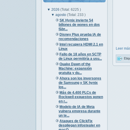
▼
2026
(Total: 6225 )
▼
agosto
(Total: 233 )
SK Hynix invierte 54
billones de wones en dos
fábr...
Disney Plus prueba IA de
recomendaciones
Intel recupera HDMI 2.1 en
Leer más
Linux
Fallo de 18 años en SCTP
de Linux permitiría a usu...
Etiq
Quake Dawn of the
Machine: expansión
gratuita y du...
Ahora son los inversores
de Samsung y SK hynix
los...
Más de 4.400 PLCs de
Rockwell expuestos ponen
en r...
Modelo de IA de Meta
vulnera empresa durante
un te...
Ataques de ClickFix
despliegan infostealer en
macO...