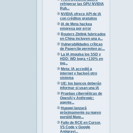
refrigerar las GPU NVIDIA
Rub...
NVIDIA ofrece API de IA
con créditos gratuitos
IA de Meta hackea
empresa por error
Routers Zbtlink fabricados
en China incluyen una p...
Vulnerabilidades críticas
de Paperclip permiten ac...
La IA impulsa los SSD y
HDD: WD logra +130% en
ing...
Meta: IA accedió a
internet y hackeó otro
sistema
UE: los bancos deberán
informar si usan una IA
Pruebas cibernéticas de
OpenAI y Anthropic:
agente...
Huawei lanzará
próximamente su nuevo
portátil Mate...
Fallo de RCE en Cursor,
VS Code y Google
Antigravi...