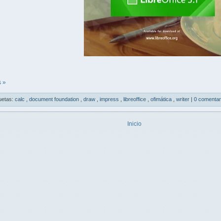
 »
uetas:
calc
,
document foundation
,
draw
,
impress
,
libreoffice
,
ofimática
,
writer
|
0 comentar
Inicio