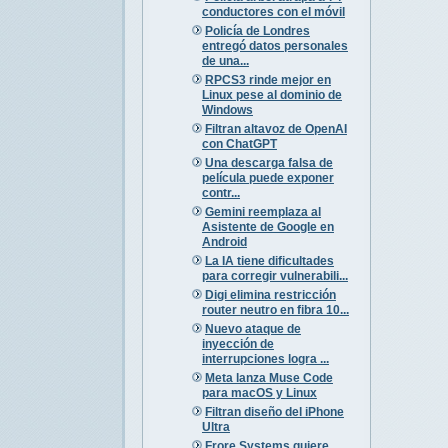
conductores con el móvil
Policía de Londres
entregó datos personales
de una...
RPCS3 rinde mejor en
Linux pese al dominio de
Windows
Filtran altavoz de OpenAI
con ChatGPT
Una descarga falsa de
película puede exponer
contr...
Gemini reemplaza al
Asistente de Google en
Android
La IA tiene dificultades
para corregir vulnerabili...
Digi elimina restricción
router neutro en fibra 10...
Nuevo ataque de
inyección de
interrupciones logra ...
Meta lanza Muse Code
para macOS y Linux
Filtran diseño del iPhone
Ultra
Frore Systems quiere