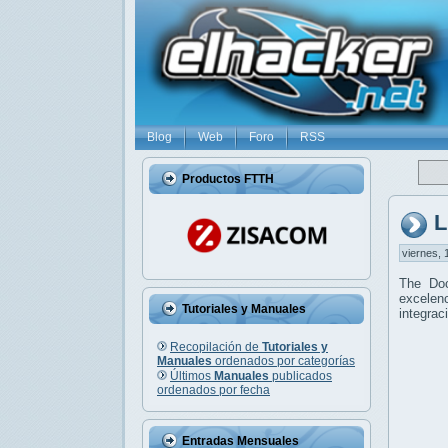
Blog
Web
Foro
RSS
Productos FTTH
L
viernes, 
The Do
excelenc
Tutoriales y Manuales
integrac
Recopilación de
Tutoriales y
Manuales
ordenados por categorías
Últimos
Manuales
publicados
ordenados por fecha
Entradas Mensuales