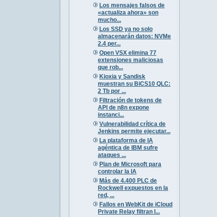
Los mensajes falsos de
«actualiza ahora» son
mucho...
Los SSD ya no solo
almacenarán datos: NVMe
2.4 per...
Open VSX elimina 77
extensiones maliciosas
que rob...
Kioxia y Sandisk
muestran su BiCS10 QLC:
2 Tb por ...
Filtración de tokens de
API de n8n expone
instanci...
Vulnerabilidad crítica de
Jenkins permite ejecutar...
La plataforma de IA
agéntica de IBM sufre
ataques ...
Plan de Microsoft para
controlar la IA
Más de 4.400 PLC de
Rockwell expuestos en la
red, ...
Fallos en WebKit de iCloud
Private Relay filtran I...