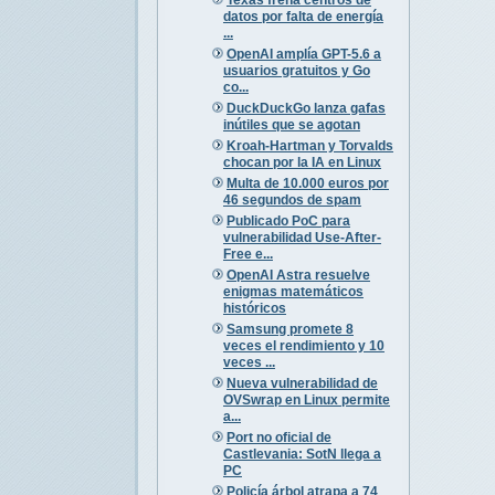
datos por falta de energía
...
OpenAI amplía GPT-5.6 a
usuarios gratuitos y Go
co...
DuckDuckGo lanza gafas
inútiles que se agotan
Kroah-Hartman y Torvalds
chocan por la IA en Linux
Multa de 10.000 euros por
46 segundos de spam
Publicado PoC para
vulnerabilidad Use-After-
Free e...
OpenAI Astra resuelve
enigmas matemáticos
históricos
Samsung promete 8
veces el rendimiento y 10
veces ...
Nueva vulnerabilidad de
OVSwrap en Linux permite
a...
Port no oficial de
Castlevania: SotN llega a
PC
Policía árbol atrapa a 74