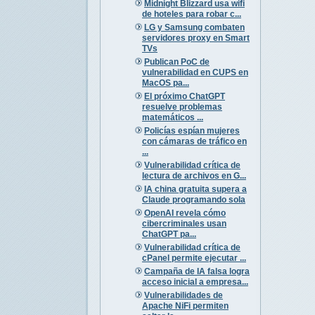
Midnight Blizzard usa wifi
de hoteles para robar c...
LG y Samsung combaten
servidores proxy en Smart
TVs
Publican PoC de
vulnerabilidad en CUPS en
MacOS pa...
El próximo ChatGPT
resuelve problemas
matemáticos ...
Policías espían mujeres
con cámaras de tráfico en
...
Vulnerabilidad crítica de
lectura de archivos en G...
IA china gratuita supera a
Claude programando sola
OpenAI revela cómo
cibercriminales usan
ChatGPT pa...
Vulnerabilidad crítica de
cPanel permite ejecutar ...
Campaña de IA falsa logra
acceso inicial a empresa...
Vulnerabilidades de
Apache NiFi permiten