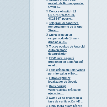
modelo de IA más grande:
Qwen 3...
Conoce el switch L2
QNAP QSW-M2130-
4C2S24T: puerto...
Telegram desaparece
temporalmente de la App
Store ...
China crea un un
«supernodo de 14 nm»
gracias a DF...
Trucos ocultos de Android
Auto en modo
desarrollador
El 5G rural seguirá
creciendo en España: así
es el...
Fallo crítico en SolarWinds
permite saltar el inic...
Filtran el primer
localizador de Google
Rails corrige
vulnerabilidad crítica de
ejecución ...
CXMT ya ha finalizado la
fase de verificación I+D ...
Linux logra cuota récord