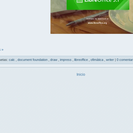
 »
uetas:
calc
,
document foundation
,
draw
,
impress
,
libreoffice
,
ofimática
,
writer
|
0 comentar
Inicio