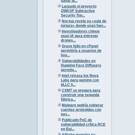
saltar la...
Lanzado el proyecto
OWASP Subtractive
Security Top...
Noctua revela su «sala de
tortura» donde usan fuer...
Investigadores chinos
usan IA para entrenar
drones...
Grave fallo en cPanel
permitiría a usuarios de
hos...
Vulnerabilidades en
Hugging Face Diffusers
permite...
Intel retrasa los Nova
Lake para gaming con
bLLC h...
CXMT se prepara para
construir una segunda
fábrica...
Malware podría vulnerar
cuentas protegidas con
pas...
Publicado PoC de
vulnerabilidad crítica RCE
en Rai...
Alibaba muestra su