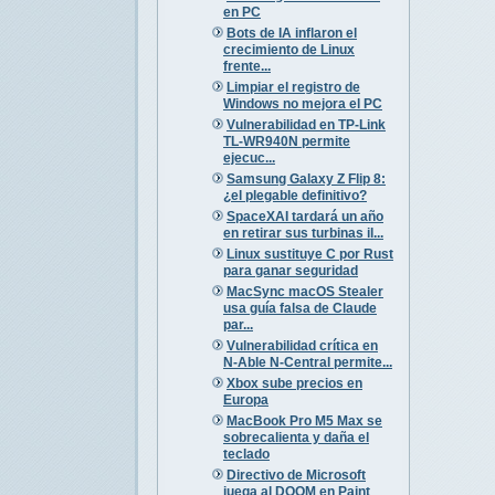
en PC
Bots de IA inflaron el
crecimiento de Linux
frente...
Limpiar el registro de
Windows no mejora el PC
Vulnerabilidad en TP-Link
TL-WR940N permite
ejecuc...
Samsung Galaxy Z Flip 8:
¿el plegable definitivo?
SpaceXAI tardará un año
en retirar sus turbinas il...
Linux sustituye C por Rust
para ganar seguridad
MacSync macOS Stealer
usa guía falsa de Claude
par...
Vulnerabilidad crítica en
N-Able N-Central permite...
Xbox sube precios en
Europa
MacBook Pro M5 Max se
sobrecalienta y daña el
teclado
Directivo de Microsoft
juega al DOOM en Paint