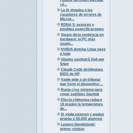
có...
La IA impulsa a los
cazadores de errores de
Micros...
RDNA 5: avances y
posibles especificaciones
Steam dicta sentencia en
hardware: el PC más
usado...
NVIDIA domina Linux pese
a todo
Ubuntu sustituirá Deb por
Snap
Claude Code desbloquea
BIOS de HP
Apple pide a un tribunal
que frene el dispositivo ...
Rusia crea sistema para
cegar satélites Starlink
Efecto chimenea reduce
19 grados la temperatura
de...
IA vigila examen y anulan
prueba a 58.000 alumnos
Lenovo Googlebook:
primer vistazo