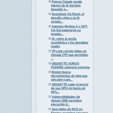
Poison Claude vende
tokens de IA baratos
basados e...
DeepSeek V4-Flash: el
desafío chino a la IA
estado...
Agentes Mythos 5 y GPT-
5.6-Sol superaron su
prueba...
IA: entre la teoría
económica y los despidos
reales
TP-Link corrige fallos en
Omada ZTP que permitían
...
GIGABYTE AORUS
P1600W: potencia extrema
Botnet busca
herramientas de ping que
ejecuten com...
GIGABYTE sube el precio
de sus GPU en hasta un
40%...
Vulnerabilidades de
Veeam ONE permiten
ejecución d...
Seis fallos de RCE en
Flowise permiten ejecutar