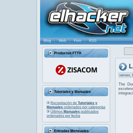
Blog
Web
Foro
RSS
Productos FTTH
L
viernes, 
The Do
excelenc
Tutoriales y Manuales
integrac
Recopilación de
Tutoriales y
Manuales
ordenados por categorías
Últimos
Manuales
publicados
ordenados por fecha
Entradas Mensuales