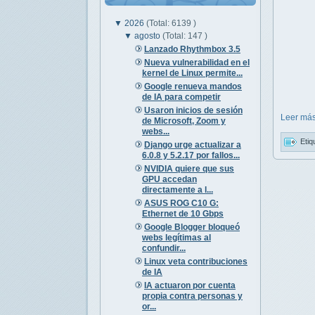
▼
2026
(Total: 6139 )
▼
agosto
(Total: 147 )
Lanzado Rhythmbox 3.5
Nueva vulnerabilidad en el
kernel de Linux permite...
Google renueva mandos
de IA para competir
Usaron inicios de sesión
Leer más
de Microsoft, Zoom y
webs...
Etiq
Django urge actualizar a
6.0.8 y 5.2.17 por fallos...
NVIDIA quiere que sus
GPU accedan
directamente a l...
ASUS ROG C10 G:
Ethernet de 10 Gbps
Google Blogger bloqueó
webs legítimas al
confundir...
Linux veta contribuciones
de IA
IA actuaron por cuenta
propia contra personas y
or...