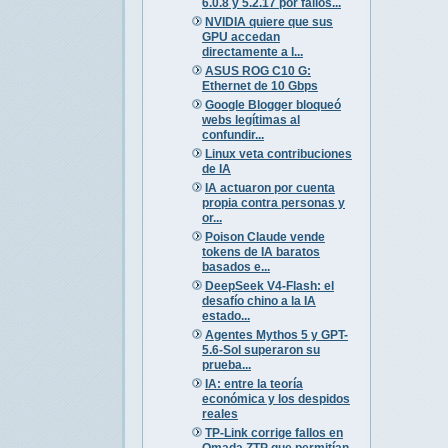
6.0.8 y 5.2.17 por fallos...
NVIDIA quiere que sus
GPU accedan
directamente a l...
ASUS ROG C10 G:
Ethernet de 10 Gbps
Google Blogger bloqueó
webs legítimas al
confundir...
Linux veta contribuciones
de IA
IA actuaron por cuenta
propia contra personas y
or...
Poison Claude vende
tokens de IA baratos
basados e...
DeepSeek V4-Flash: el
desafío chino a la IA
estado...
Agentes Mythos 5 y GPT-
5.6-Sol superaron su
prueba...
IA: entre la teoría
económica y los despidos
reales
TP-Link corrige fallos en
Omada ZTP que permitían