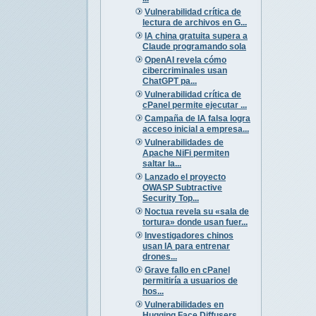
Vulnerabilidad crítica de
lectura de archivos en G...
IA china gratuita supera a
Claude programando sola
OpenAI revela cómo
cibercriminales usan
ChatGPT pa...
Vulnerabilidad crítica de
cPanel permite ejecutar ...
Campaña de IA falsa logra
acceso inicial a empresa...
Vulnerabilidades de
Apache NiFi permiten
saltar la...
Lanzado el proyecto
OWASP Subtractive
Security Top...
Noctua revela su «sala de
tortura» donde usan fuer...
Investigadores chinos
usan IA para entrenar
drones...
Grave fallo en cPanel
permitiría a usuarios de
hos...
Vulnerabilidades en
Hugging Face Diffusers