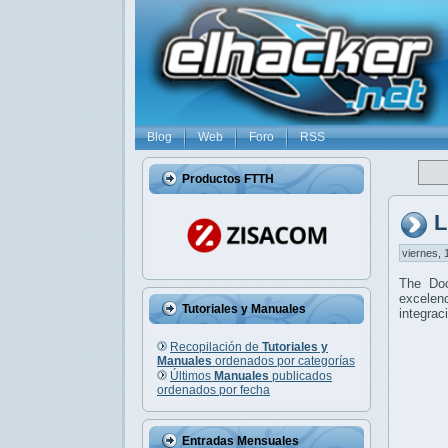
Blog
Web
Foro
RSS
Productos FTTH
L
viernes, 
The Do
excelenc
Tutoriales y Manuales
integrac
Recopilación de
Tutoriales y
Manuales
ordenados por categorías
Últimos
Manuales
publicados
ordenados por fecha
Entradas Mensuales