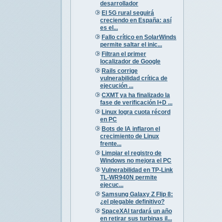
desarrollador
El 5G rural seguirá
creciendo en España: así
es el...
Fallo crítico en SolarWinds
permite saltar el inic...
Filtran el primer
localizador de Google
Rails corrige
vulnerabilidad crítica de
ejecución ...
CXMT ya ha finalizado la
fase de verificación I+D ...
Linux logra cuota récord
en PC
Bots de IA inflaron el
crecimiento de Linux
frente...
Limpiar el registro de
Windows no mejora el PC
Vulnerabilidad en TP-Link
TL-WR940N permite
ejecuc...
Samsung Galaxy Z Flip 8:
¿el plegable definitivo?
SpaceXAI tardará un año
en retirar sus turbinas il...