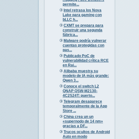
permite...
Intel retrasa los Nova
Lake para gaming con
bLLC h...
CXMT se prepara para
construir una segunda
fábrica...
Malware podría vulnerar
cuentas protegidas con
pas...
Publicado PoC de
vulnerabilidad crítica RCE
en Rai...
Alibaba muestra su
modelo de IA más grande:
Qwen 3...
Conoce el switch L2
QNAP QSW-M2130-
4C2S24T: puerto...
Telegram desaparece
temporalmente de la App
Store ...
China crea un un
«supernodo de 14 nm»
gracias a DF...
Trucos ocultos de Android
Auto en modo