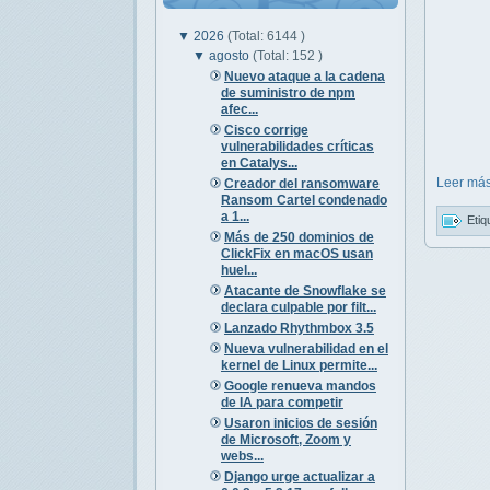
▼
2026
(Total: 6144 )
▼
agosto
(Total: 152 )
Nuevo ataque a la cadena
de suministro de npm
afec...
Cisco corrige
vulnerabilidades críticas
en Catalys...
Leer más
Creador del ransomware
Ransom Cartel condenado
a 1...
Etiq
Más de 250 dominios de
ClickFix en macOS usan
huel...
Atacante de Snowflake se
declara culpable por filt...
Lanzado Rhythmbox 3.5
Nueva vulnerabilidad en el
kernel de Linux permite...
Google renueva mandos
de IA para competir
Usaron inicios de sesión
de Microsoft, Zoom y
webs...
Django urge actualizar a