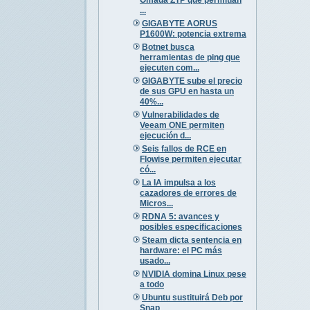
...
GIGABYTE AORUS
P1600W: potencia extrema
Botnet busca
herramientas de ping que
ejecuten com...
GIGABYTE sube el precio
de sus GPU en hasta un
40%...
Vulnerabilidades de
Veeam ONE permiten
ejecución d...
Seis fallos de RCE en
Flowise permiten ejecutar
có...
La IA impulsa a los
cazadores de errores de
Micros...
RDNA 5: avances y
posibles especificaciones
Steam dicta sentencia en
hardware: el PC más
usado...
NVIDIA domina Linux pese
a todo
Ubuntu sustituirá Deb por
Snap