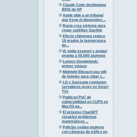
Claude Code desbloquea
BIOS de HP
Apple pide a un tribunal
que frene el dispositivo ...
Rusia crea sistema para
cegar satélites Starlink
Efecto chimenea reduce
19 grados la temperatura
de...
IA vigila examen y anulan
prueba a 58.000 alumnos
Lenovo Googlebook:
primer vistazo
Midnight Blizzard usa wifi
de hoteles para robar c...
LG y Samsung combaten
servidores proxy en Smart
TVs
Publican PoC de
vulnerabilidad en CUPS en
MacOS pa...
El próximo ChatGPT
resuelve problemas
matemáticos ...
Policías espían mujeres
con cámaras de tráfico en
...