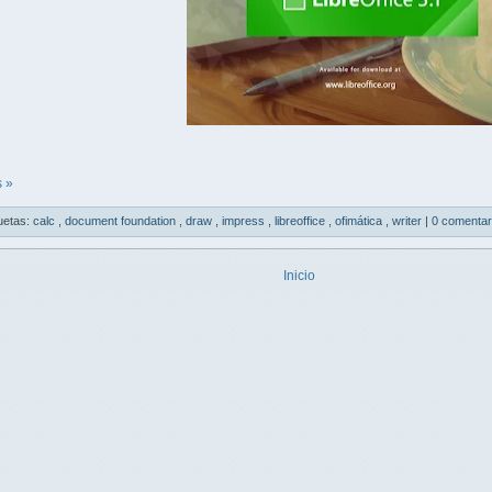
 »
uetas:
calc
,
document foundation
,
draw
,
impress
,
libreoffice
,
ofimática
,
writer
|
0 comentar
Inicio