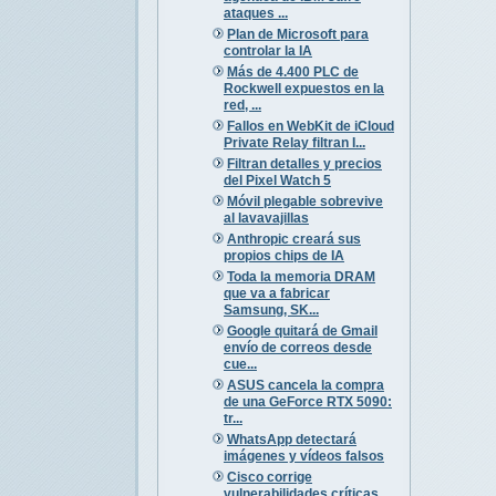
ataques ...
Plan de Microsoft para
controlar la IA
Más de 4.400 PLC de
Rockwell expuestos en la
red, ...
Fallos en WebKit de iCloud
Private Relay filtran I...
Filtran detalles y precios
del Pixel Watch 5
Móvil plegable sobrevive
al lavavajillas
Anthropic creará sus
propios chips de IA
Toda la memoria DRAM
que va a fabricar
Samsung, SK...
Google quitará de Gmail
envío de correos desde
cue...
ASUS cancela la compra
de una GeForce RTX 5090:
tr...
WhatsApp detectará
imágenes y vídeos falsos
Cisco corrige
vulnerabilidades críticas