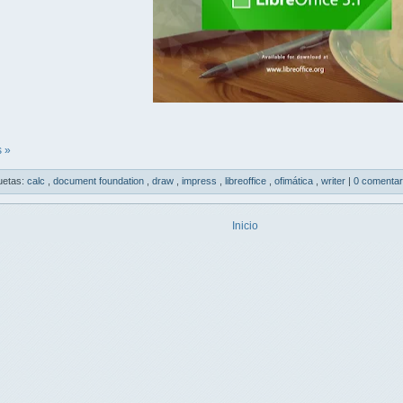
 »
uetas:
calc
,
document foundation
,
draw
,
impress
,
libreoffice
,
ofimática
,
writer
|
0 comentar
Inicio