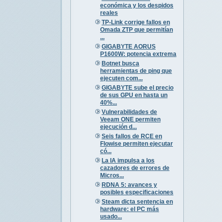
económica y los despidos
reales
TP-Link corrige fallos en
Omada ZTP que permitían
...
GIGABYTE AORUS
P1600W: potencia extrema
Botnet busca
herramientas de ping que
ejecuten com...
GIGABYTE sube el precio
de sus GPU en hasta un
40%...
Vulnerabilidades de
Veeam ONE permiten
ejecución d...
Seis fallos de RCE en
Flowise permiten ejecutar
có...
La IA impulsa a los
cazadores de errores de
Micros...
RDNA 5: avances y
posibles especificaciones
Steam dicta sentencia en
hardware: el PC más
usado...