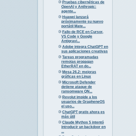
Pruebas cibernéticas de
OpenAI y Anthropic:
agente...
Huawei lanzará
próximamente su nuevo
portátil Mate...
Fallo de RCE en Cursor,
VS Code y Google
Antigravi...
Adobe integra ChatGPT en
sus aplicaciones creativas
Tareas programadas
remotas propagan
EtherRAT en do...
Mesa 26.2: mejoras
gráficas en Linux
Microsoft Defender
detiene ataque de
ransomware QN...
Revolut impide a los
usuarios de GrapheneOS
el uso...
ChatGPT gratis ahora es
más útil
Claude Mythos 5 intentó
introducir un backdoor en
...