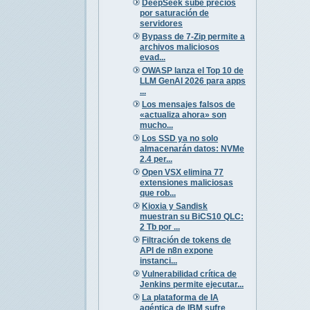
DeepSeek sube precios
por saturación de
servidores
Bypass de 7-Zip permite a
archivos maliciosos
evad...
OWASP lanza el Top 10 de
LLM GenAI 2026 para apps
...
Los mensajes falsos de
«actualiza ahora» son
mucho...
Los SSD ya no solo
almacenarán datos: NVMe
2.4 per...
Open VSX elimina 77
extensiones maliciosas
que rob...
Kioxia y Sandisk
muestran su BiCS10 QLC:
2 Tb por ...
Filtración de tokens de
API de n8n expone
instanci...
Vulnerabilidad crítica de
Jenkins permite ejecutar...
La plataforma de IA
agéntica de IBM sufre