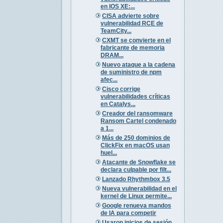
en IOS XE:...
CISA advierte sobre
vulnerabilidad RCE de
TeamCity...
CXMT se convierte en el
fabricante de memoria
DRAM...
Nuevo ataque a la cadena
de suministro de npm
afec...
Cisco corrige
vulnerabilidades críticas
en Catalys...
Creador del ransomware
Ransom Cartel condenado
a 1...
Más de 250 dominios de
ClickFix en macOS usan
huel...
Atacante de Snowflake se
declara culpable por filt...
Lanzado Rhythmbox 3.5
Nueva vulnerabilidad en el
kernel de Linux permite...
Google renueva mandos
de IA para competir
Usaron inicios de sesión