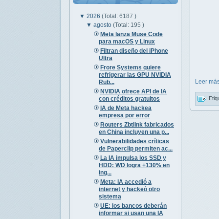
▼
2026
(Total: 6187 )
▼
agosto
(Total: 195 )
Meta lanza Muse Code
para macOS y Linux
Filtran diseño del iPhone
Ultra
Frore Systems quiere
refrigerar las GPU NVIDIA
Leer más
Rub...
NVIDIA ofrece API de IA
con créditos gratuitos
Etiq
IA de Meta hackea
empresa por error
Routers Zbtlink fabricados
en China incluyen una p...
Vulnerabilidades críticas
de Paperclip permiten ac...
La IA impulsa los SSD y
HDD: WD logra +130% en
ing...
Meta: IA accedió a
internet y hackeó otro
sistema
UE: los bancos deberán
informar si usan una IA