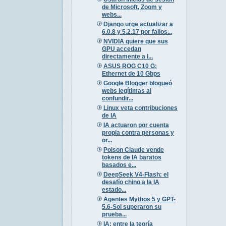
de Microsoft, Zoom y
webs...
Django urge actualizar a
6.0.8 y 5.2.17 por fallos...
NVIDIA quiere que sus
GPU accedan
directamente a l...
ASUS ROG C10 G:
Ethernet de 10 Gbps
Google Blogger bloqueó
webs legítimas al
confundir...
Linux veta contribuciones
de IA
IA actuaron por cuenta
propia contra personas y
or...
Poison Claude vende
tokens de IA baratos
basados e...
DeepSeek V4-Flash: el
desafío chino a la IA
estado...
Agentes Mythos 5 y GPT-
5.6-Sol superaron su
prueba...
IA: entre la teoría