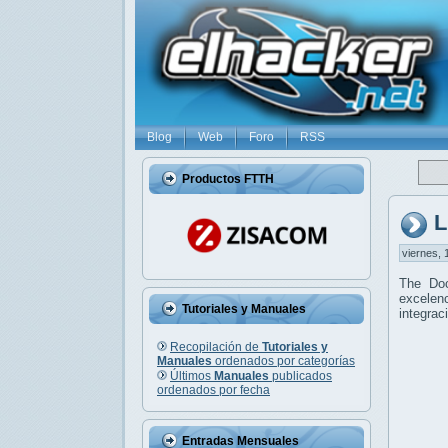
Blog
Web
Foro
RSS
Productos FTTH
L
viernes, 
The Do
excelenc
Tutoriales y Manuales
integrac
Recopilación de
Tutoriales y
Manuales
ordenados por categorías
Últimos
Manuales
publicados
ordenados por fecha
Entradas Mensuales