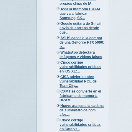
propios chips de IA
Toda la memoria DRAM
que va a fabricar
Samsung, SK...
Google quitará de Gmail
envío de correos desde
cue...
ASUS cancela la compra
de una GeForce RTX 5090:
tr...
WhatsApp detectará
imágenes y vídeos falsos
Cisco corrige
vulnerabilidades críticas
en IOS XE:...
CISA advierte sobre
vulnerabilidad RCE de
TeamCity...
CXMT se convierte en el
fabricante de memoria
DRAM...
Nuevo ataque a la cadena
de suministro de npm
afec...
Cisco corrige
vulnerabilidades críticas
en Catalys...