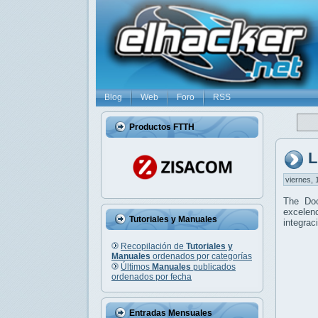
Blog
Web
Foro
RSS
Productos FTTH
L
viernes, 
The Do
excelenc
Tutoriales y Manuales
integrac
Recopilación de
Tutoriales y
Manuales
ordenados por categorías
Últimos
Manuales
publicados
ordenados por fecha
Entradas Mensuales