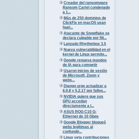
Creador del ransomware
Ransom Cartel condenado
a 1...
Más de 250 dominios de
ClickFix en macOS usan
huel...
Atacante de Snowflake se
declara culpable por filt...
Lanzado Rhythmbox 3.5
Nueva vulnerabilidad en el
kernel de Linux permite...
Google renueva mandos
de IA para competir
Usaron inicios de sesión
de Microsoft, Zoom y
webs...
Django urge actualizar a
6.0.8 y 5.2.17 por fallos...
NVIDIA quiere que sus
GPU accedan
directamente a l...
ASUS ROG C10 G:
Ethernet de 10 Gbps
Google Blogger bloqueó
webs legítimas al
confundir...
Linux veta contribuciones