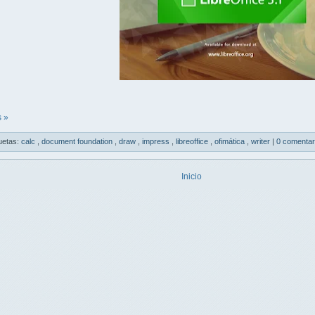
 »
uetas:
calc
,
document foundation
,
draw
,
impress
,
libreoffice
,
ofimática
,
writer
|
0 comentar
Inicio