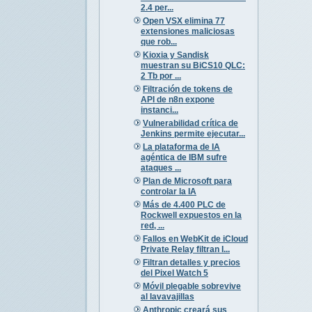
2.4 per...
Open VSX elimina 77
extensiones maliciosas
que rob...
Kioxia y Sandisk
muestran su BiCS10 QLC:
2 Tb por ...
Filtración de tokens de
API de n8n expone
instanci...
Vulnerabilidad crítica de
Jenkins permite ejecutar...
La plataforma de IA
agéntica de IBM sufre
ataques ...
Plan de Microsoft para
controlar la IA
Más de 4.400 PLC de
Rockwell expuestos en la
red, ...
Fallos en WebKit de iCloud
Private Relay filtran I...
Filtran detalles y precios
del Pixel Watch 5
Móvil plegable sobrevive
al lavavajillas
Anthropic creará sus