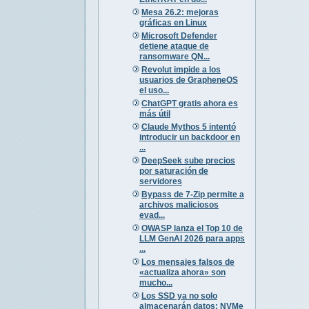
Mesa 26.2: mejoras
gráficas en Linux
Microsoft Defender
detiene ataque de
ransomware QN...
Revolut impide a los
usuarios de GrapheneOS
el uso...
ChatGPT gratis ahora es
más útil
Claude Mythos 5 intentó
introducir un backdoor en
...
DeepSeek sube precios
por saturación de
servidores
Bypass de 7-Zip permite a
archivos maliciosos
evad...
OWASP lanza el Top 10 de
LLM GenAI 2026 para apps
...
Los mensajes falsos de
«actualiza ahora» son
mucho...
Los SSD ya no solo
almacenarán datos: NVMe