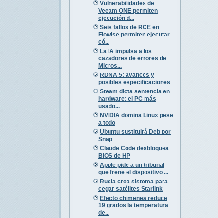
Vulnerabilidades de
Veeam ONE permiten
ejecución d...
Seis fallos de RCE en
Flowise permiten ejecutar
có...
La IA impulsa a los
cazadores de errores de
Micros...
RDNA 5: avances y
posibles especificaciones
Steam dicta sentencia en
hardware: el PC más
usado...
NVIDIA domina Linux pese
a todo
Ubuntu sustituirá Deb por
Snap
Claude Code desbloquea
BIOS de HP
Apple pide a un tribunal
que frene el dispositivo ...
Rusia crea sistema para
cegar satélites Starlink
Efecto chimenea reduce
19 grados la temperatura
de...