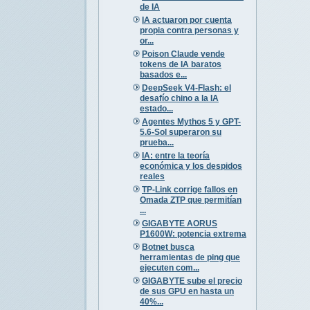
de IA
IA actuaron por cuenta
propia contra personas y
or...
Poison Claude vende
tokens de IA baratos
basados e...
DeepSeek V4-Flash: el
desafío chino a la IA
estado...
Agentes Mythos 5 y GPT-
5.6-Sol superaron su
prueba...
IA: entre la teoría
económica y los despidos
reales
TP-Link corrige fallos en
Omada ZTP que permitían
...
GIGABYTE AORUS
P1600W: potencia extrema
Botnet busca
herramientas de ping que
ejecuten com...
GIGABYTE sube el precio
de sus GPU en hasta un
40%...