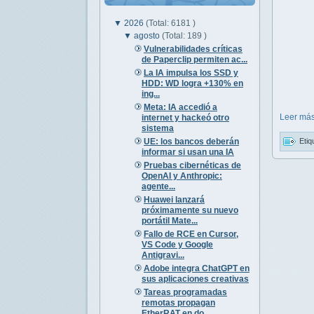
▼
2026
(Total: 6181 )
▼
agosto
(Total: 189 )
Vulnerabilidades críticas
de Paperclip permiten ac...
La IA impulsa los SSD y
HDD: WD logra +130% en
ing...
Meta: IA accedió a
Leer más
internet y hackeó otro
sistema
UE: los bancos deberán
Etiq
informar si usan una IA
Pruebas cibernéticas de
OpenAI y Anthropic:
agente...
Huawei lanzará
próximamente su nuevo
portátil Mate...
Fallo de RCE en Cursor,
VS Code y Google
Antigravi...
Adobe integra ChatGPT en
sus aplicaciones creativas
Tareas programadas
remotas propagan
EtherRAT en do...