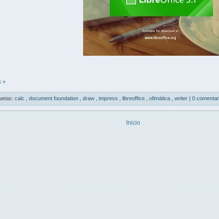
 »
uetas:
calc
,
document foundation
,
draw
,
impress
,
libreoffice
,
ofimática
,
writer
|
0 comentar
Inicio