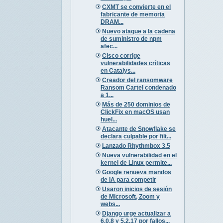
CXMT se convierte en el
fabricante de memoria
DRAM...
Nuevo ataque a la cadena
de suministro de npm
afec...
Cisco corrige
vulnerabilidades críticas
en Catalys...
Creador del ransomware
Ransom Cartel condenado
a 1...
Más de 250 dominios de
ClickFix en macOS usan
huel...
Atacante de Snowflake se
declara culpable por filt...
Lanzado Rhythmbox 3.5
Nueva vulnerabilidad en el
kernel de Linux permite...
Google renueva mandos
de IA para competir
Usaron inicios de sesión
de Microsoft, Zoom y
webs...
Django urge actualizar a
6.0.8 y 5.2.17 por fallos...