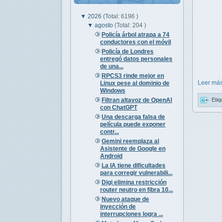
▼
2026
(Total: 6196 )
▼
agosto
(Total: 204 )
Policía árbol atrapa a 74
conductores con el móvil
Policía de Londres
entregó datos personales
de una...
RPCS3 rinde mejor en
Leer más
Linux pese al dominio de
Windows
Filtran altavoz de OpenAI
Etiq
con ChatGPT
Una descarga falsa de
película puede exponer
contr...
Gemini reemplaza al
Asistente de Google en
Android
La IA tiene dificultades
para corregir vulnerabili...
Digi elimina restricción
router neutro en fibra 10...
Nuevo ataque de
inyección de
interrupciones logra ...