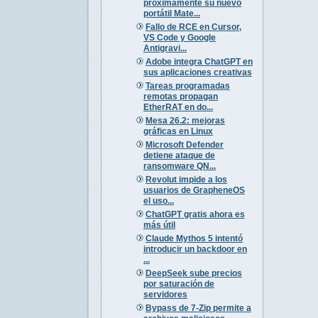
próximamente su nuevo
portátil Mate...
Fallo de RCE en Cursor,
VS Code y Google
Antigravi...
Adobe integra ChatGPT en
sus aplicaciones creativas
Tareas programadas
remotas propagan
EtherRAT en do...
Mesa 26.2: mejoras
gráficas en Linux
Microsoft Defender
detiene ataque de
ransomware QN...
Revolut impide a los
usuarios de GrapheneOS
el uso...
ChatGPT gratis ahora es
más útil
Claude Mythos 5 intentó
introducir un backdoor en
...
DeepSeek sube precios
por saturación de
servidores
Bypass de 7-Zip permite a