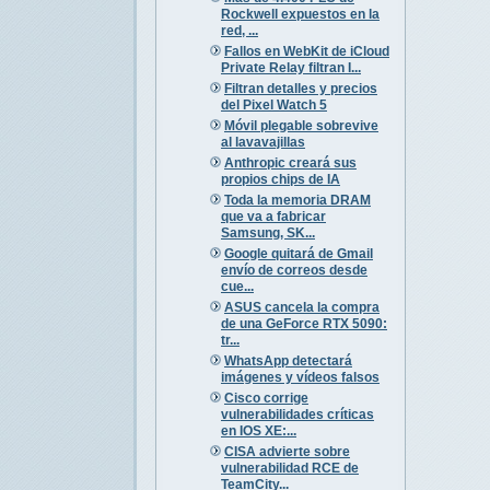
Rockwell expuestos en la
red, ...
Fallos en WebKit de iCloud
Private Relay filtran I...
Filtran detalles y precios
del Pixel Watch 5
Móvil plegable sobrevive
al lavavajillas
Anthropic creará sus
propios chips de IA
Toda la memoria DRAM
que va a fabricar
Samsung, SK...
Google quitará de Gmail
envío de correos desde
cue...
ASUS cancela la compra
de una GeForce RTX 5090:
tr...
WhatsApp detectará
imágenes y vídeos falsos
Cisco corrige
vulnerabilidades críticas
en IOS XE:...
CISA advierte sobre
vulnerabilidad RCE de
TeamCity...