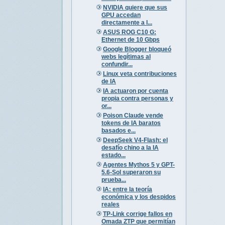
NVIDIA quiere que sus
GPU accedan
directamente a l...
ASUS ROG C10 G:
Ethernet de 10 Gbps
Google Blogger bloqueó
webs legítimas al
confundir...
Linux veta contribuciones
de IA
IA actuaron por cuenta
propia contra personas y
or...
Poison Claude vende
tokens de IA baratos
basados e...
DeepSeek V4-Flash: el
desafío chino a la IA
estado...
Agentes Mythos 5 y GPT-
5.6-Sol superaron su
prueba...
IA: entre la teoría
económica y los despidos
reales
TP-Link corrige fallos en
Omada ZTP que permitían