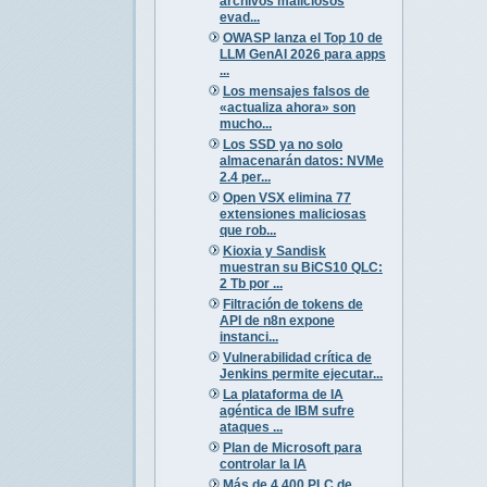
archivos maliciosos
evad...
OWASP lanza el Top 10 de
LLM GenAI 2026 para apps
...
Los mensajes falsos de
«actualiza ahora» son
mucho...
Los SSD ya no solo
almacenarán datos: NVMe
2.4 per...
Open VSX elimina 77
extensiones maliciosas
que rob...
Kioxia y Sandisk
muestran su BiCS10 QLC:
2 Tb por ...
Filtración de tokens de
API de n8n expone
instanci...
Vulnerabilidad crítica de
Jenkins permite ejecutar...
La plataforma de IA
agéntica de IBM sufre
ataques ...
Plan de Microsoft para
controlar la IA
Más de 4.400 PLC de