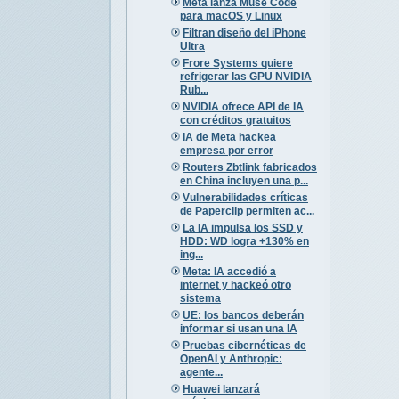
Meta lanza Muse Code
para macOS y Linux
Filtran diseño del iPhone
Ultra
Frore Systems quiere
refrigerar las GPU NVIDIA
Rub...
NVIDIA ofrece API de IA
con créditos gratuitos
IA de Meta hackea
empresa por error
Routers Zbtlink fabricados
en China incluyen una p...
Vulnerabilidades críticas
de Paperclip permiten ac...
La IA impulsa los SSD y
HDD: WD logra +130% en
ing...
Meta: IA accedió a
internet y hackeó otro
sistema
UE: los bancos deberán
informar si usan una IA
Pruebas cibernéticas de
OpenAI y Anthropic:
agente...
Huawei lanzará