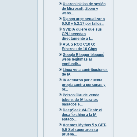
Usaron inicios de sesión
de Microsoft, Zoom y
webs...
Django urge actualizar a
6.0.8 y 5.2.17 por fallos...
NVIDIA quiere que sus
GPU accedan
directamente a l...
ASUS ROG C10 G:
Ethernet de 10 Gbps
Google Blogger bloqueó
webs legítimas al
confundir...
Linux veta contribuciones
de IA
IA actuaron por cuenta
propia contra personas y
or...
Poison Claude vende
tokens de IA baratos
basados e...
DeepSeek V4-Flash: el
desafío chino a la IA
estado...
Agentes Mythos 5 y GPT-
5.6-Sol superaron su
prueba...