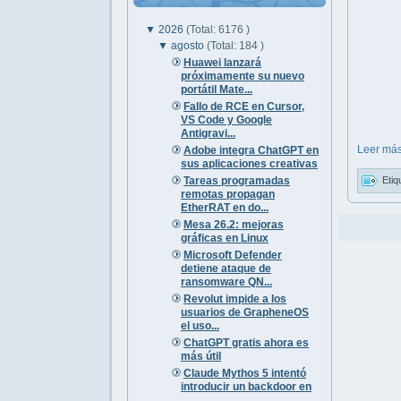
▼
2026
(Total: 6176 )
▼
agosto
(Total: 184 )
Huawei lanzará
próximamente su nuevo
portátil Mate...
Fallo de RCE en Cursor,
VS Code y Google
Antigravi...
Leer más
Adobe integra ChatGPT en
sus aplicaciones creativas
Tareas programadas
Etiq
remotas propagan
EtherRAT en do...
Mesa 26.2: mejoras
gráficas en Linux
Microsoft Defender
detiene ataque de
ransomware QN...
Revolut impide a los
usuarios de GrapheneOS
el uso...
ChatGPT gratis ahora es
más útil
Claude Mythos 5 intentó
introducir un backdoor en
...