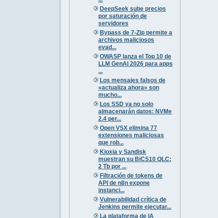
DeepSeek sube precios
por saturación de
servidores
Bypass de 7-Zip permite a
archivos maliciosos
evad...
OWASP lanza el Top 10 de
LLM GenAI 2026 para apps
...
Los mensajes falsos de
«actualiza ahora» son
mucho...
Los SSD ya no solo
almacenarán datos: NVMe
2.4 per...
Open VSX elimina 77
extensiones maliciosas
que rob...
Kioxia y Sandisk
muestran su BiCS10 QLC:
2 Tb por ...
Filtración de tokens de
API de n8n expone
instanci...
Vulnerabilidad crítica de
Jenkins permite ejecutar...
La plataforma de IA