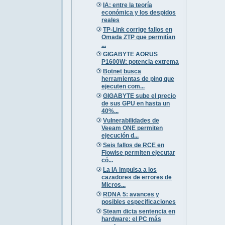
IA: entre la teoría
económica y los despidos
reales
TP-Link corrige fallos en
Omada ZTP que permitían
...
GIGABYTE AORUS
P1600W: potencia extrema
Botnet busca
herramientas de ping que
ejecuten com...
GIGABYTE sube el precio
de sus GPU en hasta un
40%...
Vulnerabilidades de
Veeam ONE permiten
ejecución d...
Seis fallos de RCE en
Flowise permiten ejecutar
có...
La IA impulsa a los
cazadores de errores de
Micros...
RDNA 5: avances y
posibles especificaciones
Steam dicta sentencia en
hardware: el PC más