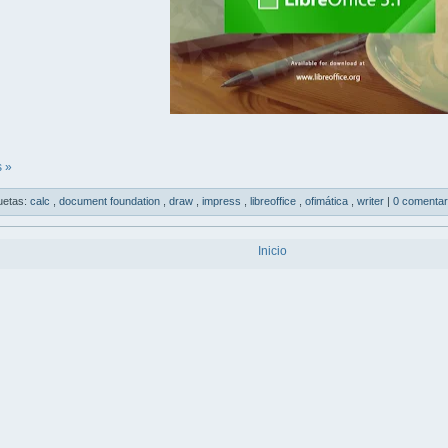
 »
uetas:
calc
,
document foundation
,
draw
,
impress
,
libreoffice
,
ofimática
,
writer
|
0 comentar
Inicio