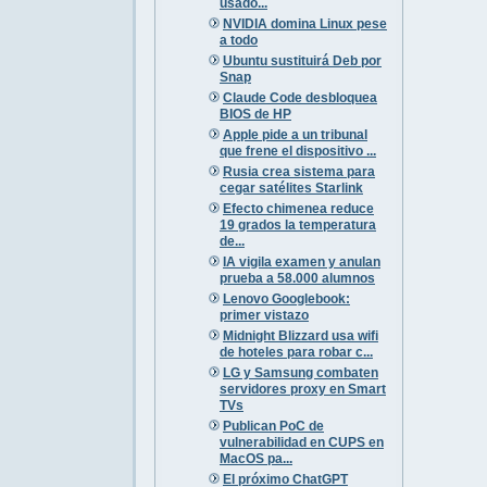
usado...
NVIDIA domina Linux pese
a todo
Ubuntu sustituirá Deb por
Snap
Claude Code desbloquea
BIOS de HP
Apple pide a un tribunal
que frene el dispositivo ...
Rusia crea sistema para
cegar satélites Starlink
Efecto chimenea reduce
19 grados la temperatura
de...
IA vigila examen y anulan
prueba a 58.000 alumnos
Lenovo Googlebook:
primer vistazo
Midnight Blizzard usa wifi
de hoteles para robar c...
LG y Samsung combaten
servidores proxy en Smart
TVs
Publican PoC de
vulnerabilidad en CUPS en
MacOS pa...
El próximo ChatGPT