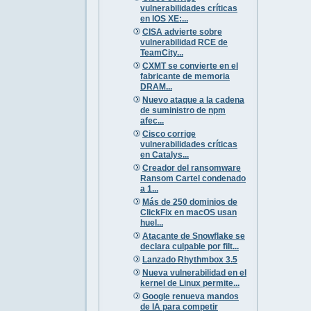
vulnerabilidades críticas
en IOS XE:...
CISA advierte sobre
vulnerabilidad RCE de
TeamCity...
CXMT se convierte en el
fabricante de memoria
DRAM...
Nuevo ataque a la cadena
de suministro de npm
afec...
Cisco corrige
vulnerabilidades críticas
en Catalys...
Creador del ransomware
Ransom Cartel condenado
a 1...
Más de 250 dominios de
ClickFix en macOS usan
huel...
Atacante de Snowflake se
declara culpable por filt...
Lanzado Rhythmbox 3.5
Nueva vulnerabilidad en el
kernel de Linux permite...
Google renueva mandos
de IA para competir