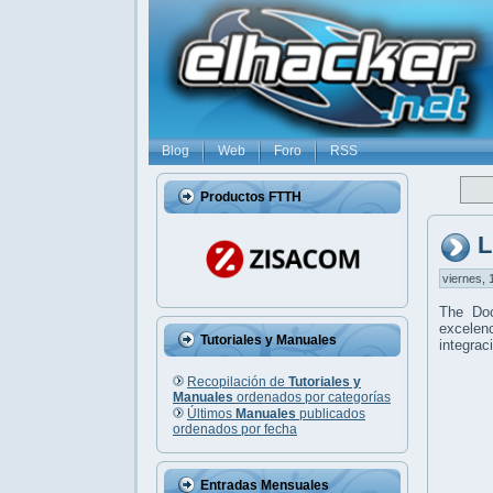
Blog
Web
Foro
RSS
Productos FTTH
L
viernes, 
The Do
excelenc
Tutoriales y Manuales
integrac
Recopilación de
Tutoriales y
Manuales
ordenados por categorías
Últimos
Manuales
publicados
ordenados por fecha
Entradas Mensuales