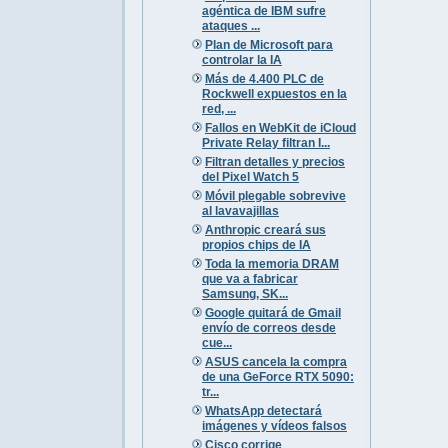
agéntica de IBM sufre
ataques ...
Plan de Microsoft para
controlar la IA
Más de 4.400 PLC de
Rockwell expuestos en la
red, ...
Fallos en WebKit de iCloud
Private Relay filtran I...
Filtran detalles y precios
del Pixel Watch 5
Móvil plegable sobrevive
al lavavajillas
Anthropic creará sus
propios chips de IA
Toda la memoria DRAM
que va a fabricar
Samsung, SK...
Google quitará de Gmail
envío de correos desde
cue...
ASUS cancela la compra
de una GeForce RTX 5090:
tr...
WhatsApp detectará
imágenes y vídeos falsos
Cisco corrige