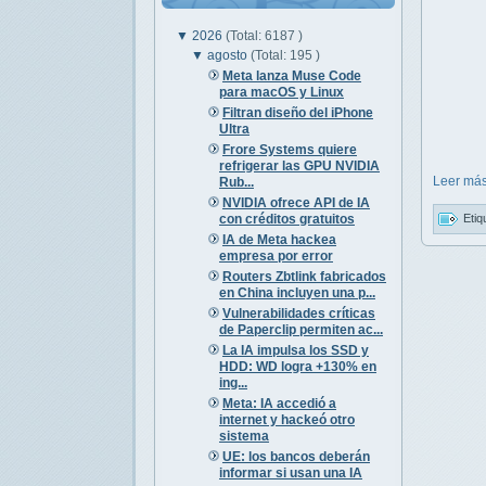
▼
2026
(Total: 6187 )
▼
agosto
(Total: 195 )
Meta lanza Muse Code
para macOS y Linux
Filtran diseño del iPhone
Ultra
Frore Systems quiere
refrigerar las GPU NVIDIA
Leer más
Rub...
NVIDIA ofrece API de IA
con créditos gratuitos
Etiq
IA de Meta hackea
empresa por error
Routers Zbtlink fabricados
en China incluyen una p...
Vulnerabilidades críticas
de Paperclip permiten ac...
La IA impulsa los SSD y
HDD: WD logra +130% en
ing...
Meta: IA accedió a
internet y hackeó otro
sistema
UE: los bancos deberán
informar si usan una IA