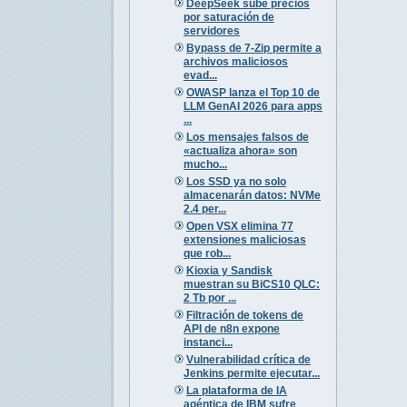
DeepSeek sube precios
por saturación de
servidores
Bypass de 7-Zip permite a
archivos maliciosos
evad...
OWASP lanza el Top 10 de
LLM GenAI 2026 para apps
...
Los mensajes falsos de
«actualiza ahora» son
mucho...
Los SSD ya no solo
almacenarán datos: NVMe
2.4 per...
Open VSX elimina 77
extensiones maliciosas
que rob...
Kioxia y Sandisk
muestran su BiCS10 QLC:
2 Tb por ...
Filtración de tokens de
API de n8n expone
instanci...
Vulnerabilidad crítica de
Jenkins permite ejecutar...
La plataforma de IA
agéntica de IBM sufre