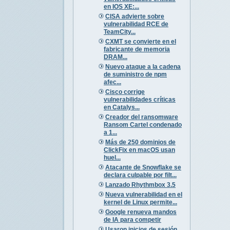
en IOS XE:...
CISA advierte sobre
vulnerabilidad RCE de
TeamCity...
CXMT se convierte en el
fabricante de memoria
DRAM...
Nuevo ataque a la cadena
de suministro de npm
afec...
Cisco corrige
vulnerabilidades críticas
en Catalys...
Creador del ransomware
Ransom Cartel condenado
a 1...
Más de 250 dominios de
ClickFix en macOS usan
huel...
Atacante de Snowflake se
declara culpable por filt...
Lanzado Rhythmbox 3.5
Nueva vulnerabilidad en el
kernel de Linux permite...
Google renueva mandos
de IA para competir
Usaron inicios de sesión