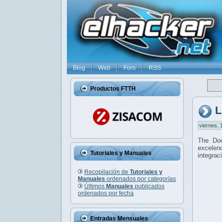
Blog
Web
Foro
RSS
Productos FTTH
L
viernes, 
The Do
excelenc
Tutoriales y Manuales
integrac
Recopilación de
Tutoriales y
Manuales
ordenados por categorías
Últimos
Manuales
publicados
ordenados por fecha
Entradas Mensuales