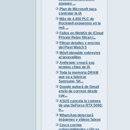
ataques ...
Plan de Microsoft para
controlar la IA
Más de 4.400 PLC de
Rockwell expuestos en la
red, ...
Fallos en WebKit de iCloud
Private Relay filtran I...
Filtran detalles y precios
del Pixel Watch 5
Móvil plegable sobrevive
al lavavajillas
Anthropic creará sus
propios chips de IA
Toda la memoria DRAM
que va a fabricar
Samsung, SK...
Google quitará de Gmail
envío de correos desde
cue...
ASUS cancela la compra
de una GeForce RTX 5090:
tr...
WhatsApp detectará
imágenes y vídeos falsos
Cisco corrige
vulnerabilidades críticas