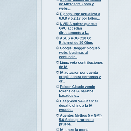
de Microsoft, Zoom y
webs...
Django urge actualizar a
6.0.8 y 5.2.17 por fallos...
NVIDIA quiere que sus
GPU accedan
directamente a l...
ASUS ROG C10 G:
Ethernet de 10 Gbps
Google Blogger bloqueó
webs legítimas al
confundir...
Linux veta contribuciones
de IA
IA actuaron por cuenta
propia contra personas y
or...
Poison Claude vende
tokens de IA baratos
basados e...
DeepSeek V4-Flash: el
desafío chino a la IA
estado...
Agentes Mythos 5 y GPT-
5.6-Sol superaron su
prueba...
IA: entre la teoría