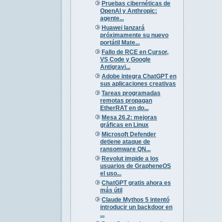
Pruebas cibernéticas de
OpenAI y Anthropic:
agente...
Huawei lanzará
próximamente su nuevo
portátil Mate...
Fallo de RCE en Cursor,
VS Code y Google
Antigravi...
Adobe integra ChatGPT en
sus aplicaciones creativas
Tareas programadas
remotas propagan
EtherRAT en do...
Mesa 26.2: mejoras
gráficas en Linux
Microsoft Defender
detiene ataque de
ransomware QN...
Revolut impide a los
usuarios de GrapheneOS
el uso...
ChatGPT gratis ahora es
más útil
Claude Mythos 5 intentó
introducir un backdoor en
...