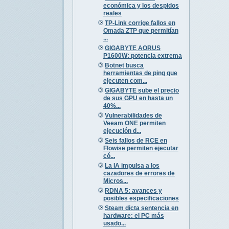
económica y los despidos
reales
TP-Link corrige fallos en
Omada ZTP que permitían
...
GIGABYTE AORUS
P1600W: potencia extrema
Botnet busca
herramientas de ping que
ejecuten com...
GIGABYTE sube el precio
de sus GPU en hasta un
40%...
Vulnerabilidades de
Veeam ONE permiten
ejecución d...
Seis fallos de RCE en
Flowise permiten ejecutar
có...
La IA impulsa a los
cazadores de errores de
Micros...
RDNA 5: avances y
posibles especificaciones
Steam dicta sentencia en
hardware: el PC más
usado...