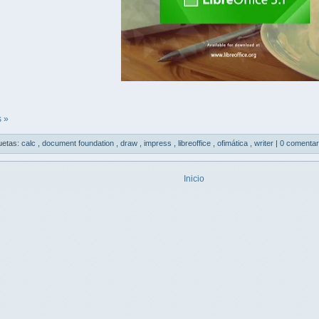
 »
uetas:
calc
,
document foundation
,
draw
,
impress
,
libreoffice
,
ofimática
,
writer
|
0 comentar
Inicio