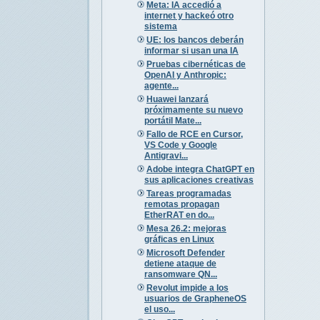
Meta: IA accedió a
internet y hackeó otro
sistema
UE: los bancos deberán
informar si usan una IA
Pruebas cibernéticas de
OpenAI y Anthropic:
agente...
Huawei lanzará
próximamente su nuevo
portátil Mate...
Fallo de RCE en Cursor,
VS Code y Google
Antigravi...
Adobe integra ChatGPT en
sus aplicaciones creativas
Tareas programadas
remotas propagan
EtherRAT en do...
Mesa 26.2: mejoras
gráficas en Linux
Microsoft Defender
detiene ataque de
ransomware QN...
Revolut impide a los
usuarios de GrapheneOS
el uso...