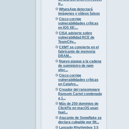
tr...
WhatsApp detectará
imágenes y vídeos falsos
Cisco corrige
vulnerabilidades críticas
en IOS XE:...
CISA advierte sobre
vulnerabilidad RCE de
TeamCity...
CXMT se convierte en el
fabricante de memoria
DRAM...
Nuevo ataque a la cadena
de suministro de npm
afec...
Cisco corrige
vulnerabilidades críticas
en Catalys...
Creador del ransomware
Ransom Cartel condenado
a 1...
Más de 250 dominios de
ClickFix en macOS usan
huel...
Atacante de Snowflake se
declara culpable por filt...
Lanzado Rhythmbox 3.5