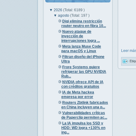
▼
2026
(Total: 6189 )
▼
agosto
(Total: 197 )
Digi elimina restricción
router neutro en fibra 10...
Nuevo ataque de
inyección de
interrupciones logra ...
Meta lanza Muse Code
Leer más
para macOS y Linux
Filtran diseño del iPhone
Ultra
Etiq
Frore Systems quiere
refrigerar las GPU NVIDIA
Rub...
NVIDIA ofrece API de IA
con créditos gratuitos
IA de Meta hackea
empresa por error
Routers Zbtlink fabricados
en China incluyen una p...
Vulnerabilidades críticas
de Paperclip permiten ac...
La IA impulsa los SSD y
HDD: WD logra +130% en
ing...