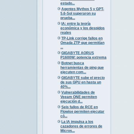
estado...
Agentes Mythos 5 y GPT-
5.6-Sol superaron su
prueba...
IA: entre la teoría
económica y los despidos
reales
TP-Link corrige fallos en
Omada ZTP que permitían
...
GIGABYTE AORUS
P1600W: potencia extrema
Botnet busca
herramientas de ping que
ejecuten com...
GIGABYTE sube el precio
de sus GPU en hasta un
40%...
Vulnerabilidades de
Veeam ONE permiten
ejecución d...
Seis fallos de RCE en
Flowise permiten ejecutar
có...
La IA impulsa a los
cazadores de errores de
Micros...