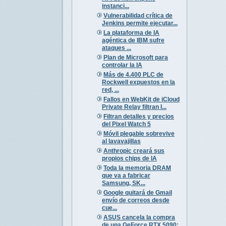
instanci...
Vulnerabilidad crítica de
Jenkins permite ejecutar...
La plataforma de IA
agéntica de IBM sufre
ataques ...
Plan de Microsoft para
controlar la IA
Más de 4.400 PLC de
Rockwell expuestos en la
red, ...
Fallos en WebKit de iCloud
Private Relay filtran I...
Filtran detalles y precios
del Pixel Watch 5
Móvil plegable sobrevive
al lavavajillas
Anthropic creará sus
propios chips de IA
Toda la memoria DRAM
que va a fabricar
Samsung, SK...
Google quitará de Gmail
envío de correos desde
cue...
ASUS cancela la compra
de una GeForce RTX 5090: