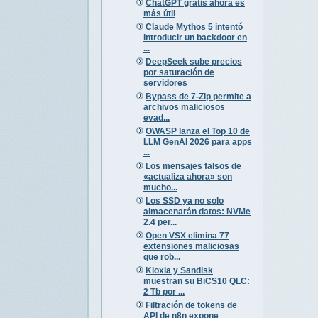
ChatGPT gratis ahora es
más útil
Claude Mythos 5 intentó
introducir un backdoor en
...
DeepSeek sube precios
por saturación de
servidores
Bypass de 7-Zip permite a
archivos maliciosos
evad...
OWASP lanza el Top 10 de
LLM GenAI 2026 para apps
...
Los mensajes falsos de
«actualiza ahora» son
mucho...
Los SSD ya no solo
almacenarán datos: NVMe
2.4 per...
Open VSX elimina 77
extensiones maliciosas
que rob...
Kioxia y Sandisk
muestran su BiCS10 QLC:
2 Tb por ...
Filtración de tokens de
API de n8n expone