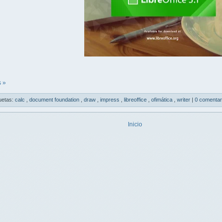
 »
uetas:
calc
,
document foundation
,
draw
,
impress
,
libreoffice
,
ofimática
,
writer
|
0 comentar
Inicio