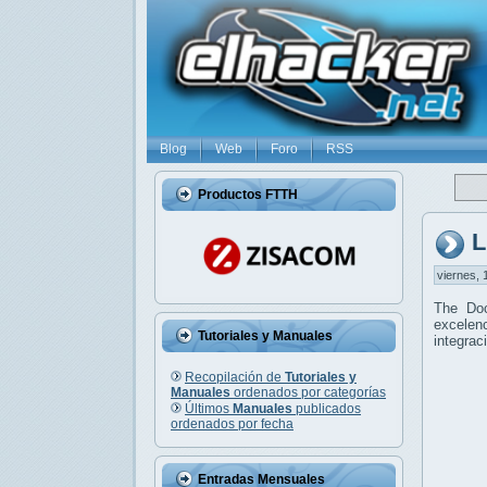
Blog
Web
Foro
RSS
Productos FTTH
L
viernes, 
The Do
excelenc
Tutoriales y Manuales
integrac
Recopilación de
Tutoriales y
Manuales
ordenados por categorías
Últimos
Manuales
publicados
ordenados por fecha
Entradas Mensuales