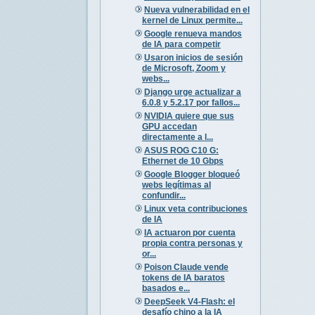
Nueva vulnerabilidad en el
kernel de Linux permite...
Google renueva mandos
de IA para competir
Usaron inicios de sesión
de Microsoft, Zoom y
webs...
Django urge actualizar a
6.0.8 y 5.2.17 por fallos...
NVIDIA quiere que sus
GPU accedan
directamente a l...
ASUS ROG C10 G:
Ethernet de 10 Gbps
Google Blogger bloqueó
webs legítimas al
confundir...
Linux veta contribuciones
de IA
IA actuaron por cuenta
propia contra personas y
or...
Poison Claude vende
tokens de IA baratos
basados e...
DeepSeek V4-Flash: el
desafío chino a la IA