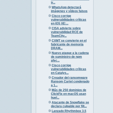
tr...
WhatsApp detectará
imágenes y vídeos falsos
Cisco corrige
vulnerabilidades críticas
en IOS XE:...
CISA advierte sobre
vulnerabilidad RCE de
TeamCity...
CXMT se convierte en el
fabricante de memoria
DRAM...
Nuevo ataque a la cadena
de suministro de npm
afec...
Cisco corrige
vulnerabilidades críticas
en Catalys...
Creador del ransomware
Ransom Cartel condenado
a 1...
Más de 250 dominios de
ClickFix en macOS usan
huel...
Atacante de Snowflake se
declara culpable por filt...
Lanzado Rhythmbox 3.5