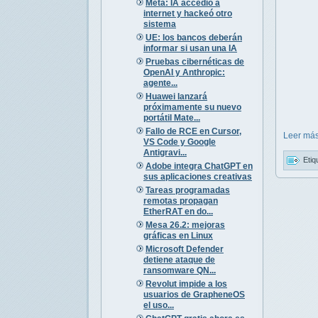
Meta: IA accedió a
internet y hackeó otro
sistema
UE: los bancos deberán
informar si usan una IA
Pruebas cibernéticas de
OpenAI y Anthropic:
agente...
Huawei lanzará
próximamente su nuevo
portátil Mate...
Fallo de RCE en Cursor,
Leer más
VS Code y Google
Antigravi...
Etiq
Adobe integra ChatGPT en
sus aplicaciones creativas
Tareas programadas
remotas propagan
EtherRAT en do...
Mesa 26.2: mejoras
gráficas en Linux
Microsoft Defender
detiene ataque de
ransomware QN...
Revolut impide a los
usuarios de GrapheneOS
el uso...