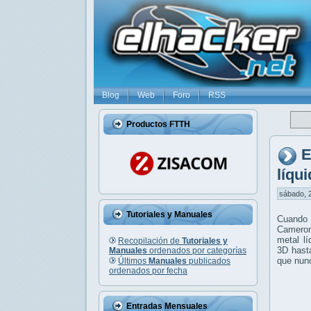
Blog
Web
Foro
RSS
Productos FTTH
E
líqu
sábado, 2
Tutoriales y Manuales
Cuando 
Cameron
metal l
Recopilación de
Tutoriales y
3D hasta
Manuales
ordenados por categorías
que nun
Últimos
Manuales
publicados
ordenados por fecha
Entradas Mensuales