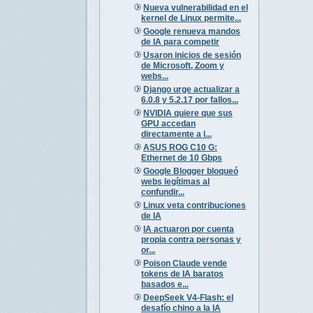
Nueva vulnerabilidad en el
kernel de Linux permite...
Google renueva mandos
de IA para competir
Usaron inicios de sesión
de Microsoft, Zoom y
webs...
Django urge actualizar a
6.0.8 y 5.2.17 por fallos...
NVIDIA quiere que sus
GPU accedan
directamente a l...
ASUS ROG C10 G:
Ethernet de 10 Gbps
Google Blogger bloqueó
webs legítimas al
confundir...
Linux veta contribuciones
de IA
IA actuaron por cuenta
propia contra personas y
or...
Poison Claude vende
tokens de IA baratos
basados e...
DeepSeek V4-Flash: el
desafío chino a la IA