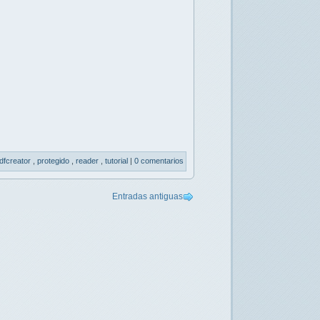
dfcreator
,
protegido
,
reader
,
tutorial
|
0 comentarios
Entradas antiguas