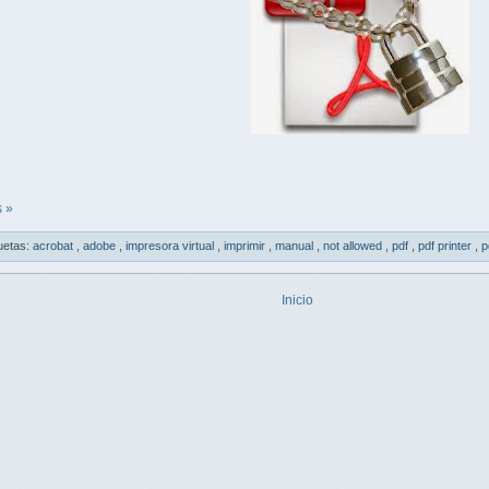
 »
uetas:
acrobat
,
adobe
,
impresora virtual
,
imprimir
,
manual
,
not allowed
,
pdf
,
pdf printer
,
p
Inicio