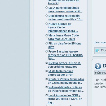
Android
La IA tiene dificultades
para corregir vulnerabili...
Digi elimina restricción
router neutro en fibra 10...
Nuevo ataque de
inyección de
interrupciones logra ...
Meta lanza Muse Code
para macOS y Linux
Leer más
Filtran diseño del iPhone
Ultra
Etiq
Frore Systems quiere
refrigerar las GPU NVIDIA
Rub...
NVIDIA ofrece API de IA
D
con créditos gratuitos
IA de Meta hackea
miércoles
empresa por error
Routers Zbtlink fabricados
Los arc
en China incluyen una p...
pueden l
son sis
Vulnerabilidades críticas
de Paperclip permiten ac...
La IA impulsa los SSD y
HDD: WD logra +130% en
ing...