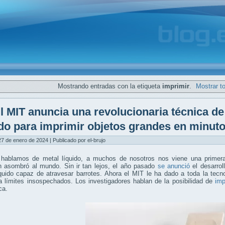
Mostrando entradas con la etiqueta
imprimir
.
Mostrar t
l MIT anuncia una revolucionaria técnica d
ido para imprimir objetos grandes en minut
7 de enero de 2024 | Publicado por el-brujo
hablamos de metal líquido, a muchos de nosotros nos viene una prime
 asombró al mundo. Sin ir tan lejos, el año pasado
se anunció
el desarrol
íquido capaz de atravesar barrotes. Ahora el MIT le ha dado a toda la tec
 límites insospechados. Los investigadores hablan de la posibilidad de
imp
ca.