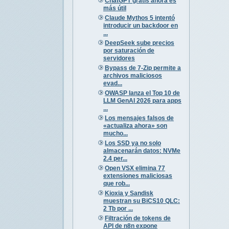
ChatGPT gratis ahora es
más útil
Claude Mythos 5 intentó
introducir un backdoor en
...
DeepSeek sube precios
por saturación de
servidores
Bypass de 7-Zip permite a
archivos maliciosos
evad...
OWASP lanza el Top 10 de
LLM GenAI 2026 para apps
...
Los mensajes falsos de
«actualiza ahora» son
mucho...
Los SSD ya no solo
almacenarán datos: NVMe
2.4 per...
Open VSX elimina 77
extensiones maliciosas
que rob...
Kioxia y Sandisk
muestran su BiCS10 QLC:
2 Tb por ...
Filtración de tokens de
API de n8n expone