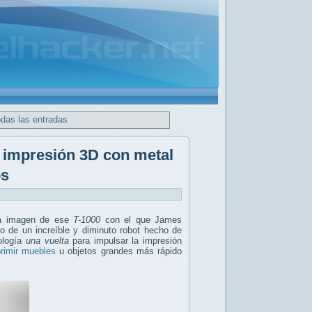
odas las entradas
e impresión 3D con metal
os
ra imagen de ese
T-1000
con el que James
lo de un increíble y diminuto robot hecho de
nología
una vuelta
para impulsar la impresión
rimir muebles
u objetos grandes más rápido