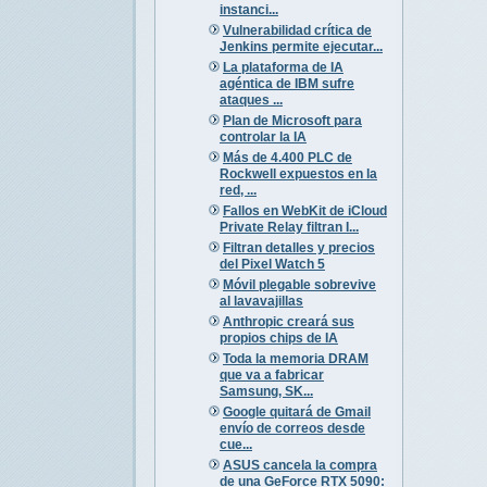
instanci...
Vulnerabilidad crítica de
Jenkins permite ejecutar...
La plataforma de IA
agéntica de IBM sufre
ataques ...
Plan de Microsoft para
controlar la IA
Más de 4.400 PLC de
Rockwell expuestos en la
red, ...
Fallos en WebKit de iCloud
Private Relay filtran I...
Filtran detalles y precios
del Pixel Watch 5
Móvil plegable sobrevive
al lavavajillas
Anthropic creará sus
propios chips de IA
Toda la memoria DRAM
que va a fabricar
Samsung, SK...
Google quitará de Gmail
envío de correos desde
cue...
ASUS cancela la compra
de una GeForce RTX 5090: