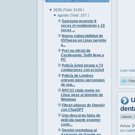
▼
2026
(Total: 6199 )
▼
agosto
(Total: 207 )
Samsung promete 8
veces el rendimiento y 10
veces ...
Nueva vulnerabilidad de
OVSwrap en Linux permite
a...
Port no oficial de
Castlevania: SotN llega a
PC
Policía árbol atrapa a 74
conductores con el móvil
Leer más
Policía de Londres
entregó datos personales
Etiq
de una...
RPCS3 rinde mejor en
Linux pese al dominio de
U
Windows
Filtran altavoz de OpenAI
dent
con ChatGPT
Una descarga falsa de
sábado, 1
película puede exponer
contr...
Amos Du
Gemini reemplaza al
su cuen
Asistente de Google en