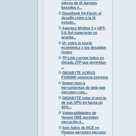
tokens de IA baratos
basados e...
DeepSeek V4-Flash: el
desafío chino a la IA
estado...
Agentes Mythos 5 y GPT-
5.6-Sol superaron su
prueba...
IA: entre la teoría
económica y los despidos
reales
TP-Link corrige fallos en
Omada ZTP que permitían
...
GIGABYTE AORUS
P1600W: potencia extrema
Botnet busca
herramientas de ping que
ejecuten com...
GIGABYTE sube el precio
de sus GPU en hasta un
40%...
Vulnerabilidades de
Veeam ONE permiten
ejecución d...
Seis fallos de RCE en
Flowise permiten ejecutar