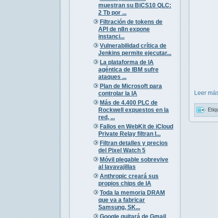
muestran su BiCS10 QLC:
2 Tb por ...
Filtración de tokens de
API de n8n expone
instanci...
Vulnerabilidad crítica de
Jenkins permite ejecutar...
La plataforma de IA
agéntica de IBM sufre
ataques ...
Plan de Microsoft para
Leer más
controlar la IA
Más de 4.400 PLC de
Rockwell expuestos en la
Etiq
red, ...
Fallos en WebKit de iCloud
Private Relay filtran I...
Filtran detalles y precios
del Pixel Watch 5
Móvil plegable sobrevive
al lavavajillas
Anthropic creará sus
propios chips de IA
Toda la memoria DRAM
que va a fabricar
Samsung, SK...
Google quitará de Gmail