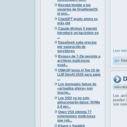
Revolut impide a los
usuarios de GrapheneOS
el uso...
ChatGPT gratis ahora es
más útil
Claude Mythos 5 intentó
introducir un backdoor en
...
DeepSeek sube precios
por saturación de
Leer más
servidores
Bypass de 7-Zip permite a
archivos maliciosos
Etiq
evad...
OWASP lanza el Top 10 de
LLM GenAI 2026 para apps
D
...
Los mensajes falsos de
miércoles
«actualiza ahora» son
mucho...
Los arc
Los SSD ya no solo
pueden l
almacenarán datos: NVMe
son sis
2.4 per...
Open VSX elimina 77
extensiones maliciosas
que rob...
Kioxia y Sandisk