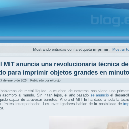
Mostrando entradas con la etiqueta
imprimir
.
Mostrar t
l MIT anuncia una revolucionaria técnica d
ido para imprimir objetos grandes en minut
7 de enero de 2024 | Publicado por el-brujo
hablamos de metal líquido, a muchos de nosotros nos viene una prime
 asombró al mundo. Sin ir tan lejos, el año pasado
se anunció
el desarrol
íquido capaz de atravesar barrotes. Ahora el MIT le ha dado a toda la tec
 límites insospechados. Los investigadores hablan de la posibilidad de
imp
ca.