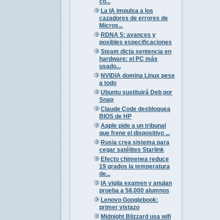
có...
La IA impulsa a los
cazadores de errores de
Micros...
RDNA 5: avances y
posibles especificaciones
Steam dicta sentencia en
hardware: el PC más
usado...
NVIDIA domina Linux pese
a todo
Ubuntu sustituirá Deb por
Snap
Claude Code desbloquea
BIOS de HP
Apple pide a un tribunal
que frene el dispositivo ...
Rusia crea sistema para
cegar satélites Starlink
Efecto chimenea reduce
19 grados la temperatura
de...
IA vigila examen y anulan
prueba a 58.000 alumnos
Lenovo Googlebook:
primer vistazo
Midnight Blizzard usa wifi