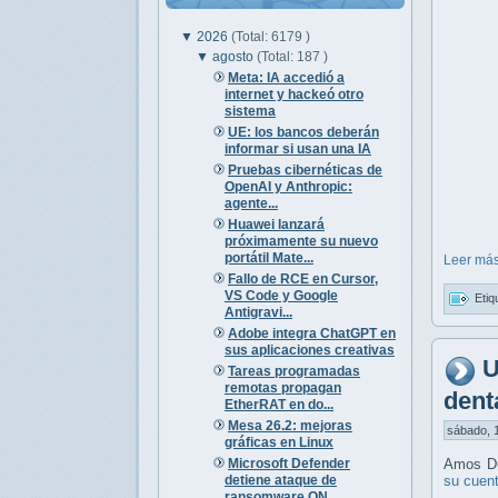
▼
2026
(Total: 6179 )
▼
agosto
(Total: 187 )
Meta: IA accedió a
internet y hackeó otro
sistema
UE: los bancos deberán
informar si usan una IA
Pruebas cibernéticas de
OpenAI y Anthropic:
agente...
Huawei lanzará
próximamente su nuevo
portátil Mate...
Leer más
Fallo de RCE en Cursor,
VS Code y Google
Etiq
Antigravi...
Adobe integra ChatGPT en
sus aplicaciones creativas
U
Tareas programadas
remotas propagan
dent
EtherRAT en do...
Mesa 26.2: mejoras
sábado, 1
gráficas en Linux
Microsoft Defender
Amos Du
detiene ataque de
su cuen
ransomware QN...