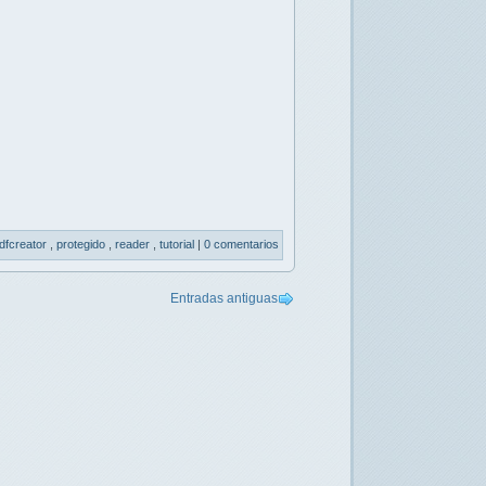
dfcreator
,
protegido
,
reader
,
tutorial
|
0 comentarios
Entradas antiguas