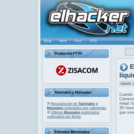
Blog
Web
Foro
RSS
Productos FTTH
E
líqu
sábado, 2
Tutoriales y Manuales
Cuando 
Cameron
metal l
Recopilación de
Tutoriales y
3D hasta
Manuales
ordenados por categorías
que nun
Últimos
Manuales
publicados
ordenados por fecha
Entradas Mensuales