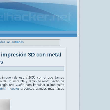
odas las entradas
e impresión 3D con metal
os
ra imagen de ese
T-1000
con el que James
lo de un increíble y diminuto robot hecho de
nología
una vuelta
para impulsar la impresión
rimir muebles
u objetos grandes más rápido