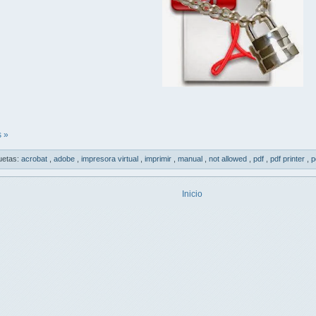
 »
uetas:
acrobat
,
adobe
,
impresora virtual
,
imprimir
,
manual
,
not allowed
,
pdf
,
pdf printer
,
p
Inicio