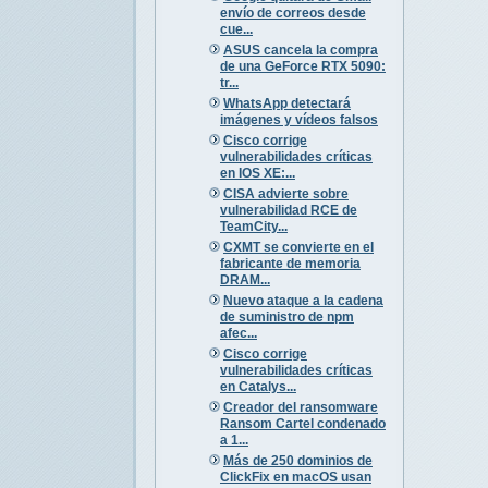
envío de correos desde
cue...
ASUS cancela la compra
de una GeForce RTX 5090:
tr...
WhatsApp detectará
imágenes y vídeos falsos
Cisco corrige
vulnerabilidades críticas
en IOS XE:...
CISA advierte sobre
vulnerabilidad RCE de
TeamCity...
CXMT se convierte en el
fabricante de memoria
DRAM...
Nuevo ataque a la cadena
de suministro de npm
afec...
Cisco corrige
vulnerabilidades críticas
en Catalys...
Creador del ransomware
Ransom Cartel condenado
a 1...
Más de 250 dominios de
ClickFix en macOS usan