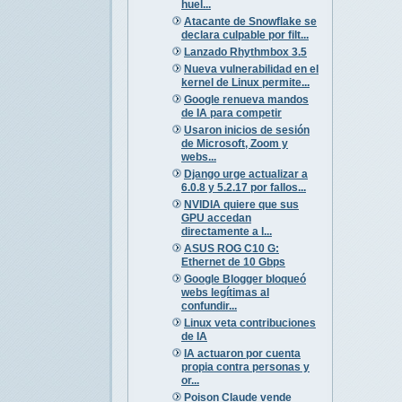
huel...
Atacante de Snowflake se
declara culpable por filt...
Lanzado Rhythmbox 3.5
Nueva vulnerabilidad en el
kernel de Linux permite...
Google renueva mandos
de IA para competir
Usaron inicios de sesión
de Microsoft, Zoom y
webs...
Django urge actualizar a
6.0.8 y 5.2.17 por fallos...
NVIDIA quiere que sus
GPU accedan
directamente a l...
ASUS ROG C10 G:
Ethernet de 10 Gbps
Google Blogger bloqueó
webs legítimas al
confundir...
Linux veta contribuciones
de IA
IA actuaron por cuenta
propia contra personas y
or...
Poison Claude vende