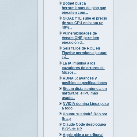
Botnet busca
herramientas de ping que
ejecuten com...
GIGABYTE sube el precio
de sus GPU en hasta un
40%...
Vulnerabilidades de
Veeam ONE permiten
ejecución d...
Seis fallos de RCE en
Flowise permiten ejecutar
có...
La IA impulsa a los
cazadores de errores de
Micros...
RDNA 5: avances y
posibles especificaciones
Steam dicta sentencia en
hardware: el PC más
usado...
NVIDIA domina Linux pese
a todo
Ubuntu sustituirá Deb por
Snap
Claude Code desbloquea
BIOS de HP
Apple pide a un tribunal