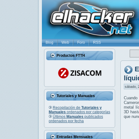
Blog
Web
Foro
RSS
Productos FTTH
E
líqu
sábado, 2
Tutoriales y Manuales
Cuando 
Cameron
metal l
Recopilación de
Tutoriales y
3D hasta
Manuales
ordenados por categorías
que nun
Últimos
Manuales
publicados
ordenados por fecha
Entradas Mensuales