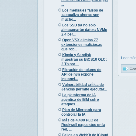
...
Los mensajes falsos de
«actualiza ahora» son
mucho...
Los SSD ya no solo
almacenarán datos: NVMe
2.4 per...
Open VSX elimina 77
extensiones maliciosas
que rob...
Kioxia y Sandisk
Leer más
muestran su BiCS10 QLC:
2 Tb por ...
Etiq
Filtración de tokens de
API de n8n expone
instanci...
Vulnerabilidad crítica de
Jenkins permite ejecutar...
La plataforma de IA
agéntica de IBM sufre
ataques ...
Plan de Microsoft para
controlar la IA
Más de 4.400 PLC de
Rockwell expuestos en la
red, ...
Fallos en WebKit de iCloud