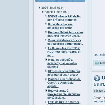
▼
2026
(Total: 6184 )
▼
agosto
(Total: 192 )
NVIDIA ofrece API de IA
con créditos gratuitos
IA de Meta hackea
empresa por error
Routers Zbtlink fabricados
en China incluyen una p...
Vulnerabilidades críticas
de Paperclip permiten ac...
La IA impulsa los SSD y
HDD: WD logra +130% en
Leer más
ing...
Meta: IA accedió a
Etiq
internet y hackeó otro
sistema
UE: los bancos deberán
informar si usan una IA
U
Pruebas cibernéticas de
OpenAI y Anthropic:
dent
agente...
Huawei lanzará
sábado, 1
próximamente su nuevo
portátil Mate...
Amos Du
su cuen
Fallo de RCE en Cursor,