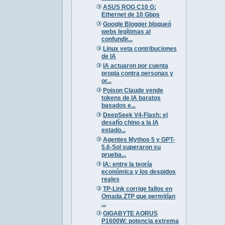
ASUS ROG C10 G:
Ethernet de 10 Gbps
Google Blogger bloqueó
webs legítimas al
confundir...
Linux veta contribuciones
de IA
IA actuaron por cuenta
propia contra personas y
or...
Poison Claude vende
tokens de IA baratos
basados e...
DeepSeek V4-Flash: el
desafío chino a la IA
estado...
Agentes Mythos 5 y GPT-
5.6-Sol superaron su
prueba...
IA: entre la teoría
económica y los despidos
reales
TP-Link corrige fallos en
Omada ZTP que permitían
...
GIGABYTE AORUS
P1600W: potencia extrema