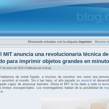
Mostrando entradas con la etiqueta
imprimir
.
Mostrar t
l MIT anuncia una revolucionaria técnica d
ido para imprimir objetos grandes en minut
7 de enero de 2024 | Publicado por el-brujo
hablamos de metal líquido, a muchos de nosotros nos viene una prime
 asombró al mundo. Sin ir tan lejos, el año pasado
se anunció
el desarrol
íquido capaz de atravesar barrotes. Ahora el MIT le ha dado a toda la tec
 límites insospechados. Los investigadores hablan de la posibilidad de
imp
ca.