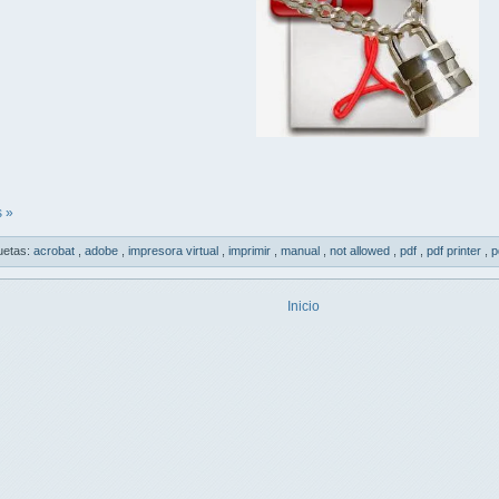
 »
uetas:
acrobat
,
adobe
,
impresora virtual
,
imprimir
,
manual
,
not allowed
,
pdf
,
pdf printer
,
p
Inicio