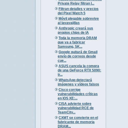
Private Relay filtran I...
Filtran detalles y precios
del Pixel Watch 5
Móvil plegable sobrevive
al lavavajillas
Anthropic creará sus
propios chips de IA
Toda la memoria DRAM
que va a fabricar
Samsung, SK...
Google quitará de Gmail
envío de correos desde
cue...
ASUS cancela la compra
de una GeForce RTX 5090:
tr...
WhatsApp detectará
imágenes y vídeos falsos
Cisco corrige
vulnerabilidades críticas
en IOS XE:...
CISA advierte sobre
vulnerabilidad RCE de
TeamCity...
CXMT se convierte en el
fabricante de memoria
DRAM...