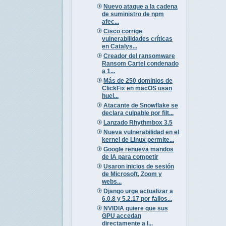
Nuevo ataque a la cadena
de suministro de npm
afec...
Cisco corrige
vulnerabilidades críticas
en Catalys...
Creador del ransomware
Ransom Cartel condenado
a 1...
Más de 250 dominios de
ClickFix en macOS usan
huel...
Atacante de Snowflake se
declara culpable por filt...
Lanzado Rhythmbox 3.5
Nueva vulnerabilidad en el
kernel de Linux permite...
Google renueva mandos
de IA para competir
Usaron inicios de sesión
de Microsoft, Zoom y
webs...
Django urge actualizar a
6.0.8 y 5.2.17 por fallos...
NVIDIA quiere que sus
GPU accedan
directamente a l...