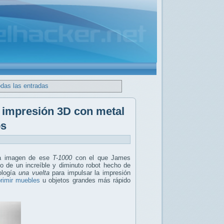
odas las entradas
e impresión 3D con metal
os
ra imagen de ese
T-1000
con el que James
lo de un increíble y diminuto robot hecho de
nología
una vuelta
para impulsar la impresión
rimir muebles
u objetos grandes más rápido