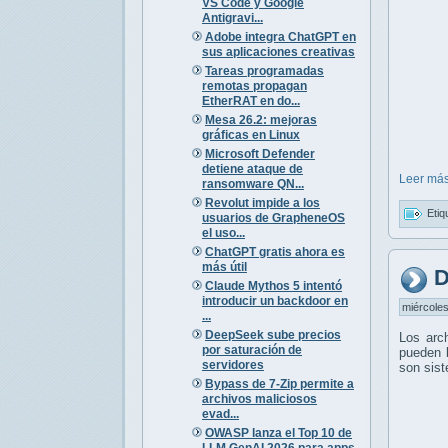
VS Code y Google
Antigravi...
Adobe integra ChatGPT en
sus aplicaciones creativas
Tareas programadas
remotas propagan
EtherRAT en do...
Mesa 26.2: mejoras
gráficas en Linux
Microsoft Defender
detiene ataque de
Leer más
ransomware QN...
Revolut impide a los
Etiq
usuarios de GrapheneOS
el uso...
ChatGPT gratis ahora es
más útil
D
Claude Mythos 5 intentó
introducir un backdoor en
miércoles
...
DeepSeek sube precios
Los arc
por saturación de
pueden l
servidores
son sis
Bypass de 7-Zip permite a
archivos maliciosos
evad...
OWASP lanza el Top 10 de
LLM GenAI 2026 para apps