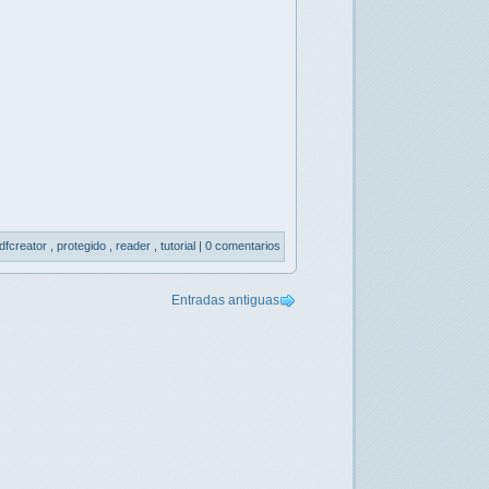
dfcreator
,
protegido
,
reader
,
tutorial
|
0 comentarios
Entradas antiguas