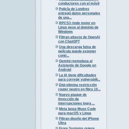
conductores con el móvil
Policía de Londres
entregó datos personales
de una...
RPCS3 rinde mejor en
Linux pese al dominio de
Windows
Filtran altavoz de OpenAI
con ChatGPT
Una descarga falsa de
película puede exponer
contr...
Gemini reemplaza al
Asistente de Google en
Android
La IA tiene dificultades
para corregir vulnerabili...
Digi elimina restricción
router neutro en fibra 10...
Nuevo ataque de
inyección de
interrupciones logra ...
Meta lanza Muse Code
para macOS y Linux
Filtran diseño del iPhone
Ultra
Frore Systems quiere