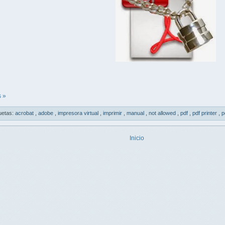
 »
uetas:
acrobat
,
adobe
,
impresora virtual
,
imprimir
,
manual
,
not allowed
,
pdf
,
pdf printer
,
p
Inicio