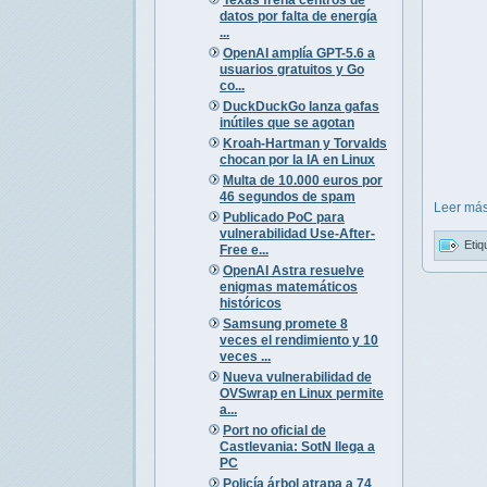
datos por falta de energía
...
OpenAI amplía GPT-5.6 a
usuarios gratuitos y Go
co...
DuckDuckGo lanza gafas
inútiles que se agotan
Kroah-Hartman y Torvalds
chocan por la IA en Linux
Multa de 10.000 euros por
46 segundos de spam
Leer más
Publicado PoC para
vulnerabilidad Use-After-
Etiq
Free e...
OpenAI Astra resuelve
enigmas matemáticos
históricos
Samsung promete 8
veces el rendimiento y 10
veces ...
Nueva vulnerabilidad de
OVSwrap en Linux permite
a...
Port no oficial de
Castlevania: SotN llega a
PC
Policía árbol atrapa a 74