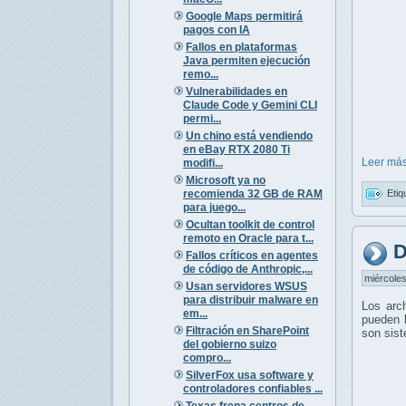
Google Maps permitirá
pagos con IA
Fallos en plataformas
Java permiten ejecución
remo...
Vulnerabilidades en
Claude Code y Gemini CLI
permi...
Un chino está vendiendo
en eBay RTX 2080 Ti
Leer más
modifi...
Microsoft ya no
recomienda 32 GB de RAM
Etiq
para juego...
Ocultan toolkit de control
remoto en Oracle para t...
D
Fallos críticos en agentes
de código de Anthropic,...
miércoles
Usan servidores WSUS
para distribuir malware en
Los arc
em...
pueden l
Filtración en SharePoint
son sis
del gobierno suizo
compro...
SilverFox usa software y
controladores confiables ...
Texas frena centros de