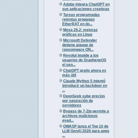
Adobe integra ChatGPT en
sus aplicaciones creativas
Tareas programadas
remotas propagan
EtherRAT en do...
Mesa 26.2: mejoras
gráficas en Linux
Microsoft Defender
detiene ataque de
ransomware QN...
Revolut impide a los
usuarios de GrapheneOS
el uso...
ChatGPT gratis ahora es
más útil
Claude Mythos 5 intentó
introducir un backdoor en
...
DeepSeek sube precios
por saturación de
servidores
Bypass de 7-Zip permite a
archivos maliciosos
evad...
OWASP lanza el Top 10 de
LLM GenAI 2026 para apps
...