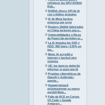
refrigerar las GPU NVIDIA
Rub...
NVIDIA ofrece API de IA
con créditos gratuitos
IA de Meta hackea
empresa por error
Routers Zbtlink fabricados
en China incluyen una p...
Vulnerabilidades críticas
de Paperclip permiten ac...
La IA impulsa los SSD y
HDD: WD logra +130% en
ing...
Meta: IA accedió a
internet y hackeó otro
sistema
UE: los bancos deberán
informar si usan una IA
Pruebas cibernéticas de
OpenAI y Anthropic:
agente...
Huawei lanzará
próximamente su nuevo
portátil Mate...
Fallo de RCE en Cursor,
VS Code y Google
Antigravi...