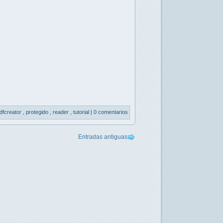
dfcreator
,
protegido
,
reader
,
tutorial
|
0 comentarios
Entradas antiguas