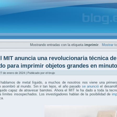
Mostrando entradas con la etiqueta
imprimir
.
Mostrar t
l MIT anuncia una revolucionaria técnica d
ido para imprimir objetos grandes en minut
7 de enero de 2024 | Publicado por el-brujo
hablamos de metal líquido, a muchos de nosotros nos viene una prime
 asombró al mundo. Sin ir tan lejos, el año pasado
se anunció
el desarrol
íquido capaz de atravesar barrotes. Ahora el MIT le ha dado a toda la tec
 límites insospechados. Los investigadores hablan de la posibilidad de
imp
ca.