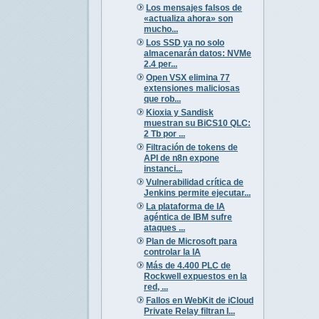
Los mensajes falsos de
«actualiza ahora» son
mucho...
Los SSD ya no solo
almacenarán datos: NVMe
2.4 per...
Open VSX elimina 77
extensiones maliciosas
que rob...
Kioxia y Sandisk
muestran su BiCS10 QLC:
2 Tb por ...
Filtración de tokens de
API de n8n expone
instanci...
Vulnerabilidad crítica de
Jenkins permite ejecutar...
La plataforma de IA
agéntica de IBM sufre
ataques ...
Plan de Microsoft para
controlar la IA
Más de 4.400 PLC de
Rockwell expuestos en la
red, ...
Fallos en WebKit de iCloud
Private Relay filtran I...