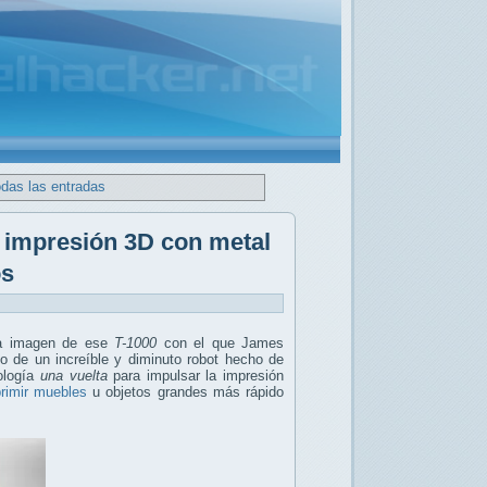
odas las entradas
e impresión 3D con metal
os
ra imagen de ese
T-1000
con el que James
lo de un increíble y diminuto robot hecho de
nología
una vuelta
para impulsar la impresión
rimir muebles
u objetos grandes más rápido