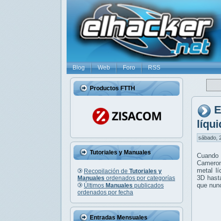
Blog
Web
Foro
RSS
Productos FTTH
E
líqu
sábado, 2
Tutoriales y Manuales
Cuando 
Cameron
metal l
Recopilación de
Tutoriales y
3D hasta
Manuales
ordenados por categorías
que nun
Últimos
Manuales
publicados
ordenados por fecha
Entradas Mensuales