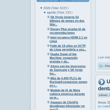
▼
2026
(Total: 6225 )
▼
agosto
(Total: 233 )
SK Hynix invierte 54
billones de wones en dos
fábr...
Disney Plus prueba IA de
recomendaciones
Intel recupera HDMI 2.1 en
Linux
Fallo de 18 años en SCTP
de Linux permitiría a usu...
Quake Dawn of the
Leer más
Machine: expansión
gratuita y du...
Etiq
Ahora son los inversores
de Samsung y SK hynix
los...
Más de 4.400 PLCs de
U
Rockwell expuestos ponen
en r...
dent
Modelo de IA de Meta
vulnera empresa durante
sábado, 1
un te...
Ataques de ClickFix
Amos Du
despliegan infostealer en
su cuen
macO...