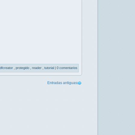
dfcreator
,
protegido
,
reader
,
tutorial
|
0 comentarios
Entradas antiguas