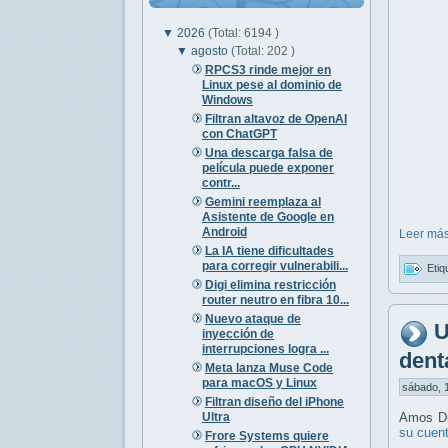
▼
2026
(Total: 6194 )
▼
agosto
(Total: 202 )
RPCS3 rinde mejor en
Linux pese al dominio de
Windows
Filtran altavoz de OpenAI
con ChatGPT
Una descarga falsa de
película puede exponer
contr...
Gemini reemplaza al
Asistente de Google en
Android
Leer más
La IA tiene dificultades
para corregir vulnerabili...
Etiq
Digi elimina restricción
router neutro en fibra 10...
Nuevo ataque de
U
inyección de
interrupciones logra ...
dent
Meta lanza Muse Code
para macOS y Linux
sábado, 1
Filtran diseño del iPhone
Ultra
Amos Du
su cuen
Frore Systems quiere