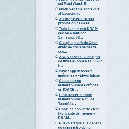
del Pixel Watch 5
Móvil plegable sobrevive
al lavavajillas
Anthropic creará sus
propios chips de IA
Toda la memoria DRAM
que va a fabricar
Samsung, SK...
Google quitará de Gmail
envío de correos desde
cue...
ASUS cancela la compra
de una GeForce RTX 5090:
tr...
WhatsApp detectará
imágenes y vídeos falsos
Cisco corrige
vulnerabilidades críticas
en IOS XE:...
CISA advierte sobre
vulnerabilidad RCE de
TeamCity...
CXMT se convierte en el
fabricante de memoria
DRAM...
Nuevo ataque a la cadena
de suministro de npm