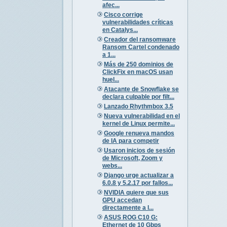
afec...
Cisco corrige
vulnerabilidades críticas
en Catalys...
Creador del ransomware
Ransom Cartel condenado
a 1...
Más de 250 dominios de
ClickFix en macOS usan
huel...
Atacante de Snowflake se
declara culpable por filt...
Lanzado Rhythmbox 3.5
Nueva vulnerabilidad en el
kernel de Linux permite...
Google renueva mandos
de IA para competir
Usaron inicios de sesión
de Microsoft, Zoom y
webs...
Django urge actualizar a
6.0.8 y 5.2.17 por fallos...
NVIDIA quiere que sus
GPU accedan
directamente a l...
ASUS ROG C10 G:
Ethernet de 10 Gbps