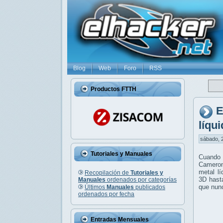
Blog
Web
Foro
RSS
Productos FTTH
E
líqu
sábado, 2
Tutoriales y Manuales
Cuando 
Cameron
metal l
Recopilación de
Tutoriales y
3D hasta
Manuales
ordenados por categorías
que nun
Últimos
Manuales
publicados
ordenados por fecha
Entradas Mensuales