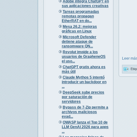
Adobe integra ChatGPT en
sus aplicaciones creativas
Tareas programadas
remotas propagan
EtherRAT en do...
Mesa 26.2: mejoras
gráficas en Linux
Microsoft Defender
detiene ataque de
ransomware QN...
Revolut impide a los
usuarios de GrapheneOS
Leer más
el uso...
ChatGPT gratis ahora es
Etiq
más útil
Claude Mythos 5 intentó
introducir un backdoor en
...
DeepSeek sube precios
por saturación de
servidores
Bypass de 7-Zip permite a
archivos maliciosos
evad...
OWASP lanza el Top 10 de
LLM GenAI 2026 para apps
...