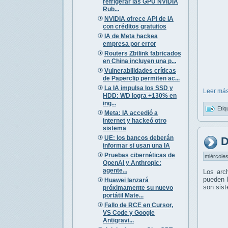
refrigerar las GPU NVIDIA
Rub...
NVIDIA ofrece API de IA
con créditos gratuitos
IA de Meta hackea
empresa por error
Routers Zbtlink fabricados
en China incluyen una p...
Vulnerabilidades críticas
de Paperclip permiten ac...
La IA impulsa los SSD y
Leer más
HDD: WD logra +130% en
ing...
Etiq
Meta: IA accedió a
internet y hackeó otro
sistema
UE: los bancos deberán
D
informar si usan una IA
Pruebas cibernéticas de
miércoles
OpenAI y Anthropic:
agente...
Los arc
pueden l
Huawei lanzará
son sis
próximamente su nuevo
portátil Mate...
Fallo de RCE en Cursor,
VS Code y Google
Antigravi...