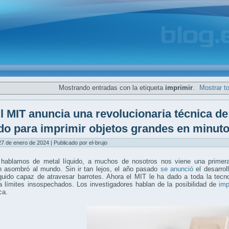
Mostrando entradas con la etiqueta
imprimir
.
Mostrar t
l MIT anuncia una revolucionaria técnica d
ido para imprimir objetos grandes en minut
7 de enero de 2024 | Publicado por el-brujo
hablamos de metal líquido, a muchos de nosotros nos viene una prime
 asombró al mundo. Sin ir tan lejos, el año pasado
se anunció
el desarrol
íquido capaz de atravesar barrotes. Ahora el MIT le ha dado a toda la tec
 límites insospechados. Los investigadores hablan de la posibilidad de
imp
ca.