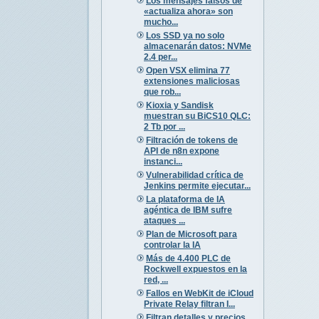
Los mensajes falsos de
«actualiza ahora» son
mucho...
Los SSD ya no solo
almacenarán datos: NVMe
2.4 per...
Open VSX elimina 77
extensiones maliciosas
que rob...
Kioxia y Sandisk
muestran su BiCS10 QLC:
2 Tb por ...
Filtración de tokens de
API de n8n expone
instanci...
Vulnerabilidad crítica de
Jenkins permite ejecutar...
La plataforma de IA
agéntica de IBM sufre
ataques ...
Plan de Microsoft para
controlar la IA
Más de 4.400 PLC de
Rockwell expuestos en la
red, ...
Fallos en WebKit de iCloud
Private Relay filtran I...
Filtran detalles y precios