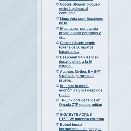
Google Blogger bloqueó
webs legítimas al
confundir...
Linux veta contribuciones
de IA
IA actuaron por cuenta
propia contra personas y
or...
Poison Claude vende
tokens de IA baratos
basados e...
DeepSeek V4-Flash: el
desafío chino a la IA
estado...
Agentes Mythos 5 y GPT-
5.6-Sol superaron su
prueba...
IA: entre la teoría
económica y los despidos
reales
TP-Link corrige fallos en
Omada ZTP que permitían
...
GIGABYTE AORUS
P1600W: potencia extrema
Botnet busca
herramientas de ping que