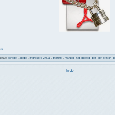
 »
uetas:
acrobat
,
adobe
,
impresora virtual
,
imprimir
,
manual
,
not allowed
,
pdf
,
pdf printer
,
p
Inicio