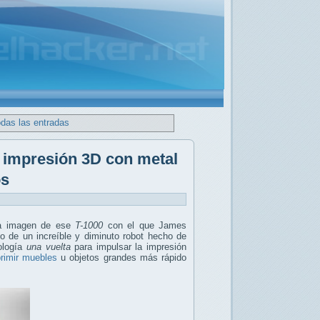
odas las entradas
e impresión 3D con metal
os
ra imagen de ese
T-1000
con el que James
lo de un increíble y diminuto robot hecho de
nología
una vuelta
para impulsar la impresión
rimir muebles
u objetos grandes más rápido