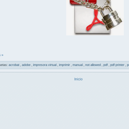
 »
uetas:
acrobat
,
adobe
,
impresora virtual
,
imprimir
,
manual
,
not allowed
,
pdf
,
pdf printer
,
p
Inicio