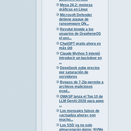
Mesa 26.2: mejoras
gráficas en Linux
Microsoft Defender
detiene ataque de
ransomware QN...
Revolut impide a los
usuarios de GrapheneOS
el uso...
ChatGPT gratis ahora es
más útil
Claude Mythos 5 intentó
introducir un backdoor en
...
DeepSeek sube precios
por saturación de
servidores
Bypass de 7-Zip permite a
archivos maliciosos
evad...
OWASP lanza el Top 10 de
LLM GenAI 2026 para apps
...
Los mensajes falsos de
«actualiza ahora» son
mucho...
Los SSD ya no solo
almacenarán datos: NVMe