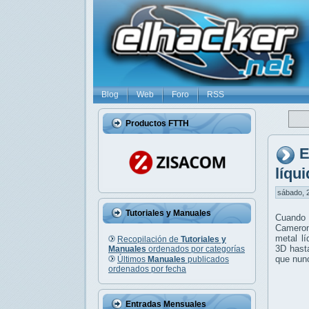
Blog
Web
Foro
RSS
Productos FTTH
E
líqu
sábado, 2
Tutoriales y Manuales
Cuando 
Cameron
metal l
Recopilación de
Tutoriales y
3D hasta
Manuales
ordenados por categorías
que nun
Últimos
Manuales
publicados
ordenados por fecha
Entradas Mensuales