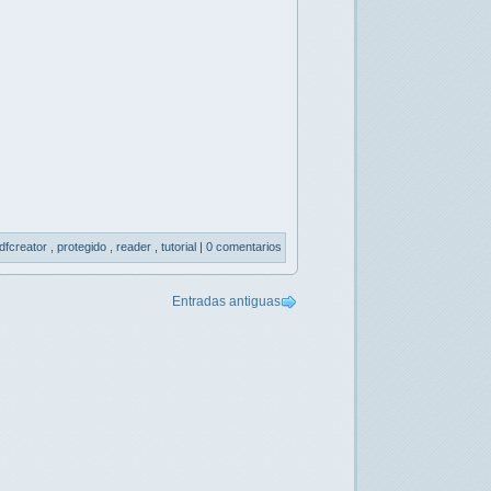
dfcreator
,
protegido
,
reader
,
tutorial
|
0 comentarios
Entradas antiguas