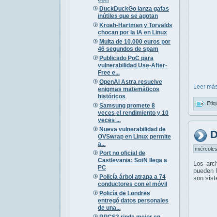
DuckDuckGo lanza gafas
inútiles que se agotan
Kroah-Hartman y Torvalds
chocan por la IA en Linux
Multa de 10.000 euros por
46 segundos de spam
Publicado PoC para
vulnerabilidad Use-After-
Free e...
OpenAI Astra resuelve
Leer más
enigmas matemáticos
históricos
Etiq
Samsung promete 8
veces el rendimiento y 10
veces ...
Nueva vulnerabilidad de
D
OVSwrap en Linux permite
a...
miércoles
Port no oficial de
Castlevania: SotN llega a
Los arc
PC
pueden l
Policía árbol atrapa a 74
son sis
conductores con el móvil
Policía de Londres
entregó datos personales
de una...
RPCS3 rinde mejor en