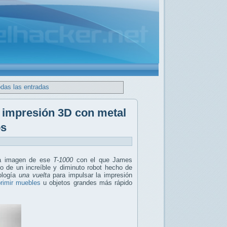
odas las entradas
e impresión 3D con metal
os
ra imagen de ese
T-1000
con el que James
lo de un increíble y diminuto robot hecho de
nología
una vuelta
para impulsar la impresión
rimir muebles
u objetos grandes más rápido