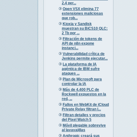
2.4 per...
Open VSX elimina 77
extensiones maliciosas
que rob...
Kioxia y Sandisk
muestran su BiCS10 QLC:
2 Tb por ...
Filtración de tokens de
API de n8n expone
instanci...
Vulnerabilidad crítica de
Jenkins permite ejecutar...
La plataforma de IA
agéntica de IBM sufre
ataques ...
Plan de Microsoft para
controlar la IA
Más de 4.400 PLC de
Rockwell expuestos en la
red, ...
Fallos en WebKit de iCloud
Private Relay filtran I...
Filtran detalles y precios
del Pixel Watch 5
Móvil plegable sobrevive
al lavavajillas
Anthropic creará sus