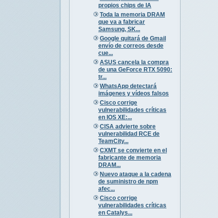
propios chips de IA
Toda la memoria DRAM
que va a fabricar
Samsung, SK...
Google quitará de Gmail
envío de correos desde
cue...
ASUS cancela la compra
de una GeForce RTX 5090:
tr...
WhatsApp detectará
imágenes y vídeos falsos
Cisco corrige
vulnerabilidades críticas
en IOS XE:...
CISA advierte sobre
vulnerabilidad RCE de
TeamCity...
CXMT se convierte en el
fabricante de memoria
DRAM...
Nuevo ataque a la cadena
de suministro de npm
afec...
Cisco corrige
vulnerabilidades críticas
en Catalys...