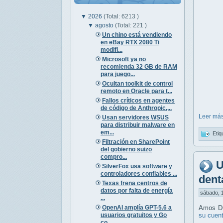
▼
2026
(Total: 6213 )
▼
agosto
(Total: 221 )
Un chino está vendiendo
en eBay RTX 2080 Ti
modifi...
Microsoft ya no
recomienda 32 GB de RAM
para juego...
Ocultan toolkit de control
remoto en Oracle para t...
Fallos críticos en agentes
de código de Anthropic,...
Leer más
Usan servidores WSUS
para distribuir malware en
em...
Etiq
Filtración en SharePoint
del gobierno suizo
compro...
U
SilverFox usa software y
controladores confiables ...
dent
Texas frena centros de
datos por falta de energía
sábado, 1
...
OpenAI amplía GPT-5.6 a
Amos Du
usuarios gratuitos y Go
su cuen
co...