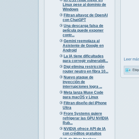
Linux pese al dominio de
Windows
Filtran altavoz de OpenAI
con ChatGPT
Una descarga falsa de
película puede exponer
contr...
Gemini reemplaza al
Asistente de Google en
Android
La IA tiene dificultades
Leer más
para corregir vulnerabili...
Digi elimina restricción
Etiq
router neutro en fibra 10...
Nuevo ataque de
inyección de
interrupciones logra ...
Meta lanza Muse Code
para macOS y Linux
Filtran diseño del iPhone
Ultra
Frore Systems quiere
refrigerar las GPU NVIDIA
Rub...
NVIDIA ofrece API de IA
con créditos gratuitos