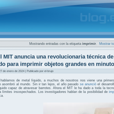
Mostrando entradas con la etiqueta
imprimir
.
Mostrar t
l MIT anuncia una revolucionaria técnica d
ido para imprimir objetos grandes en minut
7 de enero de 2024 | Publicado por el-brujo
hablamos de metal líquido, a muchos de nosotros nos viene una prime
 asombró al mundo. Sin ir tan lejos, el año pasado
se anunció
el desarrol
íquido capaz de atravesar barrotes. Ahora el MIT le ha dado a toda la tec
 límites insospechados. Los investigadores hablan de la posibilidad de
imp
ca.