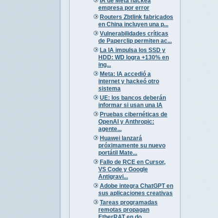
IA de Meta hackea
empresa por error
Routers Zbtlink fabricados
en China incluyen una p...
Vulnerabilidades críticas
de Paperclip permiten ac...
La IA impulsa los SSD y
HDD: WD logra +130% en
ing...
Meta: IA accedió a
internet y hackeó otro
sistema
UE: los bancos deberán
informar si usan una IA
Pruebas cibernéticas de
OpenAI y Anthropic:
agente...
Huawei lanzará
próximamente su nuevo
portátil Mate...
Fallo de RCE en Cursor,
VS Code y Google
Antigravi...
Adobe integra ChatGPT en
sus aplicaciones creativas
Tareas programadas
remotas propagan
EtherRAT en do...