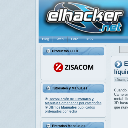
Blog
Web
Foro
RSS
Productos FTTH
E
líqu
sábado, 2
Tutoriales y Manuales
Cuando 
Cameron
metal l
Recopilación de
Tutoriales y
3D hasta
Manuales
ordenados por categorías
que nun
Últimos
Manuales
publicados
ordenados por fecha
Entradas Mensuales