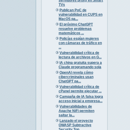
servidores proxy en Smart
TVs
Publican PoC de
vulnerabilidad en CUPS en
MacOS pa...
El próximo ChatGPT
resuelve problemas
matemáticos ...
Policías espían mujeres
con cámaras de tráfico en
...
Vulnerabilidad crítica de
lectura de archivos en G...
IA china gratuita supera a
Claude programando sola
OpenAI revela cómo
cibercriminales usan
ChatGPT pa...
Vulnerabilidad crítica de
cPanel permite ejecutar ...
Campaña de IA falsa logra
acceso inicial a empresa...
Vulnerabilidades de
Apache NiFi permiten
saltar la...
Lanzado el proyecto
OWASP Subtractive
Security Top...