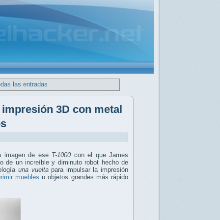
odas las entradas
e impresión 3D con metal
os
ra imagen de ese
T-1000
con el que James
lo de un increíble y diminuto robot hecho de
nología
una vuelta
para impulsar la impresión
rimir muebles
u objetos grandes más rápido