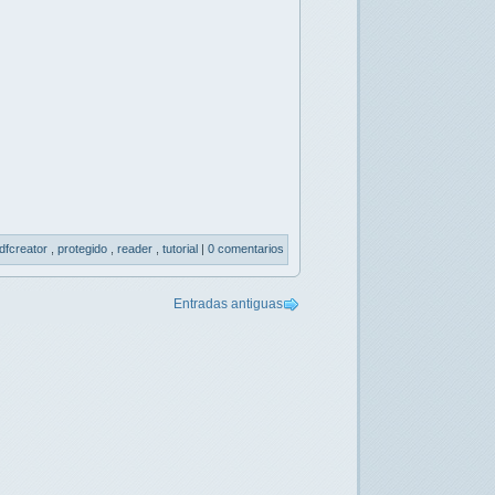
dfcreator
,
protegido
,
reader
,
tutorial
|
0 comentarios
Entradas antiguas