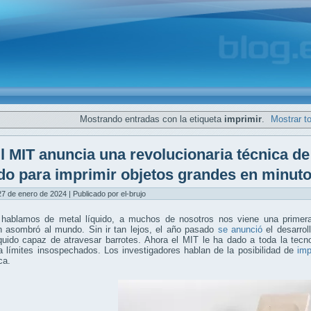
Mostrando entradas con la etiqueta
imprimir
.
Mostrar t
l MIT anuncia una revolucionaria técnica d
ido para imprimir objetos grandes en minut
7 de enero de 2024 | Publicado por el-brujo
hablamos de metal líquido, a muchos de nosotros nos viene una prime
 asombró al mundo. Sin ir tan lejos, el año pasado
se anunció
el desarrol
íquido capaz de atravesar barrotes. Ahora el MIT le ha dado a toda la tec
 límites insospechados. Los investigadores hablan de la posibilidad de
imp
ca.