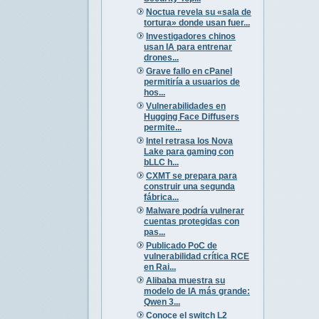
Noctua revela su «sala de
tortura» donde usan fuer...
Investigadores chinos
usan IA para entrenar
drones...
Grave fallo en cPanel
permitiría a usuarios de
hos...
Vulnerabilidades en
Hugging Face Diffusers
permite...
Intel retrasa los Nova
Lake para gaming con
bLLC h...
CXMT se prepara para
construir una segunda
fábrica...
Malware podría vulnerar
cuentas protegidas con
pas...
Publicado PoC de
vulnerabilidad crítica RCE
en Rai...
Alibaba muestra su
modelo de IA más grande:
Qwen 3...
Conoce el switch L2