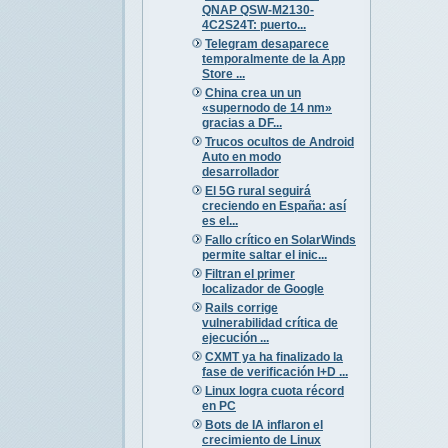
QNAP QSW-M2130-
4C2S24T: puerto...
Telegram desaparece
temporalmente de la App
Store ...
China crea un un
«supernodo de 14 nm»
gracias a DF...
Trucos ocultos de Android
Auto en modo
desarrollador
El 5G rural seguirá
creciendo en España: así
es el...
Fallo crítico en SolarWinds
permite saltar el inic...
Filtran el primer
localizador de Google
Rails corrige
vulnerabilidad crítica de
ejecución ...
CXMT ya ha finalizado la
fase de verificación I+D ...
Linux logra cuota récord
en PC
Bots de IA inflaron el
crecimiento de Linux