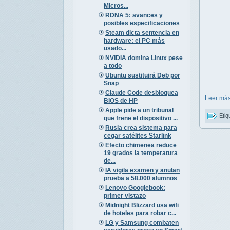
Micros...
RDNA 5: avances y
posibles especificaciones
Steam dicta sentencia en
hardware: el PC más
usado...
NVIDIA domina Linux pese
a todo
Ubuntu sustituirá Deb por
Snap
Claude Code desbloquea
Leer más
BIOS de HP
Apple pide a un tribunal
Etiq
que frene el dispositivo ...
Rusia crea sistema para
cegar satélites Starlink
Efecto chimenea reduce
19 grados la temperatura
de...
IA vigila examen y anulan
prueba a 58.000 alumnos
Lenovo Googlebook:
primer vistazo
Midnight Blizzard usa wifi
de hoteles para robar c...
LG y Samsung combaten