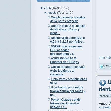
▼
2026
(Total: 6137 )
▼
agosto
(Total: 145 )
Google renueva mandos
de IA para competir
Usaron inicios de sesión
de Microsoft, Zoom y
webs...
Django urge actualizar a
6.0.8 y 5.2.17 por fallos...
NVIDIA quiere que sus
GPU accedan
directamente a l...
Leer más
ASUS ROG C10 G:
Ethernet de 10 Gbps
Etiq
Google Blogger bloqueó
webs legítimas al
confundir...
Linux veta contribuciones
U
de IA
IA actuaron por cuenta
dent
propia contra personas y
or...
sábado, 1
Poison Claude vende
tokens de IA baratos
Amos Du
basados e...
su cuen