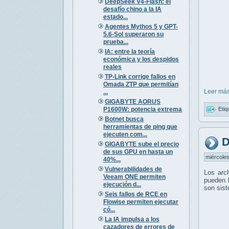
DeepSeek V4-Flash: el
desafío chino a la IA
estado...
Agentes Mythos 5 y GPT-
5.6-Sol superaron su
prueba...
IA: entre la teoría
económica y los despidos
reales
TP-Link corrige fallos en
Omada ZTP que permitían
Leer más
...
GIGABYTE AORUS
P1600W: potencia extrema
Etiq
Botnet busca
herramientas de ping que
ejecuten com...
D
GIGABYTE sube el precio
de sus GPU en hasta un
miércoles
40%...
Vulnerabilidades de
Los arc
Veeam ONE permiten
pueden l
ejecución d...
son sis
Seis fallos de RCE en
Flowise permiten ejecutar
có...
La IA impulsa a los
cazadores de errores de