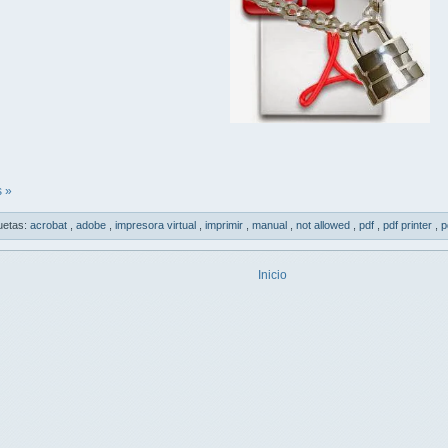
 »
uetas:
acrobat
,
adobe
,
impresora virtual
,
imprimir
,
manual
,
not allowed
,
pdf
,
pdf printer
,
p
Inicio