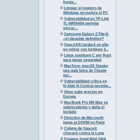
frente...
Limpiar el registro de
Windows no mejora el PC
Vulnerabilidad en TP-Link
TL-WR940N permite
ejecuc...
Samsung Galaxy Z Flip 8:
¿el plegable definitivo?
SpaceXAI tardará un año
en retirar sus turbinas il...
Linux sustituye C por Rust
para ganar seguridad
MacSync macOS Stealer
usa guía falsa de Claude
par...
Vulnerabilidad crítica en
N-Able N-Central permite...
Xbox sube precios en
Europa
MacBook Pro M5 Max se
sobrecalienta y daña el
teclado
Directivo de Microsoft
juega al DOOM en Paint
Cohete de SpaceX
chocará contra la Luna
Equipos SonicWall SMA