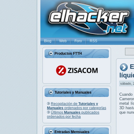
Blog
Web
Foro
RSS
Productos FTTH
E
líqu
sábado, 2
Tutoriales y Manuales
Cuando 
Cameron
metal l
Recopilación de
Tutoriales y
3D hasta
Manuales
ordenados por categorías
que nun
Últimos
Manuales
publicados
ordenados por fecha
Entradas Mensuales