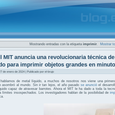
Mostrando entradas con la etiqueta
imprimir
.
Mostrar t
l MIT anuncia una revolucionaria técnica d
ido para imprimir objetos grandes en minut
7 de enero de 2024 | Publicado por el-brujo
hablamos de metal líquido, a muchos de nosotros nos viene una prime
 asombró al mundo. Sin ir tan lejos, el año pasado
se anunció
el desarrol
íquido capaz de atravesar barrotes. Ahora el MIT le ha dado a toda la tec
 límites insospechados. Los investigadores hablan de la posibilidad de
imp
ca.