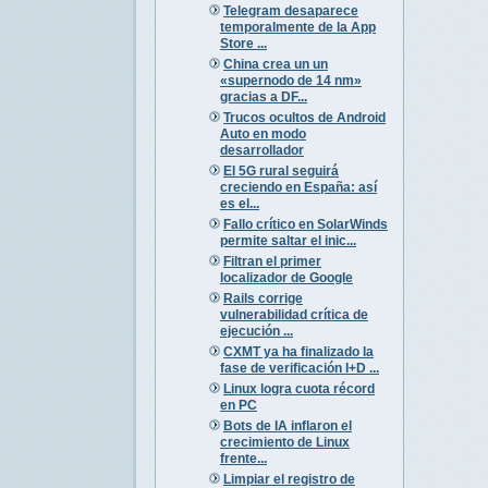
Telegram desaparece
temporalmente de la App
Store ...
China crea un un
«supernodo de 14 nm»
gracias a DF...
Trucos ocultos de Android
Auto en modo
desarrollador
El 5G rural seguirá
creciendo en España: así
es el...
Fallo crítico en SolarWinds
permite saltar el inic...
Filtran el primer
localizador de Google
Rails corrige
vulnerabilidad crítica de
ejecución ...
CXMT ya ha finalizado la
fase de verificación I+D ...
Linux logra cuota récord
en PC
Bots de IA inflaron el
crecimiento de Linux
frente...
Limpiar el registro de