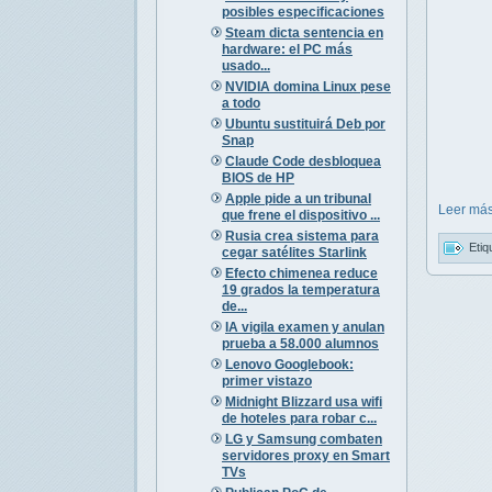
posibles especificaciones
Steam dicta sentencia en
hardware: el PC más
usado...
NVIDIA domina Linux pese
a todo
Ubuntu sustituirá Deb por
Snap
Claude Code desbloquea
BIOS de HP
Apple pide a un tribunal
Leer más
que frene el dispositivo ...
Rusia crea sistema para
Etiq
cegar satélites Starlink
Efecto chimenea reduce
19 grados la temperatura
de...
IA vigila examen y anulan
prueba a 58.000 alumnos
Lenovo Googlebook:
primer vistazo
Midnight Blizzard usa wifi
de hoteles para robar c...
LG y Samsung combaten
servidores proxy en Smart
TVs