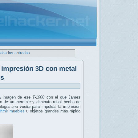
odas las entradas
e impresión 3D con metal
os
ra imagen de ese
T-1000
con el que James
lo de un increíble y diminuto robot hecho de
nología
una vuelta
para impulsar la impresión
rimir muebles
u objetos grandes más rápido