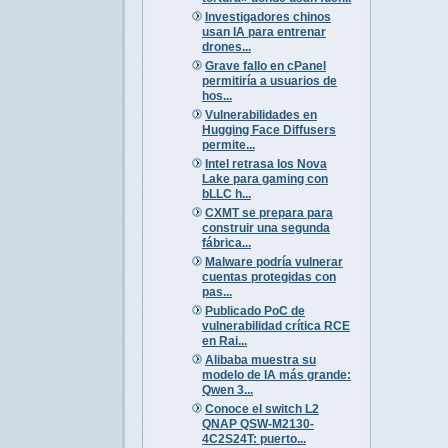
Investigadores chinos
usan IA para entrenar
drones...
Grave fallo en cPanel
permitiría a usuarios de
hos...
Vulnerabilidades en
Hugging Face Diffusers
permite...
Intel retrasa los Nova
Lake para gaming con
bLLC h...
CXMT se prepara para
construir una segunda
fábrica...
Malware podría vulnerar
cuentas protegidas con
pas...
Publicado PoC de
vulnerabilidad crítica RCE
en Rai...
Alibaba muestra su
modelo de IA más grande:
Qwen 3...
Conoce el switch L2
QNAP QSW-M2130-
4C2S24T: puerto...