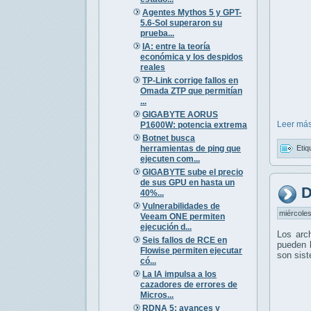
Agentes Mythos 5 y GPT-
5.6-Sol superaron su
prueba...
IA: entre la teoría
económica y los despidos
reales
TP-Link corrige fallos en
Omada ZTP que permitían
...
GIGABYTE AORUS
Leer más
P1600W: potencia extrema
Botnet busca
herramientas de ping que
Etiq
ejecuten com...
GIGABYTE sube el precio
de sus GPU en hasta un
D
40%...
Vulnerabilidades de
miércoles
Veeam ONE permiten
ejecución d...
Los arc
Seis fallos de RCE en
pueden l
Flowise permiten ejecutar
son sis
có...
La IA impulsa a los
cazadores de errores de
Micros...
RDNA 5: avances y