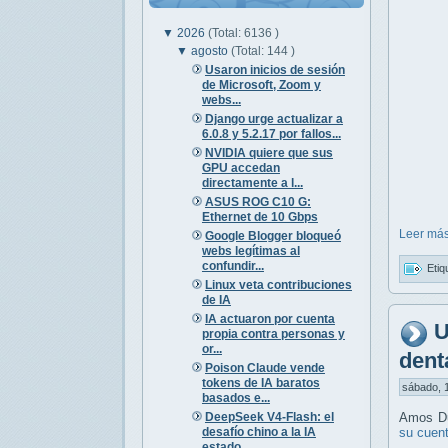
▼
2026
(Total: 6136 )
▼
agosto
(Total: 144 )
Usaron inicios de sesión
de Microsoft, Zoom y
webs...
Django urge actualizar a
6.0.8 y 5.2.17 por fallos...
NVIDIA quiere que sus
GPU accedan
directamente a l...
ASUS ROG C10 G:
Ethernet de 10 Gbps
Leer más
Google Blogger bloqueó
webs legítimas al
confundir...
Etiq
Linux veta contribuciones
de IA
IA actuaron por cuenta
U
propia contra personas y
or...
dent
Poison Claude vende
tokens de IA baratos
sábado, 1
basados e...
DeepSeek V4-Flash: el
Amos Du
desafío chino a la IA
su cuen
estado...