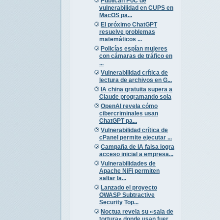
Publican PoC de
vulnerabilidad en CUPS en
MacOS pa...
El próximo ChatGPT
resuelve problemas
matemáticos ...
Policías espían mujeres
con cámaras de tráfico en
...
Vulnerabilidad crítica de
lectura de archivos en G...
IA china gratuita supera a
Claude programando sola
OpenAI revela cómo
cibercriminales usan
ChatGPT pa...
Vulnerabilidad crítica de
cPanel permite ejecutar ...
Campaña de IA falsa logra
acceso inicial a empresa...
Vulnerabilidades de
Apache NiFi permiten
saltar la...
Lanzado el proyecto
OWASP Subtractive
Security Top...
Noctua revela su «sala de
tortura» donde usan fuer...