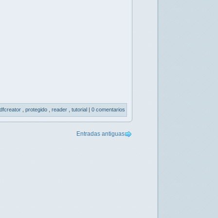
dfcreator
,
protegido
,
reader
,
tutorial
|
0 comentarios
Entradas antiguas