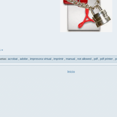
 »
uetas:
acrobat
,
adobe
,
impresora virtual
,
imprimir
,
manual
,
not allowed
,
pdf
,
pdf printer
,
p
Inicio