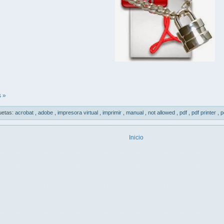
 »
uetas:
acrobat
,
adobe
,
impresora virtual
,
imprimir
,
manual
,
not allowed
,
pdf
,
pdf printer
,
p
Inicio