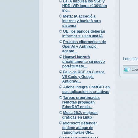
La IA impulsa los SSD y
HDD: WD logra +130% en
ing...
Meta: IA accedió a
internet y hackeó otro
sistema
UE: los bancos deberán
informar si usan una IA
Pruebas cibernéticas de
OpenAI y Anthropic:
agente...
Huawei lanzará
Leer más
próximamente su nuevo
portátil Mate...
Etiq
Fallo de RCE en Cursor,
VS Code y Google
Antigravi...
Adobe integra ChatGPT en
sus aplicaciones creativas
Tareas programadas
remotas propagan
EtherRAT en do...
Mesa 26.2: mejoras
gráficas en Linux
Microsoft Defender
detiene ataque de
ransomware QN...