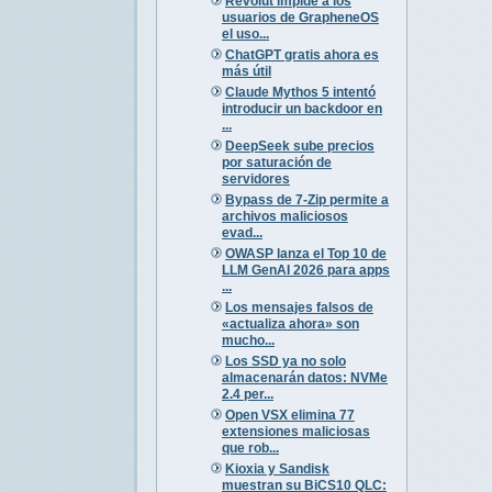
Revolut impide a los
usuarios de GrapheneOS
el uso...
ChatGPT gratis ahora es
más útil
Claude Mythos 5 intentó
introducir un backdoor en
...
DeepSeek sube precios
por saturación de
servidores
Bypass de 7-Zip permite a
archivos maliciosos
evad...
OWASP lanza el Top 10 de
LLM GenAI 2026 para apps
...
Los mensajes falsos de
«actualiza ahora» son
mucho...
Los SSD ya no solo
almacenarán datos: NVMe
2.4 per...
Open VSX elimina 77
extensiones maliciosas
que rob...
Kioxia y Sandisk
muestran su BiCS10 QLC: