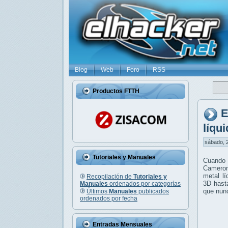
Blog
Web
Foro
RSS
Productos FTTH
E
líqu
sábado, 2
Tutoriales y Manuales
Cuando 
Cameron
metal l
Recopilación de
Tutoriales y
3D hasta
Manuales
ordenados por categorías
que nun
Últimos
Manuales
publicados
ordenados por fecha
Entradas Mensuales