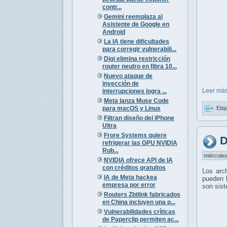
contr...
Gemini reemplaza al
Asistente de Google en
Android
La IA tiene dificultades
para corregir vulnerabili...
Digi elimina restricción
router neutro en fibra 10...
Nuevo ataque de
inyección de
Leer más
interrupciones logra ...
Meta lanza Muse Code
para macOS y Linux
Etiq
Filtran diseño del iPhone
Ultra
Frore Systems quiere
D
refrigerar las GPU NVIDIA
Rub...
miércoles
NVIDIA ofrece API de IA
con créditos gratuitos
Los arc
IA de Meta hackea
pueden l
empresa por error
son sis
Routers Zbtlink fabricados
en China incluyen una p...
Vulnerabilidades críticas
de Paperclip permiten ac...