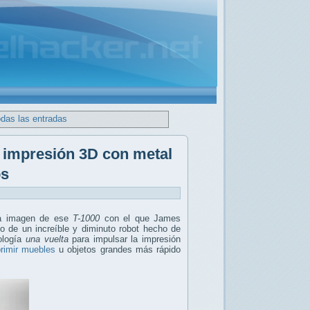
odas las entradas
e impresión 3D con metal
os
ra imagen de ese
T-1000
con el que James
lo de un increíble y diminuto robot hecho de
nología
una vuelta
para impulsar la impresión
rimir muebles
u objetos grandes más rápido