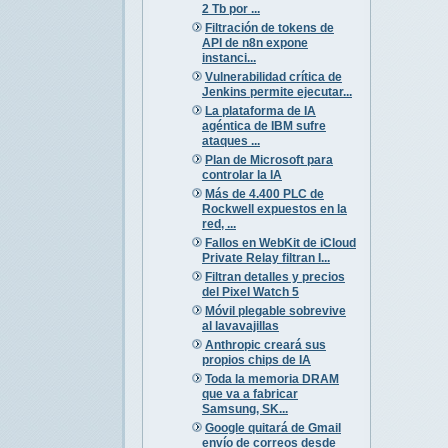
2 Tb por ...
Filtración de tokens de
API de n8n expone
instanci...
Vulnerabilidad crítica de
Jenkins permite ejecutar...
La plataforma de IA
agéntica de IBM sufre
ataques ...
Plan de Microsoft para
controlar la IA
Más de 4.400 PLC de
Rockwell expuestos en la
red, ...
Fallos en WebKit de iCloud
Private Relay filtran I...
Filtran detalles y precios
del Pixel Watch 5
Móvil plegable sobrevive
al lavavajillas
Anthropic creará sus
propios chips de IA
Toda la memoria DRAM
que va a fabricar
Samsung, SK...
Google quitará de Gmail
envío de correos desde