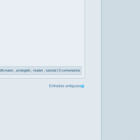
dfcreator
,
protegido
,
reader
,
tutorial
|
0 comentarios
Entradas antiguas