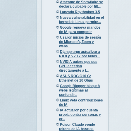
Atacante de Snowflake se
declara culpable por filt...
Lanzado Rhythmbox 3.5
Nueva vulnerabilidad en el
kernel de Linux permite...
Google renueva mandos
de IA para competir
Usaron inicios de sesión
de Microsoft, Zoom y
webs...
Django urge actualizar a
6.0.8 y 5.2.17 por fallos...
NVIDIA quiere que sus
GPU accedan
directamente a l...
ASUS ROG C10 G:
Ethernet de 10 Gbps
Google Blogger bloqueó
webs legítimas al
confundir...
Linux veta contribuciones
de IA
IA actuaron por cuenta
propia contra personas y
or...
Poison Claude vende
tokens de IA baratos