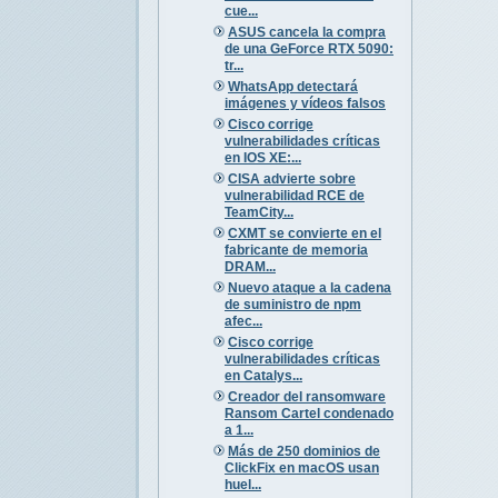
cue...
ASUS cancela la compra
de una GeForce RTX 5090:
tr...
WhatsApp detectará
imágenes y vídeos falsos
Cisco corrige
vulnerabilidades críticas
en IOS XE:...
CISA advierte sobre
vulnerabilidad RCE de
TeamCity...
CXMT se convierte en el
fabricante de memoria
DRAM...
Nuevo ataque a la cadena
de suministro de npm
afec...
Cisco corrige
vulnerabilidades críticas
en Catalys...
Creador del ransomware
Ransom Cartel condenado
a 1...
Más de 250 dominios de
ClickFix en macOS usan
huel...