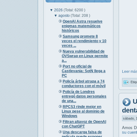
▼
2026
(Total: 6200 )
▼
agosto
(Total: 208 )
OpenAI Astra resuelve
enigmas matemáticos
históricos
Samsung promete 8
veces el rendimiento y 10
veces ...
Nueva vulnerabilidad de
OVSwrap en Linux permite
a...
Port no oficial de
Castlevania: SotN llega a
Leer más
PC
Policía árbol atrapa a 74
Etiq
conductores con el móvil
Policía de Londres
entregó datos personales
U
de una...
RPCS3 rinde mejor en
dent
Linux pese al dominio de
Windows
sábado, 1
Filtran altavoz de OpenAI
con ChatGPT
Amos Du
Una descarga falsa de
su cuen
película puede exponer