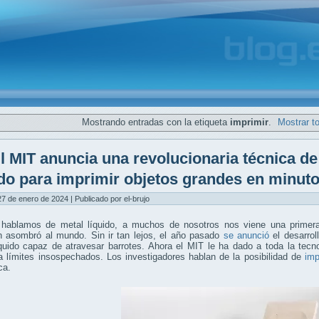
Mostrando entradas con la etiqueta
imprimir
.
Mostrar t
l MIT anuncia una revolucionaria técnica d
ido para imprimir objetos grandes en minut
7 de enero de 2024 | Publicado por el-brujo
hablamos de metal líquido, a muchos de nosotros nos viene una prime
 asombró al mundo. Sin ir tan lejos, el año pasado
se anunció
el desarrol
íquido capaz de atravesar barrotes. Ahora el MIT le ha dado a toda la tec
 límites insospechados. Los investigadores hablan de la posibilidad de
imp
ca.