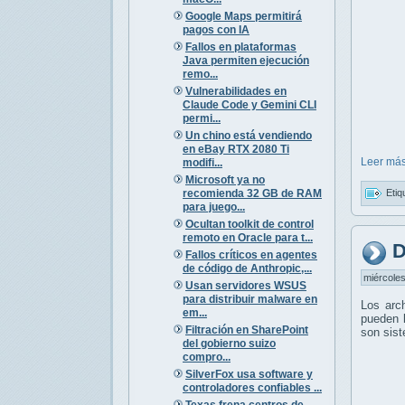
Google Maps permitirá
pagos con IA
Fallos en plataformas
Java permiten ejecución
remo...
Vulnerabilidades en
Claude Code y Gemini CLI
permi...
Un chino está vendiendo
en eBay RTX 2080 Ti
Leer más
modifi...
Microsoft ya no
recomienda 32 GB de RAM
Etiq
para juego...
Ocultan toolkit de control
remoto en Oracle para t...
D
Fallos críticos en agentes
de código de Anthropic,...
miércoles
Usan servidores WSUS
para distribuir malware en
Los arc
em...
pueden l
Filtración en SharePoint
son sis
del gobierno suizo
compro...
SilverFox usa software y
controladores confiables ...
Texas frena centros de