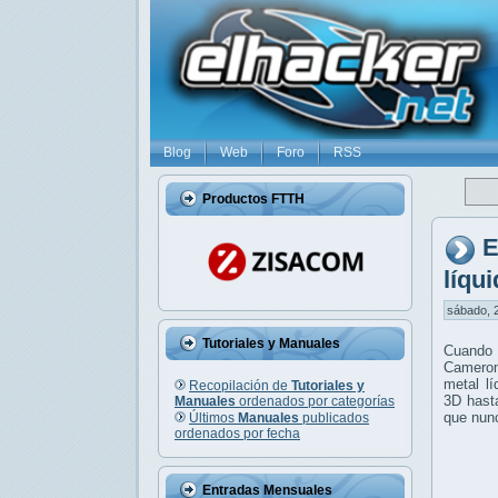
Blog
Web
Foro
RSS
Productos FTTH
E
líqu
sábado, 2
Tutoriales y Manuales
Cuando 
Cameron
metal l
Recopilación de
Tutoriales y
3D hasta
Manuales
ordenados por categorías
que nun
Últimos
Manuales
publicados
ordenados por fecha
Entradas Mensuales