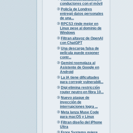
conductores con el móvil
Policía de Londres
entregó datos personales
de una...
RPCS3 rinde mejor en
Linux pese al dominio de
Windows
Filtran altavoz de OpenAI
con ChatGPT
Una descarga falsa de
película puede exponer
contr...
Gemini reemplaza al
Asistente de Google en
Android
La IA tiene dificultades
para corregir vulnerabili...
Digi elimina restricción
router neutro en fibra 10...
Nuevo ataque de
inyección de
interrupciones logra ...
Meta lanza Muse Code
para macOS y Linux
Filtran diseño del iPhone
Ultra
Frore Systems quiere