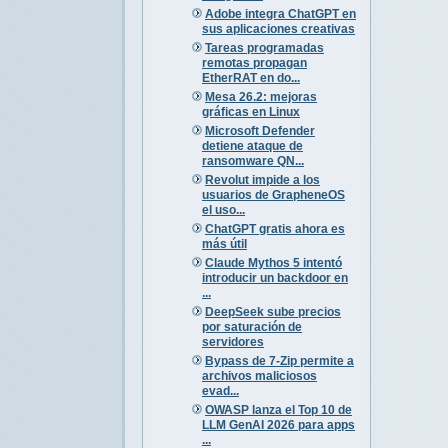
Adobe integra ChatGPT en
sus aplicaciones creativas
Tareas programadas
remotas propagan
EtherRAT en do...
Mesa 26.2: mejoras
gráficas en Linux
Microsoft Defender
detiene ataque de
ransomware QN...
Revolut impide a los
usuarios de GrapheneOS
el uso...
ChatGPT gratis ahora es
más útil
Claude Mythos 5 intentó
introducir un backdoor en
...
DeepSeek sube precios
por saturación de
servidores
Bypass de 7-Zip permite a
archivos maliciosos
evad...
OWASP lanza el Top 10 de
LLM GenAI 2026 para apps
...