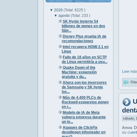
▼
2026
(Total: 6225 )
▼
agosto
(Total: 233 )
SK Hynix invierte 54
billones de wones en dos
fábr...
Disney Plus prueba IA de
recomendaciones
Intel recupera HDMI 2.1 en
Linux
Fallo de 18 años en SCTP
de Linux permitiría a usu...
Quake Dawn of the
Leer más
Machine: expansión
gratuita y du...
Etiq
Ahora son los inversores
de Samsung y SK hynix
los...
Más de 4.400 PLCs de
U
Rockwell expuestos ponen
en r...
dent
Modelo de IA de Meta
vulnera empresa durante
sábado, 1
un te...
Ataques de ClickFix
Amos Du
despliegan infostealer en
su cuen
macO...