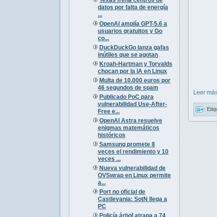
datos por falta de energía
...
OpenAI amplía GPT-5.6 a
usuarios gratuitos y Go
co...
DuckDuckGo lanza gafas
inútiles que se agotan
Kroah-Hartman y Torvalds
chocan por la IA en Linux
Multa de 10.000 euros por
46 segundos de spam
Leer más
Publicado PoC para
vulnerabilidad Use-After-
Etiq
Free e...
OpenAI Astra resuelve
enigmas matemáticos
históricos
Samsung promete 8
veces el rendimiento y 10
veces ...
Nueva vulnerabilidad de
OVSwrap en Linux permite
a...
Port no oficial de
Castlevania: SotN llega a
PC
Policía árbol atrapa a 74