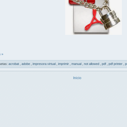
 »
uetas:
acrobat
,
adobe
,
impresora virtual
,
imprimir
,
manual
,
not allowed
,
pdf
,
pdf printer
,
p
Inicio