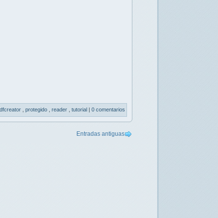
dfcreator
,
protegido
,
reader
,
tutorial
|
0 comentarios
Entradas antiguas