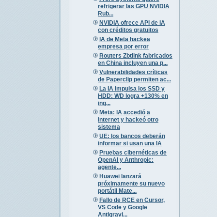
refrigerar las GPU NVIDIA
Rub...
NVIDIA ofrece API de IA
con créditos gratuitos
IA de Meta hackea
empresa por error
Routers Zbtlink fabricados
en China incluyen una p...
Vulnerabilidades críticas
de Paperclip permiten ac...
La IA impulsa los SSD y
HDD: WD logra +130% en
ing...
Meta: IA accedió a
internet y hackeó otro
sistema
UE: los bancos deberán
informar si usan una IA
Pruebas cibernéticas de
OpenAI y Anthropic:
agente...
Huawei lanzará
próximamente su nuevo
portátil Mate...
Fallo de RCE en Cursor,
VS Code y Google
Antigravi...