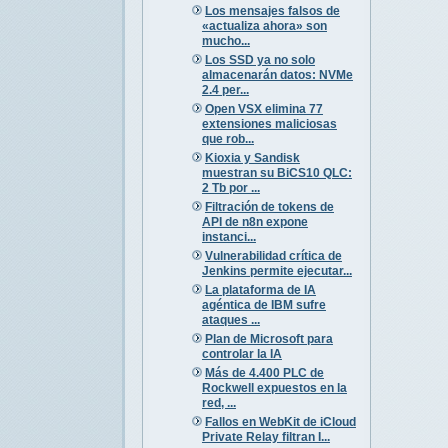
Los mensajes falsos de
«actualiza ahora» son
mucho...
Los SSD ya no solo
almacenarán datos: NVMe
2.4 per...
Open VSX elimina 77
extensiones maliciosas
que rob...
Kioxia y Sandisk
muestran su BiCS10 QLC:
2 Tb por ...
Filtración de tokens de
API de n8n expone
instanci...
Vulnerabilidad crítica de
Jenkins permite ejecutar...
La plataforma de IA
agéntica de IBM sufre
ataques ...
Plan de Microsoft para
controlar la IA
Más de 4.400 PLC de
Rockwell expuestos en la
red, ...
Fallos en WebKit de iCloud
Private Relay filtran I...