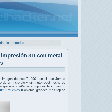
odas las entradas
e impresión 3D con metal
os
ra imagen de ese
T-1000
con el que James
lo de un increíble y diminuto robot hecho de
nología
una vuelta
para impulsar la impresión
rimir muebles
u objetos grandes más rápido