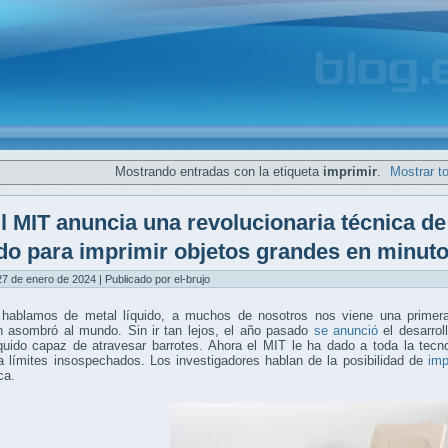
Mostrando entradas con la etiqueta
imprimir
.
Mostrar t
l MIT anuncia una revolucionaria técnica d
ido para imprimir objetos grandes en minut
7 de enero de 2024 | Publicado por el-brujo
hablamos de metal líquido, a muchos de nosotros nos viene una prime
 asombró al mundo. Sin ir tan lejos, el año pasado
se anunció
el desarrol
íquido capaz de atravesar barrotes. Ahora el MIT le ha dado a toda la tec
 límites insospechados. Los investigadores hablan de la posibilidad de
imp
ca.